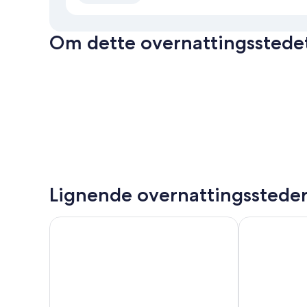
Om dette overnattingsstede
Lignende overnattingsstede
Atrium Hotel Heathrow
Denham Grov