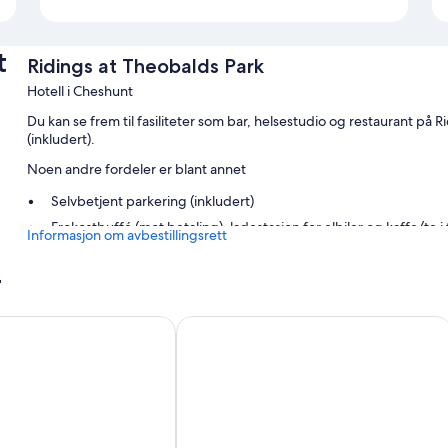
t
Ridings at Theobalds Park
Hotell i Cheshunt
Du kan se frem til fasiliteter som bar, helsestudio og restaurant på 
(inkludert).
Noen andre fordeler er blant annet
Selvbetjent parkering (inkludert)
Frokostbuffé (mot betaling), ladestasjon for elbiler og kaffe/te 
Informasjon om avbestillingsrett
Naturreservat, heis og røykfritt område
r
Romfasiliteter
Alle de 140 rommene kan friste med komfort i form av arbeidsområder f
e
Red Lion Hotel, Hillingdon
Her er noen ekstra fasiliteter:
Te/pulverkaffe (inkludert) og vannkoker
Bad med hårføner og sjampo
42 tommers TV med digital-TV