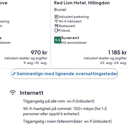
Red
ove
Red Lion Hotel, Hillingdon
Barnestol og daglig rengjøring
Lion
Brunel
Hotel,
Inkludert parkering
Hillingdon
kering
Wi-fi inkludert
Brunel
rt
Restaurant
Frokost
9.4
a
Suverent
9,4
av
ldelser
813 anmeldelser
10,
Prisen
Prisen
970 kr
1 185 kr
Suverent,
er
er
813
inkludert skatter og avgifter
inkludert skatter og avgifter
970 kr
1 185 kr
9. aug.–10. aug.
23. aug.–24. aug.
anmeldelser
Sammenlign med lignende overnattingssteder
Internett
Tilgjengelig på alle rom: wi-fi (inkludert)
Wi-fi-hastighet på rommet: 100+ mbps (for 1-2
personer eller opptil 6 enheter)
Tilgjengelig i noen fellesområder: wi-fi (inkludert)