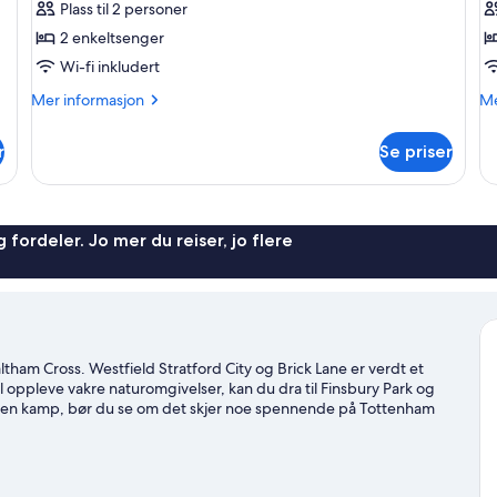
Plass til 2 personer
–
2 enkeltsenger
f
Wi-fi inkludert
Mer
M
Mer informasjon
Me
informasjon
in
om
o
r
Se priser
Tomannsrom
Fi
–
fa
 fordeler. Jo mer du reiser, jo flere
tham Cross. Westfield Stratford City og Brick Lane er verdt et
l oppleve vakre naturomgivelser, kan du dra til Finsbury Park og
ler en kamp, bør du se om det skjer noe spennende på Tottenham
e til Waltham Cross