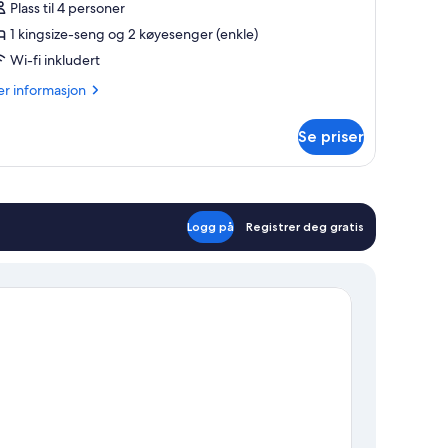
Plass til 4 personer
1 kingsize-seng og 2 køyesenger (enkle)
amilie
Wi-fi inkludert
er
r informasjon
formasjon
m
Se priser
remannsrom
milie
Logg på
Registrer deg gratis