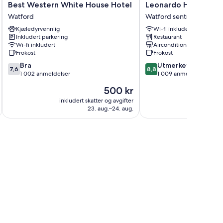
Best
Leonardo
Best Western White House Hotel
Leonardo Hotel Lon
Western
Hotel
Watford
Watford sentrum
White
London
Kjæledyrvennlig
Wi-fi inkludert
House
Watford
Inkludert parkering
Restaurant
Hotel
Watford
Wi-fi inkludert
Aircondition
Watford
sentrum
Frokost
Frokost
7.6
8.8
Bra
Utmerket
7,6
8,8
av
av
1 002 anmeldelser
1 009 anmeldelser
10,
10,
Prisen
500 kr
Bra,
Utmerket,
er
1 002
1 009
inkludert skatter og avgifter
inkludert 
500 kr
23. aug.–24. aug.
anmeldelser
anmeldelser