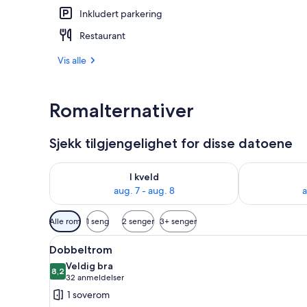
Inkludert parkering
Restaurant
Restaurant
Vis alle
Romalternativer
Sjekk tilgjengelighet for disse datoene
Sjekk tilgjengelighet for i kveld, aug. 7 - aug. 8
Sjekk tilgjeng
I kveld
aug. 7 - aug. 8
a
Tilgjengelige
Alle rom
1 seng
2 senger
3+ senger
filtre
Åpne
Skrivebord for bærbar PC, stryk
for
11
Dobbeltrom
alle
rom
Veldig bra
bildene
8,2
8,2 av 10
(32
32 anmeldelser
av
anmeldelser)
1 soverom
Dobbeltrom