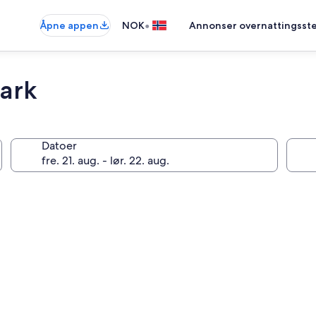
•
Åpne appen
NOK
Annonser overnattingsste
Park
Datoer