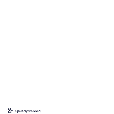
Eksteriør
Firemannsrom
Kjæledyrvennlig