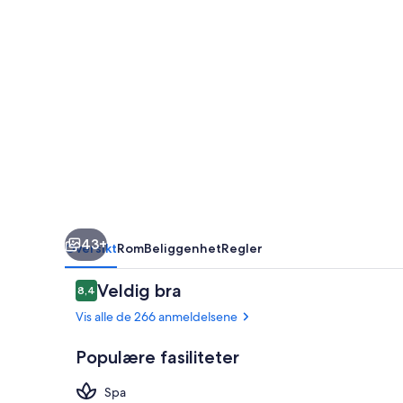
43+
Oversikt
Rom
Beliggenhet
Regler
Anmeldelser
Veldig bra
8,4
8,4 av 10 –
Vis alle de 266 anmeldelsene
Populære fasiliteter
Spa