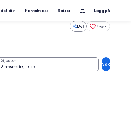
det ditt
Kontakt oss
Reiser
Logg på
Del
Lagre
Gjester
Søk