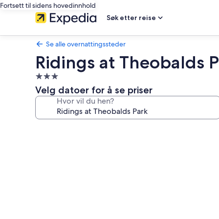
Fortsett til sidens hovedinnhold
Søk etter reise
Se alle overnattingssteder
Ridings at Theobalds 
Overnattingssted
med
Velg datoer for å se priser
3.0
Hvor vil du hen?
stjerner
Bildegalleri
av
Ridings
at
Theobalds
Park