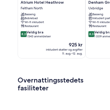
Atrium
Denham
Atrium Hotel Heathrow
Denham Gr
Hotel
Grove
Feltham North
Uxbridge
Heathrow
Uxbridge
Basseng
Basseng
Feltham
Boblebad
Inkludert par
North
Wi-fi inkludert
Wi-fi inklude
Restaurant
Restaurant
8.2
8.0
Veldig bra
Veldig br
8,2
8,0
av
av
1 543 anmeldelser
1 009 anme
10,
10,
Prisen
925 kr
Veldig
Veldig
er
bra,
bra,
inkludert skatter og avgifter
925 kr
11. aug.–12. aug.
1 543
1 009
anmeldelser
anmeldelser
Overnattingsstedets
fasiliteter