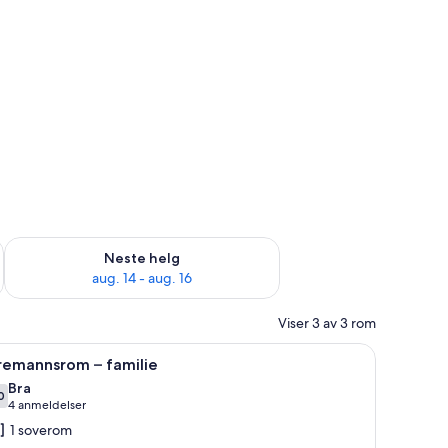
, aug. 7 - aug. 9
Sjekk tilgjengelighet for neste helg, aug. 14 - aug. 16
Neste helg
aug. 14 - aug. 16
Viser 3 av 3 rom
brett og wi-fi (inkludert)
pne
Firemannsrom – familie | Skrivebord for bærbar
18
remannsrom – familie
le
Bra
ildene
0
,0 av 10
(4
4 anmeldelser
v
anmeldelser)
1 soverom
iremannsrom