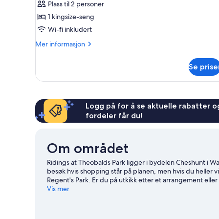
Plass til 2 personer
1 kingsize-seng
Wi-fi inkludert
Mer
Mer informasjon
informasjon
om
Se prise
Dobbeltrom
Logg på for å se aktuelle rabatter og
fordeler får du!
Om området
Ridings at Theobalds Park ligger i bydelen Cheshunt i Wal
besøk hvis shopping står på planen, men hvis du heller vi
Regent's Park. Er du på utkikk etter et arrangement el
Hotspur Stadium eller Emirates stadion.
Vis mer
Se vår reiseguid