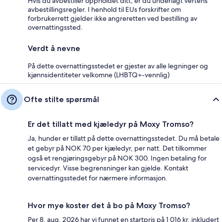
Hvis du avbestiller oppholdet ditt, er du underlagt vertens
avbestillingsregler. I henhold til EUs forskrifter om
forbrukerrett gjelder ikke angreretten ved bestilling av
overnattingssted.
Verdt å nevne
På dette overnattingsstedet er gjester av alle legninger og
kjønnsidentiteter velkomne (LHBTQ+-vennlig)
Ofte stilte spørsmål
Er det tillatt med kjæledyr på Moxy Tromso?
Ja, hunder er tillatt på dette overnattingsstedet. Du må betale
et gebyr på NOK 70 per kjæledyr, per natt. Det tilkommer
også et rengjøringsgebyr på NOK 300. Ingen betaling for
servicedyr. Visse begrensninger kan gjelde. Kontakt
overnattingsstedet for nærmere informasjon.
Hvor mye koster det å bo på Moxy Tromso?
Per 8. aug. 2026 har vi funnet en startpris på 1 016 kr, inkludert