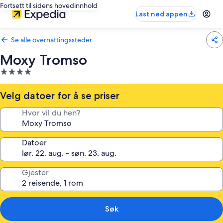
Fortsett til sidens hovedinnhold
Last ned appen
Se alle overnattingssteder
Moxy Tromso
Overnattingssted
med
4.0
Velg datoer for å se priser
stjerner
Hvor vil du hen?
Datoer
Gjester
Søk