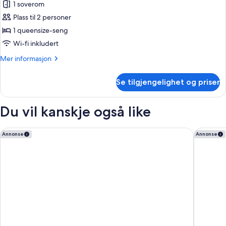
Rom,
1 soverom
1
Plass til 2 personer
queensize-
1 queensize-seng
seng
Wi-fi inkludert
Mer
Mer informasjon
informasjon
om
Se tilgjengelighet og priser
Rom,
1
queensize-
Du vil kanskje også like
seng
Radisson Blu Hotel, Tromso
Smartho
Annonse
Annonse