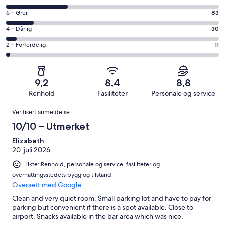
10
på
−
Rangering
6 – Grei
83
8
Utmerket.
på
−
Rangering
4 – Dårlig
30
346
6
Bra.
på
av
−
Rangering
2 – Forferdelig
11
193
4
totalt
Grei.
på
av
−
663
83
2
totalt
Dårlig.
anmeldelser.
av
−
663
30
9,2
8,4
8,8
totalt
Forferdelig.
anmeldelser.
av
Renhold
Fasiliteter
Personale og service
663
11
totalt
Anmeldelser
anmeldelser.
av
Verifisert anmeldelse
663
totalt
anmeldelser.
10/10 – Utmerket
663
anmeldelser.
Elizabeth
20. juli 2026
Likte: Renhold, personale og service, fasiliteter og
overnattingsstedets bygg og tilstand
Oversett med Google
Clean and very quiet room. Small parking lot and have to pay for
parking but convenient if there is a spot available. Close to
airport. Snacks available in the bar area which was nice.