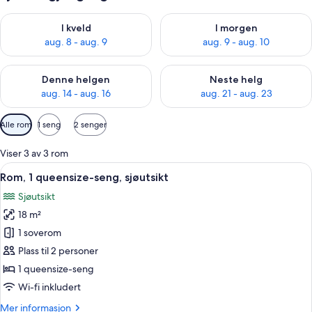
Sjekk tilgjengelighet for i kveld, aug. 8 - aug. 9
Sjekk tilgjengelighet for i mor
I kveld
I morgen
aug. 8 - aug. 9
aug. 9 - aug. 10
Sjekk tilgjengelighet for denne helgen, aug. 14 - aug. 16
Sjekk tilgjengelighet for neste
Denne helgen
Neste helg
aug. 14 - aug. 16
aug. 21 - aug. 23
Tilgjengelige
Alle rom
1 seng
2 senger
filtre
for
Viser 3 av 3 rom
rom
Åpne
Rom, 1 queensize-seng, sjøutsikt | Ita
6
Rom, 1 queensize-seng, sjøutsikt
alle
Sjøutsikt
bildene
18 m²
av
Rom,
1 soverom
1
Plass til 2 personer
queensize-
1 queensize-seng
seng,
Wi-fi inkludert
sjøutsikt
Mer
Mer informasjon