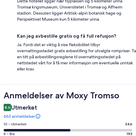
Dette hotellet ligger nær flyplassen og 5 kilometer unna
Tromsø krigsmuseum, Universitetet i Tromsø og Alfheim
stadion. Dessuten ligger Arktisk-alpin botanisk hage og
Perspektivet Museum kun 5 kilometer unna.
Kan jeg avbestille gratis og få full refusjon?
Ja. Fordi det er viktig å vise fleksibilitet tilbyr
overnattingsstedet gratis avbestilling for utvalgte rompriser. Ta
en titt på avbestillingsreglene til overnattingsstedet på
nettstedet vårt for å få mer informasjon om eventuelle unntak
eller krav.
Anmeldelser
Anmeldelser av Moxy Tromso
Utmerket
8,6
663 anmeldelser
Rangering
10 – Utmerket
346
på
Rangering
8 – Bra
193