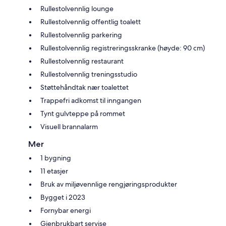
Rullestolvennlig lounge
Rullestolvennlig offentlig toalett
Rullestolvennlig parkering
Rullestolvennlig registreringsskranke (høyde: 90 cm)
Rullestolvennlig restaurant
Rullestolvennlig treningsstudio
Støttehåndtak nær toalettet
Trappefri adkomst til inngangen
Tynt gulvteppe på rommet
Visuell brannalarm
Mer
1 bygning
11 etasjer
Bruk av miljøvennlige rengjøringsprodukter
Bygget i 2023
Fornybar energi
Gjenbrukbart servise