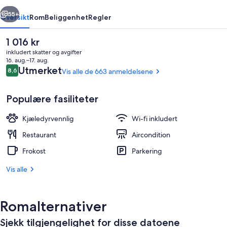
rige
Neste
55+
Oversikt
Rom
Beliggenhet
Regler
Den
1 016 kr
nåværende
inkludert skatter og avgifter
prisen
16. aug.–17. aug.
er
Anmeldelser
Utmerket
8,6
Vis alle de 663 anmeldelsene
8,6 av 10 –
1 016 kr
Populære fasiliteter
Kjæledyrvennlig
Wi-fi inkludert
Fasilitet på overnattingsstedet
Restaurant
Aircondition
Frokost
Parkering
Vis alle
Romalternativer
Sjekk tilgjengelighet for disse datoene