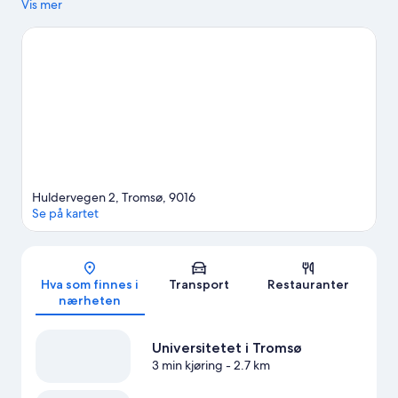
samtidskunst er noen av attraksjonene i området. Tromsø
Vis mer
universitetsmuseum og Tromsø Villmarkssenter er også verdt et
besøk. Benytt også sjansen til å bli med på spennende
utendørsaktiviteter som turer til fots eller med sykkel mens du er
her.
Se vår reiseguide til Tromsø
Huldervegen 2, Tromsø, 9016
Se på kartet
Kart
Hva som finnes i
Transport
Restauranter
nærheten
Universitetet i Tromsø
3 min kjøring
- 2.7 km