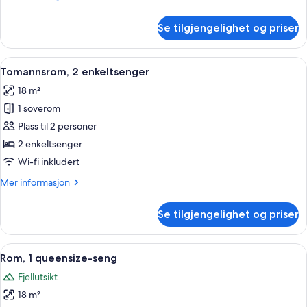
informasjon
om
Se tilgjengelighet og priser
Rom,
1
queensize-
Åpne
Tomannsrom, 2 enkeltsenger | Italiens
4
seng,
Tomannsrom, 2 enkeltsenger
alle
sjøutsikt
18 m²
bildene
1 soverom
av
Tomannsrom,
Plass til 2 personer
2
2 enkeltsenger
enkeltsenger
Wi-fi inkludert
Mer
Mer informasjon
informasjon
om
Se tilgjengelighet og priser
Tomannsrom,
2
enkeltsenger
Åpne
Rom, 1 queensize-seng | Italienske Fr
6
Rom, 1 queensize-seng
alle
Fjellutsikt
bildene
18 m²
av