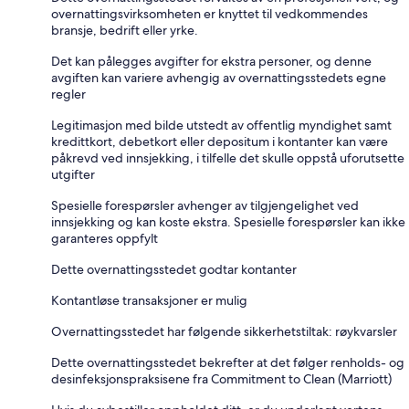
overnattingsvirksomheten er knyttet til vedkommendes
bransje, bedrift eller yrke.
Det kan pålegges avgifter for ekstra personer, og denne
avgiften kan variere avhengig av overnattingsstedets egne
regler
Legitimasjon med bilde utstedt av offentlig myndighet samt
kredittkort, debetkort eller depositum i kontanter kan være
påkrevd ved innsjekking, i tilfelle det skulle oppstå uforutsette
utgifter
Spesielle forespørsler avhenger av tilgjengelighet ved
innsjekking og kan koste ekstra. Spesielle forespørsler kan ikke
garanteres oppfylt
Dette overnattingsstedet godtar kontanter
Kontantløse transaksjoner er mulig
Overnattingsstedet har følgende sikkerhetstiltak: røykvarsler
Dette overnattingsstedet bekrefter at det følger renholds- og
desinfeksjonspraksisene fra Commitment to Clean (Marriott)