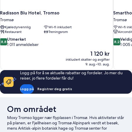
Radisson Blu Hotel, Tromso
Smartho
Tromsø
Tromsø
Kjæledyrvennlig
Wi-fi inkludert
Wi-fi ink
Restaurant
Treningsrom
Aircondi
8.8
8.2
Utmerket
Veldi
8,8
8,2
av
av
1 011 anmeldelser
1 005
10,
10,
Prisen
1 120 kr
Utmerket,
Veldig
er
inkludert skatter og avgifter
1 011
bra,
1 120 kr
9. aug.–10. aug.
anmeldelser
1 005
anmeldels
Logg på for å se aktuelle rabatter og fordeler. Jo mer du
reiser, jo flere fordeler får du!
Logg på
Registrer deg gratis
Om området
Moxy Tromso ligger nær flyplassen i Tromsø. Hvis aktiviteter står
på planen, er Fjellheisen og Tromsø Alpinpark verdt et besøk,
mens Arktisk-alpin botanisk hage og Tromsø senter for