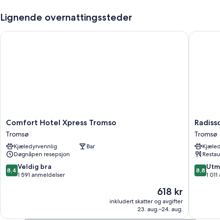
Lignende overnattingssteder
Comfort Hotel Xpress Tromso
Radisson
Comfort
Radisso
Comfort Hotel Xpress Tromso
Radiss
Hotel
Blu
Tromsø
Tromsø
Xpress
Hotel,
Kjæledyrvennlig
Bar
Kjæled
Tromso
Tromso
Døgnåpen resepsjon
Restau
Tromsø
Tromsø
8.4
8.8
Veldig bra
Utm
8,4
8,8
av
av
1 591 anmeldelser
1 011
10,
10,
Prisen
618 kr
Veldig
Utmerke
er
bra,
1 011
inkludert skatter og avgifter
618 kr
23. aug.–24. aug.
1 591
anmelde
anmeldelser