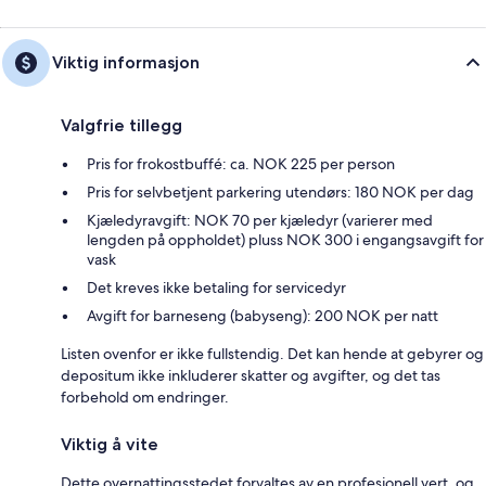
Viktig informasjon
Valgfrie tillegg
Pris for frokostbuffé: ca. NOK 225 per person
Pris for selvbetjent parkering utendørs: 180 NOK per dag
Kjæledyravgift: NOK 70 per kjæledyr (varierer med
lengden på oppholdet) pluss NOK 300 i engangsavgift for
vask
Det kreves ikke betaling for servicedyr
Avgift for barneseng (babyseng): 200 NOK per natt
Listen ovenfor er ikke fullstendig. Det kan hende at gebyrer og
depositum ikke inkluderer skatter og avgifter, og det tas
forbehold om endringer.
Viktig å vite
Dette overnattingsstedet forvaltes av en profesjonell vert, og