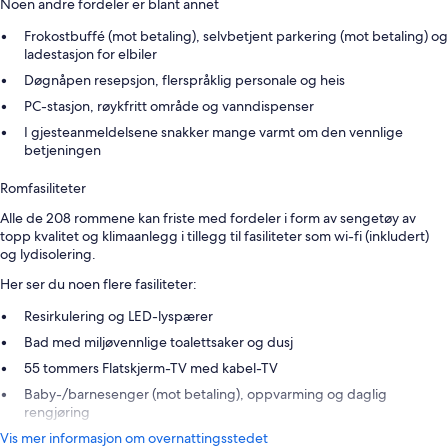
Noen andre fordeler er blant annet
Frokostbuffé (mot betaling), selvbetjent parkering (mot betaling) og
ladestasjon for elbiler
Døgnåpen resepsjon, flerspråklig personale og heis
PC-stasjon, røykfritt område og vanndispenser
I gjesteanmeldelsene snakker mange varmt om den vennlige
betjeningen
Romfasiliteter
Alle de 208 rommene kan friste med fordeler i form av sengetøy av
topp kvalitet og klimaanlegg i tillegg til fasiliteter som wi-fi (inkludert)
og lydisolering.
Her ser du noen flere fasiliteter:
Resirkulering og LED-lyspærer
Bad med miljøvennlige toalettsaker og dusj
55 tommers Flatskjerm-TV med kabel-TV
Baby-/barnesenger (mot betaling), oppvarming og daglig
rengjøring
Vis mer informasjon om overnattingsstedet