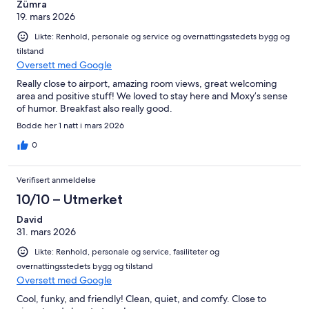
Zümra
19. mars 2026
Likte: Renhold, personale og service og overnattingsstedets bygg og
tilstand
Oversett med Google
Really close to airport, amazing room views, great welcoming
area and positive stuff! We loved to stay here and Moxy’s sense
of humor. Breakfast also really good.
Bodde her 1 natt i mars 2026
0
Verifisert anmeldelse
10/10 – Utmerket
David
31. mars 2026
Likte: Renhold, personale og service, fasiliteter og
overnattingsstedets bygg og tilstand
Oversett med Google
Cool, funky, and friendly! Clean, quiet, and comfy. Close to