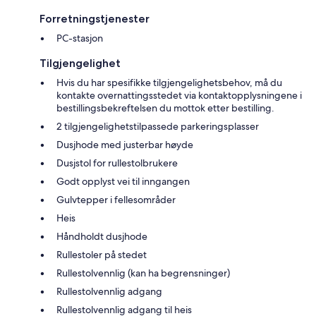
Forretningstjenester
PC-stasjon
Tilgjengelighet
Hvis du har spesifikke tilgjengelighetsbehov, må du
kontakte overnattingsstedet via kontaktopplysningene i
bestillingsbekreftelsen du mottok etter bestilling.
2 tilgjengelighetstilpassede parkeringsplasser
Dusjhode med justerbar høyde
Dusjstol for rullestolbrukere
Godt opplyst vei til inngangen
Gulvtepper i fellesområder
Heis
Håndholdt dusjhode
Rullestoler på stedet
Rullestolvennlig (kan ha begrensninger)
Rullestolvennlig adgang
Rullestolvennlig adgang til heis