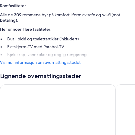
Romfasiliteter
Alle de 309 rommene byr på komfort i form av safe og wi-fi (mot
betaling).
Her er noen flere fasiliteter:
Dusj, bidé og toalettartikler (inkludert)
Flatskjerm-TV med Parabol-TV
Kjøleskap, vannkoker og daglig rengjøring
Vis mer informasjon om overnattingsstedet
Lignende overnattingssteder
Leonardo Hotel Torremolinos Costa del Sol
tent Tor