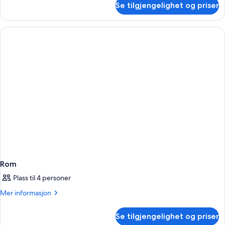
Se tilgjengelighet og priser
Rom
Rom
Plass til 4 personer
Mer
Mer informasjon
informasjon
om
Se tilgjengelighet og priser
Rom