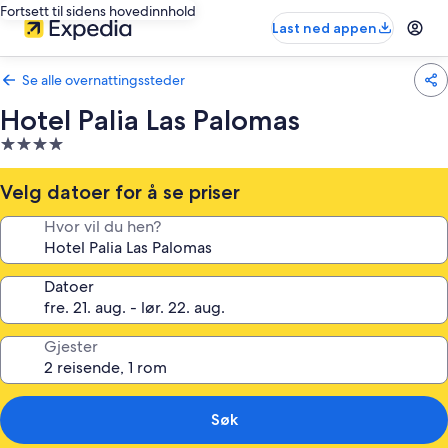
Fortsett til sidens hovedinnhold
Last ned appen
Se alle overnattingssteder
Hotel Palia Las Palomas
Overnattingssted
med
4.0
Velg datoer for å se priser
stjerner
Hvor vil du hen?
Datoer
Gjester
Søk