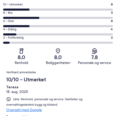
Rangering
10 – Utmerket
8
på
Rangering
8 – Bra
11
10
på
−
Rangering
6 – Grei
8
8
Utmerket.
på
−
Rangering
4 – Dårlig
4
8
6
Bra.
på
av
−
Rangering
2 – Forferdelig
2
11
4
totalt
Grei.
på
av
−
33
8
2
totalt
Dårlig.
anmeldelser.
av
−
33
4
8,0
8,0
7,8
totalt
Forferdelig.
anmeldelser.
av
Renhold
Beliggenheten
Personale og service
33
2
totalt
Anmeldelser
anmeldelser.
av
Verifisert anmeldelse
33
totalt
anmeldelser.
10/10 – Utmerket
33
anmeldelser.
Teresa
18. aug. 2025
Likte: Renhold, personale og service, fasiliteter og
overnattingsstedets bygg og tilstand
Oversett med Google