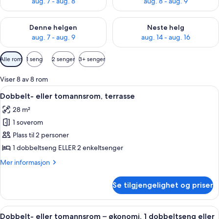
aug. 7 - aug. 8
aug. 8 - aug. 9
Sjekk tilgjengelighet for denne helgen, aug. 7 - aug. 9
Sjekk tilgjengelighet for neste 
Denne helgen
Neste helg
aug. 7 - aug. 9
aug. 14 - aug. 16
Tilgjengelige
Alle rom
1 seng
2 senger
3+ senger
filtre
for
Viser 8 av 8 rom
rom
Åpne
Safe på rommet, wi-fi (mot et tillegg)
5
Dobbelt- eller tomannsrom, terrasse
alle
28 m²
bildene
1 soverom
av
Dobbelt-
Plass til 2 personer
eller
1 dobbeltseng ELLER 2 enkeltsenger
tomannsrom,
Mer
Mer informasjon
terrasse
informasjon
om
Se tilgjengelighet og priser
Dobbelt-
eller
tomannsrom,
Åpne
Safe på rommet, wi-fi (mot et tillegg)
4
terrasse
Dobbelt- eller tomannsrom – økonomi, 1 dobbeltseng eller