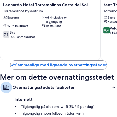
Leonardo
tent
Leonardo Hotel Torremolinos Costa del Sol
tent T
Hotel
Torremo
Torremolinos bysentrum
Torremo
Torremolinos
Torremo
Basseng
All-inclusive er
Basse
Costa
bysentr
tilgjengelig
Restau
del
Wi-fi inkludert
Restaurant
Sol
8.4
Veld
8,4
7.8
Torremolinos
Bra
av
1 36
7,8
av
bysentrum
1 001 anmeldelser
10,
10,
Veldig
Bra,
bra,
1 001
1 363
anmeldelser
anmelde
Sammenlign med lignende overnattingssteder
Mer om dette overnattingsstedet
Overnattingsstedets fasiliteter
Internett
Tilgjengelig på alle rom: wi-fi (EUR 5 per dag)
Tilgjengelig i noen fellesområder: wi-fi