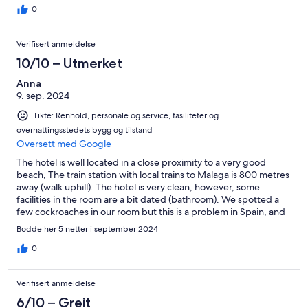
0
Verifisert anmeldelse
10/10 – Utmerket
Anna
9. sep. 2024
Likte: Renhold, personale og service, fasiliteter og
overnattingsstedets bygg og tilstand
Oversett med Google
The hotel is well located in a close proximity to a very good
beach, The train station with local trains to Malaga is 800 metres
away (walk uphill). The hotel is very clean, however, some
facilities in the room are a bit dated (bathroom). We spotted a
few cockroaches in our room but this is a problem in Spain, and
our room was on the lowest floor. Dining in the hotel is excellent,
Bodde her 5 netter i september 2024
the choice and variety is great, food is very fresh and thereare
good vegetarian options as well. It's impossible to try it all. Also,
0
despite large number of people, restaurant is not very crowded
and there are no queues. There is entertainment in the hotel, for
Verifisert anmeldelse
adults mostly- ping-pong, aqua gym, etc. The entertainment
staff speaks Spanish, French, German and English. The hotel has
6/10 – Greit