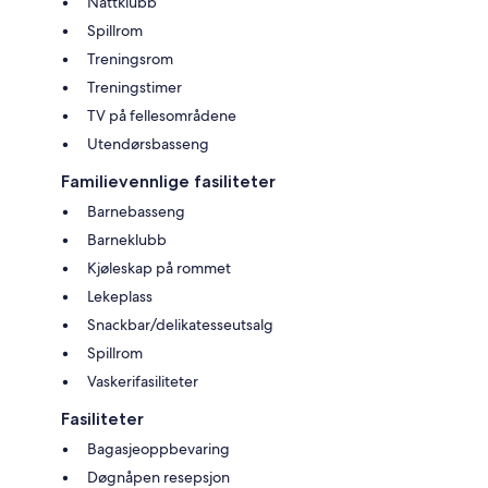
Nattklubb
Spillrom
Treningsrom
Treningstimer
TV på fellesområdene
Utendørsbasseng
Familievennlige fasiliteter
Barnebasseng
Barneklubb
Kjøleskap på rommet
Lekeplass
Snackbar/delikatesseutsalg
Spillrom
Vaskerifasiliteter
Fasiliteter
Bagasjeoppbevaring
Døgnåpen resepsjon