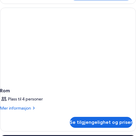
Rom
Plass til 4 personer
Mer
Mer informasjon
informasjon
om
Se tilgjengelighet og priser
Rom