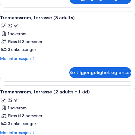
Enkeltrom,
terrasse
Åpne
Safe på rommet, wi-fi (mot et tillegg)
4
Tremannsrom, terrasse (3 adults)
alle
32 m²
bildene
1 soverom
av
Tremannsrom,
Plass til 3 personer
terrasse
3 enkeltsenger
(3
Mer
Mer informasjon
adults)
informasjon
om
Se tilgjengelighet og priser
Tremannsrom,
terrasse
(3
Åpne
Safe på rommet, wi-fi (mot et tillegg)
4
adults)
Tremannsrom, terrasse (2 adults + 1 kid)
alle
32 m²
bildene
1 soverom
av
Tremannsrom,
Plass til 3 personer
terrasse
3 enkeltsenger
(2
Mer
Mer informasjon