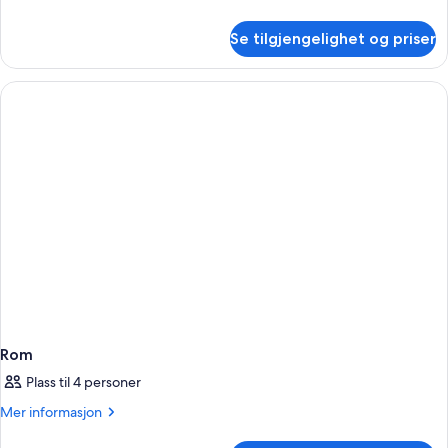
adults
informasjon
+
om
Se tilgjengelighet og priser
Tremannsrom,
1
terrasse
kid)
(2
adults
+
1
kid)
Rom
Plass til 4 personer
Mer
Mer informasjon
informasjon
om