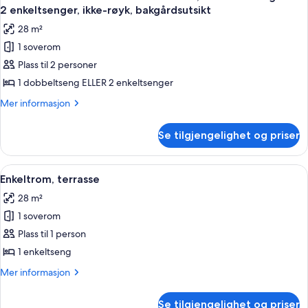
alle
2 enkeltsenger, ikke-røyk, bakgårdsutsikt
bildene
28 m²
av
1 soverom
Dobbelt-
Plass til 2 personer
eller
tomannsrom
1 dobbeltseng ELLER 2 enkeltsenger
–
Mer
Mer informasjon
økonomi,
informasjon
om
1
Se tilgjengelighet og priser
Dobbelt-
dobbeltseng
eller
eller
tomannsrom
Åpne
Safe på rommet, wi-fi (mot et tillegg)
5
2
–
Enkeltrom, terrasse
alle
økonomi,
enkeltsenger,
28 m²
1
bildene
ikke-
dobbeltseng
1 soverom
av
røyk,
eller
Enkeltrom,
Plass til 1 person
2
bakgårdsutsikt
terrasse
enkeltsenger,
1 enkeltseng
ikke-
Mer
Mer informasjon
røyk,
informasjon
bakgårdsutsikt
om
Se tilgjengelighet og priser