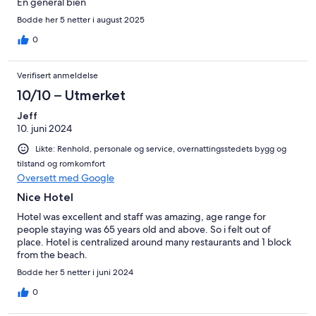
En general bien
Bodde her 5 netter i august 2025
0
Verifisert anmeldelse
10/10 – Utmerket
Jeff
10. juni 2024
Likte: Renhold, personale og service, overnattingsstedets bygg og
tilstand og romkomfort
Oversett med Google
Nice Hotel
Hotel was excellent and staff was amazing, age range for
people staying was 65 years old and above. So i felt out of
place. Hotel is centralized around many restaurants and 1 block
from the beach.
Bodde her 5 netter i juni 2024
0