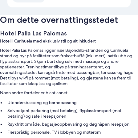
Om dette overnattingsstedet
Hotel Palia Las Palomas
Hotell i Carihuela med eksklusiv stil og alt inkludert
Hotel Palia Las Palomas ligger nær Bajondillo-stranden og Carihuela
strand og byr på fasiliteter som frokostbuffé (inkludert), nattklubb og
flyplasstransport. Skjem bort deg selv med massasje og andre
spatjenester. Treningstimer tilbys på treningssenteret, og
overnattingsstedet kan også friste med bassengbar, terrasse og hage.
Det tilbys wi-fi på rommet (mot betaling), og gjestene kan se frem til
fasiliteter som lekeplass og spillrom.
Noen andre fordeler er blant annet
Utendørsbasseng og barnebasseng
Selvbetjent parkering (mot betaling), flyplasstransport (mot
betaling) og safe i resepsjonen
Røykfritt område, bagasjeoppbevaring og døgnåpen resepsjon
Flerspråklig personale, TV i lobbyen og møterom