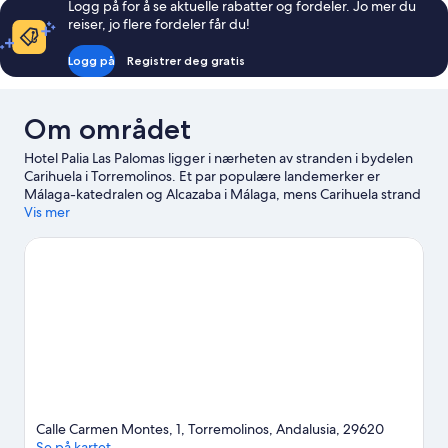
Logg på for å se aktuelle rabatter og fordeler. Jo mer du
reiser, jo flere fordeler får du!
Logg på
Registrer deg gratis
Om området
Hotel Palia Las Palomas ligger i nærheten av stranden i bydelen
Carihuela i Torremolinos. Et par populære landemerker er
Málaga-katedralen og Alcazaba i Málaga, mens Carihuela strand
og Bajondillo-stranden kan friste med vakre naturomgivelser.
Vis mer
Reiser du med barn? Da bør du ikke gå glipp av La Batería og
Krokodilleparken.
Se vår reiseguide til Torremolinos
Calle Carmen Montes, 1, Torremolinos, Andalusia, 29620
Se på kartet