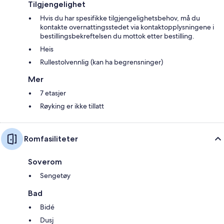
Tilgjengelighet
Hvis du har spesifikke tilgjengelighetsbehov, må du
kontakte overnattingsstedet via kontaktopplysningene i
bestillingsbekreftelsen du mottok etter bestilling.
Heis
Rullestolvennlig (kan ha begrensninger)
Mer
7 etasjer
Røyking er ikke tillatt
Romfasiliteter
Soverom
Sengetøy
Bad
Bidé
Dusj