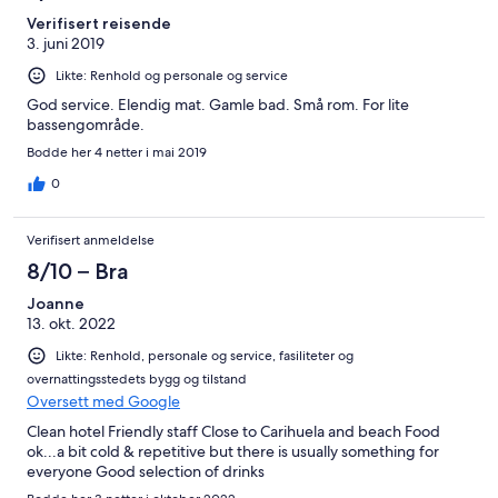
lots of facilities for disabled/less mobile- lifts, chair-lifts, rails and
Verifisert reisende
slope to the pool. The swimming pool is very big which is good
3. juni 2019
considering how big the hotel is. The swimming pool area opens
at 9:00, so there is no need to wake up early to reserve a
Likte: Renhold og personale og service
sunbed. A few people queue from 8:30, but it is easy to find a
sunbed around 9:00. However, later, usually all sunbeds are
God service. Elendig mat. Gamle bad. Små rom. For lite
taken until afternoon. Some sunbeds don't have umbrellas and
bassengområde.
are on direct sun. However, there are lots of sunbeds available in
Bodde her 4 netter i mai 2019
the garden- a short walk from the swimming pool and they are
always empty. Downfalls- you need to pay for wifi access. The
0
hotels still uses lots of plastic cups. Overall, it was a great stay for
a reasonable price.
Verifisert anmeldelse
8/10 – Bra
Joanne
13. okt. 2022
Likte: Renhold, personale og service, fasiliteter og
overnattingsstedets bygg og tilstand
Oversett med Google
Clean hotel Friendly staff Close to Carihuela and beach Food
ok...a bit cold & repetitive but there is usually something for
everyone Good selection of drinks