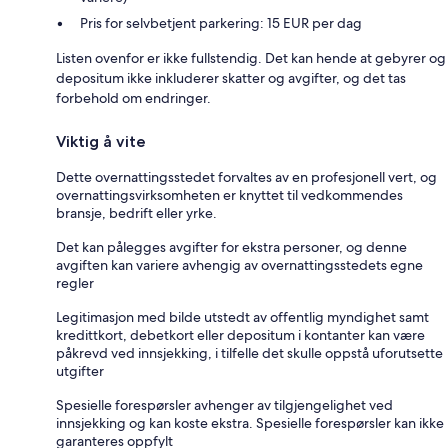
Pris for selvbetjent parkering: 15 EUR per dag
Listen ovenfor er ikke fullstendig. Det kan hende at gebyrer og
depositum ikke inkluderer skatter og avgifter, og det tas
forbehold om endringer.
Viktig å vite
Dette overnattingsstedet forvaltes av en profesjonell vert, og
overnattingsvirksomheten er knyttet til vedkommendes
bransje, bedrift eller yrke.
Det kan pålegges avgifter for ekstra personer, og denne
avgiften kan variere avhengig av overnattingsstedets egne
regler
Legitimasjon med bilde utstedt av offentlig myndighet samt
kredittkort, debetkort eller depositum i kontanter kan være
påkrevd ved innsjekking, i tilfelle det skulle oppstå uforutsette
utgifter
Spesielle forespørsler avhenger av tilgjengelighet ved
innsjekking og kan koste ekstra. Spesielle forespørsler kan ikke
garanteres oppfylt