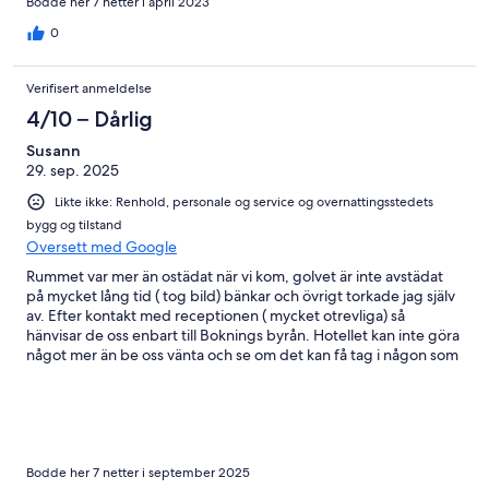
Bodde her 7 netter i april 2023
0
Verifisert anmeldelse
4/10 – Dårlig
Susann
29. sep. 2025
Likte ikke: Renhold, personale og service og overnattingsstedets
bygg og tilstand
Oversett med Google
Rummet var mer än ostädat när vi kom, golvet är inte avstädat
på mycket lång tid ( tog bild) bänkar och övrigt torkade jag själv
av. Efter kontakt med receptionen ( mycket otrevliga) så
hänvisar de oss enbart till Boknings byrån. Hotellet kan inte göra
något mer än be oss vänta och se om det kan få tag i någon som
kan städa..Inget nytt rum eller annan hjälp. Maten bra och
övriga personal okey.
Bodde her 7 netter i september 2025