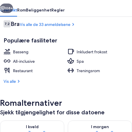
rige
Neste
108+
Oversikt
Rom
Beliggenhet
Regler
Anmeldelser
Bra
7,2
Vis alle de 33 anmeldelsene
7,2 av 10 –
Populære fasiliteter
Basseng
Inkludert frokost
All-inclusive
Spa
Restaurant
Treningsrom
Nær stranden
Vis alle
Romalternativer
Sjekk tilgjengelighet for disse datoene
Sjekk tilgjengelighet for i kveld, aug. 7 - aug. 8
Sjekk tilgjengelighet for i mor
I kveld
I morgen