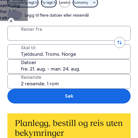
Overnatting lagt til
Fly lagt til
Leiebil
Economy
samtidig
for å få
Legg til flere datoer eller reisemål
rabatter.
Reiser fra
Skal til
Datoer
Reisende
Søk
Planlegg, bestill og reis uten
bekymringer