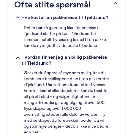
Ofte stilte spørsmål
på
et
opphold
Hva koster en pakkereise til Tjeldsund?
på
1
Det er bare å gjøre seg klar, for en reise til
natt
Tjeldsund starter på kun . Når du setter
for
sammen hotell, flyreise og leiebil til en pakke,
2
kan du nyte godt av de beste tilbudene.
voksne.
Priser
Hvordan finner jeg en billig pakkereise
og
til Tjeldsund?
tilgjengelighet
kan
Ønsker du å spare så mye som mulig, kan du
endre
kombinere bestillingene dine til en pakkereise
seg.
Ytterligere
i Tjeldsund. Uansett om du ser etter flyreiser,
vilkår
hoteller, leiebil eller dagsturer, kan du bestille
kan
alt på ett sted – og valgmulighetene er
gjelde.
mange. Expedia gir deg tilgang til over 500
flyselskaper og over 1 000 000
overnattingssteder i alle deler av verden. Fly
med selskapet du foretrekker, bo der du vil
og spar mye penger – det blir ikke mye bedre
enn det.