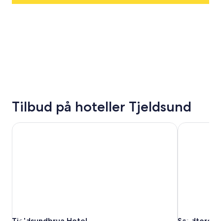
Tilbud på hoteller Tjeldsund
Tjeldsundbrua Hotel
Sandtorghol
Tjeldsundbrua Hotel
Sandtorghol
Tjeldsundbrua Hotel
Sandtorgho