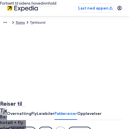
Fortsett til sidens hovedinnhold
Last ned appen
Troms
Tjeldsund
Reiser til
Tjeldsund
Overnatting
Fly
Leiebiler
Pakkereiser
Opplevelser
Bestill
hotell + fly
eller leiebil