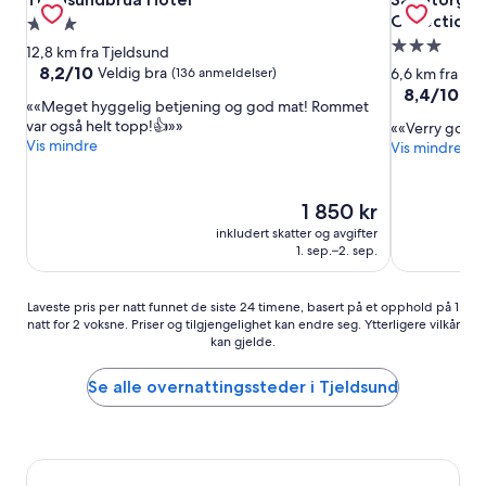
Collection
Overnattingssted
Overnatting
med
12,8 km fra Tjeldsund
med
3.0
8.2
8,2/10
Veldig bra
(136 anmeldelser)
6,6 km fra Tj
av
3.0
stjerner
8.4
8,4/10
Vel
«Meget hyggelig betjening og god mat! Rommet
10,
av
stjerner
var også helt topp!👍»
«Verry good A
Veldig
10,
Vis mindre
Vis mindre
bra,
Veldig
(136
bra,
anmeldelser)
(179
Prisen
1 850 kr
anmeldelser
er
inkludert skatter og avgifter
1 850 kr
1. sep.–2. sep.
Laveste
Laveste pris per natt funnet de siste 24 timene, basert på et opphold på 1
natt for 2 voksne. Priser og tilgjengelighet kan endre seg. Ytterligere vilkår
pris
kan gjelde.
per
natt
funnet
Se alle overnattingssteder i Tjeldsund
de
siste
24
timene,
basert