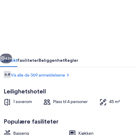
BelleVue
Aquarius
Aparthotel
rige
Neste
43+
Oversikt
Fasiliteter
Beliggenhet
Regler
Anmeldelser
6,8
Vis alle de 369 anmeldelsene
6,8 av 10 –
Leilighetshotell
1 soverom
Plass til 4 personer
45 m²
Populære fasiliteter
Utendørsbasseng, bassengparasoller o
Basseng
Kjøkken