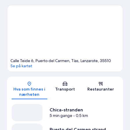
Antigua Escuela de Yaiza kunstsenter og Go Karting San
Bartolome er også verdt et besøk. Snorkling og brettseiling er
blant de aktivitetene du kan bli med på her. Du kan dessuten
oppleve naturen i området gjennom turer til fots eller med
sykkel og ridning.
Se vår reiseguide til Tías
Se flere leilighetshoteller i Tías
Calle Teide 6, Puerto del Carmen, Tías, Lanzarote, 35510
Se på kartet
Kart
Hva som finnes i
Transport
Restauranter
nærheten
Chica-stranden
5 min gange
- 0.5 km
Puerto del Carmen strand