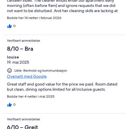
canteen vibes. The cleaner would enter our apartment early
morning (often before 9am) and ignore requests that we did
not want to be disturbed. And her cleaning skills are lacking at
the best of times. Entire place needs attention. Two others had
Bodde her 14 netter i februar 2026
lots of cockroaches in their apartments but we were lucky to
avoid unwanted guests.
0
Verifisert anmeldelse
8/10 – Bra
louise
19. mai 2025
Likte: Renhold og kommunikasjon
Oversett med Google
Great staff and good value for the price we paid. Room dated
but clean, dining options limited for all Inclusive guests.
Bodde her 4 netter i mai 2025
0
Verifisert anmeldelse
6/10 – Greit