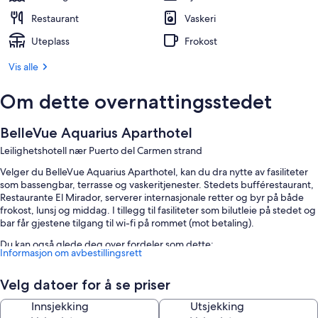
Restaurant
Vaskeri
Uteplass
Frokost
Vis alle
Om dette overnattingsstedet
BelleVue Aquarius Aparthotel
Leilighetshotell nær Puerto del Carmen strand
Velger du BelleVue Aquarius Aparthotel, kan du dra nytte av fasiliteter
som bassengbar, terrasse og vaskeritjenester. Stedets bufférestaurant,
Restaurante El Mirador, serverer internasjonale retter og byr på både
frokost, lunsj og middag. I tillegg til fasiliteter som bilutleie på stedet og
bar får gjestene tilgang til wi-fi på rommet (mot betaling).
Du kan også glede deg over fordeler som dette:
Informasjon om avbestillingsrett
Utendørsbasseng og barnebasseng med solsenger og parasoller
Velg datoer for å se priser
Frokostbuffé (mot betaling), minibank/banktjenester og røykfritt
område
Innsjekking
Utsjekking
Døgnåpen resepsjon, tur-/billettassistanse og safe i resepsjonen