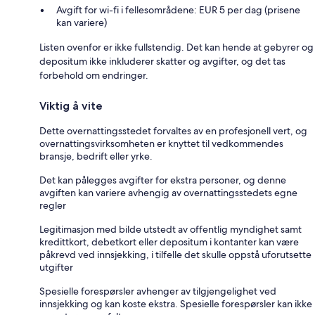
Avgift for wi-fi i fellesområdene: EUR 5 per dag (prisene
kan variere)
Listen ovenfor er ikke fullstendig. Det kan hende at gebyrer og
depositum ikke inkluderer skatter og avgifter, og det tas
forbehold om endringer.
Viktig å vite
Dette overnattingsstedet forvaltes av en profesjonell vert, og
overnattingsvirksomheten er knyttet til vedkommendes
bransje, bedrift eller yrke.
Det kan pålegges avgifter for ekstra personer, og denne
avgiften kan variere avhengig av overnattingsstedets egne
regler
Legitimasjon med bilde utstedt av offentlig myndighet samt
kredittkort, debetkort eller depositum i kontanter kan være
påkrevd ved innsjekking, i tilfelle det skulle oppstå uforutsette
utgifter
Spesielle forespørsler avhenger av tilgjengelighet ved
innsjekking og kan koste ekstra. Spesielle forespørsler kan ikke