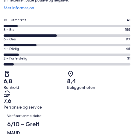
anmeldelser, både positive og negative.
Åpnes
Mer informasjon
i
et
Rangering
10 – Utmerket
41
nytt
på
vindu
Rangering
8 – Bra
155
10
på
−
Rangering
6 – Grei
97
8
Utmerket.
på
−
Rangering
4 – Dårlig
45
41
6
Bra.
på
av
−
Rangering
2 – Forferdelig
31
155
4
totalt
Grei.
på
av
−
369
97
2
totalt
Dårlig.
anmeldelser.
av
−
369
45
6,8
8,4
totalt
Forferdelig.
anmeldelser.
av
Renhold
Beliggenheten
369
31
totalt
anmeldelser.
av
369
7,6
totalt
anmeldelser.
Personale og service
369
Anmeldelser
anmeldelser.
Verifisert anmeldelse
6/10 – Greit
MAUD