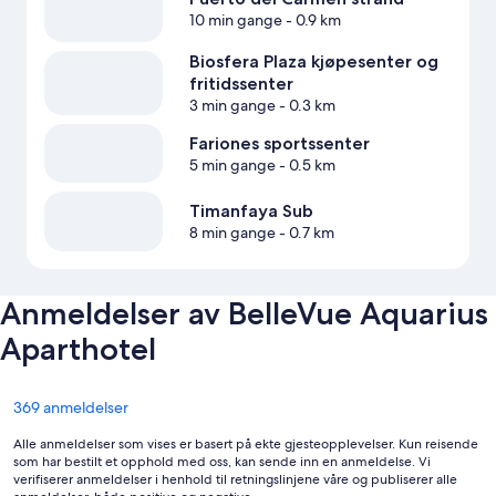
10 min gange
- 0.9 km
Biosfera Plaza kjøpesenter og
fritidssenter
3 min gange
- 0.3 km
Fariones sportssenter
5 min gange
- 0.5 km
Timanfaya Sub
8 min gange
- 0.7 km
Anmeldelser av BelleVue Aquarius
Aparthotel
Anmeldelser
369 anmeldelser
Alle anmeldelser som vises er basert på ekte gjesteopplevelser. Kun reisende
som har bestilt et opphold med oss, kan sende inn en anmeldelse. Vi
verifiserer anmeldelser i henhold til retningslinjene våre og publiserer alle