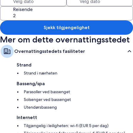
Biljardbord, flerspråklig personale og salgsautomat
Reisende
Romfasiliteter
Alle de 167 rommene byr på goder i form av separat sitteområde samt
Sjekk tilgjengelighet
fasiliteter som safe og wi-fi (mot betaling).
Mer om dette overnattingsstedet
Her ser du noen flere fasiliteter:
Badekar eller dusj og hårføner
Overnattingsstedets fasiliteter
TV med Parabol-TV
Strand
Balkong, separat sitteområde og tekjøkken
Strand i nærheten
Basseng/spa
Parasoller ved bassenget
Solsenger ved bassenget
Utendørsbasseng
Internett
Tilgjengelig i leiligheten: wi-fi (EUR 5 per dag)