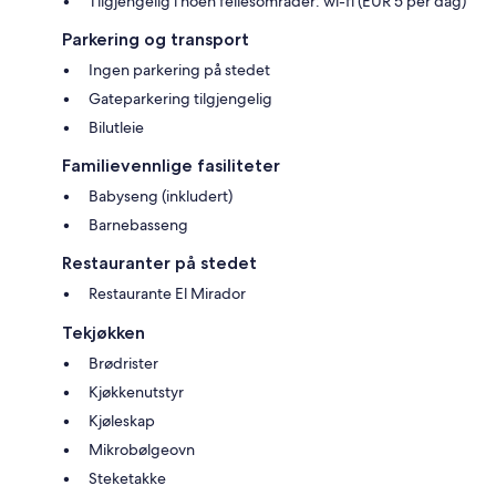
Tilgjengelig i noen fellesområder: wi-fi (EUR 5 per dag)
Parkering og transport
Ingen parkering på stedet
Gateparkering tilgjengelig
Bilutleie
Familievennlige fasiliteter
Babyseng (inkludert)
Barnebasseng
Restauranter på stedet
Restaurante El Mirador
Tekjøkken
Brødrister
Kjøkkenutstyr
Kjøleskap
Mikrobølgeovn
Steketakke