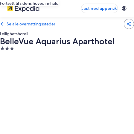
Fortsett til sidens hovedinnhold
Last ned appen
Se alle overnattingssteder
Leilighetshotell
BelleVue Aquarius Aparthotel
Overnattingssted
med
3.0
stjerner
Bildegalleri
av