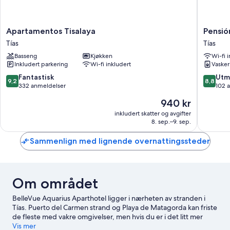
Apartamentos
Pensión
Apartamentos Tisalaya
Pensi
Tisalaya
MAGEC
Tías
Tías
Tías
Tías
Basseng
Kjøkken
Wi-fi 
Inkludert parkering
Wi-fi inkludert
Vasker
9.2
8.8
Fantastisk
Utm
9,2
8,8
av
av
332 anmeldelser
102 
10,
10,
Prisen
940 kr
Fantastisk,
Utmerke
er
332
102
inkludert skatter og avgifter
940 kr
8. sep.–9. sep.
anmeldelser
anmelde
Sammenlign med lignende overnattingssteder
Om området
BelleVue Aquarius Aparthotel ligger i nærheten av stranden i
Tías. Puerto del Carmen strand og Playa de Matagorda kan friste
de fleste med vakre omgivelser, men hvis du er i det litt mer
aktive hjørnet, kan du legge turen innom Marina Rubicon. La
Vis mer