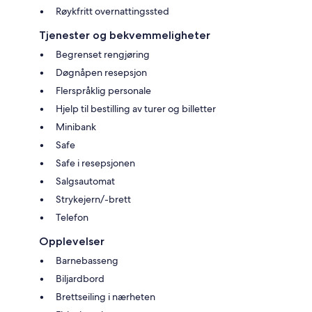
Røykfritt overnattingssted
Tjenester og bekvemmeligheter
Begrenset rengjøring
Døgnåpen resepsjon
Flerspråklig personale
Hjelp til bestilling av turer og billetter
Minibank
Safe
Safe i resepsjonen
Salgsautomat
Strykejern/-brett
Telefon
Opplevelser
Barnebasseng
Biljardbord
Brettseiling i nærheten