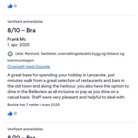
0
Verifisert anmeldelse
8/10 – Bra
Frank Mc
1. apr. 2025
Likte: Renhold, fasiliteter, overnattingsstedets bygg og tilstand og
kommunikasjon
Oversett med Google
A great base for spending your holiday in Lanzarote, just
minutes walk from a great selection of restaurants and bars in
the old town and along the harbour, you also have the option to
dine in the Belleview as all inclusive or pay as you dine on a
casual basis. Staff were very pleasant and helpful to deal with.
Bodde her 7 netter i mars 2025
0
Verifisert anmeldelse
8/10 – Bra