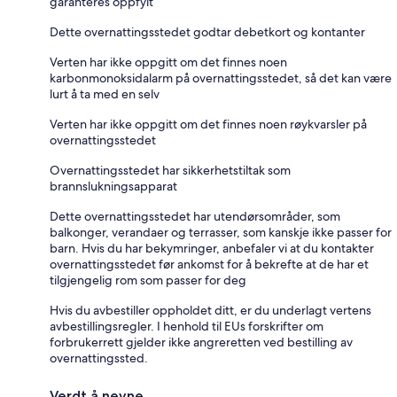
garanteres oppfylt
Dette overnattingsstedet godtar debetkort og kontanter
Verten har ikke oppgitt om det finnes noen
karbonmonoksidalarm på overnattingsstedet, så det kan være
lurt å ta med en selv
Verten har ikke oppgitt om det finnes noen røykvarsler på
overnattingsstedet
Overnattingsstedet har sikkerhetstiltak som
brannslukningsapparat
Dette overnattingsstedet har utendørsområder, som
balkonger, verandaer og terrasser, som kanskje ikke passer for
barn. Hvis du har bekymringer, anbefaler vi at du kontakter
overnattingsstedet før ankomst for å bekrefte at de har et
tilgjengelig rom som passer for deg
Hvis du avbestiller oppholdet ditt, er du underlagt vertens
avbestillingsregler. I henhold til EUs forskrifter om
forbrukerrett gjelder ikke angreretten ved bestilling av
overnattingssted.
Verdt å nevne