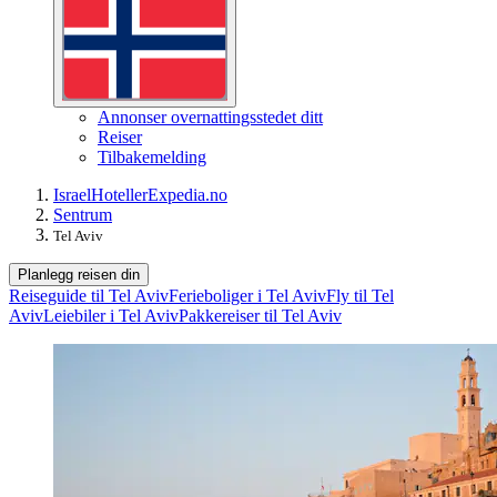
Annonser overnattingsstedet ditt
Reiser
Tilbakemelding
Israel
Hoteller
Expedia.no
Sentrum
Tel Aviv
Planlegg reisen din
Reiseguide til Tel Aviv
Ferieboliger i Tel Aviv
Fly til Tel
Aviv
Leiebiler i Tel Aviv
Pakkereiser til Tel Aviv