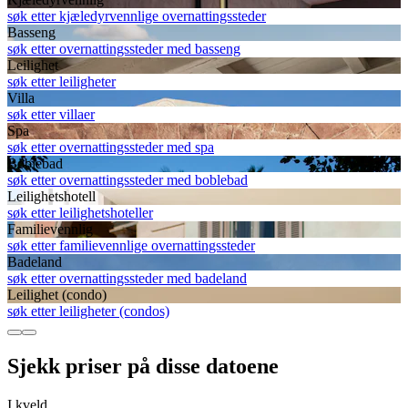
søk etter kjæledyrvennlige overnattingssteder
Basseng
søk etter overnattingssteder med basseng
Leilighet
søk etter leiligheter
Villa
søk etter villaer
Spa
søk etter overnattingssteder med spa
Boblebad
søk etter overnattingssteder med boblebad
Leilighetshotell
søk etter leilighetshoteller
Familievennlig
søk etter familievennlige overnattingssteder
Badeland
søk etter overnattingssteder med badeland
Leilighet (condo)
søk etter leiligheter (condos)
Sjekk priser på disse datoene
I kveld