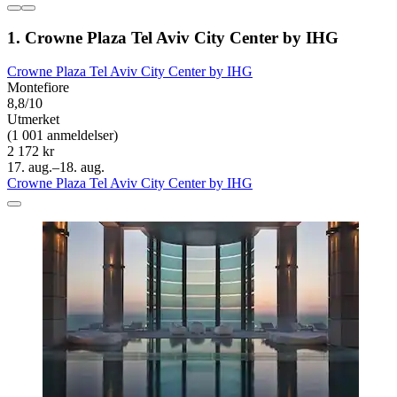
1. Crowne Plaza Tel Aviv City Center by IHG
Crowne Plaza Tel Aviv City Center by IHG
Montefiore
8,8/10
Utmerket
(1 001 anmeldelser)
2 172 kr
17. aug.–18. aug.
Crowne Plaza Tel Aviv City Center by IHG