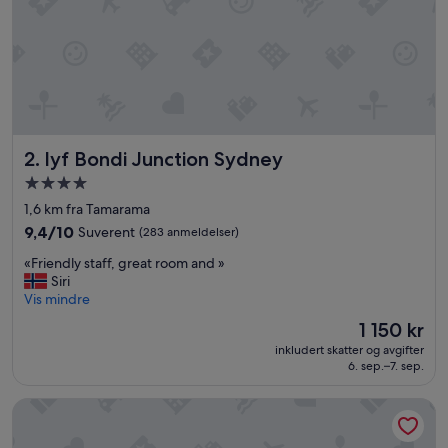
o
B
o
n
d
i
.
C
lyf Bondi Junction Sydney
2. lyf Bondi Junction Sydney
l
e
Overnattingssted
a
med
1,6 km fra Tamarama
n
4.0
a
9.4
9,4/10
Suverent
(283 anmeldelser)
stjerner
n
av
«
«Friendly staff, great room and »
d
10,
F
Siri
f
Suverent,
r
Vis mindre
a
(283
i
m
anmeldelser)
Prisen
1 150 kr
e
i
er
inkludert skatter og avgifter
n
l
1 150 kr
6. sep.–7. sep.
d
y
l
f
Adina Apartment Hotel Bondi Beach Sydney
y
r
s
i
t
e