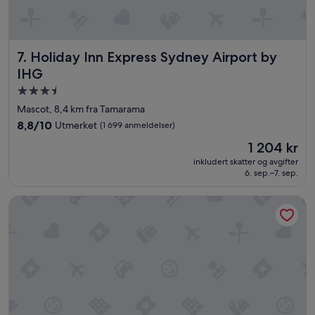
o
n
i
n
t
Holiday Inn Express Sydney Airport by IHG
7. Holiday Inn Express Sydney Airport by
h
IHG
e
S
Overnattingssted
y
med
Mascot, 8,4 km fra Tamarama
d
3.5
8.8
8,8/10
Utmerket
(1 699 anmeldelser)
n
stjerner
av
e
Prisen
1 204 kr
10,
y
er
Utmerket,
inkludert skatter og avgifter
C
1 204 kr
6. sep.–7. sep.
(1 699
B
anmeldelser)
D
The Fullerton Hotel Sydney
,
w
i
t
h
u
n
d
e