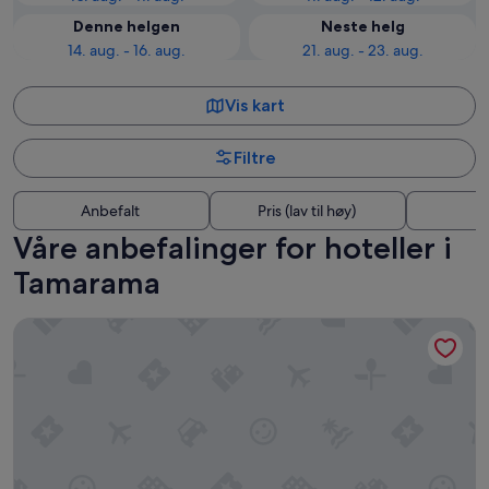
Denne helgen
Neste helg
14. aug. - 16. aug.
21. aug. - 23. aug.
Vis kart
Filtre
Anbefalt
Pris (lav til høy)
A
Våre anbefalinger for hoteller i
Tamarama
The Fletcher Bondi