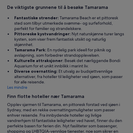
De viktigste grunnene til å besøke Tamarama
Fantastiske strender:
Tamarama Beach er et pittoresk
sted som tilbyr utmerkede svømme- og surfeforhold,
perfekt for familier og strandelskere.
Pittoreske kystvandringer:
Nyt naturskjønne turer langs
kysten, som viser frem fantastisk utsikt og naturlig
skjønnhet.
Tamarama Park:
En nydelig park ideell for piknik og
avslapning, som forbedrer strandopplevelsen.
Kulturelle attraksjoner:
Besøk det nærliggende Bondi
Aquarium for et unikt innblikk i marint liv.
Diverse overnatting:
Et utvalg av budsjettvennlige
alternativer, fra hoteller til leiligheter ved sjøen, som passer
for alle reisende.
Les mindre
Finn flotte hoteller nær Tamarama
Opplev sjarmen til Tamarama, en pittoresk forstad ved sjøen i
Sydney, med en rekke overnattingsmuligheter som passer
enhver reisende. Fra innbydende hoteller og livlige
vandrerhjem til fantastiske leiligheter ved havet, finner du den
perfekte basen for ferien din. Nyt fasiliteter som bassenger,
shopping og LHBTQIA-vennlige tjenester, noe som sikrer en