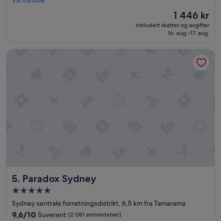
Vis mindre
anmeldelser)
t
Prisen
1 446 kr
t
er
inkludert skatter og avgifter
b
1 446 kr
16. aug.–17. aug.
e
l
Paradox Sydney
i
g
g
e
n
h
e
t
.
L
e
t
t
å
Paradox Sydney
5. Paradox Sydney
k
o
Overnattingssted
m
med
Sydney sentrale forretningsdistrikt, 6,5 km fra Tamarama
m
5.0
e
9.6
9,6/10
Suverent
(2 081 anmeldelser)