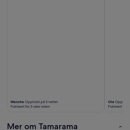
w
o
r
t
h
y
o
f
a
5
s
t
a
r
p
r
o
p
e
r
Wenche
Opphold på 3 netter
Ole
Opphold 
Publisert for 3 uker siden
Publisert for
t
y
.
»
Mer om Tamarama