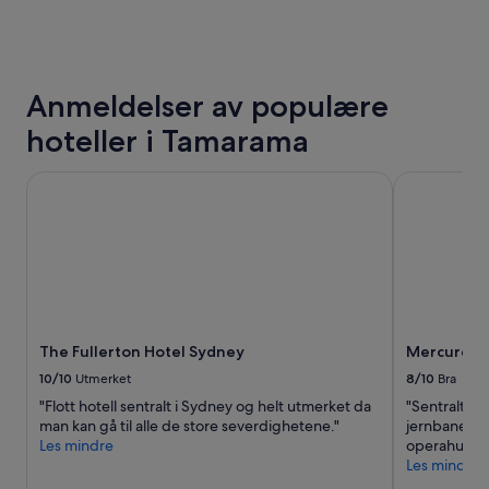
siste
i
24
c
timene,
e
basert
r
på
a
Anmeldelser av populære
et
n
opphold
g
hoteller i Tamarama
på
e
1
,
natt
The Fullerton Hotel Sydney
Mercure Sy
a
for
n
2
d
voksne.
d
Priser
e
og
f
tilgjengelighet
i
kan
n
endre
i
The Fullerton Hotel Sydney
Mercure S
seg.
t
Ytterligere
10/10
Utmerket
8/10
Bra
e
vilkår
l
"Flott hotell sentralt i Sydney og helt utmerket da
"Sentralt be
kan
y
man kan gå til alle de store severdighetene."
jernbanesta
gjelde.
n
Les mindre
operahuset 
o
Les mindre
t