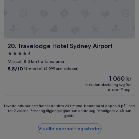
s
z
t
z
a
i
n
a
d
n
a
d
r
d
.
Travelodge Hotel Sydney Airport
20. Travelodge Hotel Sydney Airport
f
.
o
Overnattingssted
.
r
med
Mascot, 8,3 km fra Tamarama
h
4.5
8.8
8,8/10
Utmerket
o
(2 099 anmeldelser)
stjerner
av
t
Prisen
1 060 kr
10,
e
er
Utmerket,
inkludert skatter og avgifter
l
1 060 kr
6. sep.–7. sep.
(2 099
s
anmeldelser)
i
n
Laveste
Laveste pris per natt funnet de siste 24 timene, basert på et opphold på 1 natt
t
for 2 voksne. Priser og tilgjengelighet kan endre seg. Ytterligere vilkår kan
pris
h
gjelde.
per
i
natt
s
funnet
Vis alle overnattingssteder
p
de
r