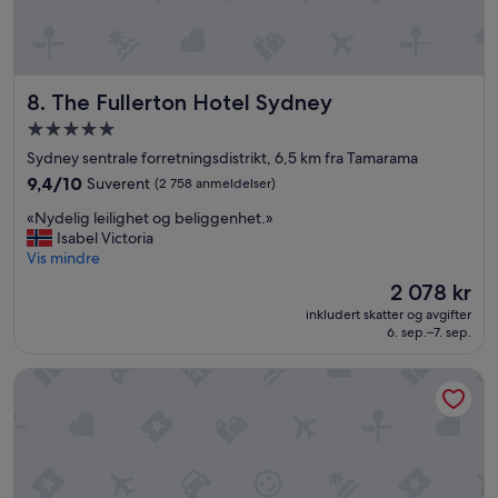
r
t
e
n
m
The Fullerton Hotel Sydney
8. The Fullerton Hotel Sydney
i
n
Overnattingssted
u
med
Sydney sentrale forretningsdistrikt, 6,5 km fra Tamarama
t
5.0
9.4
9,4/10
Suverent
(2 758 anmeldelser)
e
stjerner
av
s
«
«Nydelig leilighet og beliggenhet.»
10,
w
N
Isabel Victoria
Suverent,
a
y
Vis mindre
(2 758
l
d
anmeldelser)
k
Prisen
2 078 kr
e
t
er
inkludert skatter og avgifter
l
o
2 078 kr
6. sep.–7. sep.
i
C
g
i
Four Seasons Hotel Sydney
l
r
e
c
i
u
l
l
i
a
g
r
h