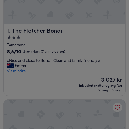
The Fletcher Bondi
1. The Fletcher Bondi
Overnattingssted
med
Tamarama
3.0
8.6
8,6/10
Utmerket
(7 anmeldelser)
stjerner
av
«
«Nice and close to Bondi. Clean and family friendly.»
10,
N
Emma
Utmerket,
i
Vis mindre
(7
c
anmeldelser)
Prisen
3 027 kr
e
er
inkludert skatter og avgifter
a
3 027 kr
12. aug.–13. aug.
n
d
lyf Bondi Junction Sydney
c
l
o
s
e
t