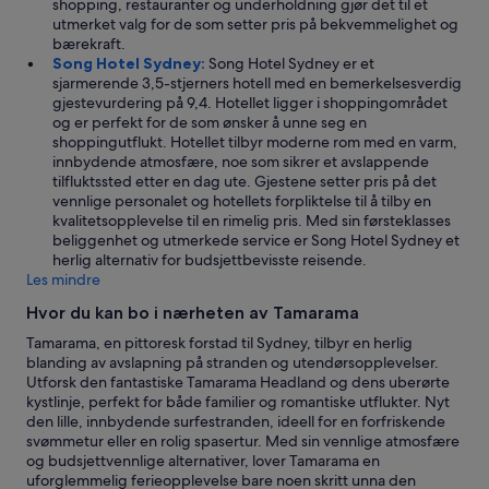
shopping, restauranter og underholdning gjør det til et
utmerket valg for de som setter pris på bekvemmelighet og
bærekraft.
Song Hotel Sydney:
Song Hotel Sydney er et
sjarmerende 3,5-stjerners hotell med en bemerkelsesverdig
gjestevurdering på 9,4. Hotellet ligger i shoppingområdet
og er perfekt for de som ønsker å unne seg en
shoppingutflukt. Hotellet tilbyr moderne rom med en varm,
innbydende atmosfære, noe som sikrer et avslappende
tilfluktssted etter en dag ute. Gjestene setter pris på det
vennlige personalet og hotellets forpliktelse til å tilby en
kvalitetsopplevelse til en rimelig pris. Med sin førsteklasses
beliggenhet og utmerkede service er Song Hotel Sydney et
herlig alternativ for budsjettbevisste reisende.
Les mindre
Hvor du kan bo i nærheten av Tamarama
Tamarama, en pittoresk forstad til Sydney, tilbyr en herlig
blanding av avslapning på stranden og utendørsopplevelser.
Utforsk den fantastiske Tamarama Headland og dens uberørte
kystlinje, perfekt for både familier og romantiske utflukter. Nyt
den lille, innbydende surfestranden, ideell for en forfriskende
svømmetur eller en rolig spasertur. Med sin vennlige atmosfære
og budsjettvennlige alternativer, lover Tamarama en
uforglemmelig ferieopplevelse bare noen skritt unna den