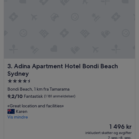
a
n
f
d
f
l
,
y
g
.
r
»
e
a
t
r
o
Adina Apartment Hotel Bondi Beach Sydney
3. Adina Apartment Hotel Bondi Beach
o
m
Sydney
a
Overnattingssted
n
med
d
Bondi Beach, 1 km fra Tamarama
»
4.5
9.2
9,2/10
Fantastisk
(1 181 anmeldelser)
stjerner
av
«
«Great location and facilities»
10,
G
Karen
Fantastisk,
r
Vis mindre
(1 181
e
anmeldelser)
Prisen
1 496 kr
a
er
inkludert skatter og avgifter
t
1 496 kr
7. sep.–8. sep.
l