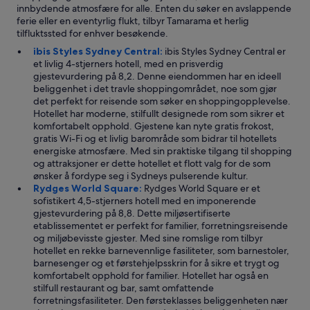
innbydende atmosfære for alle. Enten du søker en avslappende
ferie eller en eventyrlig flukt, tilbyr Tamarama et herlig
tilfluktssted for enhver besøkende.
ibis Styles Sydney Central:
ibis Styles Sydney Central er
et livlig 4-stjerners hotell, med en prisverdig
gjestevurdering på 8,2. Denne eiendommen har en ideell
beliggenhet i det travle shoppingområdet, noe som gjør
det perfekt for reisende som søker en shoppingopplevelse.
Hotellet har moderne, stilfullt designede rom som sikrer et
komfortabelt opphold. Gjestene kan nyte gratis frokost,
gratis Wi-Fi og et livlig barområde som bidrar til hotellets
energiske atmosfære. Med sin praktiske tilgang til shopping
og attraksjoner er dette hotellet et flott valg for de som
ønsker å fordype seg i Sydneys pulserende kultur.
Rydges World Square:
Rydges World Square er et
sofistikert 4,5-stjerners hotell med en imponerende
gjestevurdering på 8,8. Dette miljøsertifiserte
etablissementet er perfekt for familier, forretningsreisende
og miljøbevisste gjester. Med sine romslige rom tilbyr
hotellet en rekke barnevennlige fasiliteter, som barnestoler,
barnesenger og et førstehjelpsskrin for å sikre et trygt og
komfortabelt opphold for familier. Hotellet har også en
stilfull restaurant og bar, samt omfattende
forretningsfasiliteter. Den førsteklasses beliggenheten nær