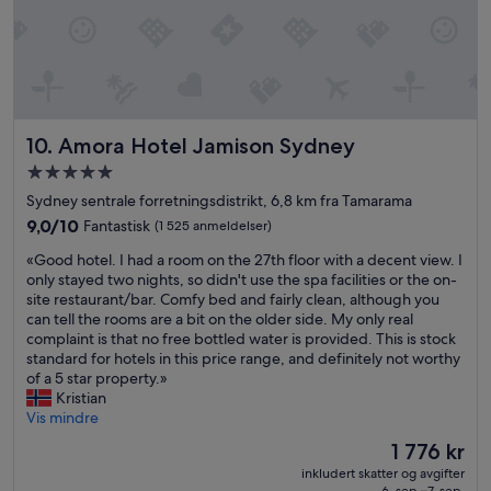
o
o
m
s
a
r
e
Amora Hotel Jamison Sydney
10. Amora Hotel Jamison Sydney
f
a
Overnattingssted
i
med
Sydney sentrale forretningsdistrikt, 6,8 km fra Tamarama
r
5.0
9.0
9,0/10
Fantastisk
l
(1 525 anmeldelser)
stjerner
av
y
«
«Good hotel. I had a room on the 27th floor with a decent view. I
10,
s
G
only stayed two nights, so didn't use the spa facilities or the on-
Fantastisk,
p
o
site restaurant/bar. Comfy bed and fairly clean, although you
(1 525
a
o
can tell the rooms are a bit on the older side. My only real
anmeldelser)
c
d
complaint is that no free bottled water is provided. This is stock
i
h
standard for hotels in this price range, and definitely not worthy
o
o
of a 5 star property.»
u
t
Kristian
s
e
Vis mindre
a
l
n
Prisen
1 776 kr
.
d
er
inkludert skatter og avgifter
I
t
1 776 kr