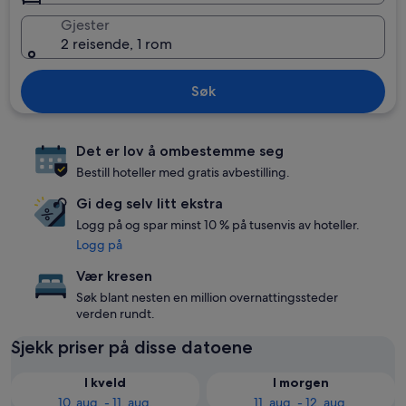
Gjester
2 reisende, 1 rom
Søk
Det er lov å ombestemme seg
Bestill hoteller med gratis avbestilling.
Gi deg selv litt ekstra
Logg på og spar minst 10 % på tusenvis av hoteller.
Logg på
Vær kresen
Søk blant nesten en million overnattingssteder
verden rundt.
Sjekk priser på disse datoene
I kveld
I morgen
10. aug. - 11. aug.
11. aug. - 12. aug.