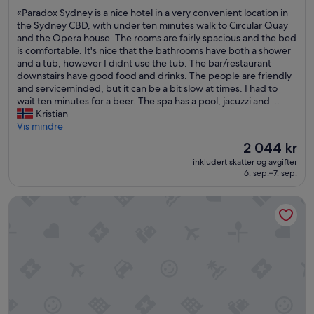
stjerner
s
av
«
«Paradox Sydney is a nice hotel in a very convenient location in
e
10,
P
the Sydney CBD, with under ten minutes walk to Circular Quay
g
Suverent,
a
and the Opera house. The rooms are fairly spacious and the bed
r
(2 081
r
is comfortable. It's nice that the bathrooms have both a shower
u
anmeldelser)
a
and a tub, however I didnt use the tub. The bar/restaurant
n
d
downstairs have good food and drinks. The people are friendly
d
o
and serviceminded, but it can be a bit slow at times. I had to
t
x
wait ten minutes for a beer. The spa has a pool, jacuzzi and ...
.
S
Kristian
T
y
Vis mindre
o
d
p
Prisen
2 044 kr
n
p
er
inkludert skatter og avgifter
e
s
2 044 kr
6. sep.–7. sep.
y
e
i
r
Shangri-La Sydney
s
v
a
i
n
c
i
e
c
.
e
S
h
t
o
o
t
r