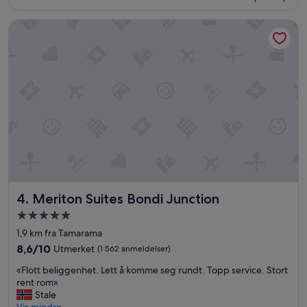
o
Meriton Suites Bondi Junction
c
a
t
i
o
n
a
n
d
f
a
c
i
l
Meriton Suites Bondi Junction
4. Meriton Suites Bondi Junction
i
t
Overnattingssted
i
med
1,9 km fra Tamarama
e
5.0
s
8.6
8,6/10
Utmerket
(1 562 anmeldelser)
stjerner
»
av
«
«Flott beliggenhet. Lett å komme seg rundt. Topp service. Stort
10,
F
rent rom»
Utmerket,
l
Stale
(1 562
o