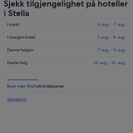
Sjekk tilgjengelighet på hoteller
i Stella
Sjekk
I kveld
6. aug. - 7. aug.
prisene
i
Sjekk
I morgen kveld
7. aug. - 8. aug.
Stella
prisene
for
i
Sjekk
Denne helgen
7. aug. - 9. aug.
i
Stella
prisene
kveld,
for
i
Sjekk
Neste helg
14. aug. - 16. aug.
6.
i
Stella
prisene
aug.
morgen
for
i
-
kveld,
denne
Stella
Byer nær Stella
Attraksjoner
7.
7.
helgen,
for
aug.
aug.
7.
neste
Spinetoli
-
aug.
helg,
8.
-
14.
aug.
9.
aug.
aug.
-
16.
aug.