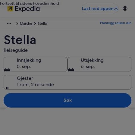
Fortsett til sidens hovedinnhold
Last ned appen
Planlegg reisen din
Marche
Stella
Stella
Reiseguide
Innsjekking
Utsjekking
5. sep.
6. sep.
Gjester
1 rom, 2 reisende
Søk
Se på kartet