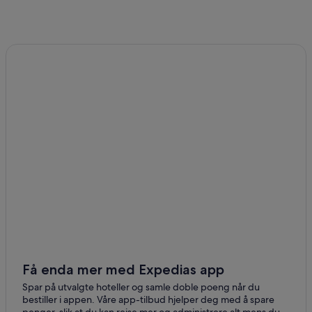
Få enda mer med Expedias app
Spar på utvalgte hoteller og samle doble poeng når du
bestiller i appen. Våre app-tilbud hjelper deg med å spare
penger, slik at du kan reise mer og administrere alt mens du