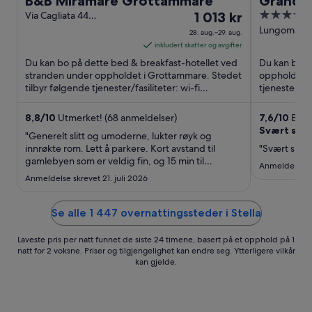
B&B Miramare Grottammare
Grand H
Prisen
4
Via Cagliata 44
1 013 kr
Grottammare AP
er
out
Lungomare Z
28. aug.–29. aug.
Giulianova 
1 013 kr
of
inkludert skatter og avgifter
per
5
Du kan bo på dette bed & breakfast-hotellet ved
Du kan bo p
natt
stranden under oppholdet i Grottammare. Stedet
oppholdet i 
tilbyr følgende tjenester/fasiliteter: wi-fi
fra
tjenester/fa
(inkludert), takterrasse ...
romservice 
28.
aug.
8,8
/
10
Utmerket! (68 anmeldelser)
7,6
/
10
Bra! 
Svært slitt
til
"Generelt slitt og umoderne, lukter røyk og
29.
innrøkte rom. Lett å parkere. Kort avstand til
"Svært slitt h
gamlebyen som er veldig fin, og 15 min til
aug.
Anmeldelse sk
fantastiske strender."
Anmeldelse skrevet 21. juli 2026
Se alle 1 447 overnattingssteder i Stella
Laveste pris per natt funnet de siste 24 timene, basert på et opphold på 1
natt for 2 voksne. Priser og tilgjengelighet kan endre seg. Ytterligere vilkår
kan gjelde.