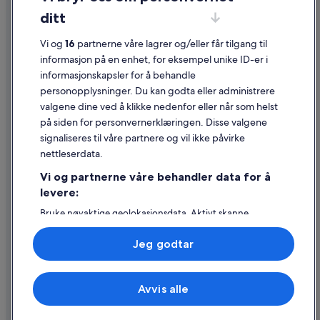
Informasjonskapsler
ditt
Generelle vilkår for bruk av nettstedet
Vi og
16
partnerne våre lagrer og/eller får tilgang til
Juridisk informasjon / kontakt oss
informasjon på en enhet, for eksempel unike ID-er i
informasjonskapsler for å behandle
Retningslinjer for innhold og rapportering av innhold
personopplysninger. Du kan godta eller administrere
valgene dine ved å klikke nedenfor eller når som helst
Hjelp
på siden for personvernerklæringen. Disse valgene
Kontakt oss
signaliseres til våre partnere og vil ikke påvirke
nettleserdata.
Avbestille eller endre bestillingen
Vi og partnerne våre behandler data for å
Refusjonsprosessen og tidsrammer for refusjon
levere:
Å bestille flyreise med et tilgodebeløp
Bruke nøyaktige geolokasjonsdata. Aktivt skanne
enhetsegenskaper for identifikasjon. Lagre og/eller få
Internasjonale reisedokumenter
tilgang til informasjon på en enhet. Personlig tilpasset
Jeg godtar
annonsering og innhold, annonsering- og
innholdsmåling, publikumsundersøkelser og
tjenesteutvikling.
Avvis alle
Liste over partnere (leverandører)
© 2026 Expedia, Inc., et Expedia Group-selskap. Med enerett. Expedia
og flylogoen er varemerker eller registrerte varemerker som tilhører
Expedia, Inc.