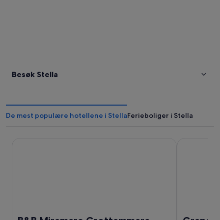
Besøk Stella
De mest populære hotellene i Stella
Ferieboliger i Stella
B&B Miramare Grottammare
Grand Hote