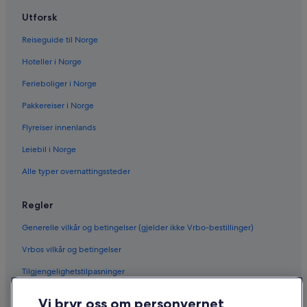
Utforsk
Reiseguide til Norge
Hoteller i Norge
Ferieboliger i Norge
Pakkereiser i Norge
Flyreiser innenlands
Leiebil i Norge
Alle typer overnattingssteder
Regler
Generelle vilkår og betingelser (gjelder ikke Vrbo-bestillinger)
Vrbos vilkår og betingelser
Tilgjengelighetstilpasninger
Personvern
Vi bryr oss om personvernet