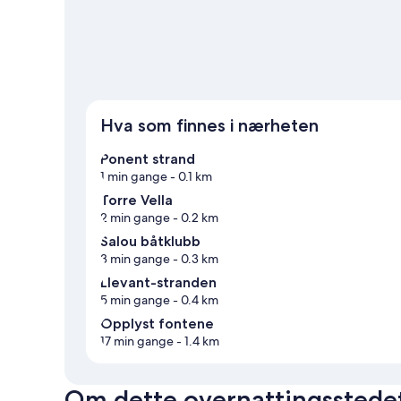
Se flere leilighetshoteller i Salou
Hva som finnes i nærheten
Ponent strand
1 min gange
- 0.1 km
Torre Vella
2 min gange
- 0.2 km
Salou båtklubb
3 min gange
- 0.3 km
Llevant-stranden
5 min gange
- 0.4 km
Opplyst fontene
17 min gange
- 1.4 km
Om dette overnattingsstede