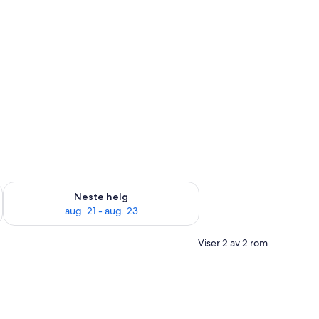
, aug. 14 - aug. 16
Sjekk tilgjengelighet for neste helg, aug. 21 - aug. 23
Neste helg
aug. 21 - aug. 23
Viser 2 av 2 rom
eovn og kokeplater
kejern/-brett, barnesenger (inkludert) og wi-fi (inkludert)