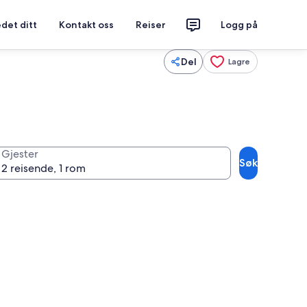
det ditt
Kontakt oss
Reiser
Logg på
Del
Lagre
Gjester
Søk