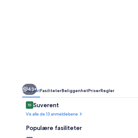
43+
Oversikt
Fasiliteter
Beliggenhet
Priser
Regler
Anmeldelser
Suverent
10
10 av 10 –
Vis alle de 13 anmeldelsene
Populære fasiliteter