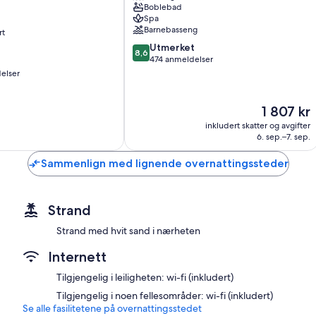
Boblebad
bysentrum
Spa
Barnebasseng
rt
8.6
Utmerket
8,6
av
474 anmeldelser
10,
elser
Utmerket,
474
Prisen
1 807 kr
anmeldelser
er
inkludert skatter og avgifter
1 807 kr
6. sep.–7. sep.
Sammenlign med lignende overnattingssteder
Strand
Strand med hvit sand i nærheten
Internett
Tilgjengelig i leiligheten: wi-fi (inkludert)
Tilgjengelig i noen fellesområder: wi-fi (inkludert)
Se alle fasilitetene på overnattingsstedet