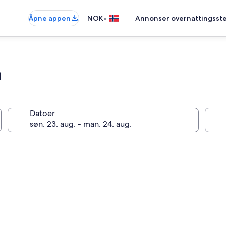
•
Åpne appen
NOK
Annonser overnattingsste
a
Datoer