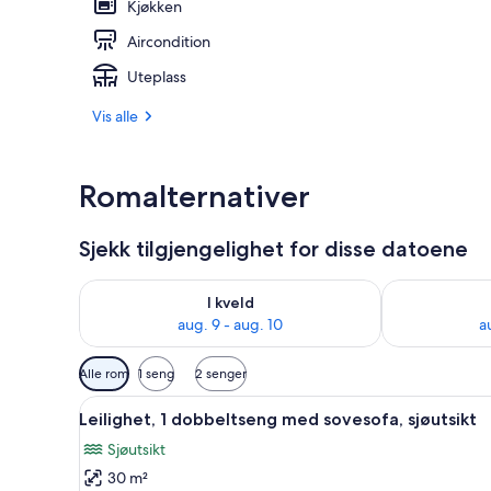
Kjøkken
Aircondition
Restaurant
Uteplass
Vis alle
Romalternativer
Sjekk tilgjengelighet for disse datoene
Sjekk tilgjengelighet for i kveld, aug. 9 - aug. 10
Sjekk tilgjeng
I kveld
aug. 9 - aug. 10
a
Tilgjengelige
Alle rom
1 seng
2 senger
filtre
Åpne
Leilighet, 1 dobbeltseng med s
for
15
Leilighet, 1 dobbeltseng med sovesofa, sjøutsikt
alle
rom
Sjøutsikt
bildene
30 m²
av