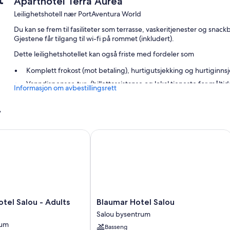
Aparthotel Terra Aurea
Leilighetshotell nær PortAventura World
Du kan se frem til fasiliteter som terrasse, vaskeritjenester og snac
Gjestene får tilgang til wi-fi på rommet (inkludert).
Dette leilighetshotellet kan også friste med fordeler som
Komplett frokost (mot betaling), hurtigutsjekking og hurtiginns
Vanndispenser, tur-/billettassistanse og lokal tjeneste for målti
Informasjon om avbestillingsrett
Røykfritt område, TV i lobbyen og heis
r
Romfasiliteter
Alle gjesterommene på Aparthotel Terra Aurea kan skilte med goder i f
l Salou - Adults Only
Blaumar Hotel Salou
(inkludert) og espressomaskiner.
Her er noen ekstra fasiliteter:
Barnestol, baby-/barneseng (inkludert) og reiseseng for barn
Bad med regndusjhode
43 tommers smart-TV med digital-TV
Blaumar
tel Salou - Adults
Blaumar Hotel Salou
Hotel
Garderobeskap, kjøkken og mini-kjøleskap
Salou bysentrum
Salou
rum
Basseng
Salou