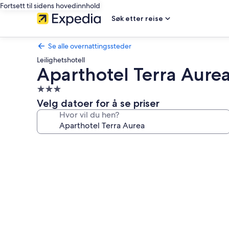
Fortsett til sidens hovedinnhold
Søk etter reise
Se alle overnattingssteder
Leilighetshotell
Aparthotel Terra Aure
Overnattingssted
med
Velg datoer for å se priser
3.0
Hvor vil du hen?
stjerner
Bildegalleri
av
Aparthotel
Terra
Aurea