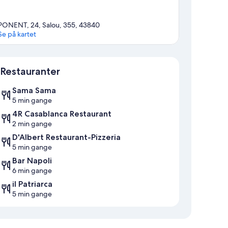
PONENT, 24, Salou, 355, 43840
Se på kartet
Kart
Restauranter
Sama Sama
5 min gange
4R Casablanca Restaurant
2 min gange
D'Albert Restaurant-Pizzeria
5 min gange
Bar Napoli
6 min gange
il Patriarca
5 min gange