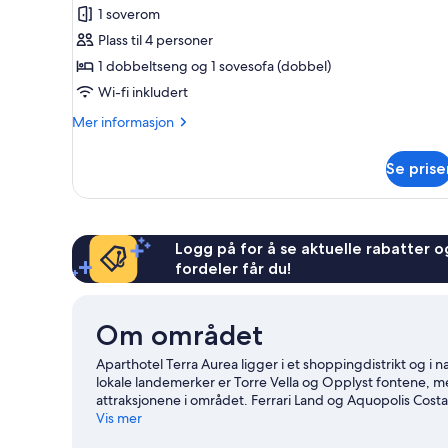
Leilighet,
1 soverom
1
Plass til 4 personer
dobbeltseng
1 dobbeltseng og 1 sovesofa (dobbel)
med
Wi-fi inkludert
sovesofa,
Mer
Mer informasjon
sjøutsikt
informasjon
om
Se prise
Leilighet,
1
dobbeltseng
med
sovesofa,
Logg på for å se aktuelle rabatter og
sjøutsikt
fordeler får du!
Om området
Aparthotel Terra Aurea ligger i et shoppingdistrikt og i 
lokale landemerker er Torre Vella og Opplyst fontene, 
attraksjonene i området. Ferrari Land og Aquopolis Costa
på spennende utendørsaktiviteter som turer til fots elle
Vis mer