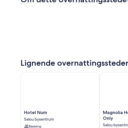
Lignende overnattingsstede
Hotel Num
Magnolia Hote
Hotel
Magnolia
Hotel Num
Magnolia Ho
Num
Hotel
Only
Salou bysentrum
Salou
Salou
Salou bysent
Basseng
bysentrum
-