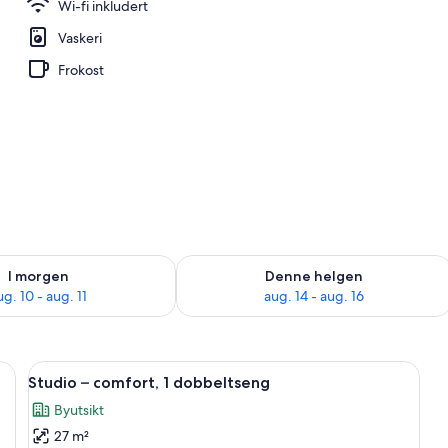
Wi-fi inkludert
Vaskeri
Frokost
elighet for i morgen, aug. 10 - aug. 11
Sjekk tilgjengelighet for denne helgen
I morgen
Denne helgen
ug. 10 - aug. 11
aug. 14 - aug. 16
ovesofa, sjøutsikt | Eget kjøkken | Espressomaskin, minikjøleskap, mikrobølg
Åpne
Studio – comfort, 1 dobbeltseng | Stry
15
Studio – comfort, 1 dobbeltseng
alle
Byutsikt
bildene
27 m²
av