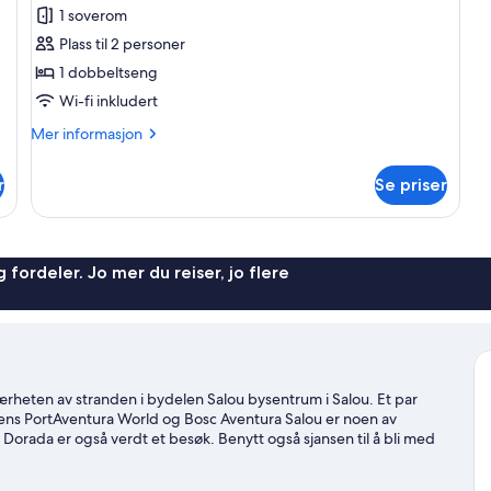
Studio
1 soverom
–
Plass til 2 personer
comfort,
1 dobbeltseng
1
Wi-fi inkludert
dobbeltseng
Mer
Mer informasjon
informasjon
om
r
Se priser
Studio
–
comfort,
1
dobbeltseng
 fordeler. Jo mer du reiser, jo flere
nærheten av stranden i bydelen Salou bysentrum i Salou. Et par
mens PortAventura World og Bosc Aventura Salou er noen av
 Dorada er også verdt et besøk. Benytt også sjansen til å bli med
r med sykkel mens du er her.
Se vår reiseguide til Salou