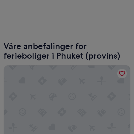
Phuket
Karon
Våre anbefalinger for
ferieboliger i Phuket (provins)
HOMA Phuket Town