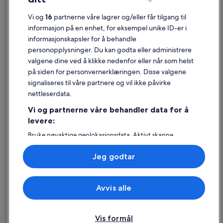
e
Generelle vilkår for bruk av nettstedet
r
Vi og
16
partnerne våre lagrer og/eller får tilgang til
f
Juridisk informasjon / kontakt oss
informasjon på en enhet, for eksempel unike ID-er i
e
c
informasjonskapsler for å behandle
Retningslinjer for innhold og rapportering av innhold
t
personopplysninger. Du kan godta eller administrere
a
valgene dine ved å klikke nedenfor eller når som helst
Hjelp
r
på siden for personvernerklæringen. Disse valgene
e
Kontakt oss
signaliseres til våre partnere og vil ikke påvirke
a
c
nettleserdata.
Avbestille eller endre bestillingen
l
Vi og partnerne våre behandler data for å
o
Refusjonsprosessen og tidsrammer for refusjon
s
levere:
e
Å bestille flyreise med et tilgodebeløp
Bruke nøyaktige geolokasjonsdata. Aktivt skanne
t
enhetsegenskaper for identifikasjon. Lagre og/eller få
Internasjonale reisedokumenter
o
tilgang til informasjon på en enhet. Personlig tilpasset
m
Jeg godtar
annonsering og innhold, annonsering- og
a
innholdsmåling, publikumsundersøkelser og
n
tjenesteutvikling.
y
Avvis alle
Liste over partnere (leverandører)
s
© 2026 Expedia, Inc., et Expedia Group-selskap. Med enerett. Expedia
og flylogoen er varemerker eller registrerte varemerker som tilhører
h
Expedia, Inc.
o
p
Vis formål