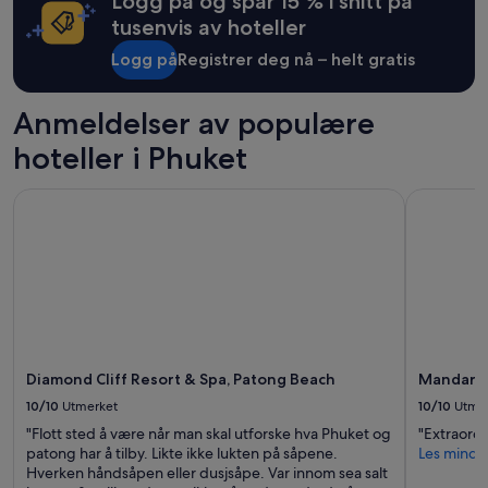
Logg på og spar 15 % i snitt på
l
gjelde.
tusenvis av hoteller
l
s
Logg på
Registrer deg nå – helt gratis
o
m
e
Anmeldelser av populære
o
hoteller i Phuket
f
t
h
Diamond Cliff Resort & Spa, Patong Beach
Mandarava
e
r
o
o
m
s
h
a
d
Diamond Cliff Resort & Spa, Patong Beach
Mandarav
j
u
10/10
Utmerket
10/10
Utme
s
"Flott sted å være når man skal utforske hva Phuket og
"Extraordi
t
patong har å tilby. Likte ikke lukten på såpene.
Les mindr
b
Hverken håndsåpen eller dusjsåpe. Var innom sea salt
e