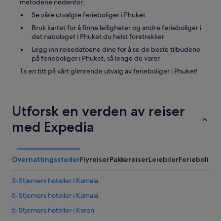
metodene nedenfor:
a
Se våre utvalgte ferieboliger i Phuket
n
a
Bruk kartet for å finne leiligheter og andre ferieboliger i
n
det nabolaget i Phuket du helst foretrekker
d
Legg inn reisedatoene dine for å se de beste tilbudene
n
på ferieboliger i Phuket, så lenge de varer
e
w
Ta en titt på vårt glimrende utvalg av ferieboliger i Phuket!
f
e
e
l
Utforsk en verden av reiser
i
med Expedia
n
g
t
o
Overnattingssteder
Flyreiser
Pakkereiser
Leiebiler
Ferieboliger
t
h
e
3-Stjerners hoteller i Kamala
p
l
5-Stjerners hoteller i Kamala
a
5-Stjerners hoteller i Karon
c