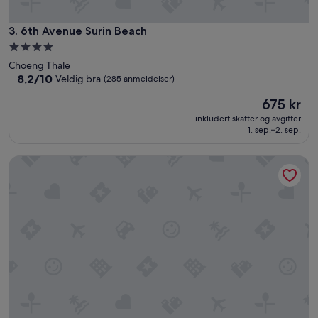
v
e
n
6th Avenue Surin Beach
3. 6th Avenue Surin Beach
t
Overnattingssted
e
med
Choeng Thale
a
4.0
8.2
8,2/10
Veldig bra
(285 anmeldelser)
v
av
stjerner
e
Prisen
675 kr
10,
n
er
Veldig
5
inkludert skatter og avgifter
675 kr
bra,
1. sep.–2. sep.
*
(285
r
anmeldelser)
e
Kavana Kata Residence
s
o
r
t
.
G
o
d
s
e
r
v