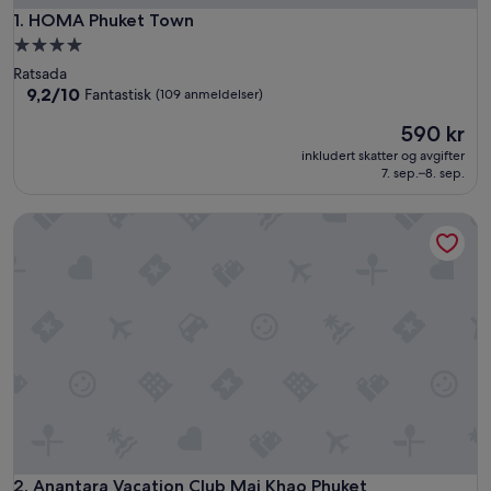
HOMA Phuket Town
1. HOMA Phuket Town
Overnattingssted
med
Ratsada
4.0
9.2
9,2/10
Fantastisk
(109 anmeldelser)
av
stjerner
Prisen
590 kr
10,
er
Fantastisk,
inkludert skatter og avgifter
590 kr
(109
7. sep.–8. sep.
anmeldelser)
Anantara Vacation Club Mai Khao Phuket
Anantara Vacation Club Mai Khao Phuket
2. Anantara Vacation Club Mai Khao Phuket