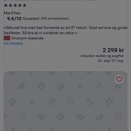
Overnattingssted
med
Mai Khao
5.0
9.4
9,4/10
Suverent
(196 anmeldelser)
av
stjerner
«
«Akkurat hva man kan forvente av en 5* resort. God service og gode
10,
A
fasiliteter. Så bra at vi vurderer en retur.»
Suverent,
k
Anonym reisende
(196
k
Vis mindre
anmeldelser)
u
Prisen
2 298 kr
r
er
inkludert skatter og avgifter
a
2 298 kr
26. aug.–27. aug.
t
h
6th Avenue Surin Beach
v
a
m
a
n
k
a
n
f
o
r