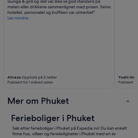
lounge & grill og det var ikke så god standard på
e
maten eller drikkene sammenlignet med prisen. Selve
n
hotellet, personalet og bufféen var utmerket"
b
Les mindre
u
i
l
t
s
o
t
h
e
r
e
Alireza
Opphold på 2 netter
Yodit Hiru
w
Publisert for 1 måned siden
Publisert f
a
s
Mer om Phuket
a
v
e
Ferieboliger i Phuket
r
y
c
Søk etter ferieboliger i Phuket på Expedia.no! Du kan enkelt
l
finne hus, villaer og ferieleiligheter i Phuket med en av
e