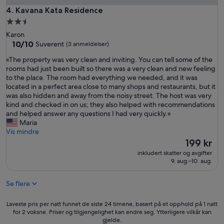
i
Kavana Kata Residence
4. Kavana Kata Residence
c
e
Overnattingssted
o
med
Karon
g
2.5
10.0
10/10
Suverent
(3 anmeldelser)
g
av
stjerner
o
«
«The property was very clean and inviting. You can tell some of the
10,
d
T
rooms had just been built so there was a very clean and new feeling
Suverent,
e
h
to the place. The room had everything we needed, and it was
(3
f
e
located in a perfect area close to many shops and restaurants, but it
anmeldelser)
a
p
was also hidden and away from the noisy street. The host was very
s
r
kind and checked in on us; they also helped with recommendations
i
o
and helped answer any questions I had very quickly.»
l
p
Maria
i
e
Vis mindre
t
r
Prisen
199 kr
e
t
er
inkludert skatter og avgifter
t
y
199 kr
9. aug.–10. aug.
e
w
r
a
.
Se flere
s
S
v
å
e
Laveste
Laveste pris per natt funnet de siste 24 timene, basert på et opphold på 1 natt
b
r
for 2 voksne. Priser og tilgjengelighet kan endre seg. Ytterligere vilkår kan
pris
r
gjelde.
y
per