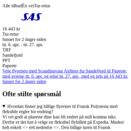
Alle tilbud
Én vei
Tur-retur
16 443 kr
Tur-retur
funnet for 2 dager siden
tir. 6. apr. - tir. 27. apr.
TRF
Sandefjord
PPT
Papeete
Velg flyreisen med Scandinavian Airlines fra Sandefjord til Papeete,
med avreise tir. 6. apr. og retur tir. 27. apr., med en pris på 16 443 kr.
funnet for 2 dager siden
Ofte stilte spørsmål
Hvordan finner jeg billige flyreiser til Fransk Polynesia med
fleksible regler for endring?
Vi vet godt at planene dine kan bli endret på null komma niks.
Derfor er det lurt å velge en fleksibel flybillett på Expedia. Marker
helt enkelt <> rett nedenfor <>. Den billige turen til Fransk