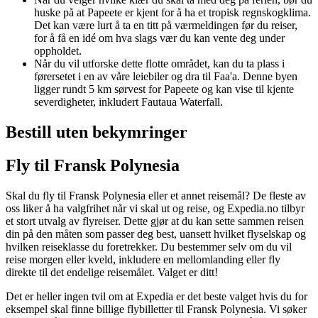
huske på at Papeete er kjent for å ha et tropisk regnskogklima.
Det kan være lurt å ta en titt på værmeldingen før du reiser,
for å få en idé om hva slags vær du kan vente deg under
oppholdet.
Når du vil utforske dette flotte området, kan du ta plass i
førersetet i en av våre leiebiler og dra til Faa'a. Denne byen
ligger rundt 5 km sørvest for Papeete og kan vise til kjente
severdigheter, inkludert Fautaua Waterfall.
Bestill uten bekymringer
Fly til Fransk Polynesia
Skal du fly til Fransk Polynesia eller et annet reisemål? De fleste av
oss liker å ha valgfrihet når vi skal ut og reise, og Expedia.no tilbyr
et stort utvalg av flyreiser. Dette gjør at du kan sette sammen reisen
din på den måten som passer deg best, uansett hvilket flyselskap og
hvilken reiseklasse du foretrekker. Du bestemmer selv om du vil
reise morgen eller kveld, inkludere en mellomlanding eller fly
direkte til det endelige reisemålet. Valget er ditt!
Det er heller ingen tvil om at Expedia er det beste valget hvis du for
eksempel skal finne billige flybilletter til Fransk Polynesia. Vi søker