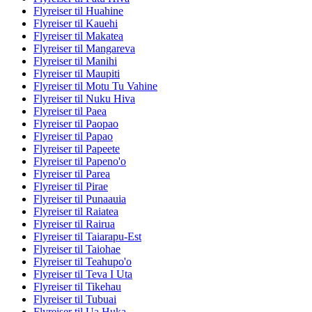
Flyreiser til Huahine
Flyreiser til Kauehi
Flyreiser til Makatea
Flyreiser til Mangareva
Flyreiser til Manihi
Flyreiser til Maupiti
Flyreiser til Motu Tu Vahine
Flyreiser til Nuku Hiva
Flyreiser til Paea
Flyreiser til Paopao
Flyreiser til Papao
Flyreiser til Papeete
Flyreiser til Papeno'o
Flyreiser til Parea
Flyreiser til Pirae
Flyreiser til Punaauia
Flyreiser til Raiatea
Flyreiser til Rairua
Flyreiser til Taiarapu-Est
Flyreiser til Taiohae
Flyreiser til Teahupo'o
Flyreiser til Teva I Uta
Flyreiser til Tikehau
Flyreiser til Tubuai
Flyreiser til Ua Huka