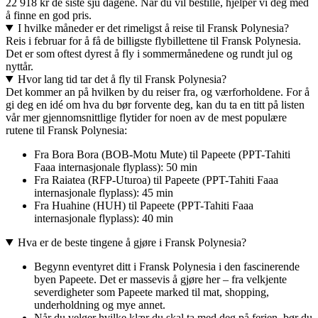
22 918 kr de siste sju dagene. Når du vil bestille, hjelper vi deg med
å finne en god pris.
I hvilke måneder er det rimeligst å reise til Fransk Polynesia?
Reis i februar for å få de billigste flybillettene til Fransk Polynesia.
Det er som oftest dyrest å fly i sommermånedene og rundt jul og
nyttår.
Hvor lang tid tar det å fly til Fransk Polynesia?
Det kommer an på hvilken by du reiser fra, og værforholdene. For å
gi deg en idé om hva du bør forvente deg, kan du ta en titt på listen
vår mer gjennomsnittlige flytider for noen av de mest populære
rutene til Fransk Polynesia:
Fra Bora Bora (BOB-Motu Mute) til Papeete (PPT-Tahiti
Faaa internasjonale flyplass): 50 min
Fra Raiatea (RFP-Uturoa) til Papeete (PPT-Tahiti Faaa
internasjonale flyplass): 45 min
Fra Huahine (HUH) til Papeete (PPT-Tahiti Faaa
internasjonale flyplass): 40 min
Hva er de beste tingene å gjøre i Fransk Polynesia?
Begynn eventyret ditt i Fransk Polynesia i den fascinerende
byen Papeete. Det er massevis å gjøre her – fra velkjente
severdigheter som Papeete marked til mat, shopping,
underholdning og mye annet.
Når du velger hvilke klær du skal ta med deg på ferien, bør du