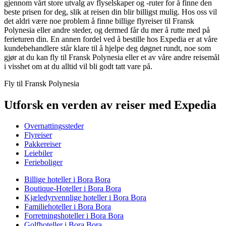
gjennom vårt store utvalg av flyselskaper og -ruter for å finne den
beste prisen for deg, slik at reisen din blir billigst mulig. Hos oss vil
det aldri være noe problem å finne billige flyreiser til Fransk
Polynesia eller andre steder, og dermed får du mer å rutte med på
ferieturen din. En annen fordel ved å bestille hos Expedia er at våre
kundebehandlere står klare til å hjelpe deg døgnet rundt, noe som
gjør at du kan fly til Fransk Polynesia eller et av våre andre reisemål
i visshet om at du alltid vil bli godt tatt vare på.
Fly til Fransk Polynesia
Utforsk en verden av reiser med Expedia
Overnattingssteder
Flyreiser
Pakkereiser
Leiebiler
Ferieboliger
Billige hoteller i Bora Bora
Boutique-Hoteller i Bora Bora
Kjæledyrvennlige hoteller i Bora Bora
Familiehoteller i Bora Bora
Forretningshoteller i Bora Bora
Golfhoteller i Bora Bora