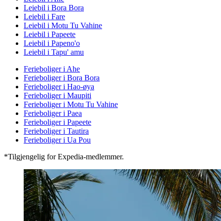
Leiebil i Bora Bora
Leiebil i Fare
Leiebil i Motu Tu Vahine
Leiebil i Papeete
Leiebil i Papeno'o
Leiebil i Tapu' amu
Ferieboliger i Ahe
Ferieboliger i Bora Bora
Ferieboliger i Hao-øya
Ferieboliger i Maupiti
Ferieboliger i Motu Tu Vahine
Ferieboliger i Paea
Ferieboliger i Papeete
Ferieboliger i Tautira
Ferieboliger i Ua Pou
*Tilgjengelig for Expedia-medlemmer.