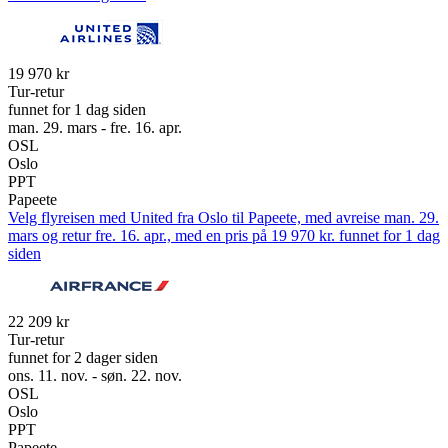
19 970 kr
Tur-retur
funnet for 1 dag siden
man. 29. mars - fre. 16. apr.
OSL
Oslo
PPT
Papeete
Velg flyreisen med United fra Oslo til Papeete, med avreise man. 29.
mars og retur fre. 16. apr., med en pris på 19 970 kr. funnet for 1 dag
siden
22 209 kr
Tur-retur
funnet for 2 dager siden
ons. 11. nov. - søn. 22. nov.
OSL
Oslo
PPT
Papeete