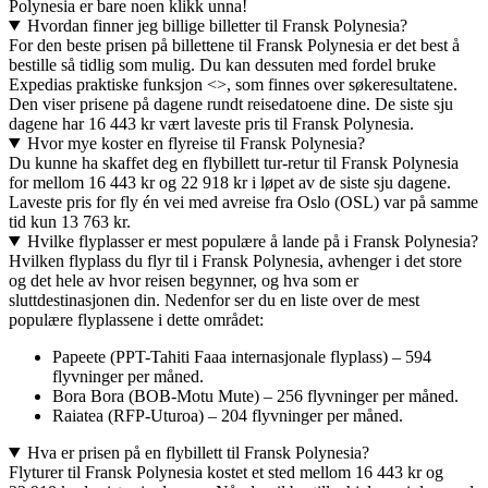
Polynesia er bare noen klikk unna!
Hvordan finner jeg billige billetter til Fransk Polynesia?
For den beste prisen på billettene til Fransk Polynesia er det best å
bestille så tidlig som mulig. Du kan dessuten med fordel bruke
Expedias praktiske funksjon <>, som finnes over søkeresultatene.
Den viser prisene på dagene rundt reisedatoene dine. De siste sju
dagene har 16 443 kr vært laveste pris til Fransk Polynesia.
Hvor mye koster en flyreise til Fransk Polynesia?
Du kunne ha skaffet deg en flybillett tur-retur til Fransk Polynesia
for mellom 16 443 kr og 22 918 kr i løpet av de siste sju dagene.
Laveste pris for fly én vei med avreise fra Oslo (OSL) var på samme
tid kun 13 763 kr.
Hvilke flyplasser er mest populære å lande på i Fransk Polynesia?
Hvilken flyplass du flyr til i Fransk Polynesia, avhenger i det store
og det hele av hvor reisen begynner, og hva som er
sluttdestinasjonen din. Nedenfor ser du en liste over de mest
populære flyplassene i dette området:
Papeete (PPT-Tahiti Faaa internasjonale flyplass) – 594
flyvninger per måned.
Bora Bora (BOB-Motu Mute) – 256 flyvninger per måned.
Raiatea (RFP-Uturoa) – 204 flyvninger per måned.
Hva er prisen på en flybillett til Fransk Polynesia?
Flyturer til Fransk Polynesia kostet et sted mellom 16 443 kr og