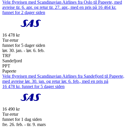
Velg flyreisen med Scandinavian Airlines fra Oslo til Papeete, med
avreise tir. 6. apr. og retur tir. 27. apr., med en pris på 16 464 kr.
funnet for 2 dager siden
16 478 kr
Tur-retur
funnet for 5 dager siden
lør. 30. jan. - lør. 6. feb.
TRF
Sandefjord
PPT
Papeete
Velg flyreisen med Scandinavian Airlines fra Sandefjord til Papeete,
med avreise lør. 30. jan. og retur lør. 6. feb., med en pris på
16 478 kr. funnet for 5 dager siden
16 490 kr
Tur-retur
funnet for 1 dag siden
fre. 26. feb. - tir. 9. mars