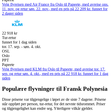
Velg flyreisen med Air France fra Oslo til Papeete, med avreise ons.
11. nov. og retur søn. 22. nov., med en pris på 22 209 kr. funnet for
2 dager siden
22 918 kr
Tur-retur
funnet for 1 dag siden
tor. 17. sep. - søn. 4. okt.
OSL
Oslo
PPT
Papeete
Velg flyreisen med KLM fra Oslo til Papeete, med avreise tor. 17.
sep. og retur søn. 4. okt., med en pris på 22 918 kr. funnet for 1 dag
siden
Populære flyvninger til Fransk Polynesia
Disse prisene var tilgjengelige i løpet av de siste 7 dagene. Prisene
står oppført per person, tur-retur, for det nevnte tidsrommet. Priser
og tilgjengelighet kan endre seg. Ytterligere vilkår gjelder.