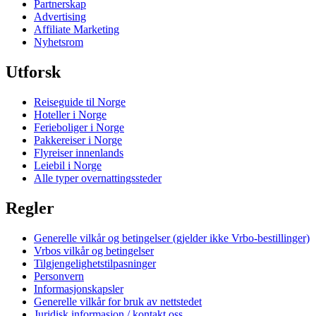
Partnerskap
Advertising
Affiliate Marketing
Nyhetsrom
Utforsk
Reiseguide til Norge
Hoteller i Norge
Ferieboliger i Norge
Pakkereiser i Norge
Flyreiser innenlands
Leiebil i Norge
Alle typer overnattingssteder
Regler
Generelle vilkår og betingelser (gjelder ikke Vrbo-bestillinger)
Vrbos vilkår og betingelser
Tilgjengelighetstilpasninger
Personvern
Informasjonskapsler
Generelle vilkår for bruk av nettstedet
Juridisk informasjon / kontakt oss