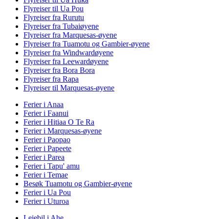
Flyreiser til Ua Pou
Flyreiser fra Rurutu
Flyreiser fra Tubaiøyene
Flyreiser fra Marquesas-øyene
Flyreiser fra Tuamotu og Gambier-øyene
Flyreiser fra Windwardøyene
Flyreiser fra Leewardøyene
Flyreiser fra Bora Bora
Flyreiser fra Rapa
Flyreiser til Marquesas-øyene
Ferier i Anaa
Ferier i Faanui
Ferier i Hitiaa O Te Ra
Ferier i Marquesas-øyene
Ferier i Paopao
Ferier i Papeete
Ferier i Parea
Ferier i Tapu' amu
Ferier i Temae
Besøk Tuamotu og Gambier-øyene
Ferier i Ua Pou
Ferier i Uturoa
Leiebil i Ahe