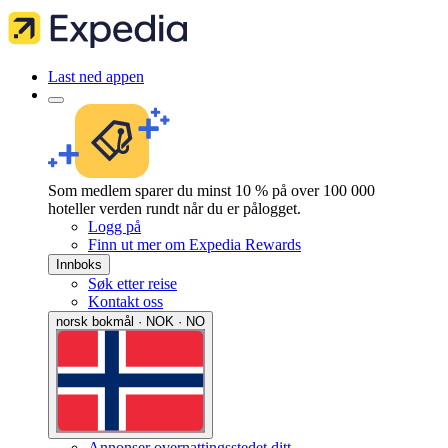
Last ned appen
Som medlem sparer du minst 10 % på over 100 000
hoteller verden rundt når du er pålogget.
Logg på
Finn ut mer om Expedia Rewards
Innboks
Søk etter reise
Kontakt oss
norsk bokmål · NOK · NO
Annonser overnattingsstedet ditt