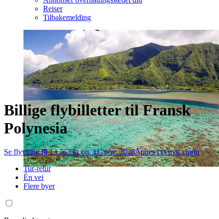
Reiser
Tilbakemelding
Billige flybilletter til Fransk
Polynesia
Se flyvning til 13 763 kr on. 11. nov. 2026
Åpnes i et nytt vindu
Tur-retur
Én vei
Flere byer