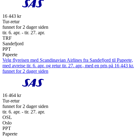
16 443 kr
Tur-retur
funnet for 2 dager siden
tir. 6. apr. - tir. 27. apr.
TRF
Sandefjord
PPT
Papeete
Velg flyreisen med Scandinavian Airlines fra Sandefjord til Papeete,
med avreise tir. 6. apr. og retur tir. 27. apr., med en pris på 16 443 kr.
funnet for 2 dager siden
16 464 kr
Tur-retur
funnet for 2 dager siden
tir. 6. apr. - tir. 27. apr.
OSL
Oslo
PPT
Papeete