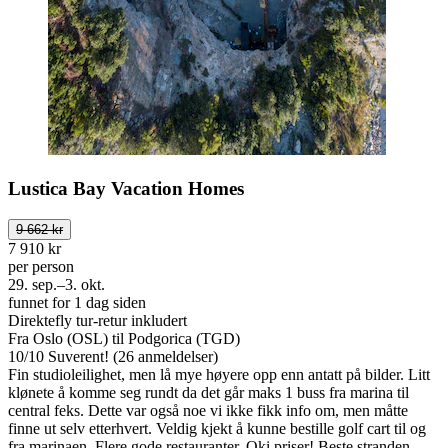
Lustica Bay Vacation Homes
9 662 kr
7 910 kr
per person
29. sep.–3. okt.
funnet for 1 dag siden
Direktefly tur-retur inkludert
Fra Oslo (OSL) til Podgorica (TGD)
10
/
10
Suverent! (26 anmeldelser)
Fin studioleilighet, men lå mye høyere opp enn antatt på bilder. Litt
klønete å komme seg rundt da det går maks 1 buss fra marina til
central feks. Dette var også noe vi ikke fikk info om, men måtte
finne ut selv etterhvert. Veldig kjekt å kunne bestille golf cart til og
fra marinaen. Flere gode restauranter. Oki priser! Beste stranden