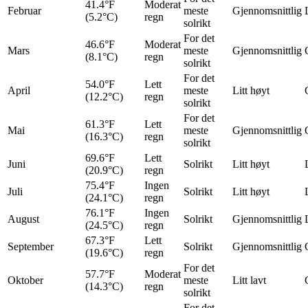
41.4°F
Moderat
Februar
meste
Gjennomsnittlig
(5.2°C)
regn
solrikt
For det
46.6°F
Moderat
Mars
meste
Gjennomsnittlig
(8.1°C)
regn
solrikt
For det
54.0°F
Lett
April
meste
Litt høyt
(12.2°C)
regn
solrikt
For det
61.3°F
Lett
Mai
meste
Gjennomsnittlig
(16.3°C)
regn
solrikt
69.6°F
Lett
Juni
Solrikt
Litt høyt
(20.9°C)
regn
75.4°F
Ingen
Juli
Solrikt
Litt høyt
(24.1°C)
regn
76.1°F
Ingen
August
Solrikt
Gjennomsnittlig
(24.5°C)
regn
67.3°F
Lett
September
Solrikt
Gjennomsnittlig
(19.6°C)
regn
For det
57.7°F
Moderat
Oktober
meste
Litt lavt
(14.3°C)
regn
solrikt
For det