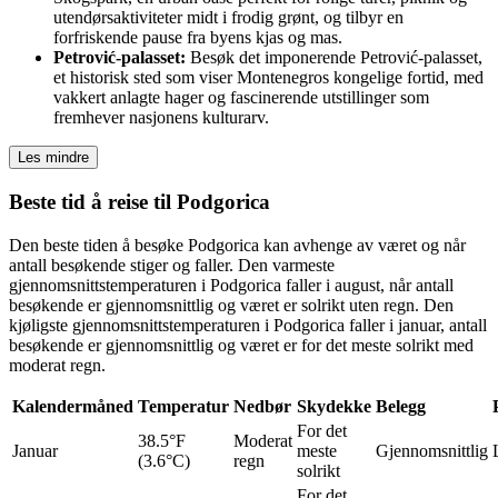
utendørsaktiviteter midt i frodig grønt, og tilbyr en
forfriskende pause fra byens kjas og mas.
Petrović-palasset:
Besøk det imponerende Petrović-palasset,
et historisk sted som viser Montenegros kongelige fortid, med
vakkert anlagte hager og fascinerende utstillinger som
fremhever nasjonens kulturarv.
Les mindre
Beste tid å reise til Podgorica
Den beste tiden å besøke Podgorica kan avhenge av været og når
antall besøkende stiger og faller. Den varmeste
gjennomsnittstemperaturen i Podgorica faller i august, når antall
besøkende er gjennomsnittlig og været er solrikt uten regn. Den
kjøligste gjennomsnittstemperaturen i Podgorica faller i januar, antall
besøkende er gjennomsnittlig og været er for det meste solrikt med
moderat regn.
Kalendermåned
Temperatur
Nedbør
Skydekke
Belegg
For det
38.5°F
Moderat
Januar
meste
Gjennomsnittlig
(3.6°C)
regn
solrikt
For det