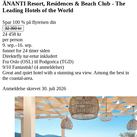
ĀNANTI Resort, Residences & Beach Club - The
Leading Hotels of the World
Spar 100 % på flyreisen din
32 350 kr
24 458 kr
per person
9. sep.–16. sep.
funnet for 24 timer siden
Direktefly tur-retur inkludert
Fra Oslo (OSL) til Podgorica (TGD)
9
/
10
Fantastisk! (4 anmeldelser)
Great and quiet hotel with a stunning sea view. Among the best in
the coastal-area.
Anmeldelse skrevet 30. juli 2026