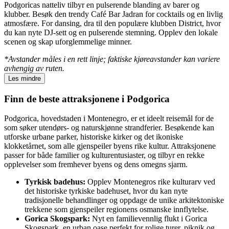
Podgoricas natteliv tilbyr en pulserende blanding av barer og
klubber. Besøk den trendy Café Bar Jadran for cocktails og en livlig
atmosfære. For dansing, dra til den populære klubben District, hvor
du kan nyte DJ-sett og en pulserende stemning. Opplev den lokale
scenen og skap uforglemmelige minner.
*Avstander måles i en rett linje; faktiske kjøreavstander kan variere
avhengig av ruten.
Les mindre
Finn de beste attraksjonene i Podgorica
Podgorica, hovedstaden i Montenegro, er et ideelt reisemål for de
som søker utendørs- og naturskjønne strandferier. Besøkende kan
utforske urbane parker, historiske kirker og det ikoniske
klokketårnet, som alle gjenspeiler byens rike kultur. Attraksjonene
passer for både familier og kulturentusiaster, og tilbyr en rekke
opplevelser som fremhever byens og dens omegns sjarm.
Tyrkisk badehus:
Opplev Montenegros rike kulturarv ved
det historiske tyrkiske badehuset, hvor du kan nyte
tradisjonelle behandlinger og oppdage de unike arkitektoniske
trekkene som gjenspeiler regionens osmanske innflytelse.
Gorica Skogspark:
Nyt en familievennlig flukt i Gorica
Skogspark, en urban oase perfekt for rolige turer, piknik og