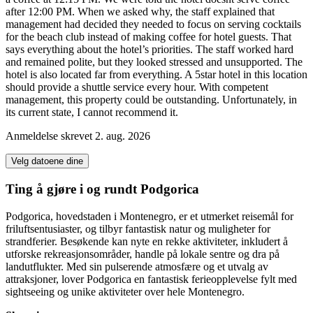
after 12:00 PM. When we asked why, the staff explained that
management had decided they needed to focus on serving cocktails
for the beach club instead of making coffee for hotel guests. That
says everything about the hotel’s priorities. The staff worked hard
and remained polite, but they looked stressed and unsupported. The
hotel is also located far from everything. A 5star hotel in this location
should provide a shuttle service every hour. With competent
management, this property could be outstanding. Unfortunately, in
its current state, I cannot recommend it.
Anmeldelse skrevet 2. aug. 2026
Velg datoene dine
Ting å gjøre i og rundt Podgorica
Podgorica, hovedstaden i Montenegro, er et utmerket reisemål for
friluftsentusiaster, og tilbyr fantastisk natur og muligheter for
strandferier. Besøkende kan nyte en rekke aktiviteter, inkludert å
utforske rekreasjonsområder, handle på lokale sentre og dra på
landutflukter. Med sin pulserende atmosfære og et utvalg av
attraksjoner, lover Podgorica en fantastisk ferieopplevelse fylt med
sightseeing og unike aktiviteter over hele Montenegro.