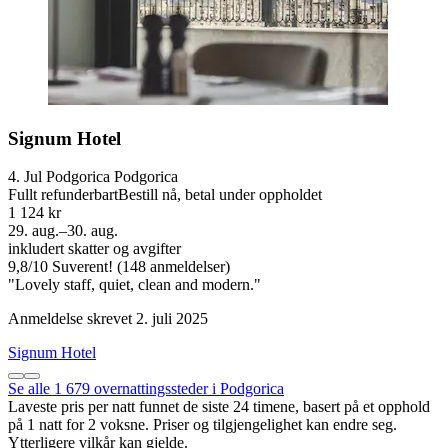
Signum Hotel
4. Jul Podgorica Podgorica
Fullt refunderbart
Bestill nå, betal under oppholdet
1 124 kr
29. aug.–30. aug.
inkludert skatter og avgifter
9,8
/
10
Suverent! (148 anmeldelser)
"Lovely staff, quiet, clean and modern."
Anmeldelse skrevet 2. juli 2025
Signum Hotel
Se alle 1 679 overnattingssteder i Podgorica
Laveste pris per natt funnet de siste 24 timene, basert på et opphold
på 1 natt for 2 voksne. Priser og tilgjengelighet kan endre seg.
Ytterligere vilkår kan gjelde.