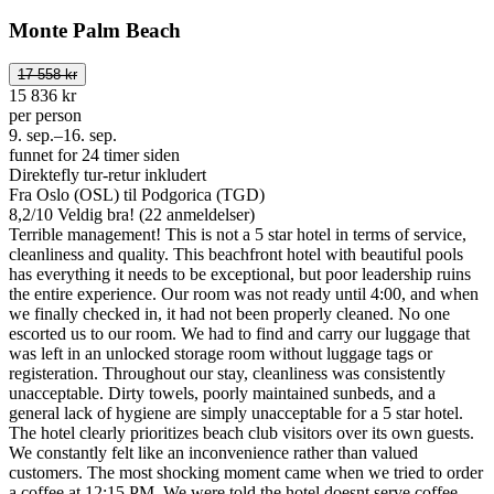
Monte Palm Beach
17 558 kr
15 836 kr
per person
9. sep.–16. sep.
funnet for 24 timer siden
Direktefly tur-retur inkludert
Fra Oslo (OSL) til Podgorica (TGD)
8,2
/
10
Veldig bra! (22 anmeldelser)
Terrible management! This is not a 5 star hotel in terms of service,
cleanliness and quality. This beachfront hotel with beautiful pools
has everything it needs to be exceptional, but poor leadership ruins
the entire experience. Our room was not ready until 4:00, and when
we finally checked in, it had not been properly cleaned. No one
escorted us to our room. We had to find and carry our luggage that
was left in an unlocked storage room without luggage tags or
registeration. Throughout our stay, cleanliness was consistently
unacceptable. Dirty towels, poorly maintained sunbeds, and a
general lack of hygiene are simply unacceptable for a 5 star hotel.
The hotel clearly prioritizes beach club visitors over its own guests.
We constantly felt like an inconvenience rather than valued
customers. The most shocking moment came when we tried to order
a coffee at 12:15 PM. We were told the hotel doesnt serve coffee