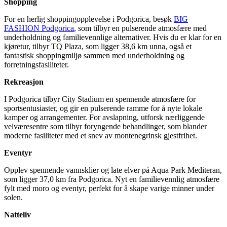
Shopping
For en herlig shoppingopplevelse i Podgorica, besøk
BIG
FASHION Podgorica
, som tilbyr en pulserende atmosfære med
underholdning og familievennlige alternativer. Hvis du er klar for en
kjøretur, tilbyr TQ Plaza, som ligger 38,6 km unna, også et
fantastisk shoppingmiljø sammen med underholdning og
forretningsfasiliteter.
Rekreasjon
I Podgorica tilbyr City Stadium en spennende atmosfære for
sportsentusiaster, og gir en pulserende ramme for å nyte lokale
kamper og arrangementer. For avslapning, utforsk nærliggende
velværesentre som tilbyr foryngende behandlinger, som blander
moderne fasiliteter med et snev av montenegrinsk gjestfrihet.
Eventyr
Opplev spennende vannsklier og late elver på Aqua Park Mediteran,
som ligger 37,0 km fra Podgorica. Nyt en familievennlig atmosfære
fylt med moro og eventyr, perfekt for å skape varige minner under
solen.
Natteliv