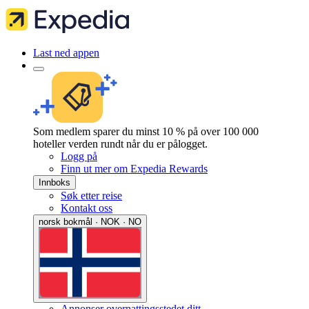
Last ned appen
Som medlem sparer du minst 10 % på over 100 000
hoteller verden rundt når du er pålogget.
Logg på
Finn ut mer om Expedia Rewards
Innboks
Søk etter reise
Kontakt oss
norsk bokmål · NOK · NO
Annonser overnattingsstedet ditt