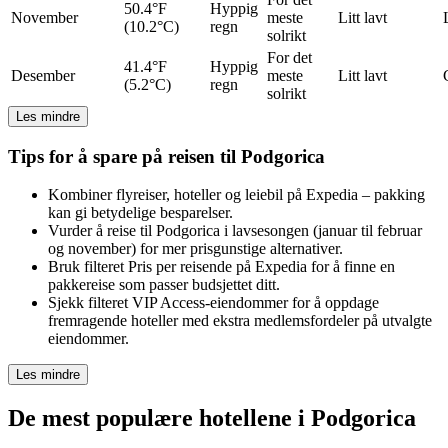
50.4°F
Hyppig
November
meste
Litt lavt
(10.2°C)
regn
solrikt
For det
41.4°F
Hyppig
Desember
meste
Litt lavt
(5.2°C)
regn
solrikt
Les mindre
Tips for å spare på reisen til Podgorica
Kombiner flyreiser, hoteller og leiebil på Expedia – pakking
kan gi betydelige besparelser.
Vurder å reise til Podgorica i lavsesongen (januar til februar
og november) for mer prisgunstige alternativer.
Bruk filteret Pris per reisende på Expedia for å finne en
pakkereise som passer budsjettet ditt.
Sjekk filteret VIP Access-eiendommer for å oppdage
fremragende hoteller med ekstra medlemsfordeler på utvalgte
eiendommer.
Les mindre
De mest populære hotellene i Podgorica