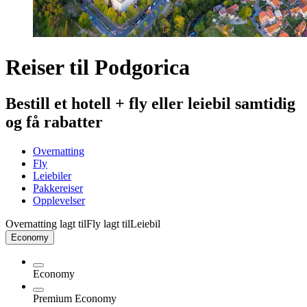
Reiser til Podgorica
Bestill et hotell + fly eller leiebil samtidig
og få rabatter
Overnatting
Fly
Leiebiler
Pakkereiser
Opplevelser
Overnatting lagt til
Fly lagt til
Leiebil
Economy
Economy
Premium Economy