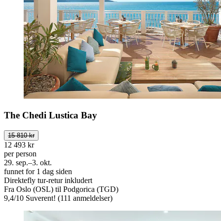
The Chedi Lustica Bay
15 810 kr
12 493 kr
per person
29. sep.–3. okt.
funnet for 1 dag siden
Direktefly tur-retur inkludert
Fra Oslo (OSL) til Podgorica (TGD)
9,4
/
10
Suverent! (111 anmeldelser)