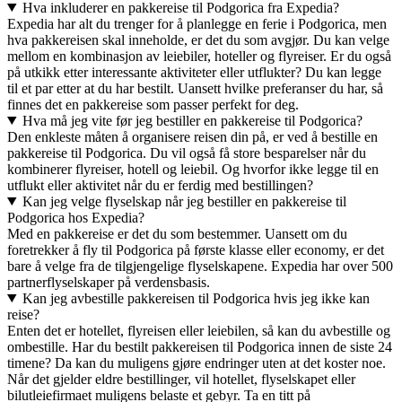
Hva inkluderer en pakkereise til Podgorica fra Expedia?
Expedia har alt du trenger for å planlegge en ferie i Podgorica, men
hva pakkereisen skal inneholde, er det du som avgjør. Du kan velge
mellom en kombinasjon av leiebiler, hoteller og flyreiser. Er du også
på utkikk etter interessante aktiviteter eller utflukter? Du kan legge
til et par etter at du har bestilt. Uansett hvilke preferanser du har, så
finnes det en pakkereise som passer perfekt for deg.
Hva må jeg vite før jeg bestiller en pakkereise til Podgorica?
Den enkleste måten å organisere reisen din på, er ved å bestille en
pakkereise til Podgorica. Du vil også få store besparelser når du
kombinerer flyreiser, hotell og leiebil. Og hvorfor ikke legge til en
utflukt eller aktivitet når du er ferdig med bestillingen?
Kan jeg velge flyselskap når jeg bestiller en pakkereise til
Podgorica hos Expedia?
Med en pakkereise er det du som bestemmer. Uansett om du
foretrekker å fly til Podgorica på første klasse eller economy, er det
bare å velge fra de tilgjengelige flyselskapene. Expedia har over 500
partnerflyselskaper på verdensbasis.
Kan jeg avbestille pakkereisen til Podgorica hvis jeg ikke kan
reise?
Enten det er hotellet, flyreisen eller leiebilen, så kan du avbestille og
ombestille. Har du bestilt pakkereisen til Podgorica innen de siste 24
timene? Da kan du muligens gjøre endringer uten at det koster noe.
Når det gjelder eldre bestillinger, vil hotellet, flyselskapet eller
bilutleiefirmaet muligens belaste et gebyr. Ta en titt på