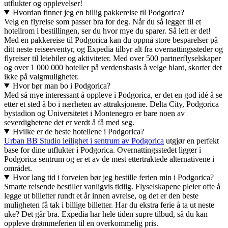
utflukter og opplevelser!
Hvordan finner jeg en billig pakkereise til Podgorica?
Velg en flyreise som passer bra for deg. Når du så legger til et
hotellrom i bestillingen, ser du hvor mye du sparer. Så lett er det!
Med en pakkereise til Podgorica kan du oppnå store besparelser på
ditt neste reiseeventyr, og Expedia tilbyr alt fra overnattingssteder og
flyreiser til leiebiler og aktiviteter. Med over 500 partnerflyselskaper
og over 1 000 000 hoteller på verdensbasis å velge blant, skorter det
ikke på valgmuligheter.
Hvor bør man bo i Podgorica?
Med så mye interessant å oppleve i Podgorica, er det en god idé å se
etter et sted å bo i nærheten av attraksjonene. Delta City, Podgorica
bystadion og Universitetet i Montenegro er bare noen av
severdighetene det er verdt å få med seg.
Hvilke er de beste hotellene i Podgorica?
Urban BB Studio leilighet i sentrum av Podgorica
utgjør en perfekt
base for dine utflukter i Podgorica. Overnattingsstedet ligger i
Podgorica sentrum og er et av de mest ettertraktede alternativene i
området.
Hvor lang tid i forveien bør jeg bestille ferien min i Podgorica?
Smarte reisende bestiller vanligvis tidlig. Flyselskapene pleier ofte å
legge ut billetter rundt et år innen avreise, og det er den beste
muligheten få tak i billige billetter. Har du ekstra ferie å ta ut neste
uke? Det går bra. Expedia har hele tiden supre tilbud, så du kan
oppleve drømmeferien til en overkommelig pris.