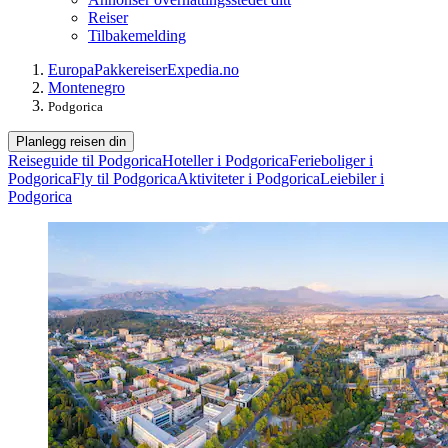
Reiser
Tilbakemelding
Europa
Pakkereiser
Expedia.no
Montenegro
Podgorica
Planlegg reisen din
Reiseguide til Podgorica
Hoteller i Podgorica
Ferieboliger i
Podgorica
Fly til Podgorica
Aktiviteter i Podgorica
Leiebiler i
Podgorica