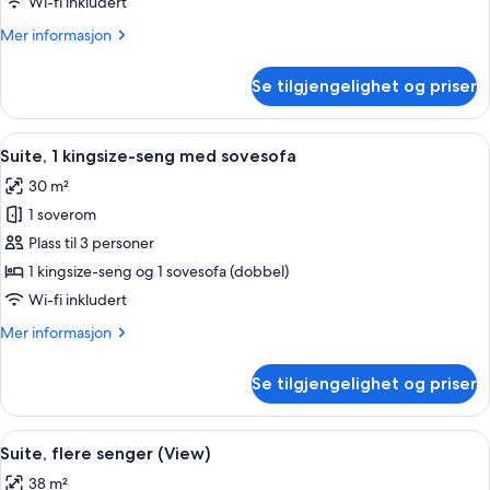
Wi-fi inkludert
Mer
Mer informasjon
informasjon
om
Se tilgjengelighet og priser
Suite,
flere
senger
Åpne
Suite, 1 kingsize-seng med sovesofa |
7
Suite, 1 kingsize-seng med sovesofa
alle
30 m²
bildene
1 soverom
av
Suite,
Plass til 3 personer
1
1 kingsize-seng og 1 sovesofa (dobbel)
kingsize-
Wi-fi inkludert
seng
Mer
Mer informasjon
med
informasjon
sovesofa
om
Se tilgjengelighet og priser
Suite,
1
kingsize-
Åpne
Sengetøy av topp kvalitet, skrivebord
4
seng
Suite, flere senger (View)
alle
med
38 m²
sovesofa