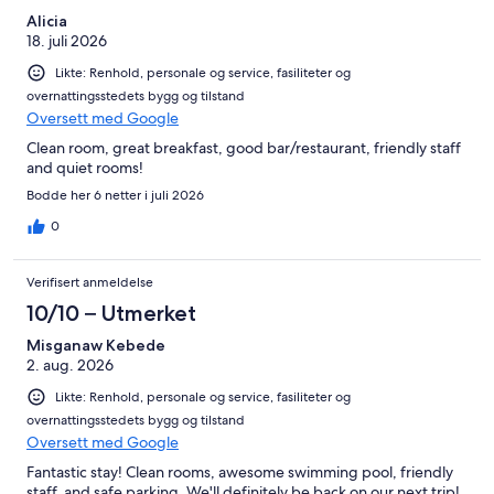
Alicia
18. juli 2026
Likte: Renhold, personale og service, fasiliteter og
overnattingsstedets bygg og tilstand
Oversett med Google
Clean room, great breakfast, good bar/restaurant, friendly staff
and quiet rooms!
Bodde her 6 netter i juli 2026
0
Verifisert anmeldelse
10/10 – Utmerket
Misganaw Kebede
2. aug. 2026
Likte: Renhold, personale og service, fasiliteter og
overnattingsstedets bygg og tilstand
Oversett med Google
Fantastic stay! Clean rooms, awesome swimming pool, friendly
staff, and safe parking. We'll definitely be back on our next trip!