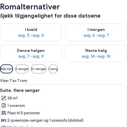
Romalternativer
Sjekk tilgjengelighet for disse datoene
Sjekk tilgjengelighet for i kveld, aug. 5 - aug. 6
Sjekk tilgjengelighet for i mor
I kveld
I morgen
aug. 5 - aug. 6
aug. 6 - aug. 7
Sjekk tilgjengelighet for denne helgen, aug. 7 - aug. 9
Sjekk tilgjengelighet for neste 
Denne helgen
Neste helg
aug. 7 - aug. 9
aug. 14 - aug. 16
Tilgjengelige
Alle rom
2 senger
3+ senger
1 seng
filtre
for
Viser 7 av 7 rom
rom
Åpne
Sengetøy av topp kvalitet, skrivebord
6
Suite, flere senger
alle
38 m²
bildene
1 soverom
av
Suite,
Plass til 5 personer
flere
2 queensize-senger og 1 sovesofa (dobbel)
senger