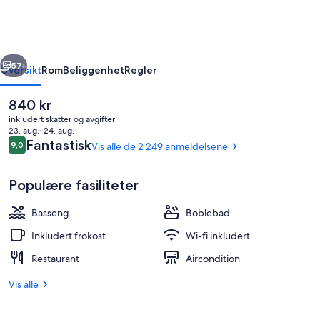
at
FLAMINGO
CROSSINGS®
rige
Neste
Town
57+
Oversikt
Rom
Beliggenhet
Regler
Center/Western
Den
840 kr
Entrance
nåværende
inkludert skatter og avgifter
prisen
23. aug.–24. aug.
er
Anmeldelser
Fantastisk
9,0
Vis alle de 2 249 anmeldelsene
9,0 av 10 –
840 kr
Populære fasiliteter
Basseng
Boblebad
Utendørsbasseng og et oppvarmet ba
Inkludert frokost
Wi-fi inkludert
Restaurant
Aircondition
Vis alle