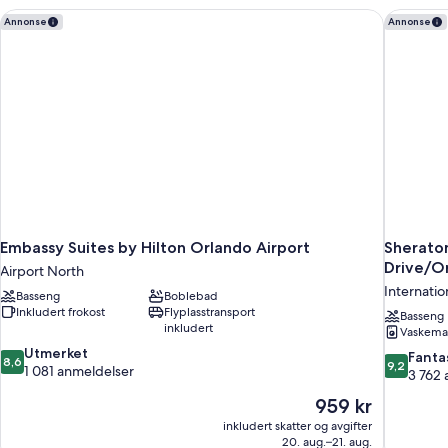
Roll-
Embassy Suites by Hilton Orlando Airport
Sheraton 
Annonse
Annonse
In
Shower)
Embassy Suites by Hilton Orlando Airport
Sheraton 
Drive/O
Airport North
Internation
Basseng
Boblebad
Inkludert frokost
Flyplasstransport
Basseng
inkludert
Vaskema
8.6
Utmerket
9.2
Fanta
8,6
9,2
av
1 081 anmeldelser
av
3 762 
10,
10,
Prisen
959 kr
Utmerket,
Fantastisk,
er
1 081
inkludert skatter og avgifter
3 762
959 kr
anmeldelser
20. aug.–21. aug.
anmeldels