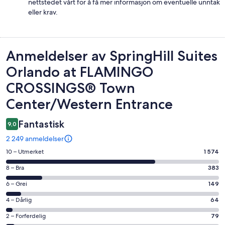
nettstedet vårt for å få mer informasjon om eventuelle unntak
eller krav.
Anmeldelser
Anmeldelser av SpringHill Suites
Orlando at FLAMINGO
CROSSINGS® Town
Center/Western Entrance
Fantastisk
9,0
2 249 anmeldelser
Rangering
10 – Utmerket
1 574
på
Rangering
8 – Bra
383
10
på
−
Rangering
6 – Grei
149
8
Utmerket.
på
−
Rangering
4 – Dårlig
64
1574
6
Bra.
på
av
−
Rangering
2 – Forferdelig
79
383
4