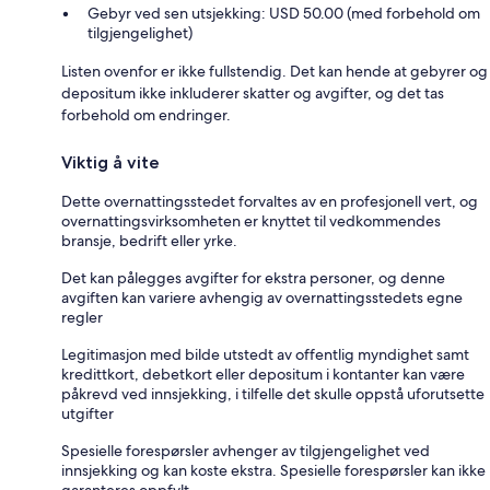
Gebyr ved sen utsjekking: USD 50.00 (med forbehold om
tilgjengelighet)
Listen ovenfor er ikke fullstendig. Det kan hende at gebyrer og
depositum ikke inkluderer skatter og avgifter, og det tas
forbehold om endringer.
Viktig å vite
Dette overnattingsstedet forvaltes av en profesjonell vert, og
overnattingsvirksomheten er knyttet til vedkommendes
bransje, bedrift eller yrke.
Det kan pålegges avgifter for ekstra personer, og denne
avgiften kan variere avhengig av overnattingsstedets egne
regler
Legitimasjon med bilde utstedt av offentlig myndighet samt
kredittkort, debetkort eller depositum i kontanter kan være
påkrevd ved innsjekking, i tilfelle det skulle oppstå uforutsette
utgifter
Spesielle forespørsler avhenger av tilgjengelighet ved
innsjekking og kan koste ekstra. Spesielle forespørsler kan ikke
garanteres oppfylt