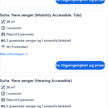
Suite,
(Hearing
1
Accessible)
kingsize-
Åpne
Sengetøy av topp kvalitet, skrivebord
5
seng
Suite, flere senger (Mobility Accessible, Tub)
alle
med
38 m²
sovesofa
bildene
(Hearing
1 soverom
av
Accessible)
Suite,
Plass til 5 personer
flere
2 queensize-senger og 1 sovesofa (dobbel)
senger
Wi-fi inkludert
(Mobility
Mer
Mer informasjon
Accessible,
informasjon
Tub)
om
Se tilgjengelighet og priser
Suite,
flere
senger
Åpne
Sengetøy av topp kvalitet, skrivebord
4
(Mobility
Suite, flere senger (Hearing Accessible)
alle
Accessible,
38 m²
Tub)
bildene
1 soverom
av
Suite,
Plass til 5 personer
flere
2 queensize-senger og 1 sovesofa (dobbel)