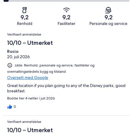
totalt
Grei.
på
av
−
2249
149
2
totalt
Dårlig.
anmeldelser.
av
−
2249
64
9,2
9,2
9,2
totalt
Forferdelig.
anmeldelser.
av
Renhold
Fasiliteter
Personale og service
2249
79
totalt
Anmeldelser
anmeldelser.
av
Verifisert anmeldelse
2249
totalt
anmeldelser.
10/10 – Utmerket
2249
anmeldelser.
Rocio
20. juli 2026
Likte: Renhold, personale og service, fasiliteter og
overnattingsstedets bygg og tilstand
Oversett med Google
Great location if you plan going to any of the Disney parks, good
breakfast.
Bodde her 4 netter i juli 2026
0
Verifisert anmeldelse
10/10 – Utmerket