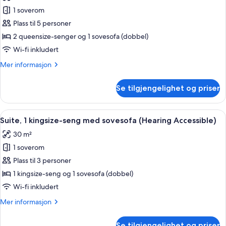
bildene
1 soverom
av
Suite,
Plass til 5 personer
flere
2 queensize-senger og 1 sovesofa (dobbel)
senger
Wi-fi inkludert
(View)
Mer
Mer informasjon
informasjon
om
Se tilgjengelighet og priser
Suite,
flere
senger
Åpne
Sengetøy av topp kvalitet, skrivebord
5
(View)
Suite, 1 kingsize-seng med sovesofa (Hearing Accessible)
alle
30 m²
bildene
1 soverom
av
Suite,
Plass til 3 personer
1
1 kingsize-seng og 1 sovesofa (dobbel)
kingsize-
Wi-fi inkludert
seng
Mer
Mer informasjon
med
informasjon
sovesofa
om
Se tilgjengelighet og priser