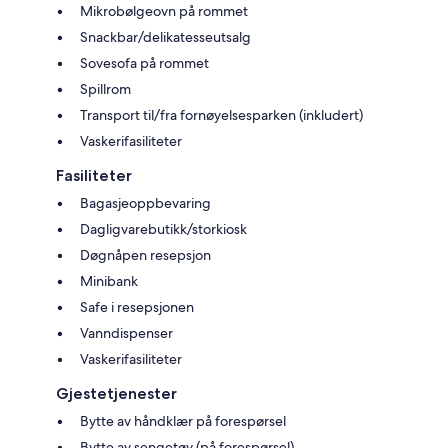
Mikrobølgeovn på rommet
Snackbar/delikatesseutsalg
Sovesofa på rommet
Spillrom
Transport til/fra fornøyelsesparken (inkludert)
Vaskerifasiliteter
Fasiliteter
Bagasjeoppbevaring
Dagligvarebutikk/storkiosk
Døgnåpen resepsjon
Minibank
Safe i resepsjonen
Vanndispenser
Vaskerifasiliteter
Gjestetjenester
Bytte av håndklær på forespørsel
Bytte av sengetøy (på forespørsel)