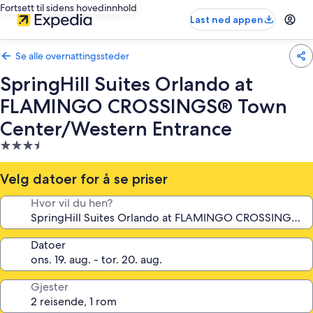
Fortsett til sidens hovedinnhold
Last ned appen
Se alle overnattingssteder
SpringHill Suites Orlando at
FLAMINGO CROSSINGS® Town
Center/Western Entrance
Overnattingssted
med
3.5
Velg datoer for å se priser
stjerner
Hvor vil du hen?
Datoer
Gjester