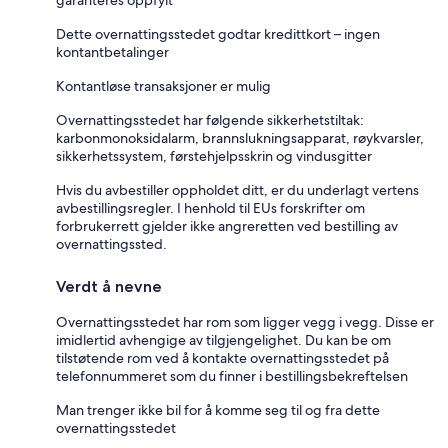
Dette overnattingsstedet godtar kredittkort – ingen
kontantbetalinger
Kontantløse transaksjoner er mulig
Overnattingsstedet har følgende sikkerhetstiltak:
karbonmonoksidalarm, brannslukningsapparat, røykvarsler,
sikkerhetssystem, førstehjelpsskrin og vindusgitter
Hvis du avbestiller oppholdet ditt, er du underlagt vertens
avbestillingsregler. I henhold til EUs forskrifter om
forbrukerrett gjelder ikke angreretten ved bestilling av
overnattingssted.
Verdt å nevne
Overnattingsstedet har rom som ligger vegg i vegg. Disse er
imidlertid avhengige av tilgjengelighet. Du kan be om
tilstøtende rom ved å kontakte overnattingsstedet på
telefonnummeret som du finner i bestillingsbekreftelsen
Man trenger ikke bil for å komme seg til og fra dette
overnattingsstedet