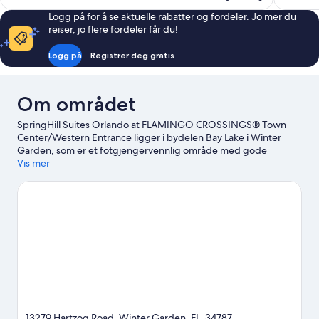
Logg på for å se aktuelle rabatter og fordeler. Jo mer du
reiser, jo flere fordeler får du!
Logg på
Registrer deg gratis
Om området
SpringHill Suites Orlando at FLAMINGO CROSSINGS® Town
Center/Western Entrance ligger i bydelen Bay Lake i Winter
Garden, som er et fotgjengervennlig område med gode
shoppingmuligheter. Flamingo Crossings Town Center og
Vis mer
Disney Springs™ er verdt et besøk hvis shopping står på planen,
men hvis du heller vil få med deg noen av områdets populære
attraksjoner, kan du ta turen til Disney's Animal Kingdom®
Theme Park og Disney's Hollywood Studios®. Du bør ikke gå
glipp av Magic Kingdom® Park og Epcot®.
Se vår reiseguide til
Winter Garden
13279 Hartzog Road, Winter Garden, FL, 34787