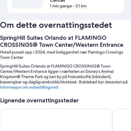
Center
1 min gange
- 0.1 km
Om dette overnattingsstedet
SpringHill Suites Orlando at FLAMINGO
CROSSINGS® Town Center/Western Entrance
Hotell pusset opp i 2024, med beliggenhet nær Flamingo Crossings
Town Center
SpringHill Suites Orlando at FLAMINGO CROSSINGS® Town
Center/Western Entrance ligger i nærheten av Disney's Animal
Kingdom® Theme Park og kan by på frokostbuffé (inkludert),
bassengbar og dagligvarebutikk/storkiosk. Boblebad byr dessuten på
både hvile og avslapning. Stedets restaurant, Flamingo's Bar & Grill,
Informasjon om avbestillingsrett
serverer amerikanske retter og byr på både lunsj og middag. I tillegg til
fasiliteter som terrasse og kaffebar/kafé får gjestene tilgang til wi-fi på
Lignende overnattingssteder
rommet (inkludert).
Home2 Suites by Hilton Orlando at Flamingo Crossings
Fairfiel
Dette er noen andre fordeler:
Utendørsbasseng
Limousin-/privatbiltjenester, selvbetjent parkering (mot betaling) og