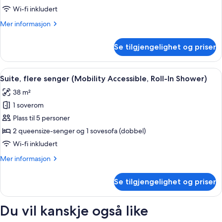
senger
Wi-fi inkludert
(Hearing
Mer
Mer informasjon
Accessible)
informasjon
om
Se tilgjengelighet og priser
Suite,
flere
senger
Åpne
Sengetøy av topp kvalitet, skrivebord
4
(Hearing
Suite, flere senger (Mobility Accessible, Roll-In Shower)
alle
Accessible)
38 m²
bildene
1 soverom
av
Suite,
Plass til 5 personer
flere
2 queensize-senger og 1 sovesofa (dobbel)
senger
Wi-fi inkludert
(Mobility
Mer
Mer informasjon
Accessible,
informasjon
Roll-
om
Se tilgjengelighet og priser
Suite,
In
flere
Shower)
senger
Du vil kanskje også like
(Mobility
Accessible,