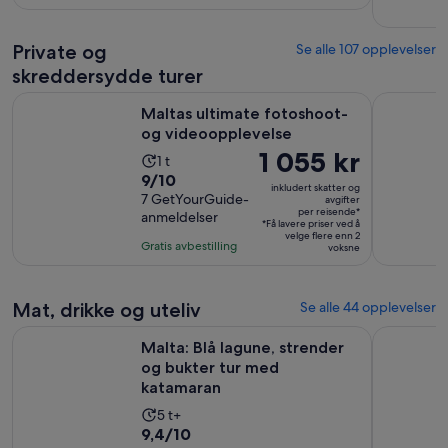
135
voksen
anmeldelser
Private og
Se alle 107 opplevelser
skreddersydde turer
Åpnes i en n
Maltas ultimate fotoshoot- og videoopplevelse
Privat sjåf
Maltas ultimate fotoshoot-
og videoopplevelse
Prisen
1 055 kr
Aktivitetens
1 t
er
9.0
9/10
varighet
inkludert skatter og
1 055 kr
av
7 GetYourGuide-
er
avgifter
per reisende*
anmeldelser
per
10
1
*Få lavere priser ved å
reisende*
velge flere enn 2
med
time
Gratis avbestilling
voksne
7
anmeldelser
Mat, drikke og uteliv
Se alle 44 opplevelser
Åpn
Malta: Blå lagune, strender og bukter tur med katamaran
Malta: Båt
Malta: Blå lagune, strender
og bukter tur med
katamaran
Aktivitetens
5 t+
9.4
9,4/10
varighet