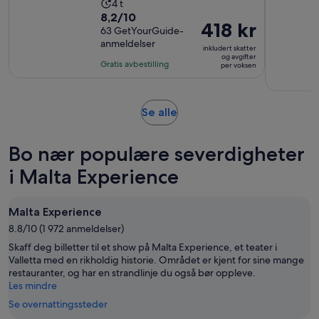
Aktivitetens
4 t
8.2
8,2/10
varighet
Prisen
418 kr
av
63 GetYourGuide-
er
er
anmeldelser
10
4
inkludert skatter
418 kr
og avgifter
med
timer
Gratis avbestilling
per voksen
per
63
voksen
anmeldelser
Åpnes
Se alle
i
en
Bo nær populære severdigheter
ny
fane
i Malta Experience
Malta Experience
8.8/10 (1 972 anmeldelser)
Skaff deg billetter til et show på Malta Experience, et teater i
Valletta med en rikholdig historie. Området er kjent for sine mange
restauranter, og har en strandlinje du også bør oppleve.
Les mindre
Se overnattingssteder