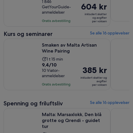
av
1 846
er
Prisen
604 kr
GetYourGuide-
10
5
er
anmeldelser
med
timer
inkludert skatter
604 kr
og avgifter
1846
Gratis avbestilling
per voksen
per
anmeldelser
voksen
Kurs og seminarer
Se alle 16 opplevelser
Åpnes i en ny fane
Smaken av Malta Artisan Wine Pairing
Maltesisk 
Smaken av Malta Artisan
Wine Pairing
Aktivitetens
1 t 15 min
9.4
9,4/10
varighet
Prisen
385 kr
av
10 Viator-
er
er
anmeldelser
10
1
inkludert skatter og
385 kr
avgifter
med
time
Gratis avbestilling
per voksen
per
10
og
voksen
anmeldelser
15
Spenning og friluftsliv
minutter
Se alle 16 opplevelser
Åpn
Malta: Marsaxlokk, Den blå grotte og Qrendi - guidet tur
Fra Malta:
Malta: Marsaxlokk, Den blå
grotte og Qrendi - guidet
tur