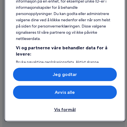
informasjon på en enhet, for eksempel unike ID-er i
informasjonskapsler for å behandle
Retningslinjer for innhold og rapportering av innhold
personopplysninger. Du kan godta eller administrere
valgene dine ved å klikke nedenfor eller når som helst
Hjelp
på siden for personvernerklæringen. Disse valgene
Kontakt oss
signaliseres til våre partnere og vil ikke påvirke
nettleserdata.
Avbestille eller endre bestillingen
Vi og partnerne våre behandler data for å
Refusjonsprosessen og tidsrammer for refusjon
levere:
Å bestille flyreise med et tilgodebeløp
Bruke nøyaktige geolokasjonsdata. Aktivt skanne
enhetsegenskaper for identifikasjon. Lagre og/eller få
Internasjonale reisedokumenter
tilgang til informasjon på en enhet. Personlig tilpasset
Jeg godtar
annonsering og innhold, annonsering- og
innholdsmåling, publikumsundersøkelser og
tjenesteutvikling.
Avvis alle
Liste over partnere (leverandører)
© 2026 Expedia, Inc., et Expedia Group-selskap. Med enerett. Expedia
og flylogoen er varemerker eller registrerte varemerker som tilhører
Expedia, Inc.
Vis formål