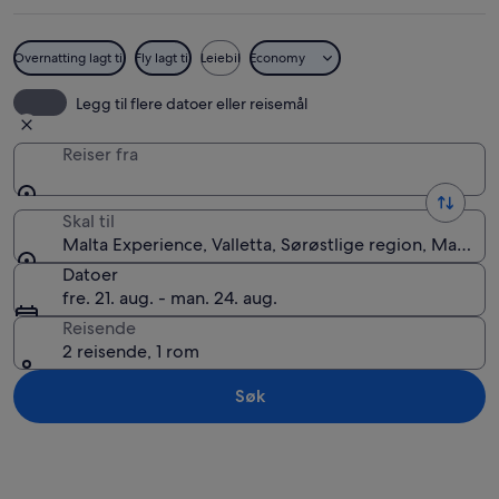
Overnatting lagt til
Fly lagt til
Leiebil
Economy
Malta Experience
Legg til flere datoer eller reisemål
Reiser fra
Skal til
Malta Experience, Valletta, Sørøstlige region, Malta
Datoer
fre. 21. aug. - man. 24. aug.
Reisende
2 reisende, 1 rom
Søk
Se på kartet