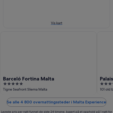
aug.
aug.
aug.
-
-
9.
9.
aug.
aug.
Vis kart
Barceló Fortina Malta
Palais Le
Barceló Fortina Malta
Palai
5
4.5
out
out
Tigne Seafront Sliema Malta
101 old 
of
of
5
5
Se alle 4 800 overnattingssteder i Malta Experience
Laveste pris per natt funnet de siste 24 timene, basert på et opphold på 1 natt for