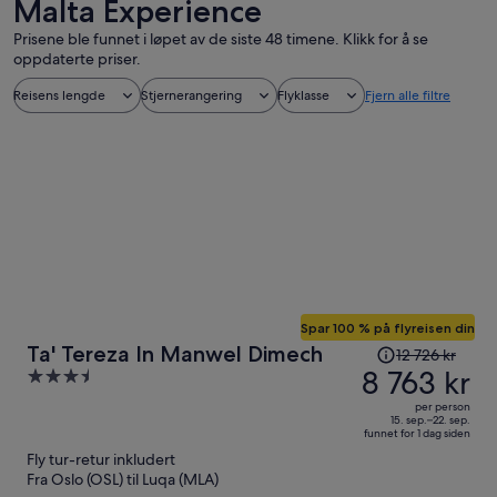
Malta Experience
Prisene ble funnet i løpet av de siste 48 timene. Klikk for å se
oppdaterte priser.
Reisens lengde
Stjernerangering
Flyklasse
Fjern alle filtre
Spar 100 % på flyreisen din
Prisen
Ta' Tereza In Manwel Dimech
12 726 kr
var
8 763 kr
3.5
12 726 kr,
out
per person
prisen
of
15. sep.–22. sep.
funnet for 1 dag siden
er
5
Fly tur-retur inkludert
nå
Fra Oslo (OSL) til Luqa (MLA)
8 763 kr