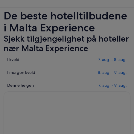
De beste hotelltilbudene
i Malta Experience
Sjekk tilgjengelighet på hoteller
nær Malta Experience
Sjekk
I kveld
7. aug. - 8. aug.
prisene
nær
Sjekk
I morgen kveld
8. aug. - 9. aug.
Malta
prisene
Experience
nær
Sjekk
Denne helgen
7. aug. - 9. aug.
for
Malta
prisene
i
Experience
nær
kveld,
for
Malta
7.
i
Experience
aug.
morgen
for
-
kveld,
helgen,
8.
8.
7.