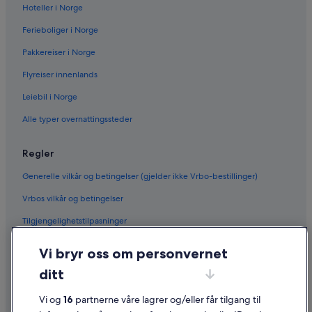
Hoteller i Norge
Ferieboliger i Norge
Pakkereiser i Norge
Flyreiser innenlands
Leiebil i Norge
Alle typer overnattingssteder
Regler
Generelle vilkår og betingelser (gjelder ikke Vrbo-bestillinger)
Vrbos vilkår og betingelser
Tilgjengelighetstilpasninger
Personvern
Vi bryr oss om personvernet
Informasjonskapsler
ditt
Generelle vilkår for bruk av nettstedet
Vi og
16
partnerne våre lagrer og/eller får tilgang til
Juridisk informasjon / kontakt oss