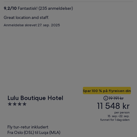
per
9,2
/
10
Fantastisk! (235 anmeldelser)
person
Great location and staff.
Anmeldelse skrevet 27. sep. 2025
Spar 100 % på flyreisen din
Prisen
Lulu Boutique Hotel
19 191 kr
var
11 548 kr
4
19 191 kr,
out
per person
prisen
of
15. sep.–22. sep.
funnet for 1 dag siden
er
5
Fly tur-retur inkludert
nå
Fra Oslo (OSL) til Luqa (MLA)
11 548 kr