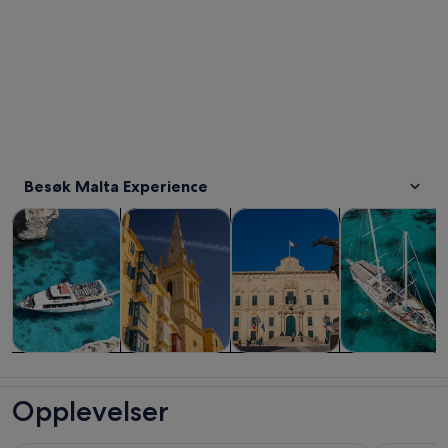
Besøk Malta Experience
Åpnes i en ny fane
Åpnes i en ny fane
Omvisninger og dagsturer
Historie og kultur
Private og skreddersydde tur
Cruise og bått
Omvisninger
Historie og
Private og
Cruise og
og dagsturer
kultur
skreddersydde
båtturer
Opplevelser
turer