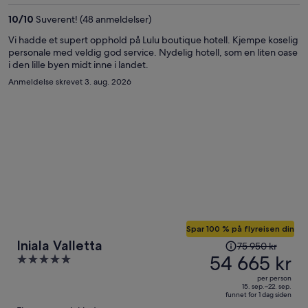
per
10
/
10
Suverent! (48 anmeldelser)
person
Vi hadde et supert opphold på Lulu boutique hotell. Kjempe koselig
personale med veldig god service. Nydelig hotell, som en liten oase
i den lille byen midt inne i landet.
Anmeldelse skrevet 3. aug. 2026
Spar 100 % på flyreisen din
Prisen
Iniala Valletta
75 950 kr
var
54 665 kr
5
75 950 kr,
out
per person
prisen
of
15. sep.–22. sep.
funnet for 1 dag siden
er
5