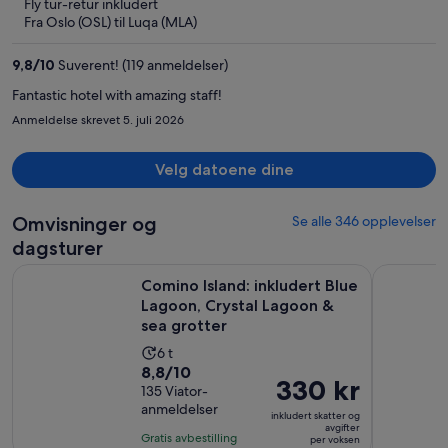
Fly tur-retur inkludert
nå
Fra Oslo (OSL) til Luqa (MLA)
54 665 kr
per
9,8
/
10
Suverent! (119 anmeldelser)
person
Fantastic hotel with amazing staff!
Anmeldelse skrevet 5. juli 2026
Velg datoene dine
Omvisninger og
Se alle 346 opplevelser
dagsturer
Comino Island: inkludert Blue Lagoon, Crystal Lagoon & sea 
Malta: Go
Comino Island: inkludert Blue
Lagoon, Crystal Lagoon &
sea grotter
Aktivitetens
6 t
8.8
8,8/10
varighet
Prisen
330 kr
av
135 Viator-
er
er
anmeldelser
10
6
inkludert skatter og
330 kr
avgifter
med
timer
Gratis avbestilling
per voksen
per