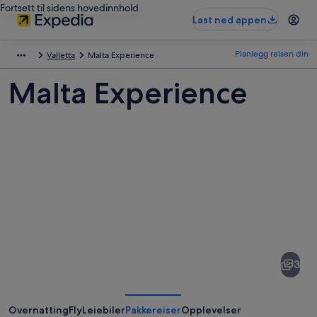
Fortsett til sidens hovedinnhold
Last ned appen
Planlegg reisen din
Valletta
Malta Experience
Malta Experience
Bilder
av
Malta
3
Experience
Overnatting
Fly
Leiebiler
Pakkereiser
Opplevelser