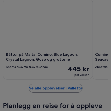
Båttur på Malta: Comino, Blue Lagoon, Crystal Lagoon, Goz
Comino: B
Båttur på Malta: Comino, Blue Lagoon,
Comino: 
Crystal Lagoon, Gozo og grottene
Seacave
445 kr
Anbefales av
96 %
av reisende
Anbefales 
per voksen
Se alle opplevelser i Valletta
Planlegg en reise for å oppleve