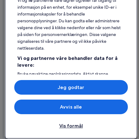
Vi og
16
partnerne våre lagrer og/eller får tilgang til
Juridisk informasjon / kontakt oss
informasjon på en enhet, for eksempel unike ID-er i
informasjonskapsler for å behandle
Retningslinjer for innhold og rapportering av innhold
personopplysninger. Du kan godta eller administrere
valgene dine ved å klikke nedenfor eller når som helst
Hjelp
på siden for personvernerklæringen. Disse valgene
Kontakt oss
signaliseres til våre partnere og vil ikke påvirke
nettleserdata.
Avbestille eller endre bestillingen
Vi og partnerne våre behandler data for å
Refusjonsprosessen og tidsrammer for refusjon
levere:
Å bestille flyreise med et tilgodebeløp
Bruke nøyaktige geolokasjonsdata. Aktivt skanne
enhetsegenskaper for identifikasjon. Lagre og/eller få
Internasjonale reisedokumenter
tilgang til informasjon på en enhet. Personlig tilpasset
Jeg godtar
annonsering og innhold, annonsering- og
innholdsmåling, publikumsundersøkelser og
tjenesteutvikling.
Avvis alle
Liste over partnere (leverandører)
© 2026 Expedia, Inc., et Expedia Group-selskap. Med enerett. Expedia
og flylogoen er varemerker eller registrerte varemerker som tilhører
Expedia, Inc.
Vis formål