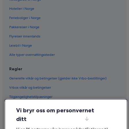
Hoteller i Norge
Ferieboliger i Norge
Pakkereiser i Norge
Flyreiser innenlands
Leiebil i Norge
Alle typer overnattingssteder
Regler
Generelle vilkår og betingelser (gjelder ikke Vrbo-bestillinger)
Vrbos vilkår og betingelser
Tilgjengelighetstilpasninger
Personvern
Vi bryr oss om personvernet
Informasjonskapsler
ditt
Generelle vilkår for bruk av nettstedet