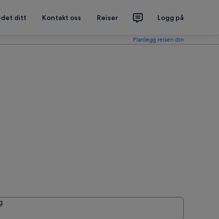
det ditt
Kontakt oss
Reiser
Logg på
Planlegg reisen din
g