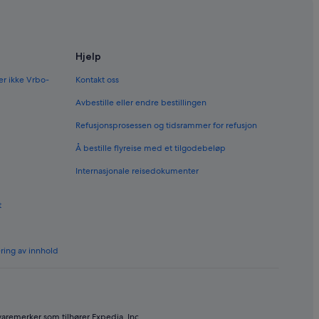
Hjelp
er ikke Vrbo-
Kontakt oss
Avbestille eller endre bestillingen
Refusjonsprosessen og tidsrammer for refusjon
Å bestille flyreise med et tilgodebeløp
Internasjonale reisedokumenter
t
ering av innhold
varemerker som tilhører Expedia, Inc.