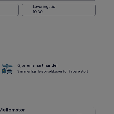
g
Leveringstid
Gjør en smart handel
Sammenlign leiebilselskaper for å spare stort
llomstor Toyota Corolla
Mellomstor