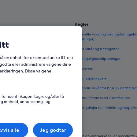
Regler
til Norge
Generelle vilkår og betingelser (gjeld
bestillinger)
itt
orge
Vrbos vilkår og betingelser
 i Norge
 på en enhet, for eksempel unike ID-er i
Tilgjengelighetstilpasninger
 i Norge
godta eller administrere valgene dine
Personvern
nerklæringen. Disse valgene
nenlands
Informasjonskapsler
rge
Generelle vilkår for bruk av nettstede
vernattingssteder
r identifikasjon. Lagre og/eller få
Juridisk informasjon / kontakt oss
 og innhold, annonsering- og
Retningslinjer for innhold og rapport
vvis alle
Jeg godtar
Group-selskap. Med enerett. Expedia og flylogoen er varemerker eller registrerte 