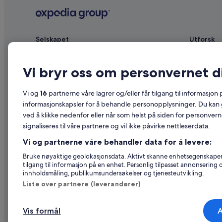
Selskapet
Utforsk
Om
Reiseguide 
Vi bryr oss om personvernet d
Ledige stillinger
Hoteller i N
Annonser overnattingsstedet ditt
Ferieboliger
Vi og
16
partnerne våre lagrer og/eller får tilgang til informasjon
Partnerskap
Pakkereiser
informasjonskapsler for å behandle personopplysninger. Du kan 
ved å klikke nedenfor eller når som helst på siden for personver
Advertising
Flyreiser in
signaliseres til våre partnere og vil ikke påvirke nettleserdata.
Affiliate Marketing
Leiebil i No
Vi og partnerne våre behandler data for å levere:
Nyhetsrom
Alle typer o
Bruke nøyaktige geolokasjonsdata. Aktivt skanne enhetsegenskaper fo
tilgang til informasjon på en enhet. Personlig tilpasset annonsering
innholdsmåling, publikumsundersøkelser og tjenesteutvikling.
Liste over partnere (leverandører)
Vis formål
A
© 2026 Expedia, Inc., et Expedia 