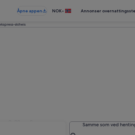
•
Åpne appen
NOK
Annonser overnattingsste
ekspress-skiheis
-skiheis
Samme som ved hentin