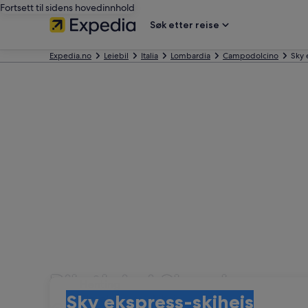
Fortsett til sidens hovedinnhold
Søk etter reise
Expedia.no
Leiebil
Italia
Lombardia
Campodolcino
Sky 
Bilutleie i Sky ekspress
Henting
Henting
Sky ekspress-skiheis