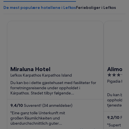
De mest populære hotellene i Lefkos
Ferieboliger i Lefkos
Miraluna Hotel
Alimounda 
Miraluna Hotel
Alimou
5
Lefkos Karpathos Karpathos Island
out
Pigadia Kar
Du kan bo i dette gjestehuset med fasiliteter for
Karpathos I
of
forretningsreisende under oppholdet i
Kárpathos. Stedet tilbyr følgende
5
Du kan bo på
tjenester/fasiliteter: wi-fi (inkludert), ...
oppholdet i
tjenester/fas
9,4
/
10
Suverent! (34 anmeldelser)
med full serv
"Eine ganz tolle Unterkunft mit
9,2
/
10
Fanta
großen Räumlichkeiten und
überdurchschnittlich guter
"Supert hot
Ausstattung. Sehr freundlicher