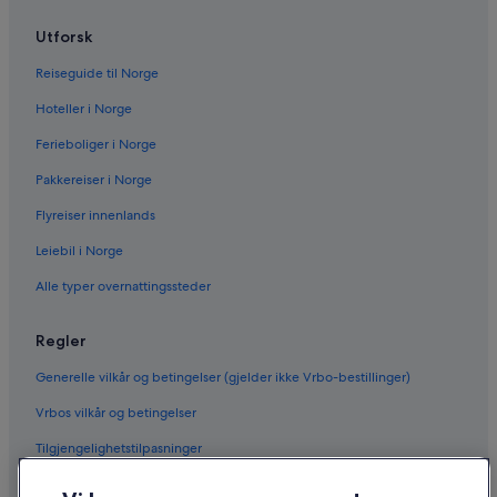
Utforsk
Reiseguide til Norge
Hoteller i Norge
Ferieboliger i Norge
Pakkereiser i Norge
Flyreiser innenlands
Leiebil i Norge
Alle typer overnattingssteder
Regler
Generelle vilkår og betingelser (gjelder ikke Vrbo-bestillinger)
Vrbos vilkår og betingelser
Tilgjengelighetstilpasninger
Personvern