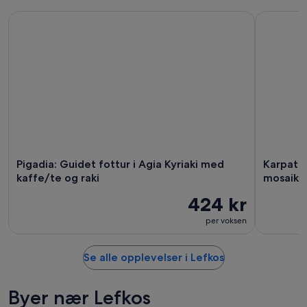
aug.
morgen
for
Pigadia: Guidet fottur i Agia Kyriaki med kaffe/te og raki
Karpathos:
-
kveld,
neste
9.
9.
helg,
aug.
aug.
14.
-
aug.
10.
-
aug.
16.
aug.
Pigadia: Guidet fottur i Agia Kyriaki med
Karpatho
kaffe/te og raki
mosaikk
424 kr
per voksen
Se alle opplevelser i Lefkos
Byer nær Lefkos