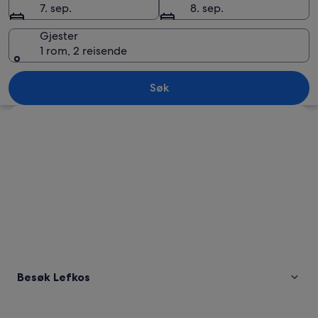
7. sep.
8. sep.
Gjester
1 rom, 2 reisende
Lefkos
Søk
Se på kartet
Besøk Lefkos