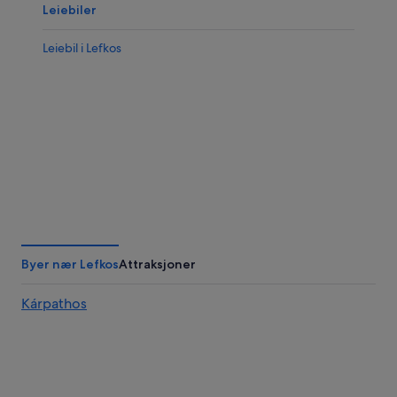
Leiebiler
Leiebil i Lefkos
Byer nær Lefkos
Attraksjoner
Kárpathos