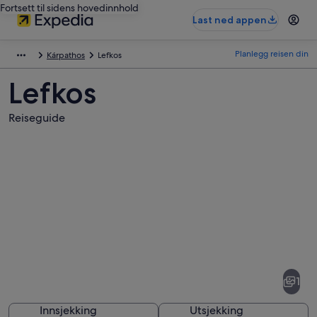
Fortsett til sidens hovedinnhold
Last ned appen
Planlegg reisen din
Kárpathos
Lefkos
Lefkos
Reiseguide
Bilder
av
Lefkos
1
Innsjekking
Utsjekking