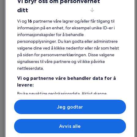
Vi bryr oss om personvernet
Informasjonskapsler
ditt
Generelle vilkår for bruk av nettstedet
Vi og
16
partnerne våre lagrer og/eller får tilgang til
Juridisk informasjon / kontakt oss
informasjon på en enhet, for eksempel unike ID-er i
informasjonskapsler for å behandle
Retningslinjer for innhold og rapportering av innhold
personopplysninger. Du kan godta eller administrere
valgene dine ved å klikke nedenfor eller når som helst
Hjelp
på siden for personvernerklæringen. Disse valgene
Kontakt oss
signaliseres til våre partnere og vil ikke påvirke
nettleserdata.
Avbestille eller endre bestillingen
Vi og partnerne våre behandler data for å
Refusjonsprosessen og tidsrammer for refusjon
levere:
Å bestille flyreise med et tilgodebeløp
Bruke nøyaktige geolokasjonsdata. Aktivt skanne
enhetsegenskaper for identifikasjon. Lagre og/eller få
Internasjonale reisedokumenter
tilgang til informasjon på en enhet. Personlig tilpasset
Jeg godtar
annonsering og innhold, annonsering- og
innholdsmåling, publikumsundersøkelser og
tjenesteutvikling.
Avvis alle
Liste over partnere (leverandører)
© 2026 Expedia, Inc., et Expedia Group-selskap. Med enerett. Expedia
og flylogoen er varemerker eller registrerte varemerker som tilhører