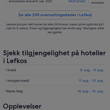
Hent priser
Anmeldelse skrevet 8. sep. 2021
Anmeldelse sk
Empfang. Strände und Tavernen
bzw. Restaurants sind gut erreichbar.
Einfach perfekt!"
Se alle 295 overnattingssteder i Lefkos
Laveste pris per natt funnet de siste 24 timene, basert på et opphold på 1
natt for 2 voksne. Priser og tilgjengelighet kan endre seg. Ytterligere vilkår
kan gjelde.
Sjekk tilgjengelighet på hoteller
i Lefkos
Sjekk
I kveld
8. aug. - 9. aug.
prisene
i
Sjekk
I morgen kveld
9. aug. - 10. aug.
Lefkos
prisene
for
i
Sjekk
Neste helg
14. aug. - 16. aug.
i
Lefkos
prisene
kveld,
for
i
Opplevelser
8.
i
Lefkos