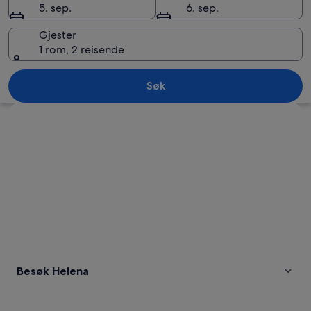
5. sep.
6. sep.
Gjester
1 rom, 2 reisende
Helena
Søk
Se på kartet
Besøk Helena