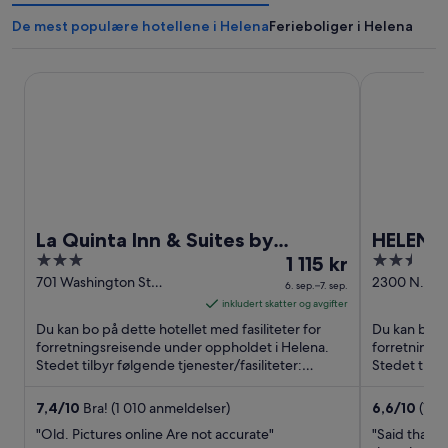
De mest populære hotellene i Helena
Ferieboliger i Helena
La Quinta Inn & Suites by Wyndham Helena
HELENA INN
La Quinta Inn & Suites by
HELENA
3
Prisen
2.5
Wyndham Helena
1 115 kr
out
er
out
701 Washington St
2300 N. Oa
6. sep.–7. sep.
Helena MT
MT
of
1 115 kr
of
inkludert skatter og avgifter
5
per
5
Du kan bo på dette hotellet med fasiliteter for
Du kan bo på
natt
forretningsreisende under oppholdet i Helena.
forretnings
Stedet tilbyr følgende tjenester/fasiliteter:
fra
Stedet tilbyr
frokost (inkludert), ...
(inkludert), .
6.
sep.
7,4
/
10
Bra! (1 010 anmeldelser)
6,6
/
10
(1 0
til
"Old. Pictures online Are not accurate"
"Said that t