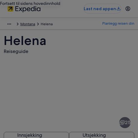
Fortsett til sidens hovedinnhold
Last ned appen
Planlegg reisen din
Montana
Helena
Helena
Reiseguide
Bilder
av
Helena
25
Innsjekking
Utsjekking