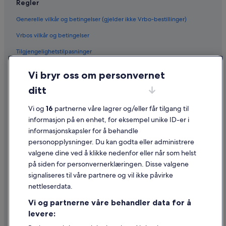
Regler
Generelle vilkår og betingelser (gjelder ikke Vrbo-bestillinger)
Vrbos vilkår og betingelser
Tilgjengelighetstilpasninger
Personvern
Vi bryr oss om personvernet
Informasjonskapsler
ditt
Generelle vilkår for bruk av nettstedet
Vi og
16
partnerne våre lagrer og/eller får tilgang til
Juridisk informasjon / kontakt oss
informasjon på en enhet, for eksempel unike ID-er i
informasjonskapsler for å behandle
Retningslinjer for innhold og rapportering av innhold
personopplysninger. Du kan godta eller administrere
valgene dine ved å klikke nedenfor eller når som helst
Hjelp
på siden for personvernerklæringen. Disse valgene
Kontakt oss
signaliseres til våre partnere og vil ikke påvirke
nettleserdata.
Avbestille eller endre bestillingen
Vi og partnerne våre behandler data for å
Refusjonsprosessen og tidsrammer for refusjon
levere:
Å bestille flyreise med et tilgodebeløp