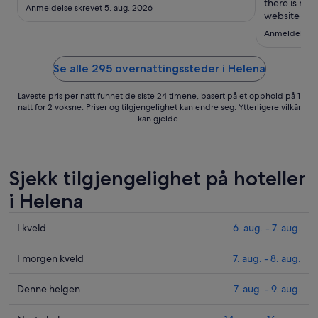
7.
there is no b
Anmeldelse skrevet 5. aug. 2026
sep.
website for 
breakfast. 
Anmeldelse sk
was broken.
they had to 
ripped up.. .
Se alle 295 overnattingssteder i Helena
Laveste pris per natt funnet de siste 24 timene, basert på et opphold på 1
natt for 2 voksne. Priser og tilgjengelighet kan endre seg. Ytterligere vilkår
kan gjelde.
Sjekk tilgjengelighet på hoteller
i Helena
Sjekk
I kveld
6. aug. - 7. aug.
prisene
i
Sjekk
I morgen kveld
7. aug. - 8. aug.
Helena
prisene
for
i
Sjekk
Denne helgen
7. aug. - 9. aug.
i
Helena
prisene
kveld,