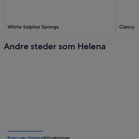
White Sulphur Springs
Clancy
Andre steder som Helena
Centralia - Chehalis
Ukiah
Centralia - Chehalis
Ukiah
Byer nær Helena
Attraksjoner