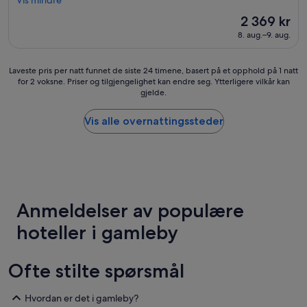
Vis mindre
i
s
n
Prisen
2 369 kr
w
e
er
8. aug.–9. aug.
e
c
2 369 kr
r
e
e
s
Laveste
Laveste pris per natt funnet de siste 24 timene, basert på et opphold på 1 natt
c
i
for 2 voksne. Priser og tilgjengelighet kan endre seg. Ytterligere vilkår kan
pris
l
t
gjelde.
per
e
a
natt
a
s
funnet
Vis alle overnattingssteder
n
a
de
a
l
siste
n
g
24
d
o
timene,
c
»
basert
o
på
m
Anmeldelser av populære
et
f
opphold
o
hoteller i gamleby
på
r
1
t
natt
a
Ofte stilte spørsmål
for
b
2
l
voksne.
e
Hvordan er det i gamleby?
Priser