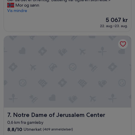
anmeldelser)
b
Mor og sønn
e
Vis mindre
l
Prisen
5 067 kr
i
er
22. aug.–23. aug.
g
5 067 kr
g
e
Notre Dame of Jerusalem Center
n
h
e
t
m
e
d
g
å
d
i
s
t
a
Notre Dame of Jerusalem Center
7. Notre Dame of Jerusalem Center
n
0,6 km fra gamleby
s
8.8
8,8/10
Utmerket
(469 anmeldelser)
e
av