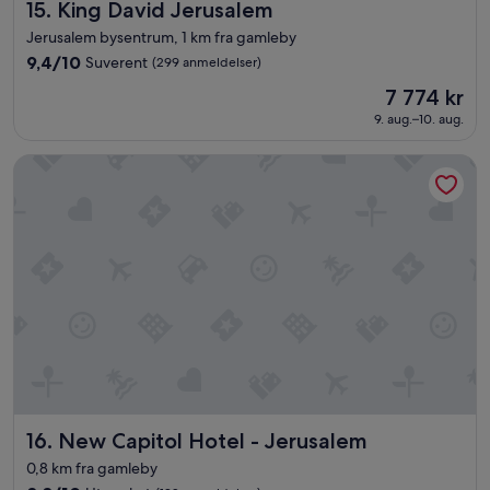
King David Jerusalem
k
15. King David Jerusalem
v
c
r
l
e
Jerusalem bysentrum, 1 km fra gamleby
e
a
t
9.4
9,4/10
Suverent
(299 anmeldelser)
s
v
o
av
t
k
Prisen
u
7 774 kr
10,
a
v
er
c
Suverent,
9. aug.–10. aug.
u
a
7 774 kr
h
(299
r
l
e
anmeldelser)
New Capitol Hotel - Jerusalem
a
i
s
n
t
.
t
e
»
m
t
e
.
d
»
T
a
y
b
e
h
ø
l
New Capitol Hotel - Jerusalem
16. New Capitol Hotel - Jerusalem
😍
»
0,8 km fra gamleby