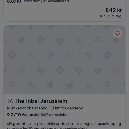
8.8
8,8/10
Utmerket
(132 anmeldelser)
av
Prisen
842 kr
10,
er
Utmerket,
8. aug.–9. aug.
842 kr
(132
anmeldelser)
The Inbal Jerusalem
The Inbal Jerusalem
17. The Inbal Jerusalem
Mishkenot Sha'ananim, 1,3 km fra gamleby
9.2
9,2/10
Fantastisk
(807 anmeldelser)
av
«
«El gerente se la pasa platicando con sus amigos, housekeeping
10,
E
te toca a las 10 pm gritando si necesitas algo»