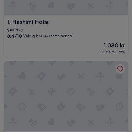
Hashimi Hotel
1. Hashimi Hotel
gamleby
8.4
8,4/10
Veldig bra
(421 anmeldelser)
av
Prisen
1 080 kr
10,
er
Veldig
10. aug.–11. aug.
1 080 kr
bra,
(421
Saladin Boutique Hotel
anmeldelser)