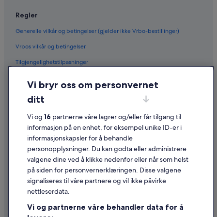
s
t
Regler
s
w
Generelle vilkår og betingelser (gjelder ikke Vrbo-bestillinger)
e
r
Vrbos vilkår og betingelser
e
Tilgjengelighetstilpasninger
d
e
Personvern
l
Vi bryr oss om personvernet
i
Informasjonskapsler
ditt
c
i
Generelle vilkår for bruk av nettstedet
o
Vi og
16
partnerne våre lagrer og/eller får tilgang til
Juridisk informasjon / kontakt oss
u
informasjon på en enhet, for eksempel unike ID-er i
s
informasjonskapsler for å behandle
Retningslinjer for innhold og rapportering av innhold
!
personopplysninger. Du kan godta eller administrere
»
valgene dine ved å klikke nedenfor eller når som helst
Hjelp
på siden for personvernerklæringen. Disse valgene
Kontakt oss
signaliseres til våre partnere og vil ikke påvirke
nettleserdata.
Avbestille eller endre bestillingen
Vi og partnerne våre behandler data for å
Refusjonsprosessen og tidsrammer for refusjon