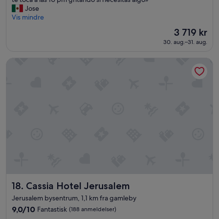
Fantastisk,
l
Jose
(807
g
Vis mindre
anmeldelser)
e
Prisen
3 719 kr
r
er
30. aug.–31. aug.
e
3 719 kr
n
t
Cassia Hotel Jerusalem
e
s
e
l
a
p
a
s
a
p
l
a
t
i
Cassia Hotel Jerusalem
18. Cassia Hotel Jerusalem
c
Jerusalem bysentrum, 1,1 km fra gamleby
a
9.0
9,0/10
Fantastisk
(188 anmeldelser)
n
av
d