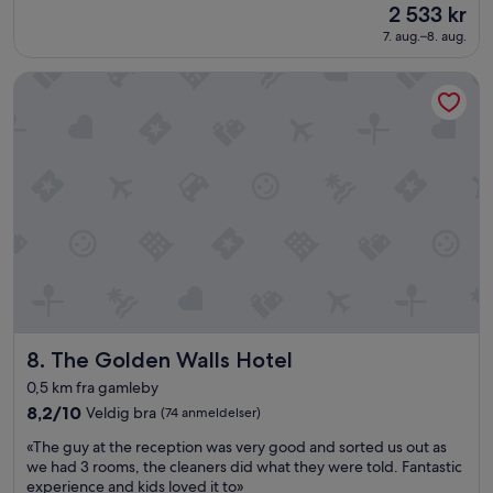
t
Prisen
2 533 kr
10,
i
er
Utmerket,
7. aug.–8. aug.
l
2 533 kr
(469
g
anmeldelser)
a
The Golden Walls Hotel
m
l
e
b
y
e
n
.
F
r
o
k
o
The Golden Walls Hotel
s
8. The Golden Walls Hotel
t
0,5 km fra gamleby
e
8.2
8,2/10
Veldig bra
(74 anmeldelser)
n
av
v
«
«The guy at the reception was very good and sorted us out as
10,
a
T
we had 3 rooms, the cleaners did what they were told. Fantastic
Veldig
r
h
experience and kids loved it to»
bra,