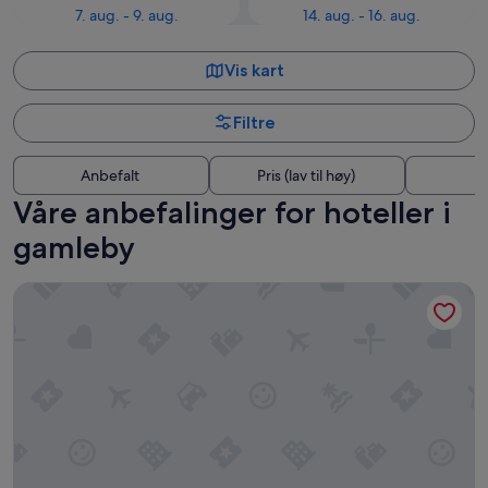
7. aug. - 9. aug.
14. aug. - 16. aug.
Vis kart
Filtre
Anbefalt
Pris (lav til høy)
A
Våre anbefalinger for hoteller i
gamleby
Hashimi Hotel