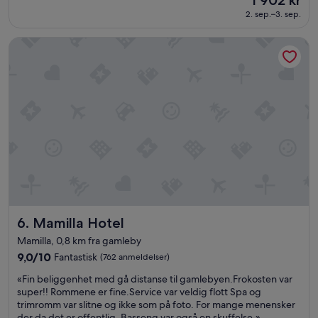
10,
er
y
Veldig
2. sep.–3. sep.
1 902 kr
.
bra,
»
(676
Mamilla Hotel
anmeldelser)
Mamilla Hotel
6. Mamilla Hotel
Mamilla, 0,8 km fra gamleby
9.0
9,0/10
Fantastisk
(762 anmeldelser)
av
«
«Fin beliggenhet med gå distanse til gamlebyen.Frokosten var
10,
F
super!! Rommene er fine.Service var veldig flott Spa og
Fantastisk,
i
trimromm var slitne og ikke som på foto. For mange menensker
(762
n
der da det er offentlig. Basseng var også en skuffelse.»