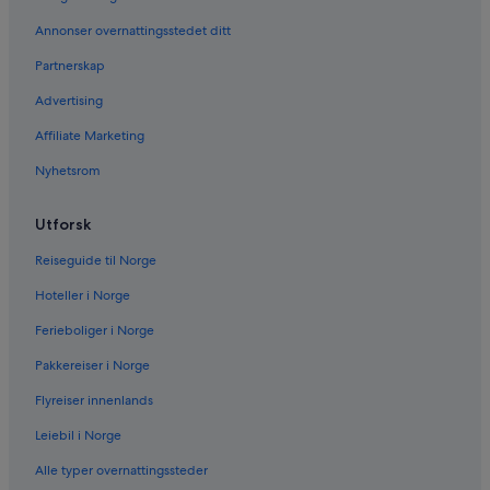
.
P
Annonser overnattingsstedet ditt
a
r
Partnerskap
k
Advertising
i
n
Affiliate Marketing
g
i
Nyhetsrom
s
l
i
Utforsk
m
i
Reiseguide til Norge
t
Hoteller i Norge
e
d
Ferieboliger i Norge
.
B
Pakkereiser i Norge
r
e
Flyreiser innenlands
a
Leiebil i Norge
k
f
Alle typer overnattingssteder
a