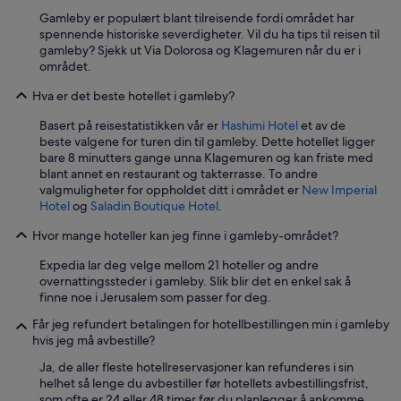
.
og
S
Gamleby er populært blant tilreisende fordi området har
tilgjengelighet
t
spennende historiske severdigheter. Vil du ha tips til reisen til
kan
a
gamleby? Sjekk ut Via Dolorosa og Klagemuren når du er i
endre
f
området.
seg.
f
Ytterligere
Hva er det beste hotellet i gamleby?
w
vilkår
a
Basert på reisestatistikken vår er
Hashimi Hotel
et av de
kan
s
beste valgene for turen din til gamleby. Dette hotellet ligger
gjelde.
g
bare 8 minutters gange unna Klagemuren og kan friste med
r
blant annet en restaurant og takterrasse. To andre
e
valgmuligheter for oppholdet ditt i området er
New Imperial
a
Hotel
og
Saladin Boutique Hotel
.
t
.
Hvor mange hoteller kan jeg finne i gamleby-området?
I
t
Expedia lar deg velge mellom 21 hoteller og andre
’
overnattingssteder i gamleby. Slik blir det en enkel sak å
s
finne noe i Jerusalem som passer for deg.
i
n
Får jeg refundert betalingen for hotellbestillingen min i gamleby
a
hvis jeg må avbestille?
r
Ja, de aller fleste hotellreservasjoner kan refunderes i sin
e
helhet så lenge du avbestiller før hotellets avbestillingsfrist,
a
som ofte er 24 eller 48 timer før du planlegger å ankomme.