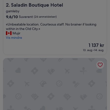
Saladin Boutique Hotel
2. Saladin Boutique Hotel
gamleby
9.6
9,6/10
Suverent
(26 anmeldelser)
av
«
«Unbeatable location. Courteous staff. No brainer if looking
10,
U
within in the Old City.»
Suverent,
n
Mujir
(26
b
Vis mindre
anmeldelser)
e
Prisen
1 137 kr
a
er
13. aug.–14. aug.
t
1 137 kr
a
b
The Sephardic House
l
e
l
o
c
a
t
i
o
n
.