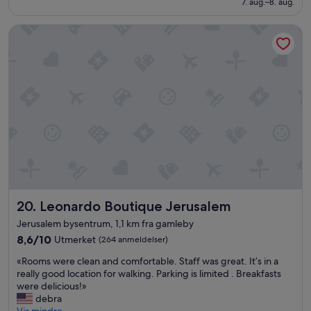
n
Fantastisk,
7. aug.–8. aug.
1 706 kr
g
(125
t
anmeldelser)
Leonardo Boutique Jerusalem
e
t
o
c
a
a
l
a
s
1
0
p
m
g
Leonardo Boutique Jerusalem
20. Leonardo Boutique Jerusalem
r
Jerusalem bysentrum, 1,1 km fra gamleby
i
8.6
t
8,6/10
Utmerket
(264 anmeldelser)
av
a
«
«Rooms were clean and comfortable. Staff was great. It’s in a
10,
n
R
really good location for walking. Parking is limited . Breakfasts
Utmerket,
d
o
were delicious!»
(264
o
o
debra
anmeldelser)
s
m