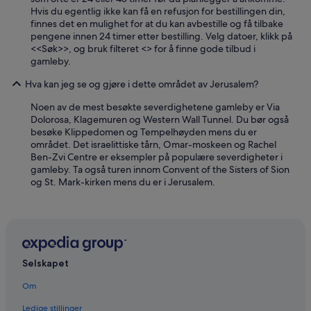
l
Hvis du egentlig ikke kan få en refusjon for bestillingen din,
l
finnes det en mulighet for at du kan avbestille og få tilbake
y
pengene innen 24 timer etter bestilling. Velg datoer, klikk på
g
<<Søk>>, og bruk filteret <
> for å finne gode tilbud i
o
gamleby.
o
d
Hva kan jeg se og gjøre i dette området av Jerusalem?
l
o
Noen av de mest besøkte severdighetene gamleby er Via
c
Dolorosa, Klagemuren og Western Wall Tunnel. Du bør også
a
besøke Klippedomen og Tempelhøyden mens du er
t
området. Det israelittiske tårn, Omar-moskeen og Rachel
i
Ben-Zvi Centre er eksempler på populære severdigheter i
o
gamleby. Ta også turen innom Convent of the Sisters of Sion
n
og St. Mark-kirken mens du er i Jerusalem.
f
o
r
w
a
l
Selskapet
k
i
Om
n
g
Ledige stillinger