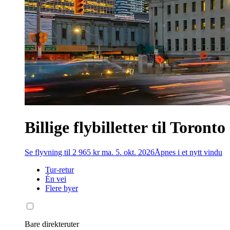
Billige flybilletter til Toronto
Se flyvning til 2 965 kr ma. 5. okt. 2026
Åpnes i et nytt vindu
Tur-retur
Én vei
Flere byer
Bare direkteruter