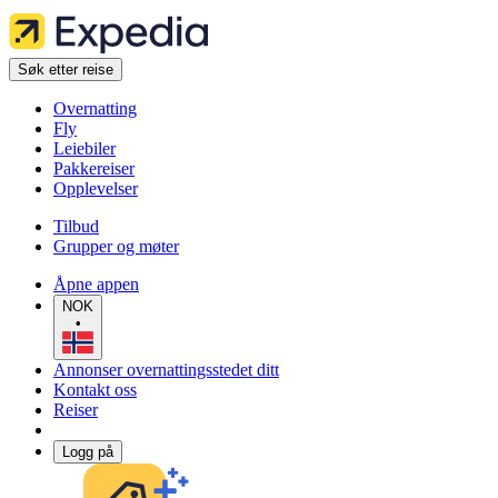
Søk etter reise
Overnatting
Fly
Leiebiler
Pakkereiser
Opplevelser
Tilbud
Grupper og møter
Åpne appen
NOK
•
Annonser overnattingsstedet ditt
Kontakt oss
Reiser
Logg på