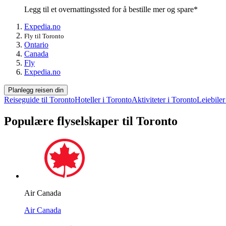
Legg til et overnattingssted for å bestille mer og spare*
Expedia.no
Fly til Toronto
Ontario
Canada
Fly
Expedia.no
Planlegg reisen din
Reiseguide til Toronto
Hoteller i Toronto
Aktiviteter i Toronto
Leiebiler
Populære flyselskaper til Toronto
Air Canada
Air Canada