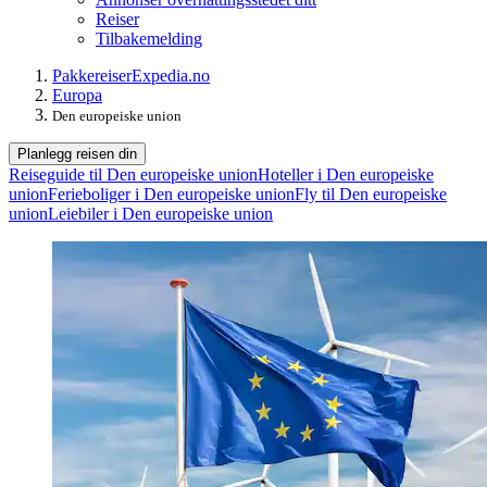
Reiser
Tilbakemelding
Pakkereiser
Expedia.no
Europa
Den europeiske union
Planlegg reisen din
Reiseguide til Den europeiske union
Hoteller i Den europeiske
union
Ferieboliger i Den europeiske union
Fly til Den europeiske
union
Leiebiler i Den europeiske union