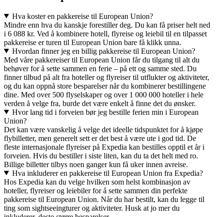
Hva koster en pakkereise til European Union?
Mindre enn hva du kanskje forestiller deg. Du kan få priser helt ned
i 6 088 kr. Ved å kombinere hotell, flyreise og leiebil til en tilpasset
pakkereise er turen til European Union bare få klikk unna.
Hvordan finner jeg en billig pakkereise til European Union?
Med våre pakkereiser til European Union får du tilgang til alt du
behøver for å sette sammen en ferie – på ett og samme sted. Du
finner tilbud på alt fra hoteller og flyreiser til utflukter og aktiviteter,
og du kan oppnå store besparelser når du kombinerer bestillingene
dine. Med over 500 flyselskaper og over 1 000 000 hoteller i hele
verden å velge fra, burde det være enkelt å finne det du ønsker.
Hvor lang tid i forveien bør jeg bestille ferien min i European
Union?
Det kan være vanskelig å velge det ideelle tidspunktet for å kjøpe
flybilletter, men generelt sett er det best å være ute i god tid. De
fleste internasjonale flyreiser på Expedia kan bestilles opptil et år i
forveien. Hvis du bestiller i siste liten, kan du ta det helt med ro.
Billige billetter tilbys noen ganger kun få uker innen avreise.
Hva inkluderer en pakkereise til European Union fra Expedia?
Hos Expedia kan du velge hvilken som helst kombinasjon av
hoteller, flyreiser og leiebiler for å sette sammen din perfekte
pakkereise til European Union. Når du har bestilt, kan du legge til
ting som sightseeingturer og aktiviteter. Husk at jo mer du
inkluderer, desto større besparelser.