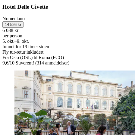
Hotel Delle Civette
Nomentano
14 536 kr
6 088 kr
per person
5. okt.–9. okt.
funnet for 19 timer siden
Fly tur-retur inkludert
Fra Oslo (OSL) til Roma (FCO)
9,6
/
10
Suverent! (314 anmeldelser)