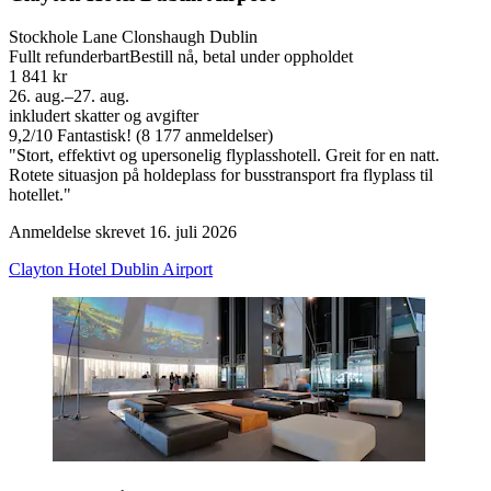
Stockhole Lane Clonshaugh Dublin
Fullt refunderbart
Bestill nå, betal under oppholdet
1 841 kr
26. aug.–27. aug.
inkludert skatter og avgifter
9,2
/
10
Fantastisk! (8 177 anmeldelser)
"Stort, effektivt og upersonelig flyplasshotell. Greit for en natt.
Rotete situasjon på holdeplass for busstransport fra flyplass til
hotellet."
Anmeldelse skrevet 16. juli 2026
Clayton Hotel Dublin Airport