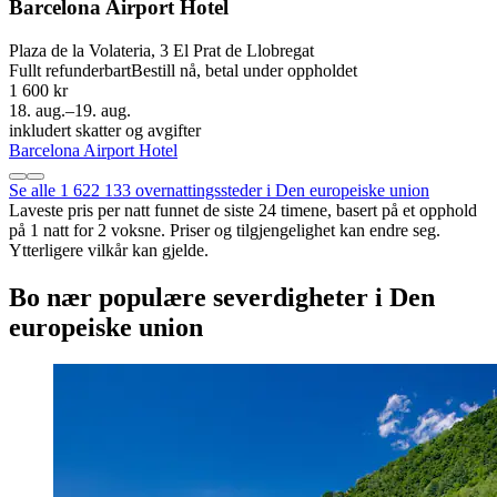
Barcelona Airport Hotel
Plaza de la Volateria, 3 El Prat de Llobregat
Fullt refunderbart
Bestill nå, betal under oppholdet
1 600 kr
18. aug.–19. aug.
inkludert skatter og avgifter
Barcelona Airport Hotel
Se alle 1 622 133 overnattingssteder i Den europeiske union
Laveste pris per natt funnet de siste 24 timene, basert på et opphold
på 1 natt for 2 voksne. Priser og tilgjengelighet kan endre seg.
Ytterligere vilkår kan gjelde.
Bo nær populære severdigheter i Den
europeiske union