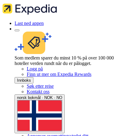
Last ned appen
Som medlem sparer du minst 10 % på over 100 000
hoteller verden rundt når du er pålogget.
Logg på
Finn ut mer om Expedia Rewards
Innboks
Søk etter reise
Kontakt oss
norsk bokmål · NOK · NO
Annonser overnattingsstedet ditt