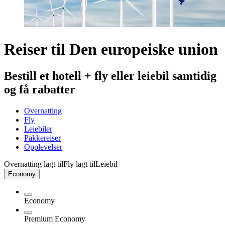
Reiser til Den europeiske union
Bestill et hotell + fly eller leiebil samtidig
og få rabatter
Overnatting
Fly
Leiebiler
Pakkereiser
Opplevelser
Overnatting lagt til
Fly lagt til
Leiebil
Economy
Economy
Premium Economy