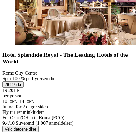
Hotel Splendide Royal - The Leading Hotels of the
World
Rome City Centre
Spar 100 % på flyreisen din
29 896 kr
19 201 kr
per person
10. okt.–14. okt.
funnet for 2 dager siden
Fly tur-retur inkludert
Fra Oslo (OSL) til Roma (FCO)
9,4
/
10
Suverent! (1 007 anmeldelser)
Velg datoene dine