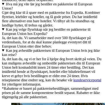
Hva må jeg vite før jeg bestiller en pakkereise til European
Union?
Gjør deg klar til å spare med en pakkereise fra Expedia. Kombiner
flyreiser, leiebiler og hoteller, og få gode priser. Du har imidlertid
flere alternativer enn bare hoteller. Vi tilbyr alt fra strandhus og
landlige hytter, til trehus og gårder.
Kan jeg velge flyselskap når jeg bestiller en pakkereise til
European Union hos Expedia?
Ja, det kan du. Vi samarbeider med over 500 flyselskaper på
verdensbasis, for at du skal kunne planlegge eventyret ditt til
European Union etter dine behov.
Kan jeg avbestille pakkereisen til European Union hvis jeg ikke
kan reise?
Ja, det kan du, og vi er her for å hjelpe deg hvert skritt på veien. Du
kan muligens avbestille og ombestille pakkereisen din til European
Union helt kostnadsfritt innen 24 timer etter bestilling. Det kan
imidlertid hende at flyselskapet, hotellet eller bilutleiefirmaet vil
kreve et gebyr hvis bestillingen er eldre enn 24 timer. Hvis
reiseplanene dine endrer seg, kan du besøke vår
kundeserviceportal
for ytterligere informasjon.
*Rabattene er basert på pakkereisebestillinger, sammenlignet med
prisen på de samme komponentene bestilt separat. Rabatter er ikke
tilgjengelig på alle pakkereiser.