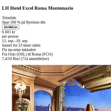
LH Hotel Excel Roma Montemario
Trionfale
Spar 100 % på flyreisen din
10 865 kr
6 601 kr
per person
12. sep.–19. sep.
funnet for 23 timer siden
Fly tur-retur inkludert
Fra Oslo (OSL) til Roma (FCO)
7,4
/
10
Bra! (714 anmeldelser)