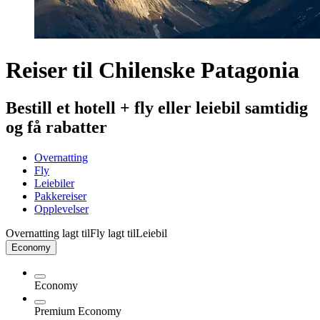
Reiser til Chilenske Patagonia
Bestill et hotell + fly eller leiebil samtidig
og få rabatter
Overnatting
Fly
Leiebiler
Pakkereiser
Opplevelser
Overnatting lagt til
Fly lagt til
Leiebil
Economy
Economy
Premium Economy