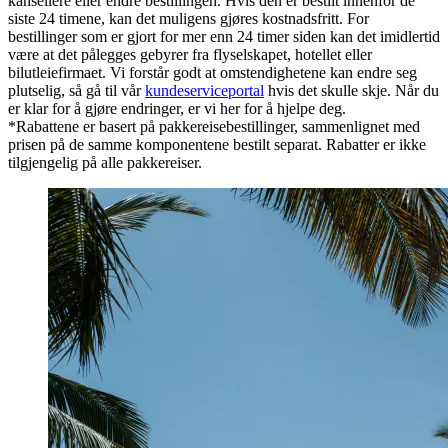
kansellere eller endre bestillingen. Hvis den er bestilt innenfor de
siste 24 timene, kan det muligens gjøres kostnadsfritt. For
bestillinger som er gjort for mer enn 24 timer siden kan det imidlertid
være at det pålegges gebyrer fra flyselskapet, hotellet eller
bilutleiefirmaet. Vi forstår godt at omstendighetene kan endre seg
plutselig, så gå til vår
kundeserviceportal
hvis det skulle skje. Når du
er klar for å gjøre endringer, er vi her for å hjelpe deg.
*Rabattene er basert på pakkereisebestillinger, sammenlignet med
prisen på de samme komponentene bestilt separat. Rabatter er ikke
tilgjengelig på alle pakkereiser.