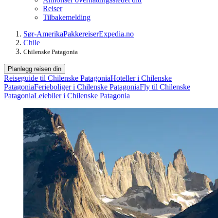
Reiser
Tilbakemelding
Sør-Amerika
Pakkereiser
Expedia.no
Chile
Chilenske Patagonia
Planlegg reisen din
Reiseguide til Chilenske Patagonia
Hoteller i Chilenske
Patagonia
Ferieboliger i Chilenske Patagonia
Fly til Chilenske
Patagonia
Leiebiler i Chilenske Patagonia