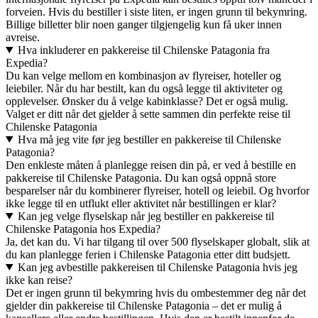
forveien. Hvis du bestiller i siste liten, er ingen grunn til bekymring.
Billige billetter blir noen ganger tilgjengelig kun få uker innen
avreise.
Hva inkluderer en pakkereise til Chilenske Patagonia fra
Expedia?
Du kan velge mellom en kombinasjon av flyreiser, hoteller og
leiebiler. Når du har bestilt, kan du også legge til aktiviteter og
opplevelser. Ønsker du å velge kabinklasse? Det er også mulig.
Valget er ditt når det gjelder å sette sammen din perfekte reise til
Chilenske Patagonia
Hva må jeg vite før jeg bestiller en pakkereise til Chilenske
Patagonia?
Den enkleste måten å planlegge reisen din på, er ved å bestille en
pakkereise til Chilenske Patagonia. Du kan også oppnå store
besparelser når du kombinerer flyreiser, hotell og leiebil. Og hvorfor
ikke legge til en utflukt eller aktivitet når bestillingen er klar?
Kan jeg velge flyselskap når jeg bestiller en pakkereise til
Chilenske Patagonia hos Expedia?
Ja, det kan du. Vi har tilgang til over 500 flyselskaper globalt, slik at
du kan planlegge ferien i Chilenske Patagonia etter ditt budsjett.
Kan jeg avbestille pakkereisen til Chilenske Patagonia hvis jeg
ikke kan reise?
Det er ingen grunn til bekymring hvis du ombestemmer deg når det
gjelder din pakkereise til Chilenske Patagonia – det er mulig å