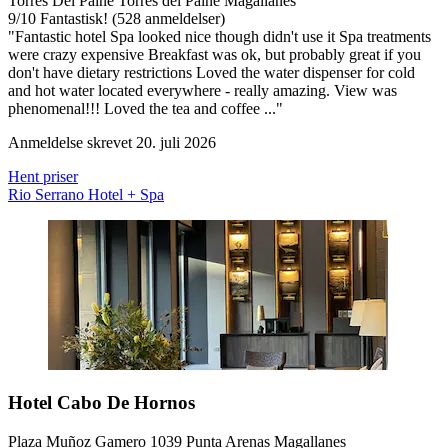
Torres Del Paine Torres del Paine Magallanes
9
/
10
Fantastisk! (528 anmeldelser)
"Fantastic hotel Spa looked nice though didn't use it Spa treatments
were crazy expensive Breakfast was ok, but probably great if you
don't have dietary restrictions Loved the water dispenser for cold
and hot water located everywhere - really amazing. View was
phenomenal!!! Loved the tea and coffee ..."
Anmeldelse skrevet 20. juli 2026
Hent priser
Rio Serrano Hotel + Spa
Hotel Cabo De Hornos
Plaza Muñoz Gamero 1039 Punta Arenas Magallanes