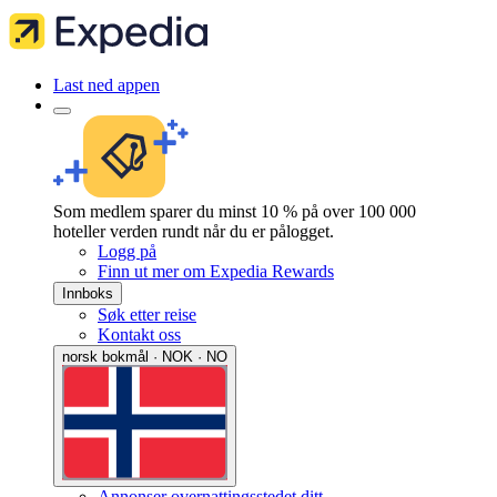
Last ned appen
Som medlem sparer du minst 10 % på over 100 000
hoteller verden rundt når du er pålogget.
Logg på
Finn ut mer om Expedia Rewards
Innboks
Søk etter reise
Kontakt oss
norsk bokmål · NOK · NO
Annonser overnattingsstedet ditt