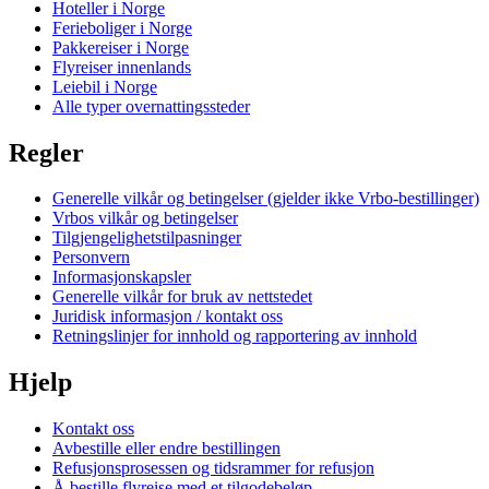
Hoteller i Norge
Ferieboliger i Norge
Pakkereiser i Norge
Flyreiser innenlands
Leiebil i Norge
Alle typer overnattingssteder
Regler
Generelle vilkår og betingelser (gjelder ikke Vrbo-bestillinger)
Vrbos vilkår og betingelser
Tilgjengelighetstilpasninger
Personvern
Informasjonskapsler
Generelle vilkår for bruk av nettstedet
Juridisk informasjon / kontakt oss
Retningslinjer for innhold og rapportering av innhold
Hjelp
Kontakt oss
Avbestille eller endre bestillingen
Refusjonsprosessen og tidsrammer for refusjon
Å bestille flyreise med et tilgodebeløp