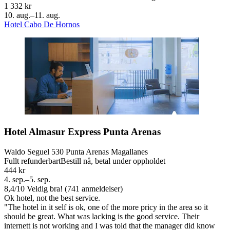
1 332 kr
10. aug.–11. aug.
Hotel Cabo De Hornos
Hotel Almasur Express Punta Arenas
Waldo Seguel 530 Punta Arenas Magallanes
Fullt refunderbart
Bestill nå, betal under oppholdet
444 kr
4. sep.–5. sep.
8,4
/
10
Veldig bra! (741 anmeldelser)
Ok hotel, not the best service.
"The hotel in it self is ok, one of the more pricy in the area so it
should be great. What was lacking is the good service. Their
internett is not working and I was told that the manager did know