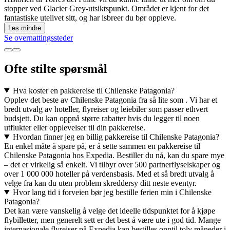
stopper ved Glacier Grey-utsiktspunkt. Området er kjent for det
fantastiske utelivet sitt, og har isbreer du bør oppleve.
Les mindre
Se overnattingssteder
Ofte stilte spørsmål
Hva koster en pakkereise til Chilenske Patagonia?
Opplev det beste av Chilenske Patagonia fra så lite som . Vi har et
bredt utvalg av hoteller, flyreiser og leiebiler som passer ethvert
budsjett. Du kan oppnå større rabatter hvis du legger til noen
utflukter eller opplevelser til din pakkereise.
Hvordan finner jeg en billig pakkereise til Chilenske Patagonia?
En enkel måte å spare på, er å sette sammen en pakkereise til
Chilenske Patagonia hos Expedia. Bestiller du nå, kan du spare mye
– det er virkelig så enkelt. Vi tilbyr over 500 partnerflyselskaper og
over 1 000 000 hoteller på verdensbasis. Med et så bredt utvalg å
velge fra kan du uten problem skreddersy ditt neste eventyr.
Hvor lang tid i forveien bør jeg bestille ferien min i Chilenske
Patagonia?
Det kan være vanskelig å velge det ideelle tidspunktet for å kjøpe
flybilletter, men generelt sett er det best å være ute i god tid. Mange
internasjonale flyreiser på Expedia kan bestilles opptil tolv måneder i