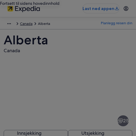
Fortsett til sidens hovedinnhold
Last ned appen
Planlegg reisen din
Canada
Alberta
Alberta
Canada
Bilder
av
Alberta
25
Innsjekking
Utsjekking