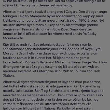
av når på året du er på besøk her, kan du oppleve en feiring eller to
av musikk, film og mat i denne festivalenes by.
Albertas mest kjente festival arrangeres i Calgary. Den ti dager lange
feiringen Calgary Stampede hyller rodeokunster og kappløp med
kjøkkenvogner og er blitt arrangert hvert år siden 1890-årene. Nyt
utsikten utover byen mens du slapper av blant frodige grønne
omgivelser i Prince’s Island Park i Bow River. Smak deretter
fantastisk lokal biff eller oster fra Alberta med en vin fra Rocky
Mountains til.
Kjør til Badlands for å se ørkenlandskaper fylt med skumle,
soppformede sandsteinformasjoner kalt Hoodoos. På Royal Tyrell
Museum i Drumheller kan du se spor av dinosaurer og lære om
fossilene som er blitt funnet her. Bli kjent med det gamle
bosetterlivet i Pioneer Village and Museum i Hanna. Ivrige Star Trek-
tilhengere kan ta på seg et kostyme og bli tatt bilde av i Vulcan,
nærmere bestemt i et Enterprise-skip i Vulcan Tourism and Trek
Station.
Albertas viktigste vinterattraksjoner er løypene med puddersnø,
det flotte fjellandskapet og skianleggene som kan by på et livlig
natteliv. Lake Louise, Banff og Sunshine er de mest kjente løypene,
men det finnes mange flere som du kan utforske i provinsen. Prøv
deg på å kjøre hundeslede eller ta deg en tur på en kjelke. I de
varmere månedene kan du utforske topper dekket av ville
fjellblomster til fots i Banff National Park eller bli med på en