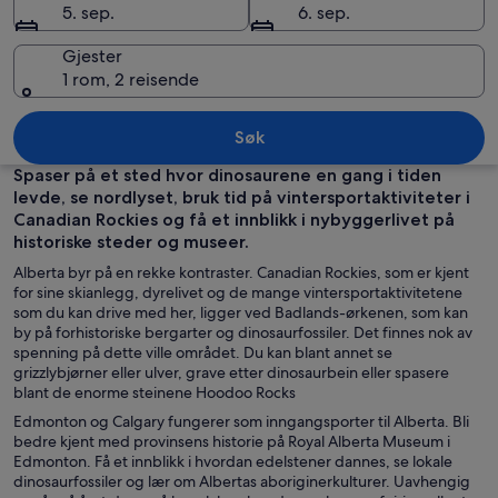
5. sep.
6. sep.
Gjester
1 rom, 2 reisende
Alberta
Søk
Spaser på et sted hvor dinosaurene en gang i tiden
levde, se nordlyset, bruk tid på vintersportaktiviteter i
Canadian Rockies og få et innblikk i nybyggerlivet på
historiske steder og museer.
Alberta byr på en rekke kontraster. Canadian Rockies, som er kjent
for sine skianlegg, dyrelivet og de mange vintersportaktivitetene
som du kan drive med her, ligger ved Badlands-ørkenen, som kan
by på forhistoriske bergarter og dinosaurfossiler. Det finnes nok av
spenning på dette ville området. Du kan blant annet se
grizzlybjørner eller ulver, grave etter dinosaurbein eller spasere
blant de enorme steinene Hoodoo Rocks
Edmonton og Calgary fungerer som inngangsporter til Alberta. Bli
bedre kjent med provinsens historie på Royal Alberta Museum i
Edmonton. Få et innblikk i hvordan edelstener dannes, se lokale
dinosaurfossiler og lær om Albertas aboriginerkulturer. Uavhengig