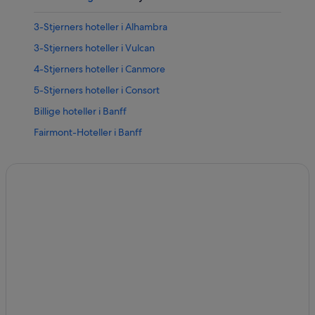
3-Stjerners hoteller i Alhambra
3-Stjerners hoteller i Vulcan
4-Stjerners hoteller i Canmore
5-Stjerners hoteller i Consort
Billige hoteller i Banff
Fairmont-Hoteller i Banff
Golfhoteller i Banff
Hoteller med wi-fi i Banff
Best Western-hoteller i Camrose
Leiligheter i Canmore
Feriehjem i Canmore
Hoteller i Cluny
Hytter i Drumheller
Coast Hotels i Edmonton