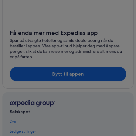
Leiligheter i Edmonton internasjonale flyplass
Hoteller i Fort Assiniboine
Hoteller i Jasper
Resorter og hoteller med spa i Lac la Biche
Få enda mer med Expedias app
Wyndham Hotels i Medicine Hat
Spar på utvalgte hoteller og samle doble poeng når du
bestiller i appen. Våre app-tilbud hjelper deg med å spare
Hoteller i Nisku
penger, slik at du kan reise mer og administrere alt mens du
er på farten.
Bytt til appen
Selskapet
Om
Ledige stillinger