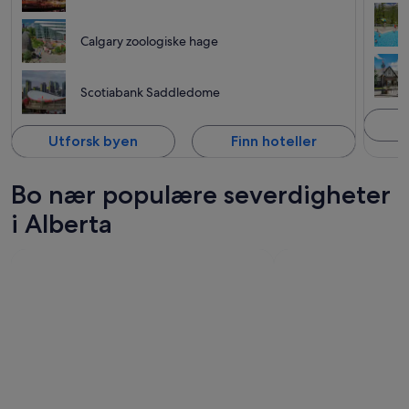
Calgary zoologiske hage
Scotiabank Saddledome
U
Utforsk byen
Finn hoteller
Bo nær populære severdigheter
i Alberta