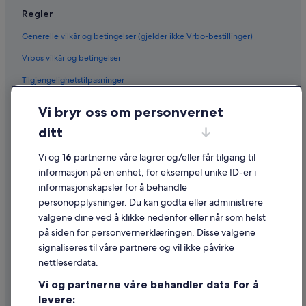
Regler
Generelle vilkår og betingelser (gjelder ikke Vrbo-bestillinger)
Vrbos vilkår og betingelser
Tilgjengelighetstilpasninger
Personvern
Vi bryr oss om personvernet
Informasjonskapsler
ditt
Generelle vilkår for bruk av nettstedet
Vi og
16
partnerne våre lagrer og/eller får tilgang til
Juridisk informasjon / kontakt oss
informasjon på en enhet, for eksempel unike ID-er i
informasjonskapsler for å behandle
Retningslinjer for innhold og rapportering av innhold
personopplysninger. Du kan godta eller administrere
valgene dine ved å klikke nedenfor eller når som helst
Hjelp
på siden for personvernerklæringen. Disse valgene
Kontakt oss
signaliseres til våre partnere og vil ikke påvirke
nettleserdata.
Avbestille eller endre bestillingen
Vi og partnerne våre behandler data for å
Refusjonsprosessen og tidsrammer for refusjon
levere: