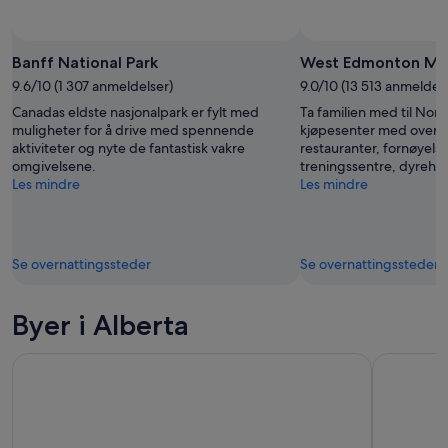
Bilde: Banff Lake Louise Tourism
Bilde
(fri
Banff National Park
West Edmonton Mal
bruk):
9.6/10 (1 307 anmeldelser)
9.0/10 (13 513 anmeldels
Banff
Canadas eldste nasjonalpark er fylt med
Ta familien med til Nor
Lake
muligheter for å drive med spennende
kjøpesenter med over 8
Louise
aktiviteter og nyte de fantastisk vakre
restauranter, fornøyelse
Tourism
omgivelsene.
treningssentre, dyrehag
Les mindre
Les mindre
Se overnattingssteder
Se overnattingssteder
Byer i Alberta