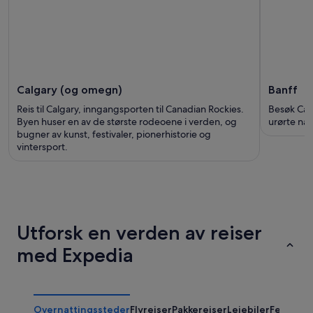
Calgary (og omegn)
Banff
Reis til Calgary, inngangsporten til Canadian Rockies.
Besøk Can
Byen huser en av de største rodeoene i verden, og
urørte nat
bugner av kunst, festivaler, pionerhistorie og
vintersport.
Utforsk en verden av reiser
med Expedia
Overnattingssteder
Flyreiser
Pakkereiser
Leiebiler
Feriebol