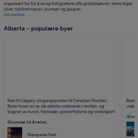
organisert tur for å se og fotografere ville grizzlybjørner, store elger,
ulver, tykkhornsauer, pumaer og gauper.
Les mindre
Alberta – populære byer
Calgary
Banff
Reis til Calgary, inngangsporten til Canadian Rockies.
Besøk
Kjent for Elver, Teatre og Urbant
Kjent f
Byen huser en av de største rodeoene i verden, og
urørte
bugner av kunst, festivaler, pionerhistorie og vintersport.
Grunn
Grunner til å reise
Stampede Park