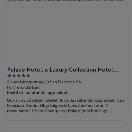
og 14 restauranter. Gjestene sier i anmeldelsene sine at de er
spesielt fornøyd med bassenget og den vennlige betjeningen.
Åpnes i et nytt vindu
Palace Hotel, a Luxury Collection Hotel, San Francisco
Populære severdigheter som Casino at Aria og The
Cosmopolitan Casino ligger dessuten ikke langt unna.
Palace Hotel, a Luxury Collection Hotel,
5
San Francisco
out
2 New Montgomery St San Francisco CA
Fullt refunderbart
of
Bestill nå, betal under oppholdet
5
Du kan bo på dette hotellet i luksuriøs stil under oppholdet i San
Francisco. Stedet tilbyr følgende tjenester/fasiliteter: 2
restauranter, 2 barer/lounger og frokost (mot betaling).
Gjestene sier i anmeldelsene sine at de er spesielt fornøyd med
den vennlige betjeningen og de komfortable rommene.
Åpnes i et nytt vindu
The Cosmopolitan Of Las Vegas
Populære severdigheter som Oracle Park og Lombard Street
ligger dessuten ikke langt unna.