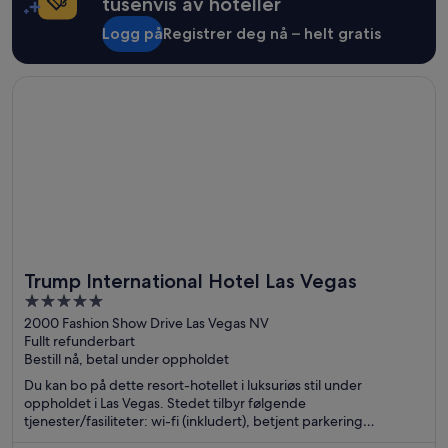
tusenvis av hoteller
Logg på
Registrer deg nå – helt gratis
Åpnes i et nytt vindu
Trump International Hotel Las Vegas
Trump International Hotel Las Vegas
5
out
2000 Fashion Show Drive Las Vegas NV
Fullt refunderbart
of
Bestill nå, betal under oppholdet
5
Du kan bo på dette resort-hotellet i luksuriøs stil under
oppholdet i Las Vegas. Stedet tilbyr følgende
tjenester/fasiliteter: wi-fi (inkludert), betjent parkering
(inkludert) og spa med full service. Gjestene sier i anmeldelsene