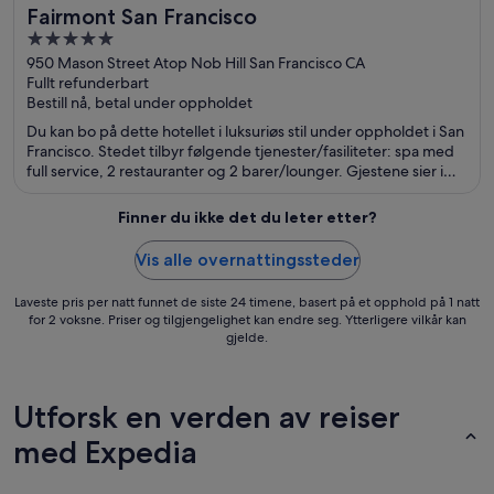
Fairmont San Francisco
5
out
950 Mason Street Atop Nob Hill San Francisco CA
Fullt refunderbart
of
Bestill nå, betal under oppholdet
5
Du kan bo på dette hotellet i luksuriøs stil under oppholdet i San
Francisco. Stedet tilbyr følgende tjenester/fasiliteter: spa med
full service, 2 restauranter og 2 barer/lounger. Gjestene sier i
anmeldelsene sine at de er spesielt fornøyd med den vennlige
betjeningen. Populære severdigheter som Lombard Street og
Finner du ikke det du leter etter?
Pier 39 ligger dessuten ikke langt unna.
Vis alle overnattingssteder
Laveste pris per natt funnet de siste 24 timene, basert på et opphold på 1 natt
for 2 voksne. Priser og tilgjengelighet kan endre seg. Ytterligere vilkår kan
gjelde.
Utforsk en verden av reiser
med Expedia