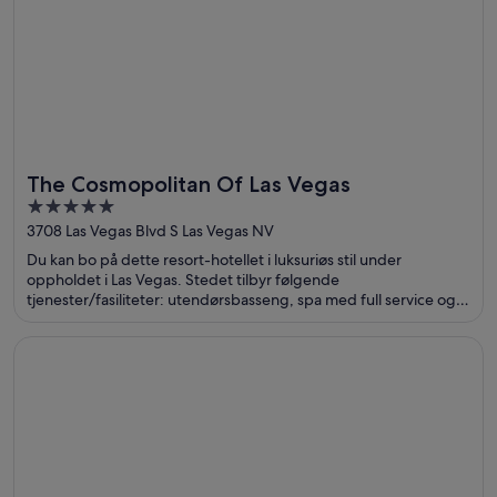
The Cosmopolitan Of Las Vegas
5
out
3708 Las Vegas Blvd S Las Vegas NV
of
Du kan bo på dette resort-hotellet i luksuriøs stil under
5
oppholdet i Las Vegas. Stedet tilbyr følgende
tjenester/fasiliteter: utendørsbasseng, spa med full service og
18 restauranter. Gjestene sier i anmeldelsene sine at de er
spesielt fornøyd med bassenget og restauranten. Populære
Åpnes i et nytt vindu
Wynn Las Vegas
severdigheter som The Cosmopolitan Casino og Bellagio Casino
ligger dessuten ikke langt unna.