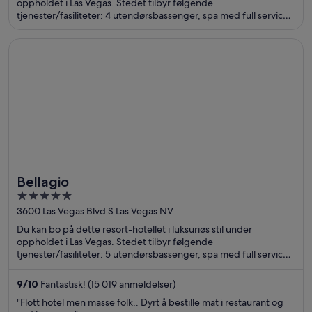
5
oppholdet i Las Vegas. Stedet tilbyr følgende
tjenester/fasiliteter: 4 utendørsbassenger, spa med full service
og 20 restauranter. Gjestene sier i anmeldelsene sine at de er
spesielt fornøyd med frokosten og bassenget. Populære
Åpnes i et nytt vindu
Bellagio
severdigheter som The Venetian Casino og The Linq ligger
dessuten ikke langt unna.
Bellagio
5
out
3600 Las Vegas Blvd S Las Vegas NV
of
Du kan bo på dette resort-hotellet i luksuriøs stil under
5
oppholdet i Las Vegas. Stedet tilbyr følgende
tjenester/fasiliteter: 5 utendørsbassenger, spa med full service
og 18 restauranter. Gjestene sier i anmeldelsene sine at de er
spesielt fornøyd med bassenget og restauranten. Populære
9
/
10
Fantastisk! (15 019 anmeldelser)
severdigheter som Bellagio Casino og The Cosmopolitan Casino
"Flott hotel men masse folk.. Dyrt å bestille mat i restaurant og
ligger dessuten ikke langt unna.