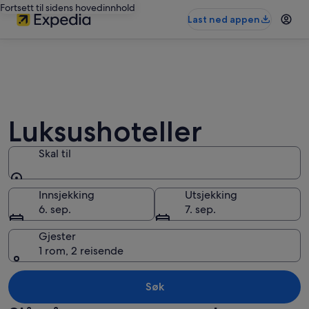
Fortsett til sidens hovedinnhold
Last ned appen
Luksushoteller
Skal til
Skal til
Innsjekking
Utsjekking
6. sep.
7. sep.
Gjester
1 rom, 2 reisende
Søk