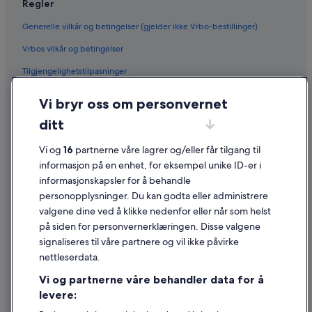
Regler
Generelle vilkår og betingelser (gjelder ikke Vrbo-bestillinger)
Vrbos vilkår og betingelser
Tilgjengelighetstilpasninger
Personvern
Vi bryr oss om personvernet
Informasjonskapsler
ditt
Generelle vilkår for bruk av nettstedet
Vi og
16
partnerne våre lagrer og/eller får tilgang til
Juridisk informasjon / kontakt oss
informasjon på en enhet, for eksempel unike ID-er i
informasjonskapsler for å behandle
Retningslinjer for innhold og rapportering av innhold
personopplysninger. Du kan godta eller administrere
valgene dine ved å klikke nedenfor eller når som helst
Hjelp
på siden for personvernerklæringen. Disse valgene
Kontakt oss
signaliseres til våre partnere og vil ikke påvirke
nettleserdata.
Avbestille eller endre bestillingen
Vi og partnerne våre behandler data for å
Refusjonsprosessen og tidsrammer for refusjon
levere:
Å bestille flyreise med et tilgodebeløp