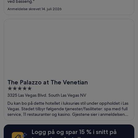
ved basseng."
Anmeldelse skrevet 14. juli 2026
Åpnes i et nytt vindu
The Palazzo at The Venetian
The Palazzo at The Venetian
5
out
3325 Las Vegas Blvd. South Las Vegas NV
of
Du kan bo på dette hotellet i luksuriøs stil under oppholdet i Las
5
Vegas. Stedet tilbyr følgende tjenester/fasiliteter: spa med full
service, 11 restauranter og kasino. Gjestene sier i anmeldelsene
sine at de er spesielt fornøyd med frokosten og bassenget.
Populære severdigheter som The Venetian Casino og The Linq
ligger dessuten ikke langt unna.
Logg på og spar 15 % i snitt på