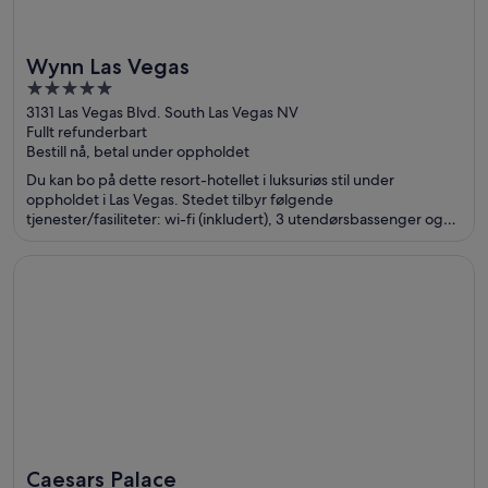
Wynn Las Vegas
5
out
3131 Las Vegas Blvd. South Las Vegas NV
Fullt refunderbart
of
Bestill nå, betal under oppholdet
5
Du kan bo på dette resort-hotellet i luksuriøs stil under
oppholdet i Las Vegas. Stedet tilbyr følgende
tjenester/fasiliteter: wi-fi (inkludert), 3 utendørsbassenger og
spa med full service. Gjestene sier i anmeldelsene sine at de er
spesielt fornøyd med bassenget og den vennlige betjeningen.
Åpnes i et nytt vindu
Caesars Palace
Populære severdigheter som The Venetian Casino og Sphere
ligger dessuten ikke langt unna.
Caesars Palace