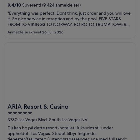
sine at de er spesielt fornøyd med frokosten og bassenget.
9,4
/
10
Suverent! (9 424 anmeldelser)
Populære severdigheter som The Venetian Casino og The Linq
"Everything was perfect. Dont think. just order and you will love
ligger dessuten ikke langt unna.
it. So nice service in reseption and by the pool. FIVE STARS
FROM TO VIKINGS TO NORWAY. RO RO TO TRUMP TOWER
:-)"
Anmeldelse skrevet 26. juli 2026
Åpnes i et nytt vindu
ARIA Resort & Casino
ARIA Resort & Casino
5
out
3730 Las Vegas Blvd. South Las Vegas NV
of
Du kan bo på dette resort-hotellet i luksuriøs stil under
5
oppholdet i Las Vegas. Stedet tilbyr følgende
tjenester/fasiliteter: 3 utendørsbassenger, spa med full service