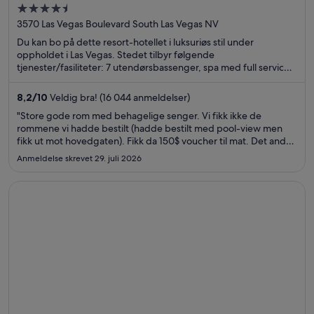
4.5
out
3570 Las Vegas Boulevard South Las Vegas NV
of
Du kan bo på dette resort-hotellet i luksuriøs stil under
5
oppholdet i Las Vegas. Stedet tilbyr følgende
tjenester/fasiliteter: 7 utendørsbassenger, spa med full service
og 15 restauranter. Gjestene sier i anmeldelsene sine at de er
spesielt fornøyd med de rene rommene. Populære
8,2
/
10
Veldig bra! (16 044 anmeldelser)
severdigheter som The Linq og Colosseum at Caesars Palace
"Store gode rom med behagelige senger. Vi fikk ikke de
ligger dessuten ikke langt unna.
rommene vi hadde bestilt (hadde bestilt med pool-view men
fikk ut mot hovedgaten). Fikk da 150$ voucher til mat. Det andre
rommet hadde tett vask og illeluktende vann som kom opp. Fikk
Anmeldelse skrevet 29. juli 2026
sen utsjekk (til 16.00) som kompensasjon, noe som var bra ..."
Åpnes i et nytt vindu
Fairmont San Francisco