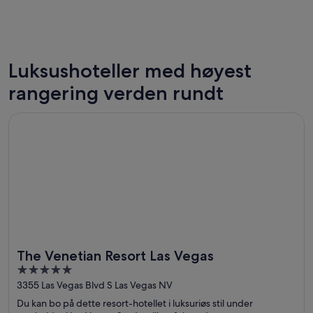
Luksushoteller med høyest
Las Vegas
New Yor
rangering verden rundt
189 luksushoteller
502 luks
Åpnes i et nytt vindu
The Venetian Resort Las Vegas
The Venetian Resort Las Vegas
5
out
3355 Las Vegas Blvd S Las Vegas NV
of
Du kan bo på dette resort-hotellet i luksuriøs stil under