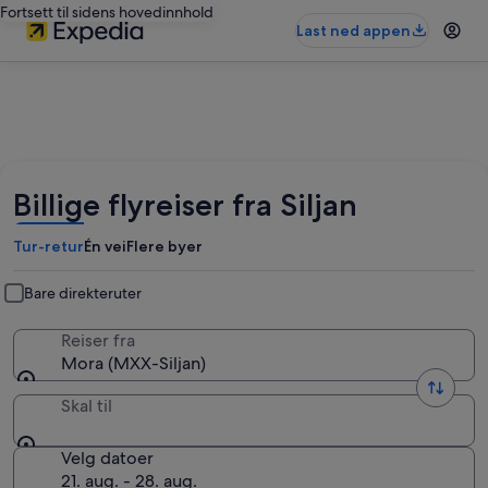
Fortsett til sidens hovedinnhold
Last ned appen
Billige flyreiser fra Siljan
Tur-retur
Én vei
Flere byer
Bare direkteruter
Reiser fra
Mora (MXX-Siljan)
Skal til
Velg datoer
21. aug. - 28. aug.