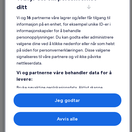
Informasjonskapsler
ditt
Generelle vilkår for bruk av nettstedet
Vi og
16
partnerne våre lagrer og/eller får tilgang til
Juridisk informasjon / kontakt oss
informasjon på en enhet, for eksempel unike ID-er i
informasjonskapsler for å behandle
Retningslinjer for innhold og rapportering av innhold
personopplysninger. Du kan godta eller administrere
valgene dine ved å klikke nedenfor eller når som helst
Hjelp
på siden for personvernerklæringen. Disse valgene
Kontakt oss
signaliseres til våre partnere og vil ikke påvirke
nettleserdata.
Avbestille eller endre bestillingen
Vi og partnerne våre behandler data for å
Refusjonsprosessen og tidsrammer for refusjon
levere:
Å bestille flyreise med et tilgodebeløp
Bruke nøyaktige geolokasjonsdata. Aktivt skanne
enhetsegenskaper for identifikasjon. Lagre og/eller få
Internasjonale reisedokumenter
tilgang til informasjon på en enhet. Personlig tilpasset
Jeg godtar
annonsering og innhold, annonsering- og
innholdsmåling, publikumsundersøkelser og
tjenesteutvikling.
Avvis alle
Liste over partnere (leverandører)
© 2026 Expedia, Inc., et Expedia Group-selskap. Med enerett. Expedia
og flylogoen er varemerker eller registrerte varemerker som tilhører
Expedia, Inc.