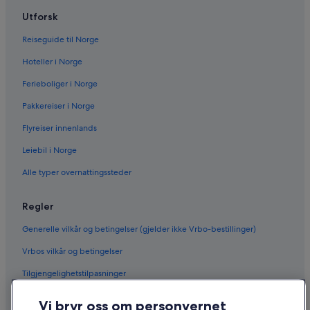
Utforsk
Reiseguide til Norge
Hoteller i Norge
Ferieboliger i Norge
Pakkereiser i Norge
Flyreiser innenlands
Leiebil i Norge
Alle typer overnattingssteder
Regler
Generelle vilkår og betingelser (gjelder ikke Vrbo-bestillinger)
Vrbos vilkår og betingelser
Tilgjengelighetstilpasninger
Personvern
Vi bryr oss om personvernet