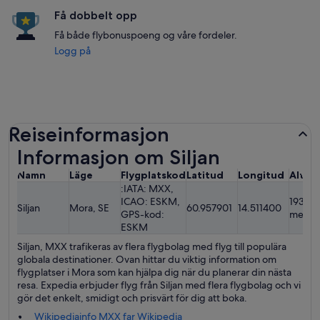
Få dobbelt opp
Få både flybonuspoeng og våre fordeler.
Logg på
Reiseinformasjon
Informasjon om Siljan
Namn
Läge
Flygplatskod
Latitud
Longitud
Altit
:IATA: MXX,
ICAO: ESKM,
193.24
Siljan
Mora, SE
60.957901
14.511400
GPS-kod:
meter
ESKM
Siljan, MXX trafikeras av flera flygbolag med flyg till populära
globala destinationer. Ovan hittar du viktig information om
flygplatser i Mora som kan hjälpa dig när du planerar din nästa
resa. Expedia erbjuder flyg från Siljan med flera flygbolag och vi
gör det enkelt, smidigt och prisvärt för dig att boka.
Wikipediainfo MXX far Wikipedia