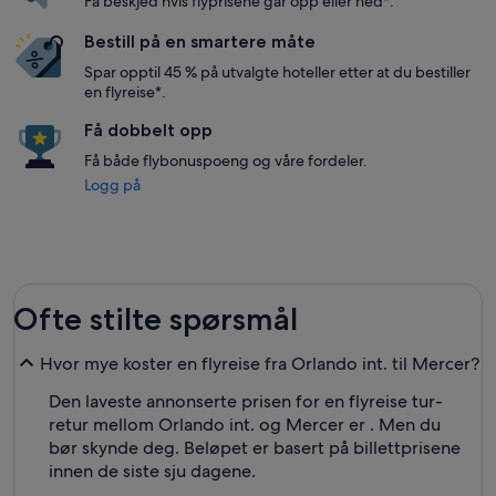
Få beskjed hvis flyprisene går opp eller ned*.
Bestill på en smartere måte
Spar opptil 45 % på utvalgte hoteller etter at du bestiller
en flyreise*.
Få dobbelt opp
Få både flybonuspoeng og våre fordeler.
Logg på
Ofte stilte spørsmål
Hvor mye koster en flyreise fra Orlando int. til Mercer?
Den laveste annonserte prisen for en flyreise tur-
retur mellom Orlando int. og Mercer er . Men du
bør skynde deg. Beløpet er basert på billettprisene
innen de siste sju dagene.