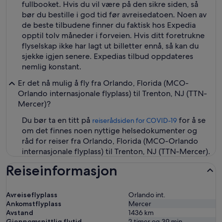
fullbooket. Hvis du vil være på den sikre siden, så
bør du bestille i god tid før avreisedatoen. Noen av
de beste tilbudene finner du faktisk hos Expedia
opptil tolv måneder i forveien. Hvis ditt foretrukne
flyselskap ikke har lagt ut billetter ennå, så kan du
sjekke igjen senere. Expedias tilbud oppdateres
nemlig konstant.
Er det nå mulig å fly fra Orlando, Florida (MCO-
Orlando internasjonale flyplass) til Trenton, NJ (TTN-
Mercer)?
Du bør ta en titt på
for å se
reiserådsiden for COVID-19
om det finnes noen nyttige helsedokumenter og
råd for reiser fra Orlando, Florida (MCO-Orlando
internasjonale flyplass) til Trenton, NJ (TTN-Mercer).
Reiseinformasjon
Avreiseflyplass
Orlando int.
Ankomstflyplass
Mercer
Avstand
1436
km
Gjennomsnittlig flytid
2 timer og 39 min