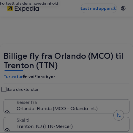
Fortsett til sidens hovedinnhold
Last ned appen
Billige fly fra Orlando (MCO) til
Trenton (TTN)
Tur-retur
Én vei
Flere byer
Bare direkteruter
Reiser fra
Orlando, Florida (MCO - Orlando int.)
Skal til
Trenton, NJ (TTN-Mercer)