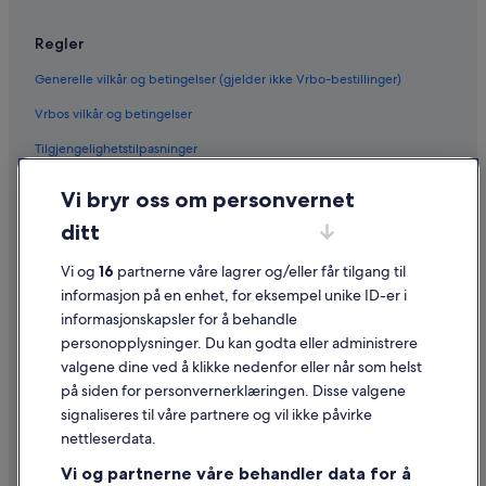
Regler
Generelle vilkår og betingelser (gjelder ikke Vrbo-bestillinger)
Vrbos vilkår og betingelser
Tilgjengelighetstilpasninger
Personvern
Vi bryr oss om personvernet
Informasjonskapsler
ditt
Generelle vilkår for bruk av nettstedet
Vi og
16
partnerne våre lagrer og/eller får tilgang til
Juridisk informasjon / kontakt oss
informasjon på en enhet, for eksempel unike ID-er i
informasjonskapsler for å behandle
Retningslinjer for innhold og rapportering av innhold
personopplysninger. Du kan godta eller administrere
valgene dine ved å klikke nedenfor eller når som helst
Hjelp
på siden for personvernerklæringen. Disse valgene
Kontakt oss
signaliseres til våre partnere og vil ikke påvirke
nettleserdata.
Avbestille eller endre bestillingen
Vi og partnerne våre behandler data for å
Refusjonsprosessen og tidsrammer for refusjon