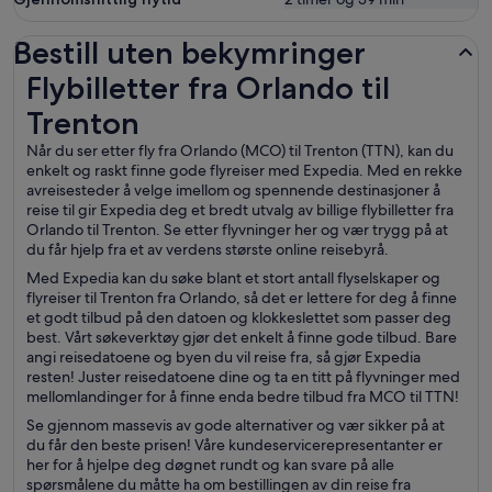
Bestill uten bekymringer
Flybilletter fra Orlando til Trenton
Flybilletter fra Orlando til
Trenton
Når du ser etter fly fra Orlando (MCO) til Trenton (TTN), kan du
enkelt og raskt finne gode flyreiser med Expedia. Med en rekke
avreisesteder å velge imellom og spennende destinasjoner å
reise til gir Expedia deg et bredt utvalg av billige flybilletter fra
Orlando til Trenton. Se etter flyvninger her og vær trygg på at
du får hjelp fra et av verdens største online reisebyrå.
Med Expedia kan du søke blant et stort antall flyselskaper og
flyreiser til Trenton fra Orlando, så det er lettere for deg å finne
et godt tilbud på den datoen og klokkeslettet som passer deg
best. Vårt søkeverktøy gjør det enkelt å finne gode tilbud. Bare
angi reisedatoene og byen du vil reise fra, så gjør Expedia
resten! Juster reisedatoene dine og ta en titt på flyvninger med
mellomlandinger for å finne enda bedre tilbud fra MCO til TTN!
Se gjennom massevis av gode alternativer og vær sikker på at
du får den beste prisen! Våre kundeservicerepresentanter er
her for å hjelpe deg døgnet rundt og kan svare på alle
spørsmålene du måtte ha om bestillingen av din reise fra