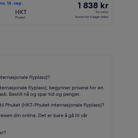
2
1 838 kr
1 838 kr
ns. 16. sep.
dager
Tur-
HKT
Tur-retur
siden
retur,
funnet for 2 dager siden
Phuket
funnet
for
2
dager
siden
ternasjonale flyplass)?
ternasjonale flyplass), begynner prisene for en
ask. Bestill nå og spar tid og penger.
til Phuket (HKT-Phuket internasjonale flyplass)?
eisen din online. Det er bare å gå til vår
er?