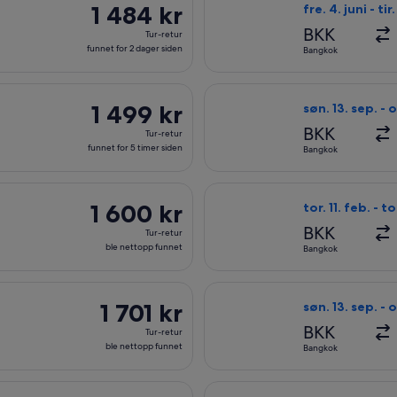
1 484 kr
1 484 kr
fre. 4. juni - tir.
Tur-
BKK
Tur-retur
retur,
funnet for 2 dager siden
Bangkok
funnet
for
a Bangkok til Phuket, med avreise tir. 8. sep. og retur tor. 10.
Velg flyreisen m
2
1 499 kr
1 499 kr
søn. 13. sep. - o
dager
Tur-
BKK
Tur-retur
siden
retur,
funnet for 5 timer siden
Bangkok
funnet
for
ra Bangkok til Phuket, med avreise tor. 11. feb. og retur tor. 2
Velg flyreisen m
5
1 600 kr
1 600 kr
tor. 11. feb. - t
timer
Tur-
BKK
Tur-retur
siden
retur,
ble nettopp funnet
Bangkok
ble
nettopp
ra Bangkok til Phuket, med avreise tor. 11. feb. og retur tor. 2
Velg flyreisen m
funnet
1 701 kr
1 701 kr
søn. 13. sep. - o
Tur-
BKK
Tur-retur
retur,
ble nettopp funnet
Bangkok
ble
nettopp
ra Bangkok til Phuket, med avreise tor. 3. sep. og retur søn. 6
Velg flyreisen m