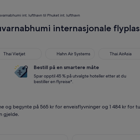
Suvarnabhumi int. lufthavn til Phuket int. lufthavn
uvarnabhumi internasjonale flyplass
i Vietjet
Hahn Air Systems
Thai AirAsia
Thai Vietjet
Hahn Air Systems
Thai AirAsia
Bestill på en smartere måte
Spar opptil 45 % på utvalgte hoteller etter at du
bestiller en flyreise*.
ene og begynte på 565 kr for enveisflyvninger og 1 484 kr for tu
n gjelde.
ra Bangkok til Phuket, med avreise søn. 13. sep. og retur ons. 
Velg flyreisen me