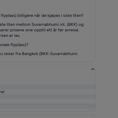
yplass) billigere når de kjøpes i siste liten?
siste liten mellom Suvarnabhumi int. (BKK) og
erer prisene sine opptil ett år før avreise.
sen er lav.
nale flyplass)?
du reiser fra Bangkok (BKK-Suvarnabhumi
nal