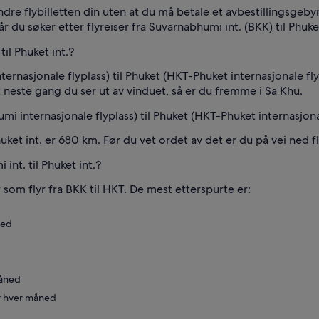
dre flybilletten din uten at du må betale et avbestillingsgeby
r du søker etter flyreiser fra Suvarnabhumi int. (BKK) til Phuket
til Phuket int.?
asjonale flyplass) til Phuket (HKT-Phuket internasjonale flypla
t neste gang du ser ut av vinduet, så er du fremme i Sa Khu.
i internasjonale flyplass) til Phuket (HKT-Phuket internasjona
et int. er 680 km. Før du vet ordet av det er du på vei ned 
int. til Phuket int.?
 som flyr fra BKK til HKT. De mest etterspurte er:
ned
måned
er hver måned