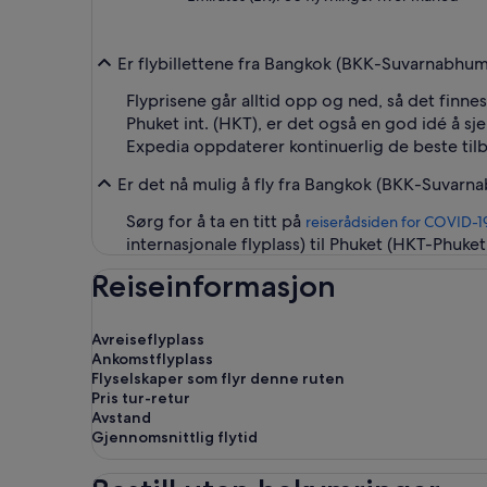
Er flybillettene fra Bangkok (BKK-Suvarnabhumi i
Flyprisene går alltid opp og ned, så det finne
Phuket int. (HKT), er det også en god idé å sje
Expedia oppdaterer kontinuerlig de beste tilbud
Er det nå mulig å fly fra Bangkok (BKK-Suvarnab
Sørg for å ta en titt på
reiserådsiden for COVID-1
internasjonale flyplass) til Phuket (HKT-Phuket 
Reiseinformasjon
Avreiseflyplass
Ankomstflyplass
Flyselskaper som flyr denne ruten
Pris tur-retur
Avstand
Gjennomsnittlig flytid