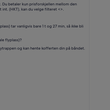
r. Du betaler kun prisforskjellen mellom den
 int. (HKT), kan du velge filteret <
>.
ss) tar vanligvis bare 1 t og 27 min, så ikke bli
le flyplass)?
flytrappen og kan hente kofferten din på båndet.