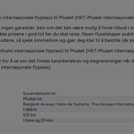
nternasjonale flyplass) til Phuket (HKT-Phuket internasjonale fl
s ingen garantier. Selv om det kan være mulig å finne tilbud i 
kke prisene i god tid før du skal reise. Noen flyselskaper publis
ene, så sjekk innimellom og gjør deg klar til å bestille når pri
humi internasjonale flyplass) til Phuket (HKT-Phuket internasjo
for å se om det finnes karantenekrav og begrensninger når 
9
internasjonale flyplass).
Suvarnabhumi int.
Phuket int.
Bangkok Airways, Hahn Air Systems, Thai Airways Internatio
1 484 kr
672
km
1 time og 29 min