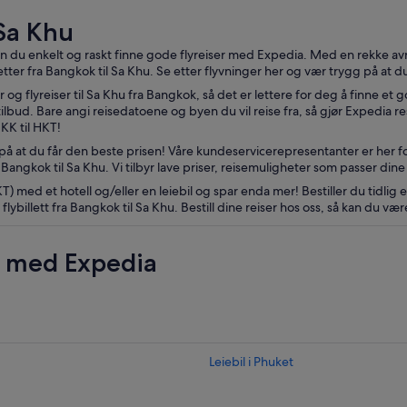
 Sa Khu
 kan du enkelt og raskt finne gode flyreiser med Expedia. Med en rekke 
lletter fra Bangkok til Sa Khu. Se etter flyvninger her og vær trygg på at d
r og flyreiser til Sa Khu fra Bangkok, så det er lettere for deg å finne e
ilbud. Bare angi reisedatoene og byen du vil reise fra, så gjør Expedia re
KK til HKT!
på at du får den beste prisen! Våre kundeservicerepresentanter er her fo
 Bangkok til Sa Khu. Vi tilbyr lave priser, reisemuligheter som passer d
 med et hotell og/eller en leiebil og spar enda mer! Bestiller du tidlig el
illett fra Bangkok til Sa Khu. Bestill dine reiser hos oss, så kan du vær
r med Expedia
Leiebil i Phuket