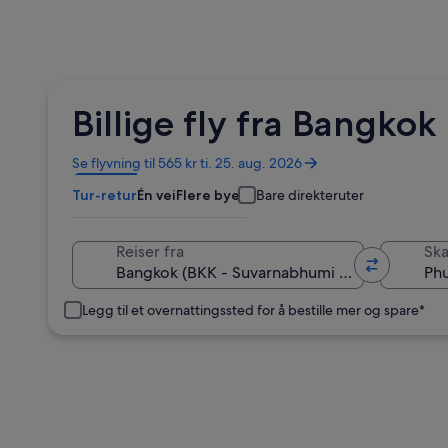
Billige fly fra Bangkok
Åpnes
Se flyvning til 565 kr ti. 25. aug. 2026
i
Tur-retur
Én vei
Flere byer
Bare direkteruter
et
nytt
vindu
Reiser fra
Skal
Legg til et overnattingssted for å bestille mer og spare*