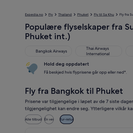
Expedia.no
Fly
Thailand
Phuket
Fly til Sa Khu
Fly fra 
Populære flyselskaper fra S
Phuket int.)
Bangkok Airways
Thai Airways International
Tha
Thai Airways
Bangkok Airways
International
Hold deg oppdatert
Få beskjed hvis flyprisene går opp eller ned*.
Fly fra Bangkok til Phuket
Prisene var tilgjengelige i løpet av de 7 siste dag
tilgjengelighet kan endre seg. Ytterligere vilkår ka
Alle tilbud
Én vei
Tur-retur
Velg flyreisen med Hahn Air Systems f