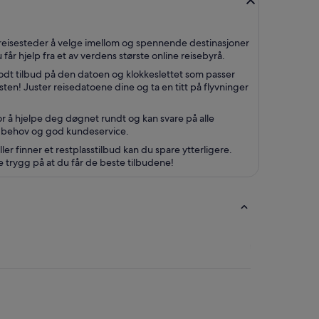
avreisesteder å velge imellom og spennende destinasjoner
u får hjelp fra et av verdens største online reisebyrå.
t godt tilbud på den datoen og klokkeslettet som passer
sten! Juster reisedatoene dine og ta en titt på flyvninger
r å hjelpe deg døgnet rundt og kan svare på alle
ine behov og god kundeservice.
ler finner et restplasstilbud kan du spare ytterligere.
e trygg på at du får de beste tilbudene!