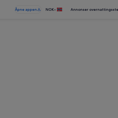
•
Åpne appen
NOK
Annonser overnattingsste