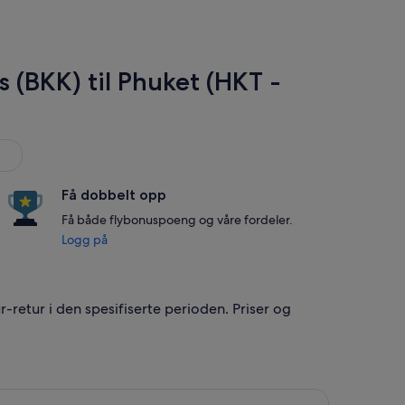
 (BKK) til Phuket (HKT -
Få dobbelt opp
Få både flybonuspoeng og våre fordeler.
Logg på
r-retur i den spesifiserte perioden. Priser og
16. sep., med en pris på 1 484 kr. funnet for 2 dager siden
d Hahn Air Systems fra Bangkok til Phuket, med avreise fre. 4. j