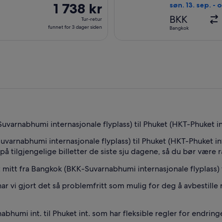
funnet
1 738 kr
1 738 kr
søn. 13. sep. - o
Tur-
BKK
Tur-retur
retur,
funnet for 3 dager siden
Bangkok
funnet
for
3
dager
siden
uvarnabhumi internasjonale flyplass) til Phuket (HKT-Phuket in
uvarnabhumi internasjonale flyplass) til Phuket (HKT-Phuket in
 på tilgjengelige billetter de siste sju dagene, så du bør være r
et mitt fra Bangkok (BKK-Suvarnabhumi internasjonale flyplass) 
har vi gjort det så problemfritt som mulig for deg å avbestille r
nabhumi int. til Phuket int. som har fleksible regler for endring