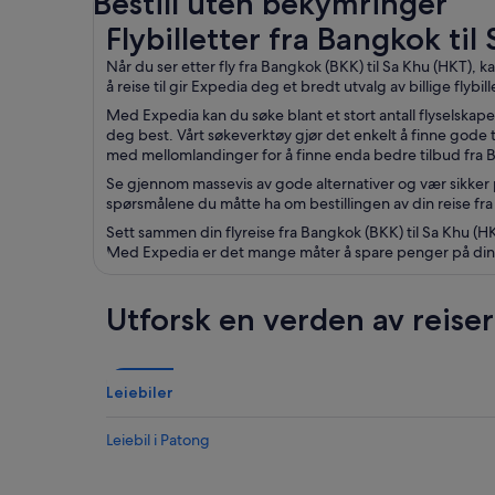
Bestill uten bekymringer
Flybilletter fra Bangkok til Sa Khu
Flybilletter fra Bangkok til
Når du ser etter fly fra Bangkok (BKK) til Sa Khu (HKT),
å reise til gir Expedia deg et bredt utvalg av billige flybi
Med Expedia kan du søke blant et stort antall flyselskape
deg best. Vårt søkeverktøy gjør det enkelt å finne gode t
med mellomlandinger for å finne enda bedre tilbud fra B
Se gjennom massevis av gode alternativer og vær sikker 
spørsmålene du måtte ha om bestillingen av din reise fra
Sett sammen din flyreise fra Bangkok (BKK) til Sa Khu (HKT)
Med Expedia er det mange måter å spare penger på din flyb
Utforsk en verden av reise
Leiebiler
Leiebil i Patong