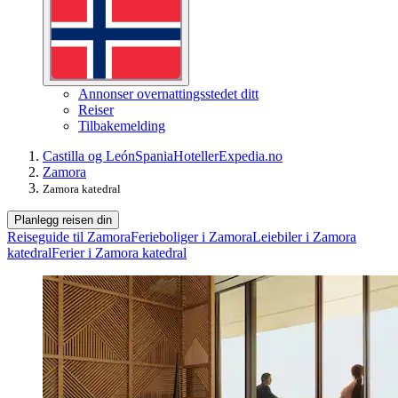
Annonser overnattingsstedet ditt
Reiser
Tilbakemelding
Castilla og León
Spania
Hoteller
Expedia.no
Zamora
Zamora katedral
Planlegg reisen din
Reiseguide til Zamora
Ferieboliger i Zamora
Leiebiler i Zamora
katedral
Ferier i Zamora katedral