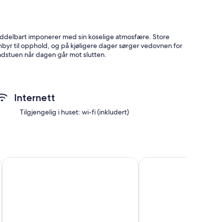
middelbart imponerer med sin koselige atmosfære. Store
nnbyr til opphold, og på kjøligere dager sørger vedovnen for
 badstuen når dagen går mot slutten.
steder å slappe av. Gå ut i solskinnet om morgenen med en
Internett
 kvelden inviterer terrassen til middag i det fri, mens du
Tilgjengelig i huset: wi-fi (inkludert)
ler avslappende spaserturer til steder som sandstranden i
ning midt i den uberørte naturen. Besøk Falkeriset og gå over
Nydelig hjem i Rauland
4 roms lekker bolig i R
er, eller dra på skulpturvandring, som presenterer
faler vi et høyfjellscruise på Møsvatn med utsikt over det