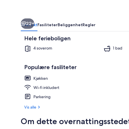
22+
Oversikt
Fasiliteter
Beliggenhet
Regler
Hele ferieboligen
4 soverom
1 bad
Populære fasiliteter
Eksteriør
Kjøkken
Wi-fi inkludert
Parkering
Vis alle
Om dette overnattingsstede