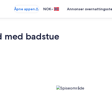
•
Åpne appen
NOK
Annonser overnattingsste
nd med badstue
Spiseområd