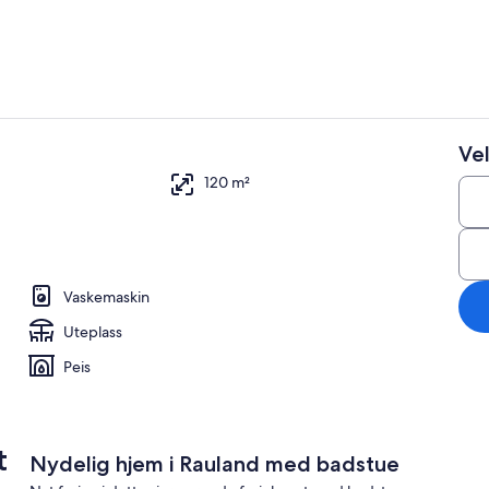
Vel
Innvendig
120 m²
Vaskemaskin
Uteplass
Peis
t
Nydelig hjem i Rauland med badstue