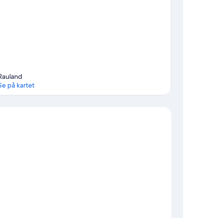
Rauland
Se på kartet
Kart