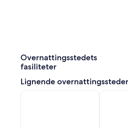
Overnattingsstedets
fasiliteter
Lignende overnattingsstede
Fantastisk hjem i Rauland med kjøkken
Fjellperle med