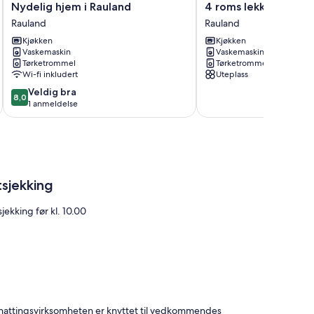
Nydelig
4
Nydelig hjem i Rauland
4 roms lekker bolig i
hjem
roms
Rauland
Rauland
i
lekker
Kjøkken
Kjøkken
Rauland
bolig
Vaskemaskin
Vaskemaskin
Rauland
i
Tørketrommel
Tørketrommel
Rauland
Wi-fi inkludert
Uteplass
Rauland
8.0
Veldig bra
8,0
av
1 anmeldelse
10,
Veldig
bra,
1
anmeldelse
tsjekking
jekking før kl. 10.00
ernattingsvirksomheten er knyttet til vedkommendes