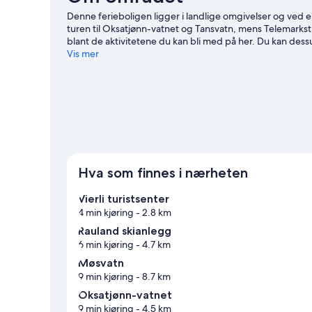
Denne ferieboligen ligger i landlige omgivelser og ved en
turen til Oksatjønn-vatnet og Tansvatn, mens Telemarkstun
blant de aktivitetene du kan bli med på her. Du kan des
reiseguide til Vinje
Vis mer
Se flere ferieboliger i Vinje
Hva som finnes i nærheten
Vierli turistsenter
4 min kjøring
- 2.8 km
Rauland skianlegg
6 min kjøring
- 4.7 km
Møsvatn
9 min kjøring
- 8.7 km
Oksatjønn-vatnet
9 min kjøring
- 4.5 km