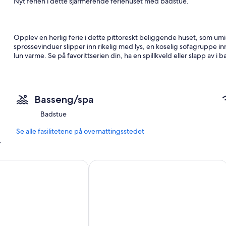
Nyt ferien i dette sjarmerende feriehuset med badstue.
Opplev en herlig ferie i dette pittoreskt beliggende huset, som u
sprossevinduer slipper inn rikelig med lys, en koselig sofagruppe i
lun varme. Se på favorittserien din, ha en spillkveld eller slapp av i
Rundt huset er det en terrasse i naturstein, og her finner du flere 
Basseng/spa
kopp kaffe og slå deg ned på den koselige hagebenken ved huset. Om
kan nyte stjernehimmelen.
Badstue
Se alle fasilitetene på overnattingsstedet
r
Utforsk det vakre fjellandskapet i Rauland på fotturer, toppturer el
Fagersand. Nyt aktiviteter som fiske, sykling, kanopadling eller rid
 ski inn/ut i Rauland
Nice home in Rauland with sauna
de imponerende sherpatrappene, som ble bygget av nepalske sherpa
spennende kunstverk midt i naturen. For en spesiell opplevelse anbe
vidstrakte fjellandskapet.
- Gratis parkering på stedet