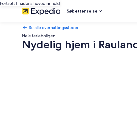
Fortsett til sidens hovedinnhold
Søk etter reise
Se alle overnattingssteder
Hele ferieboligen
Nydelig hjem i Raula
Bildegalleri
av
Nydelig
hjem
i
Rauland
med
badstue