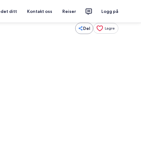
det ditt
Kontakt oss
Reiser
Logg på
Del
Lagre
e
Smart-TV og peis