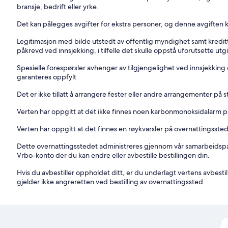
bransje, bedrift eller yrke.
Det kan pålegges avgifter for ekstra personer, og denne avgiften 
Legitimasjon med bilde utstedt av offentlig myndighet samt kredit
påkrevd ved innsjekking, i tilfelle det skulle oppstå uforutsette utgi
Spesielle forespørsler avhenger av tilgjengelighet ved innsjekking 
garanteres oppfylt
Det er ikke tillatt å arrangere fester eller andre arrangementer på 
Verten har oppgitt at det ikke finnes noen karbonmonoksidalarm på
Verten har oppgitt at det finnes en røykvarsler på overnattingsste
Dette overnattingsstedet administreres gjennom vår samarbeidspart
Vrbo-konto der du kan endre eller avbestille bestillingen din.
Hvis du avbestiller oppholdet ditt, er du underlagt vertens avbestill
gjelder ikke angreretten ved bestilling av overnattingssted.