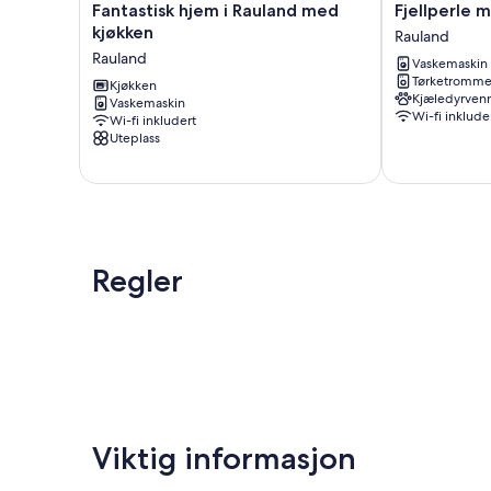
Fantastisk
Fjellperle
Fantastisk hjem i Rauland med
Fjellperle m
hjem
med
kjøkken
Rauland
i
ski
Rauland
Vaskemaskin
Rauland
inn/ut
Tørketromme
med
Kjøkken
i
Kjæledyrvenn
Vaskemaskin
kjøkken
Rauland
Wi-fi inklude
Wi-fi inkludert
Rauland
Rauland
Uteplass
Regler
Viktig informasjon