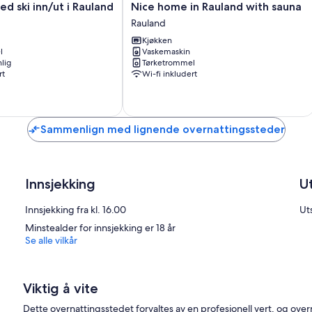
Nice
ed ski inn/ut i Rauland
Nice home in Rauland with sauna
- Strøm inkl.
home
Rauland
in
- Utl. ikke til ungdomsgrupper
Kjøkken
Rauland
l
Vaskemaskin
with
lig
Tørketrommel
- Utl. ikke til institusjoner
sauna
rt
Wi-fi inkludert
Rauland
- Kun til ferieopphold
Sammenlign med lignende overnattingssteder
Valgfritt:
- Sengetøy inkl håndk.: 250.00 NOK/Pr. pers. pr.opphold
Innsjekking
U
Innsjekking fra kl. 16.00
Uts
- Barnestol: 1
Minstealder for innsjekking er 18 år
Se alle vilkår
Viktig å vite
Dette overnattingsstedet forvaltes av en profesjonell vert, og ov