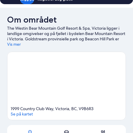
Om området
The Westin Bear Mountain Golf Resort & Spa, Victoria ligger i
landlige omgivelser og på fjellet i bydelen Bear Mountain Resort
i Victoria. Goldstream provinsielle park og Beacon Hill Park er
verdt et besøk hvis du vil oppleve vakre omgivelser, men hvis du
Vis mer
heller vil få med deg noen av områdets populære attraksjoner,
kan du ta turen til Victoria sommerfuglhage og Butchart
Gardens. Hatley slott og Fort Rodd Hill nasjonalhistoriske park er
to andre anbefalte steder å besøke. Kajakkpadling og seiling er
blant de aktivitetene du kan bli med på her. Du kan dessuten
oppleve naturen i området gjennom terrengsykling og turer til
fots eller med sykkel.
Se vår reiseguide til Victoria
1999 Country Club Way, Victoria, BC, V9B6R3
Se på kartet
Kart