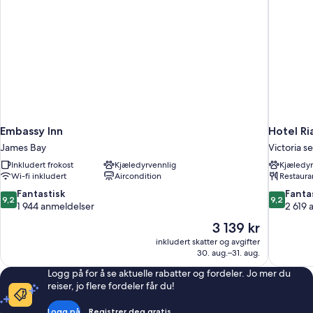
Embassy Inn
Hotel Ri
James Bay
Victoria s
Inkludert frokost
Kjæledyrvennlig
Kjæledyr
Wi-fi inkludert
Aircondition
Restaura
9.2
9.2
Fantastisk
Fanta
9,2
9,2
av
av
1 944 anmeldelser
2 619 
10,
10,
Prisen
3 139 kr
Fantastisk,
Fantastisk,
er
inkludert skatter og avgifter
1 944
2 619
3 139 kr
30. aug.–31. aug.
anmeldelser
anmeldels
Logg på for å se aktuelle rabatter og fordeler. Jo mer du
reiser, jo flere fordeler får du!
Logg på
Registrer deg gratis