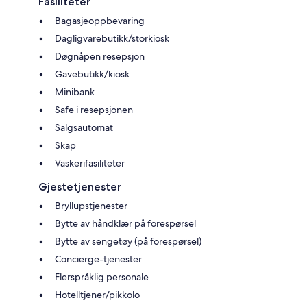
Fasiliteter
Bagasjeoppbevaring
Dagligvarebutikk/storkiosk
Døgnåpen resepsjon
Gavebutikk/kiosk
Minibank
Safe i resepsjonen
Salgsautomat
Skap
Vaskerifasiliteter
Gjestetjenester
Bryllupstjenester
Bytte av håndklær på forespørsel
Bytte av sengetøy (på forespørsel)
Concierge-tjenester
Flerspråklig personale
Hotelltjener/pikkolo