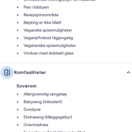
Peis i lobbyen
Resepsjonsområde
Røyking er ikke tillatt
Veganske spisemuligheter
Vegetarfrokost tilgjengelig
Vegetariske spisemuligheter
Vinduer med dobbelt glass
Romfasiliteter
Soverom
Allergivennlig sengetøy
Babyseng (inkludert)
Dundyne
Ekstraseng (tilleggsgebyr)
Overmadrass