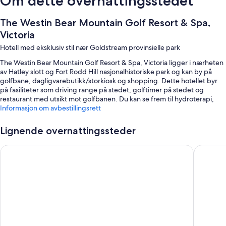
Om dette overnattingsstedet
The Westin Bear Mountain Golf Resort & Spa,
Victoria
Hotell med eksklusiv stil nær Goldstream provinsielle park
The Westin Bear Mountain Golf Resort & Spa, Victoria ligger i nærheten
av Hatley slott og Fort Rodd Hill nasjonalhistoriske park og kan by på
golfbane, dagligvarebutikk/storkiosk og shopping. Dette hotellet byr
på fasiliteter som driving range på stedet, golftimer på stedet og
restaurant med utsikt mot golfbanen. Du kan se frem til hydroterapi,
massasje med varme steiner og aromaterapi på Amatista Spa, stedets
Informasjon om avbestillingsrett
spa. Stedets restaurant, Callisto, serverer lokale retter og byr på både
frokost, lunsj og middag. I tillegg til fasiliteter som hage og
Lignende overnattingssteder
renseri-/vaskeritjenester får gjestene tilgang til wi-fi på rommet
(inkludert).
Fairways Hotel on the Mountain
Four Poi
Dette er noen andre fordeler:
Frokost med lokale retter (mot betaling), sykkelutleie og utendørs
tennisbane
Betjent parkering (mot betaling), ladestasjon for elbiler og
hurtigutsjekking
Gavebutikk, bagasjeoppbevaring og hotelltjener/pikkolo