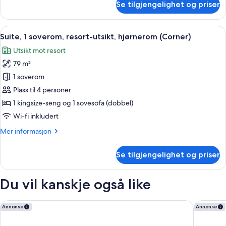
Se tilgjengelighet og priser
(Corner)
Suite,
1
soverom,
Åpne
Suite, 1 soverom, resort-utsikt, hjør
5
utsikt
Suite, 1 soverom, resort-utsikt, hjørnerom (Corner)
alle
mot
Utsikt mot resort
golfbane,
bildene
hjørnerom
79 m²
av
(Corner)
Suite,
1 soverom
1
Plass til 4 personer
soverom,
1 kingsize-seng og 1 sovesofa (dobbel)
resort-
Wi-fi inkludert
utsikt,
Mer
Mer informasjon
hjørnerom
informasjon
(Corner)
om
Se tilgjengelighet og priser
Suite,
1
soverom,
Du vil kanskje også like
resort-
utsikt,
hjørnerom
Embassy Inn
Hotel Ria
Annonse
Annonse
(Corner)