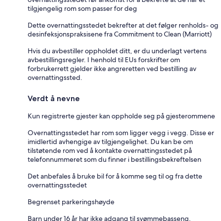
tilgjengelig rom som passer for deg
Dette overnattingsstedet bekrefter at det følger renholds- og
desinfeksjonspraksisene fra Commitment to Clean (Marriott)
Hvis du avbestiller oppholdet ditt, er du underlagt vertens
avbestillingsregler. I henhold til EUs forskrifter om
forbrukerrett gjelder ikke angreretten ved bestilling av
overnattingssted.
Verdt å nevne
Kun registrerte gjester kan oppholde seg på gjesterommene
Overnattingsstedet har rom som ligger vegg i vegg. Disse er
imidlertid avhengige av tilgjengelighet. Du kan be om
tilstøtende rom ved å kontakte overnattingsstedet på
telefonnummeret som du finner i bestillingsbekreftelsen
Det anbefales å bruke bil for å komme seg til og fra dette
overnattingsstedet
Begrenset parkeringshøyde
Barn under 16 år har ikke adgang til svømmebasseng,