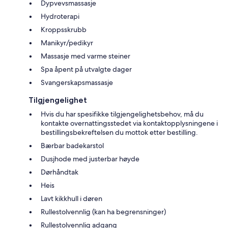
Dypvevsmassasje
Hydroterapi
Kroppsskrubb
Manikyr/pedikyr
Massasje med varme steiner
Spa åpent på utvalgte dager
Svangerskapsmassasje
Tilgjengelighet
Hvis du har spesifikke tilgjengelighetsbehov, må du
kontakte overnattingsstedet via kontaktopplysningene i
bestillingsbekreftelsen du mottok etter bestilling.
Bærbar badekarstol
Dusjhode med justerbar høyde
Dørhåndtak
Heis
Lavt kikkhull i døren
Rullestolvennlig (kan ha begrensninger)
Rullestolvennlig adgang