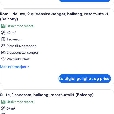
mot
–
golfbane
deluxe,
Åpne
Rom – deluxe, 2 queensize-senger, bal
(Balcony)
2
2
Rom – deluxe, 2 queensize-senger, balkong, resort-utsikt
alle
queensize-
(Balcony)
senger,
bildene
Utsikt mot resort
balkong,
av
utsikt
42 m²
Rom
mot
1 soverom
–
golfbane
(Balcony)
deluxe,
Plass til 4 personer
2
2 queensize-senger
queensize-
Wi-fi inkludert
senger,
Mer
Mer informasjon
balkong,
informasjon
resort-
om
Se tilgjengelighet og priser
Rom
utsikt
–
(Balcony)
deluxe,
Åpne
1 soverom, sengetøy av topp kvalitet
4
2
Suite, 1 soverom, balkong, resort-utsikt (Balcony)
alle
queensize-
Utsikt mot resort
senger,
bildene
balkong,
67 m²
av
resort-