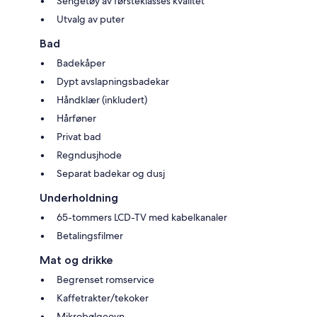
Sengetøy av førsteklasses kvalitet
Utvalg av puter
Bad
Badekåper
Dypt avslapningsbadekar
Håndklær (inkludert)
Hårføner
Privat bad
Regndusjhode
Separat badekar og dusj
Underholdning
65-tommers LCD-TV med kabelkanaler
Betalingsfilmer
Mat og drikke
Begrenset romservice
Kaffetrakter/tekoker
Mikrobølgeovn