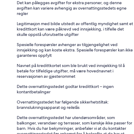
Det kan pålegges avgifter for ekstra personer, og denne
avgiften kan variere avhengig av overnattingsstedets egne
regler
Legitimasjon med bilde utstedt av offentlig myndighet samt et
kredittkort kan være påkrevd ved innsjekking, i tilfelle det
skulle oppstå uforutsette utgifter
Spesielle forespørsler avhenger av tilgjengelighet ved
innsjekking og kan koste ekstra. Spesielle forespørsler kan ikke
garanteres oppfylt
Navnet på kredittkortet som ble brukt ved innsjekking til å
betale for tilfeldige utgifter, må være hovednavnet i
reservasjonen av gjesterommet
Dette overnattingsstedet godtar kredittkort – ingen
kontantbetalinger
Overnattingsstedet har følgende sikkerhetstiltak:
brannslukningsapparat og reilelås
Dette overnattingsstedet har utendørsområder, som
balkonger, verandaer og terrasser, som kanskje ikke passer for
barn. Hvis du har bekymringer, anbefaler vi at du kontakter
overnattingsstedet før ankomst for å bekrefte at de har et