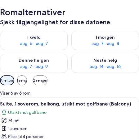
Romalternativer
Sjekk tilgjengelighet for disse datoene
Sjekk tilgjengelighet for i kveld, aug. 6 - aug. 7
Sjekk tilgjengelighet for i mor
I kveld
I morgen
aug. 6 - aug. 7
aug. 7 - aug. 8
Sjekk tilgjengelighet for denne helgen, aug. 7 - aug. 9
Sjekk tilgjengelighet for neste 
Denne helgen
Neste helg
aug. 7 - aug. 9
aug. 14 - aug. 16
Tilgjengelige
Alle rom
1 seng
2 senger
filtre
for
Viser 6 av 6 rom
rom
Åpne
1 soverom, sengetøy av topp kvalitet
6
Suite, 1 soverom, balkong, utsikt mot golfbane (Balcony)
alle
Utsikt mot golfbane
bildene
74 m²
av
Suite,
1 soverom
1
Plass til 4 personer