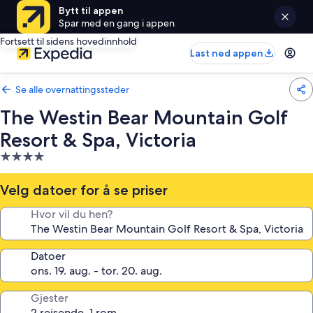
Bytt til appen
Spar med en gang i appen
Fortsett til sidens hovedinnhold
Last ned appen
Se alle overnattingssteder
The Westin Bear Mountain Golf
Resort & Spa, Victoria
Overnattingssted
med
4.0
Velg datoer for å se priser
stjerner
Hvor vil du hen?
Datoer
Gjester