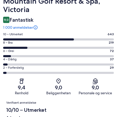
Mountain Golf Resort & Spa,
Victoria
Fantastisk
9,0
1 000 anmeldelser
Rangering
10 – Utmerket
643
på
Rangering
8 – Bra
219
10
på
−
Rangering
6 – Grei
72
8
Utmerket.
på
−
Rangering
4 – Dårlig
37
643
6
Bra.
på
av
−
Rangering
2 – Forferdelig
29
219
4
totalt
Grei.
på
av
−
1000
72
2
totalt
Dårlig.
anmeldelser.
av
−
1000
37
9,4
9,0
9,0
totalt
Forferdelig.
anmeldelser.
av
Renhold
Beliggenheten
Personale og service
1000
29
totalt
Anmeldelser
anmeldelser.
av
Verifisert anmeldelse
1000
totalt
anmeldelser.
10/10 – Utmerket
1000