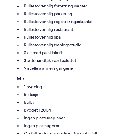
Rullestolvennlig forretningssenter
Rullestolvennlig parkering
Rullestolvennlig registreringsskranke
Rullestolvennlig restaurant
Rullestolvennlig spa
Rullestolvennlig treningsstudio
Skilt med punktskrift
Støttehåndtak nær toalettet
Visuelle alarmer i gangene
Mer
1 bygning
5 etasjer
Ballsal
Bygget i 2004
Ingen plastrørepinner
Ingen plastsugerør
Omfattende retningslinjer for matavfall