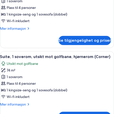
Suite,
1 soverom
utsikt
1
(Balcony)
Plass til 4 personer
soverom,
1 kingsize-seng og 1 sovesofa (dobbel)
balkong,
Wi-fi inkludert
resort-
Mer
Mer informasjon
utsikt
informasjon
(Balcony)
om
Se tilgjengelighet og priser
Suite,
1
soverom,
Åpne
1 soverom, sengetøy av topp kvalitet
4
balkong,
Suite, 1 soverom, utsikt mot golfbane, hjørnerom (Corner)
alle
resort-
Utsikt mot golfbane
utsikt
bildene
(Balcony)
74 m²
av
Suite,
1 soverom
1
Plass til 4 personer
soverom,
1 kingsize-seng og 1 sovesofa (dobbel)
utsikt
Wi-fi inkludert
mot
Mer
Mer informasjon
golfbane,
informasjon
hjørnerom
om