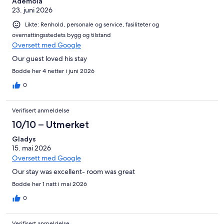
anmeldelser.
Ademola
23. juni 2026
Likte: Renhold, personale og service, fasiliteter og
overnattingsstedets bygg og tilstand
Oversett med Google
Our guest loved his stay
Bodde her 4 netter i juni 2026
0
Verifisert anmeldelse
10/10 – Utmerket
Gladys
15. mai 2026
Oversett med Google
Our stay was excellent- room was great
Bodde her 1 natt i mai 2026
0
Verifisert anmeldelse