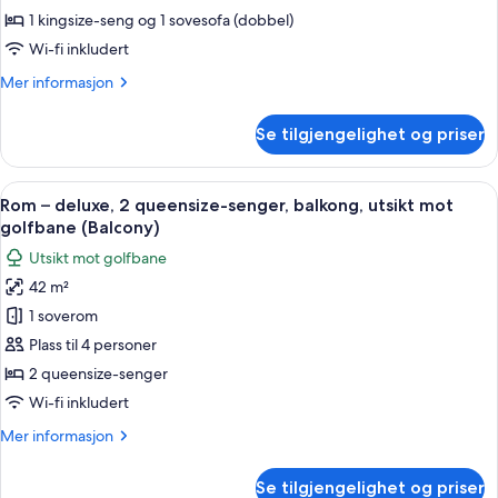
soverom,
1 kingsize-seng og 1 sovesofa (dobbel)
balkong,
Wi-fi inkludert
utsikt
Mer
Mer informasjon
mot
informasjon
golfbane
om
Se tilgjengelighet og priser
(Balcony)
Suite,
1
soverom,
Åpne
Rom – deluxe, 2 queensize-senger, ba
2
balkong,
Rom – deluxe, 2 queensize-senger, balkong, utsikt mot
alle
utsikt
golfbane (Balcony)
mot
bildene
Utsikt mot golfbane
golfbane
av
(Balcony)
42 m²
Rom
1 soverom
–
deluxe,
Plass til 4 personer
2
2 queensize-senger
queensize-
Wi-fi inkludert
senger,
Mer
Mer informasjon
balkong,
informasjon
utsikt
om
Se tilgjengelighet og priser
Rom