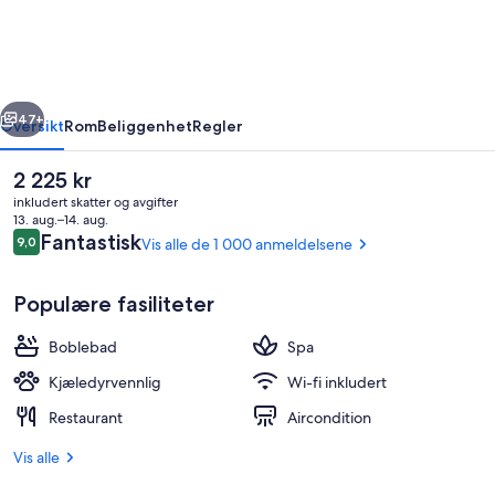
Mountain
Golf
Resort
rige
Neste
&
47+
Oversikt
Rom
Beliggenhet
Regler
Spa,
Den
2 225 kr
Victoria
nåværende
inkludert skatter og avgifter
prisen
13. aug.–14. aug.
er
Anmeldelser
Fantastisk
9,0
Vis alle de 1 000 anmeldelsene
9,0 av 10 –
2 225 kr
Populære fasiliteter
Boblebad
Spa
Eksteriør
Kjæledyrvennlig
Wi-fi inkludert
Restaurant
Aircondition
Vis alle