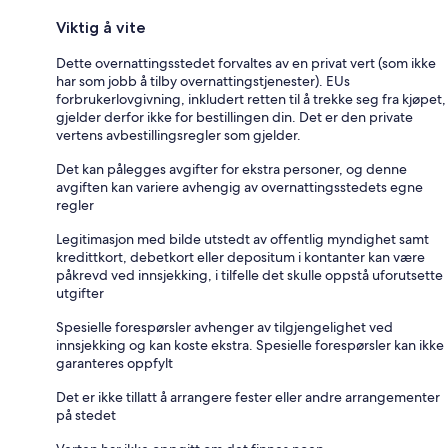
Viktig å vite
Dette overnattingsstedet forvaltes av en privat vert (som ikke
har som jobb å tilby overnattingstjenester). EUs
forbrukerlovgivning, inkludert retten til å trekke seg fra kjøpet,
gjelder derfor ikke for bestillingen din. Det er den private
vertens avbestillingsregler som gjelder.
Det kan pålegges avgifter for ekstra personer, og denne
avgiften kan variere avhengig av overnattingsstedets egne
regler
Legitimasjon med bilde utstedt av offentlig myndighet samt
kredittkort, debetkort eller depositum i kontanter kan være
påkrevd ved innsjekking, i tilfelle det skulle oppstå uforutsette
utgifter
Spesielle forespørsler avhenger av tilgjengelighet ved
innsjekking og kan koste ekstra. Spesielle forespørsler kan ikke
garanteres oppfylt
Det er ikke tillatt å arrangere fester eller andre arrangementer
på stedet