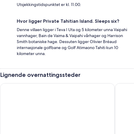
Utsjekkingstidspunktet er kl. 11.00.
Hvor ligger Private Tahitian Island. Sleeps six?
Denne villaen ligger i Teva I Uta og 5 kilometer unna Vaipahi
vannhager, Bain de Vaima & Vaipahi vårhager og Harrison
Smith botaniske hage. Dessuten ligger Olivier Bréaud
internasjonale golfbane og Golf Atimaono Tahiti kun 10
kilometer unna.
Lignende overnattingssteder
Sublime Tahiti Beach Retreat
Villa Mit