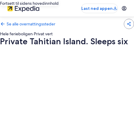
Fortsett til sidens hovedinnhold
Last ned appen
Se alle overnattingssteder
Hele ferieboligen
·
Privat vert
Private Tahitian Island. Sleeps six
Bildegalleri
av