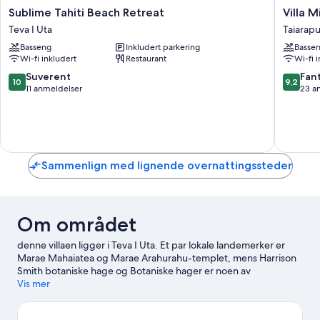
Sublime
Villa
Sublime Tahiti Beach Retreat
Villa M
Tahiti
Mitirapa
Teva I Uta
Taiarap
Beach
Taiarapu
Basseng
Inkludert parkering
Basse
Retreat
Ouest
Wi-fi inkludert
Restaurant
Wi-fi 
Teva
I
10.0
9.2
Suverent
Fant
10
9,2
Uta
av
av
11 anmeldelser
23 a
10,
10,
Suverent,
Fantasti
11
23
anmeldelser
anmelde
Sammenlign med lignende overnattingssteder
Om området
denne villaen ligger i Teva I Uta. Et par lokale landemerker er
Marae Mahaiatea og Marae Arahurahu-templet, mens Harrison
Smith botaniske hage og Botaniske hager er noen av
attraksjonene i området. Med vannaktiviteter som snorkling og
Vis mer
svømming er det mye å finne på i nærheten.
Se vår reiseguide til
Mataiea