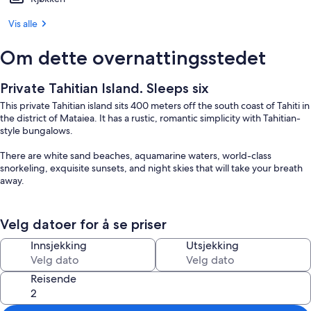
Vis alle
Om dette overnattingsstedet
Private Tahitian Island. Sleeps six
This private Tahitian island sits 400 meters off the south coast of Tahiti in
the district of Mataiea. It has a rustic, romantic simplicity with Tahitian-
style bungalows.
There are white sand beaches, aquamarine waters, world-class
snorkeling, exquisite sunsets, and night skies that will take your breath
away.
The Island has 3 stand-alone sleeping bungalows, 2 bathrooms, a large
main bungalow with Kitchen, Dining and Living space, and an outdoor
Velg datoer for å se priser
waterfront Dining Area.
Innsjekking
Utsjekking
The experience comes with a small boat and captain, three paddle
boards and a kayak
Reisende
The district of Mataiea is a chance to see how real Polynesians live. It is
about 50 minutes south of Papeete, filled with farms, fishing and small