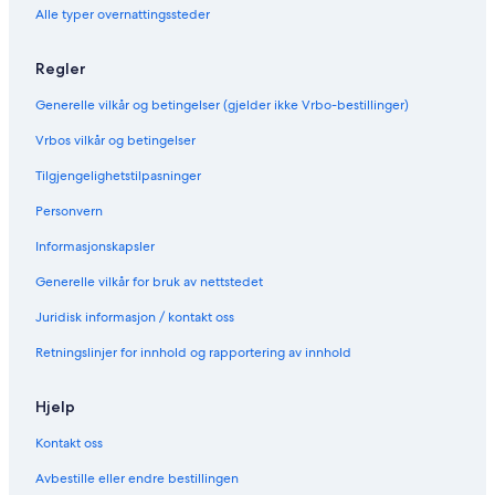
o
e
A
P
Alle typer overnattingssteder
w
R
l
S
o
a
u
o
g
Regler
r
m
e
f
8
P
Generelle vilkår og betingelser (gjelder ikke Vrbo-bestillinger)
P
r
i
i
Vrbos vilkår og betingelser
t
v
Tilgjengelighetstilpasninger
i
é
e
Personvern
Informasjonskapsler
Generelle vilkår for bruk av nettstedet
Juridisk informasjon / kontakt oss
Retningslinjer for innhold og rapportering av innhold
Hjelp
Kontakt oss
Avbestille eller endre bestillingen