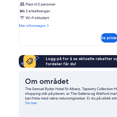
av
anmeldelser)
Plass til 2 personer
Rom,
2 enkeltsenger
2
Wi-fi inkludert
enkeltsenger
Mer
Mer informasjon
informasjon
om
Se prise
Rom,
2
enkeltsenger
Logg på for å se aktuelle rabatter og
fordeler får du!
Om området
The Samuel Ryder Hotel St Albans, Tapestry Collection Hil
shopping står på planen, er The Galleria og Watford mar
kan friste med vakre naturomgivelser. Er du på utkikk et
det skjer noe spennende på Clarence Park eller Planet Ic
Vis mer