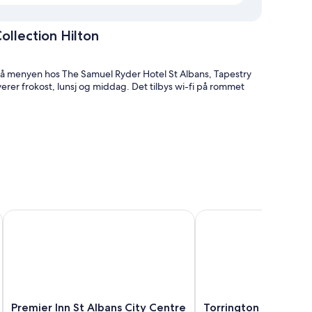
ollection Hilton
r på menyen hos The Samuel Ryder Hotel St Albans, Tapestry
verer frokost, lunsj og middag. Det tilbys wi-fi på rommet
ng
en og overnattingsstedets gode forfatning.
Premier Inn St Albans City Centre
Torrington Hall
 og klimaanlegg i tillegg til fasiliteter som wi-fi (inkludert)
overnattingsstedets rene rom.
Premier
Torrington
Premier Inn St Albans City Centre
Torrington Hall