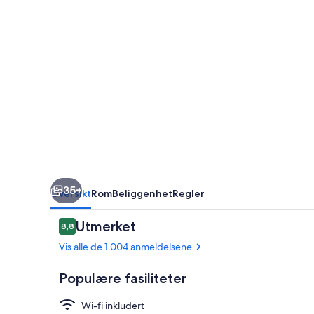
Albans,
Tapestry
Collection
Hilton
35+
Oversikt
Rom
Beliggenhet
Regler
Anmeldelser
Utmerket
8,8
8,8 av 10 –
Vis alle de 1 004 anmeldelsene
Populære fasiliteter
Wi-fi inkludert