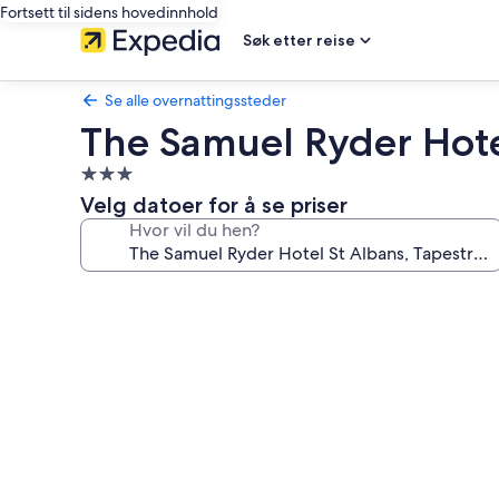
Fortsett til sidens hovedinnhold
Søk etter reise
Se alle overnattingssteder
The Samuel Ryder Hotel
Overnattingssted
med
Velg datoer for å se priser
3.0
Hvor vil du hen?
stjerner
Bildegalleri
av
The
Samuel
Ryder
Hotel
St