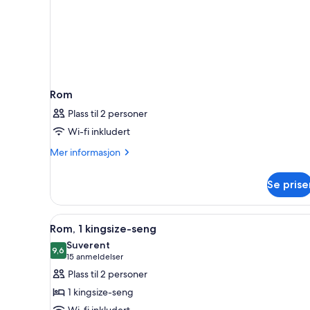
Rom
Plass til 2 personer
Wi-fi inkludert
Mer
Mer informasjon
informasjon
om
Se prise
Rom
Åpne
Safe på rommet, skrivebord, ly
6
Rom, 1 kingsize-seng
alle
Suverent
bildene
9,6
9,6 av 10
(15
15 anmeldelser
av
anmeldelser)
Plass til 2 personer
Rom,
1 kingsize-seng
1