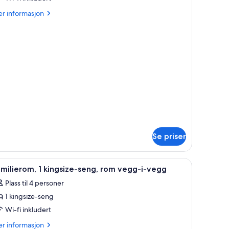
ing
er
r informasjon
uite
formasjon
m
ritage
ng
ite
Se priser
å rommet, skrivebord, lydisolert og strykejern/-brett
pne
Safe på rommet, skrivebord, lydisolert og str
9
milierom, 1 kingsize-seng, rom vegg-i-vegg
le
Plass til 4 personer
ildene
1 kingsize-seng
v
amilierom,
Wi-fi inkludert
er
r informasjon