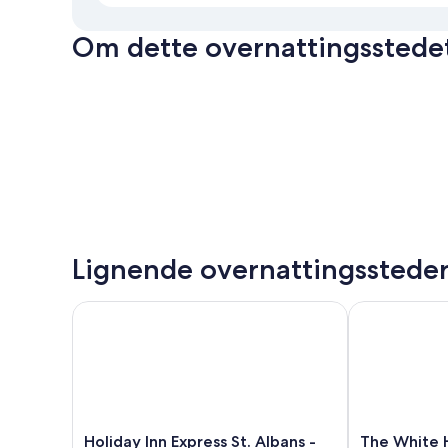
Om dette overnattingsstede
Lignende overnattingsstede
Holiday Inn Express St. Albans - M25, Jct.22 by IHG
The White Ha
Holiday
The
Holiday Inn Express St. Albans -
The White 