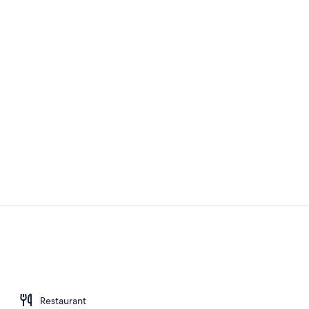
Safe på romm
Rom – deluxe
Restaurant