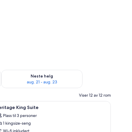
, aug. 14 - aug. 16
Sjekk tilgjengelighet for neste helg, aug. 21 - aug. 23
Neste helg
aug. 21 - aug. 23
Viser 12 av 12 rom
pne
Safe på rommet, skrivebord, lydisolert og str
6
ritage King Suite
le
Plass til 3 personer
ildene
1 kingsize-seng
v
eritage
Wi-fi inkludert