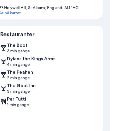
27 Holywell Hill, St Albans, England, AL1 1HG
Se på kartet
Kart
Restauranter
The Boot
3 min gange
Dylans the Kings Arms
4 min gange
The Peahen
2 min gange
The Goat Inn
3 min gange
Per Tutti
1 min gange