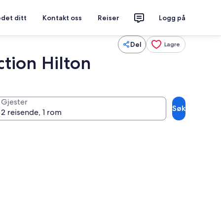
det ditt
Kontakt oss
Reiser
Logg på
Del
Lagre
ction Hilton
Gjester
Søk