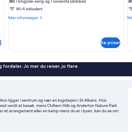
1 kingsize-seng og 1 sovesofa (dobbel)
av
a
Suite,
Su
Wi-fi inkludert
1
1
Mer
M
Mer informasjon
Me
kingsize-
k
informasjon
in
om
o
seng
s
Suite,
Su
med
m
1
1
r
sovesofa
Se priser
s
kingsize-
ki
(Mitchell)
seng
(
se
med
m
sovesofa
so
(Mitchell)
(R
 fordeler. Jo mer du reiser, jo flere
ton ligger i sentrum og nær en togstasjon i St Albans. Hvis
ked verdt et besøk, mens Chiltern Hills og Anderton Nature Park
ter et arrangement eller en kamp mens du er i byen, kan du se om
e.
Se vår reiseguide til St Albans