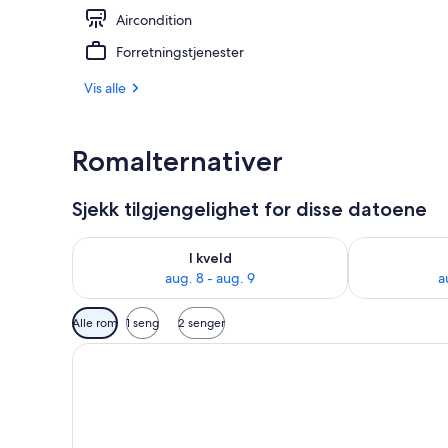
Aircondition
Bar (på overn
Forretningstjenester
Vis alle
Romalternativer
Sjekk tilgjengelighet for disse datoene
Sjekk tilgjengelighet for i kveld, aug. 8 - aug. 9
Sjekk tilgjeng
I kveld
aug. 8 - aug. 9
a
Tilgjengelige
Alle rom
1 seng
2 senger
filtre
for
rom