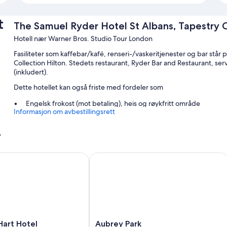
t
The Samuel Ryder Hotel St Albans, Tapestry C
Hotell nær Warner Bros. Studio Tour London
Fasiliteter som kaffebar/kafé, renseri-/vaskeritjenester og bar stå
Collection Hilton. Stedets restaurant, Ryder Bar and Restaurant, ser
(inkludert).
Dette hotellet kan også friste med fordeler som
Engelsk frokost (mot betaling), heis og røykfritt område
Informasjon om avbestillingsrett
Safe i resepsjonen, døgnåpen resepsjon og bagasjeoppbevari
Tur-/billettassistanse
r
I gjesteanmeldelsene skryter mange av den vennlige betjening
rt Hotel
Aubrey Park
Romfasiliteter
Alle de 60 rommene byr på komfort i form av romservice (døgnet rundt)
og safe. I gjesteanmeldelsene er det mange som er fornøyde med 
Her ser du noen flere fasiliteter:
Bad med regndusjhode og toalettartikler (inkludert)
Aubrey
Hart Hotel
Aubrey Park