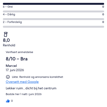
10
på
−
Rangering
6 – Grei
0
8
Utmerket.
på
−
Rangering
4 – Dårlig
0
0
6
Bra.
på
av
−
Rangering
2 – Forferdelig
0
1
4
totalt
Grei.
på
av
−
1
0
2
totalt
Dårlig.
anmeldelser.
av
−
1
0
8,0
totalt
Forferdelig.
anmeldelser.
av
Renhold
1
0
Anmeldelser
totalt
anmeldelser.
av
Verifisert anmeldelse
1
totalt
8/10 – Bra
anmeldelser.
1
Marcel
anmeldelser.
17. juni 2026
Likte: Renhold og annonsens korrekthet
Oversett med Google
Lekker ruim , dicht bij het centrum
Bodde her 1 natt i juni 2026
0