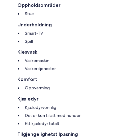
Oppholdsområder
Stue
Underholdning
Smart-TV
Spill
Klesvask
Vaskemaskin
Vaskeritjenester
Komfort
Oppvarming
Kjæledyr
Kjæledyrvennlig
Det er kun tillatt med hunder
Ett kjæledyr totalt
Tilgjengelighetstilpasning