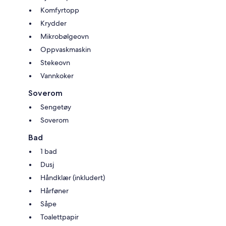
Komfyrtopp
Krydder
Mikrobølgeovn
Oppvaskmaskin
Stekeovn
Vannkoker
Soverom
Sengetøy
Soverom
Bad
1 bad
Dusj
Håndklær (inkludert)
Hårføner
Såpe
Toalettpapir