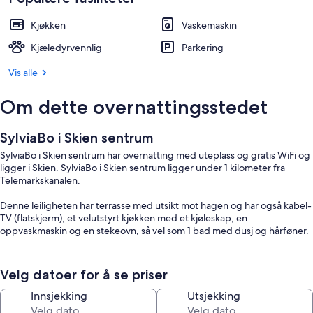
Kjøkken
Vaskemaskin
Kjæledyrvennlig
Parkering
Vis alle
Om dette overnattingsstedet
SylviaBo i Skien sentrum
SylviaBo i Skien sentrum har overnatting med uteplass og gratis WiFi og
ligger i Skien. SylviaBo i Skien sentrum ligger under 1 kilometer fra
Telemarkskanalen.
Denne leiligheten har terrasse med utsikt mot hagen og har også kabel-
TV (flatskjerm), et velutstyrt kjøkken med et kjøleskap, en
oppvaskmaskin og en stekeovn, så vel som 1 bad med dusj og hårføner.
Sandefjord flyplass, Torp ligger 55 kilometer unna.
Velg datoer for å se priser
Gjester som reiser alene, anbefaler beliggenheten til alle som reiser i
eget selskap. De har gitt beliggenheten 9,7 i score.
Innsjekking
Utsjekking