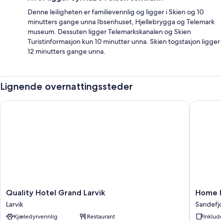
Denne leiligheten er familievennlig og ligger i Skien og 10
minutters gange unna Ibsenhuset, Hjellebrygga og Telemark
museum. Dessuten ligger Telemarkskanalen og Skien
Turistinformasjon kun 10 minutter unna. Skien togstasjon ligger
12 minutters gange unna.
Lignende overnattingssteder
Quality Hotel Grand Larvik
Home Hot
Quality
Home
Quality Hotel Grand Larvik
Home H
Hotel
Hotel
Larvik
Sandefj
Grand
Atlantic
Kjæledyrvennlig
Restaurant
Inklud
Larvik
Sandefj