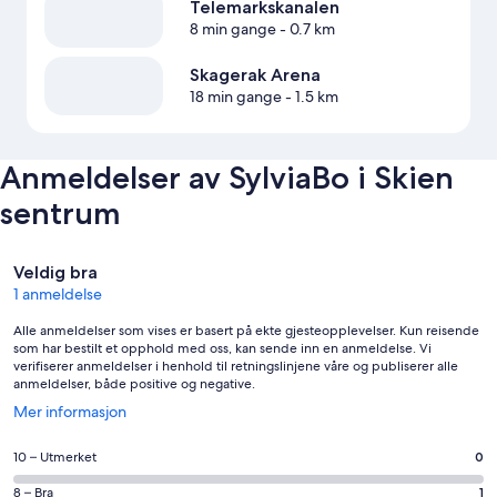
Telemarkskanalen
8 min gange
- 0.7 km
Skagerak Arena
18 min gange
- 1.5 km
Anmeldelser av SylviaBo i Skien
sentrum
Anmeldelser
Veldig bra
1 anmeldelse
Alle anmeldelser som vises er basert på ekte gjesteopplevelser. Kun reisende
som har bestilt et opphold med oss, kan sende inn en anmeldelse. Vi
verifiserer anmeldelser i henhold til retningslinjene våre og publiserer alle
anmeldelser, både positive og negative.
Åpnes
Mer informasjon
i
et
Rangering
10 – Utmerket
0
nytt
på
vindu
Rangering
8 – Bra
1