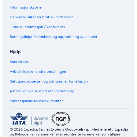
a
s
r
l
n
t
i
o
Informasjonskapsler
d
a
v
c
t
n
a
a
Generelle vilkår for bruk av nettstedet
i
d
t
t
Juridisk informasjon / kontakt oss
l
t
e
e
T
i
p
d
Retningslinjer for innhold og rapportering av innhold
r
l
o
!
a
s
o
F
n
h
l
r
Hjelp
s
o
e
p
p
e
Kontakt oss
o
p
p
r
i
a
Avbestille eller endre bestillingen
t
n
r
Refusjonsprosessen og tidsrammer for refusjon
o
g
k
g
,
i
Å bestille flyreise med et tilgodebeløp
S
s
n
h
p
g
Internasjonale reisedokumenter
o
i
a
p
s
n
p
e
d
i
s
W
n
t
I
© 2026 Expedia, Inc., et Expedia Group-selskap. Med enerett. Expedia
g
e
F
og flylogoen er varemerker eller registrerte varemerker som tilhører