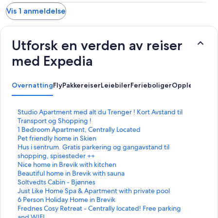
Vis 1 anmeldelse
Utforsk en verden av reiser
med Expedia
Overnatting
Fly
Pakkereiser
Leiebiler
Ferieboliger
Opplevelser
L
Studio Apartment med alt du Trenger ! Kort Avstand til
i
Transport og Shopping !
n
L
1 Bedroom Apartment, Centrally Located
k
i
L
Pet friendly home in Skien
s
n
i
L
Hus i sentrum. Gratis parkering og gangavstand til
o
k
n
i
shopping, spisesteder ++
m
s
k
n
L
Nice home in Brevik with kitchen
å
o
s
k
i
L
Beautiful home in Brevik with sauna
p
m
o
s
n
i
L
Soltvedts Cabin - Bjønnes
n
å
m
o
k
n
i
L
Just Like Home Spa & Apartment with private pool
e
p
å
m
s
k
n
i
L
6 Person Holiday Home in Brevik
r
n
p
å
o
s
k
n
i
L
Frednes Cosy Retreat - Centrally located! Free parking
d
e
n
p
m
o
s
k
n
i
and WIFI