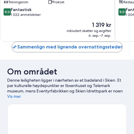
Treningsrom
Frokost
Restau
Larvik
9.0
9.0
Fantastisk
Fant
9,0
9,0
av
av
1 022 anmeldelser
1 00
10,
10,
Prisen
1 319 kr
Fantastisk,
Fantasti
er
1 022
1 004
inkludert skatter og avgifter
1 319 kr
6. sep.–7. sep.
anmeldelser
anmelde
Sammenlign med lignende overnattingssteder
Om området
Denne leiligheten ligger i nærheten av et badeland i Skien. Et
par kulturelle høydepunkter er Ibsenhuset og Telemark
museum, mens Eventyrfabrikken og Skien Idrettspark er noen
av attraksjonene i området. Reiser du med barn? Da bør du ikke
Vis mer
gå glipp av DuVerden sjøfartsmuseum og vitensenter. Du kan
også se om det skjer noe spennende på Skagerak Arena.
Se vår
reiseguide til Skien
Se flere leiligheter i Skien