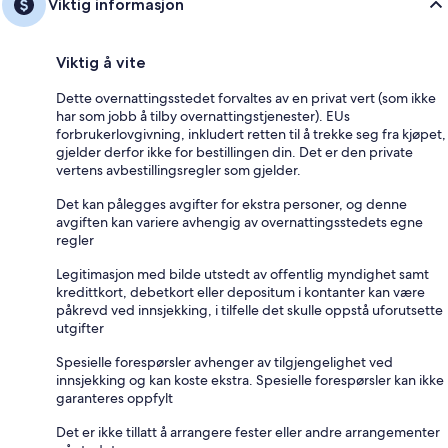
Viktig informasjon
Viktig å vite
Dette overnattingsstedet forvaltes av en privat vert (som ikke
har som jobb å tilby overnattingstjenester). EUs
forbrukerlovgivning, inkludert retten til å trekke seg fra kjøpet,
gjelder derfor ikke for bestillingen din. Det er den private
vertens avbestillingsregler som gjelder.
Det kan pålegges avgifter for ekstra personer, og denne
avgiften kan variere avhengig av overnattingsstedets egne
regler
Legitimasjon med bilde utstedt av offentlig myndighet samt
kredittkort, debetkort eller depositum i kontanter kan være
påkrevd ved innsjekking, i tilfelle det skulle oppstå uforutsette
utgifter
Spesielle forespørsler avhenger av tilgjengelighet ved
innsjekking og kan koste ekstra. Spesielle forespørsler kan ikke
garanteres oppfylt
Det er ikke tillatt å arrangere fester eller andre arrangementer