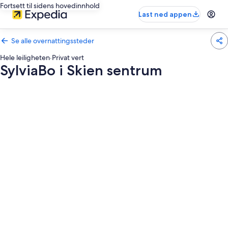
Fortsett til sidens hovedinnhold
Last ned appen
Se alle overnattingssteder
Hele leiligheten
·
Privat vert
SylviaBo i Skien sentrum
Bildegalleri
av