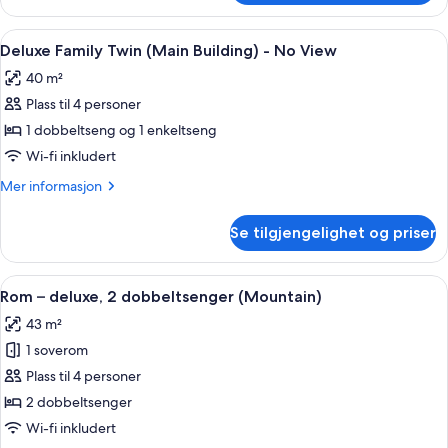
LADIES)
–
familie
Åpne
Dundyner, safe på rommet, skrivebord
1
(HELLO
Deluxe Family Twin (Main Building) - No View
alle
KITTY
40 m²
LADIES)
bildene
Plass til 4 personer
av
Deluxe
1 dobbeltseng og 1 enkeltseng
Family
Wi-fi inkludert
Twin
Mer
Mer informasjon
(Main
informasjon
Building)
om
Se tilgjengelighet og priser
Deluxe
-
Family
No
Twin
Åpne
Rom – deluxe, 2 dobbeltsenger (Mount
View
2
(Main
Rom – deluxe, 2 dobbeltsenger (Mountain)
alle
Building)
43 m²
-
bildene
No
1 soverom
av
View
Rom
Plass til 4 personer
–
2 dobbeltsenger
deluxe,
Wi-fi inkludert
2