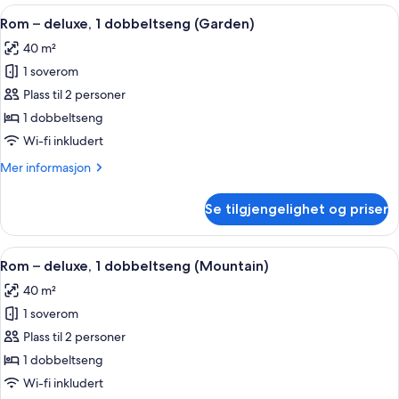
ROOM
Åpne
Rom – deluxe, 1 dobbeltseng (Garden)
1
(TERRACE
Rom – deluxe, 1 dobbeltseng (Garden)
alle
PARTIAL
40 m²
OCEAN
bildene
VIEW)
1 soverom
av
Rom
Plass til 2 personer
–
1 dobbeltseng
deluxe,
Wi-fi inkludert
1
Mer
Mer informasjon
dobbeltseng
informasjon
(Garden)
om
Se tilgjengelighet og priser
Rom
–
deluxe,
Åpne
Utsikt fra rommet
1
1
Rom – deluxe, 1 dobbeltseng (Mountain)
alle
dobbeltseng
40 m²
(Garden)
bildene
1 soverom
av
Rom
Plass til 2 personer
–
1 dobbeltseng
deluxe,
Wi-fi inkludert