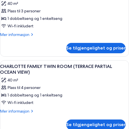
40 m²
OCEAN
bildene
VIEW)
Plass til 3 personer
av
Tomannsrom
1 dobbeltseng og 1 enkeltseng
–
Wi-fi inkludert
familie
Mer
Mer informasjon
(Charlotte
informasjon
Garden)
om
Se tilgjengelighet og priser
Tomannsrom
–
familie
Åpne
CHARLOTTE FAMILY TWIN ROOM (TERRA
2
(Charlotte
CHARLOTTE FAMILY TWIN ROOM (TERRACE PARTIAL
alle
Garden)
OCEAN VIEW)
bildene
40 m²
av
Plass til 4 personer
CHARLOTTE
1 dobbeltseng og 1 enkeltseng
FAMILY
TWIN
Wi-fi inkludert
ROOM
Mer
Mer informasjon
(TERRACE
informasjon
om
PARTIAL
Se tilgjengelighet og priser
CHARLOTTE