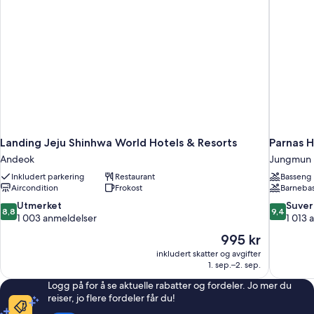
Landing Jeju Shinhwa World Hotels & Resorts
Parnas H
Andeok
Jungmun
Inkludert parkering
Restaurant
Basseng
Aircondition
Frokost
Barneba
8.8
9.4
Utmerket
Suver
8,8
9,4
av
av
1 003 anmeldelser
1 013 
10,
10,
Prisen
995 kr
Utmerket,
Suverent,
er
inkludert skatter og avgifter
1 003
1 013
995 kr
1. sep.–2. sep.
anmeldelser
anmeldels
Logg på for å se aktuelle rabatter og fordeler. Jo mer du
reiser, jo flere fordeler får du!