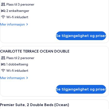
alle
Plass til 3 personer
bildene
2 enkeltsenger
av
DELUXE
Wi-fi inkludert
MOUNTAIN
Mer
Mer informasjon
TWIN
informasjon
om
Se tilgjengelighet og priser
DELUXE
MOUNTAIN
TWIN
Åpne
Dundyner, safe på rommet, skrivebord
2
CHARLOTTE TERRACE OCEAN DOUBLE
alle
Plass til 2 personer
bildene
1 dobbeltseng
av
CHARLOTTE
Wi-fi inkludert
TERRACE
Mer
Mer informasjon
OCEAN
informasjon
om
DOUBLE
Se tilgjengelighet og priser
CHARLOTTE
TERRACE
OCEAN
Åpne
Oppholdsområde | TV
1
DOUBLE
Premier Suite, 2 Double Beds (Ocean)
alle