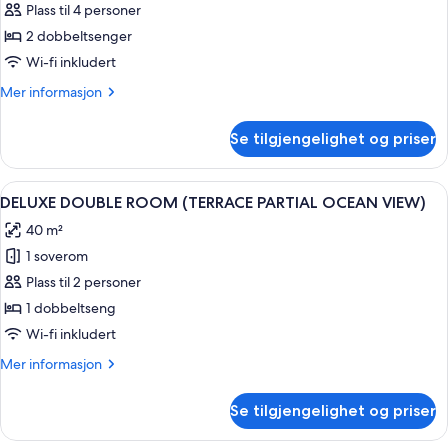
Plass til 4 personer
bildene
2 dobbeltsenger
av
Premier
Wi-fi inkludert
Suite,
Mer
Mer informasjon
2
informasjon
om
Double
Se tilgjengelighet og priser
Premier
Beds
Suite,
(Ocean)
2
Åpne
Dundyner, safe på rommet, skrivebord
1
Double
DELUXE DOUBLE ROOM (TERRACE PARTIAL OCEAN VIEW)
alle
Beds
40 m²
(Ocean)
bildene
1 soverom
av
DELUXE
Plass til 2 personer
DOUBLE
1 dobbeltseng
ROOM
Wi-fi inkludert
(TERRACE
Mer
Mer informasjon
PARTIAL
informasjon
OCEAN
om
Se tilgjengelighet og priser
DELUXE
VIEW)
DOUBLE