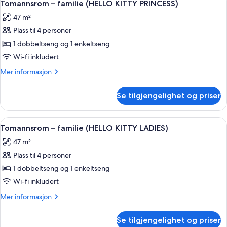
1
(HELLO
Tomannsrom – familie (HELLO KITTY PRINCESS)
alle
KITTY
47 m²
)
bildene
Plass til 4 personer
av
Tomannsrom
1 dobbeltseng og 1 enkeltseng
–
Wi-fi inkludert
familie
Mer
Mer informasjon
(HELLO
informasjon
KITTY
om
Se tilgjengelighet og priser
Tomannsrom
PRINCESS)
–
familie
Åpne
Tomannsrom – familie (HELLO KITTY LA
1
(HELLO
Tomannsrom – familie (HELLO KITTY LADIES)
alle
KITTY
47 m²
PRINCESS)
bildene
Plass til 4 personer
av
Tomannsrom
1 dobbeltseng og 1 enkeltseng
–
Wi-fi inkludert
familie
Mer
Mer informasjon
(HELLO
informasjon
KITTY
om
Se tilgjengelighet og priser
Tomannsrom