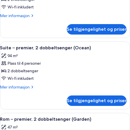
–
Wi-fi inkludert
junior
Mer
Mer informasjon
(TWIN
informasjon
OCEAN)
om
Se tilgjengelighet og priser
Tomannsrom
–
junior
Åpne
Dundyner, safe på rommet, skrivebord
2
(TWIN
Suite – premier, 2 dobbeltsenger (Ocean)
alle
OCEAN)
94 m²
bildene
Plass til 4 personer
av
Suite
2 dobbeltsenger
–
Wi-fi inkludert
premier,
Mer
Mer informasjon
2
informasjon
dobbeltsenger
om
Se tilgjengelighet og priser
Suite
(Ocean)
–
premier,
Åpne
Dundyner, safe på rommet, skrivebord
1
2
Rom – premier, 2 dobbeltsenger (Garden)
alle
dobbeltsenger
47 m²
(Ocean)
bildene