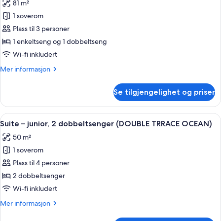
81 m²
bildene
1 soverom
av
Tomannsrom
Plass til 3 personer
–
1 enkeltseng og 1 dobbeltseng
deluxe
Wi-fi inkludert
(FAMILY
Mer
Mer informasjon
TWIN
informasjon
MOUNTAIN)
om
Se tilgjengelighet og priser
Tomannsrom
–
deluxe
Åpne
Dundyner, safe på rommet, skrivebord
2
(FAMILY
Suite – junior, 2 dobbeltsenger (DOUBLE TRRACE OCEAN)
alle
TWIN
50 m²
MOUNTAIN)
bildene
1 soverom
av
Suite
Plass til 4 personer
–
2 dobbeltsenger
junior,
Wi-fi inkludert
2
Mer
Mer informasjon
dobbeltsenger
informasjon
(DOUBLE
om