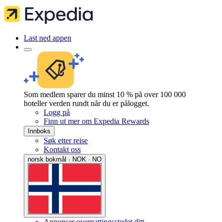
Last ned appen
Som medlem sparer du minst 10 % på over 100 000
hoteller verden rundt når du er pålogget.
Logg på
Finn ut mer om Expedia Rewards
Innboks
Søk etter reise
Kontakt oss
norsk bokmål · NOK · NO
Annonser overnattingsstedet ditt