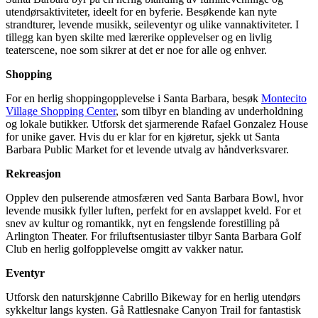
utendørsaktiviteter, ideelt for en byferie. Besøkende kan nyte
strandturer, levende musikk, seileventyr og ulike vannaktiviteter. I
tillegg kan byen skilte med lærerike opplevelser og en livlig
teaterscene, noe som sikrer at det er noe for alle og enhver.
Shopping
For en herlig shoppingopplevelse i Santa Barbara, besøk
Montecito
Village Shopping Center
, som tilbyr en blanding av underholdning
og lokale butikker. Utforsk det sjarmerende Rafael Gonzalez House
for unike gaver. Hvis du er klar for en kjøretur, sjekk ut Santa
Barbara Public Market for et levende utvalg av håndverksvarer.
Rekreasjon
Opplev den pulserende atmosfæren ved Santa Barbara Bowl, hvor
levende musikk fyller luften, perfekt for en avslappet kveld. For et
snev av kultur og romantikk, nyt en fengslende forestilling på
Arlington Theater. For friluftsentusiaster tilbyr Santa Barbara Golf
Club en herlig golfopplevelse omgitt av vakker natur.
Eventyr
Utforsk den naturskjønne Cabrillo Bikeway for en herlig utendørs
sykkeltur langs kysten. Gå Rattlesnake Canyon Trail for fantastisk