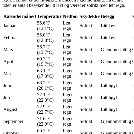
tiden er antall besøkende litt lavt og været er solrikt med lett regn.
Kalendermåned
Temperatur
Nedbør
Skydekke
Belegg
55.6°F
Lett
Januar
Solrikt
Litt lavt
L
(13.1°C)
regn
55.0°F
Lett
Februar
Solrikt
Litt lavt
L
(12.8°C)
regn
56.7°F
Lett
Mars
Solrikt
Gjennomsnittlig
(13.7°C)
regn
60.3°F
Ingen
April
Solrikt
Gjennomsnittlig
(15.7°C)
regn
63.1°F
Ingen
Mai
Solrikt
Gjennomsnittlig
(17.3°C)
regn
68.2°F
Ingen
Juni
Solrikt
Litt høyt
L
(20.1°C)
regn
72.1°F
Ingen
Juli
Solrikt
Litt høyt
L
(22.3°C)
regn
72.9°F
Ingen
August
Solrikt
Litt høyt
L
(22.7°C)
regn
71.6°F
Ingen
September
Solrikt
Gjennomsnittlig
(22.0°C)
regn
66.7°F
Ingen
Oktober
Solrikt
Gjennomsnittlig