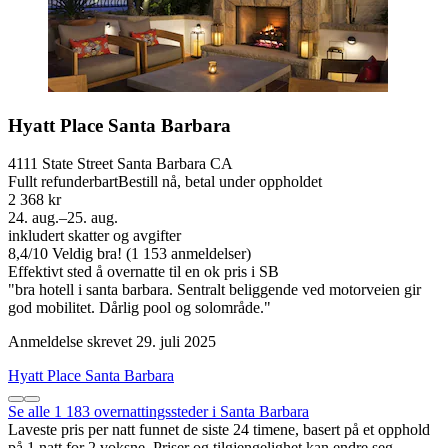
Hyatt Place Santa Barbara
4111 State Street Santa Barbara CA
Fullt refunderbart
Bestill nå, betal under oppholdet
2 368 kr
24. aug.–25. aug.
inkludert skatter og avgifter
8,4
/
10
Veldig bra! (1 153 anmeldelser)
Effektivt sted å overnatte til en ok pris i SB
"bra hotell i santa barbara. Sentralt beliggende ved motorveien gir
god mobilitet. Dårlig pool og solområde."
Anmeldelse skrevet 29. juli 2025
Hyatt Place Santa Barbara
Se alle 1 183 overnattingssteder i Santa Barbara
Laveste pris per natt funnet de siste 24 timene, basert på et opphold
på 1 natt for 2 voksne. Priser og tilgjengelighet kan endre seg.