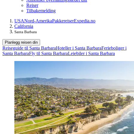
Reiser
Tilbakemelding
USA
Nord-Amerika
Pakkereiser
Expedia.no
California
Santa Barbara
Planlegg reisen din
Reiseguide til Santa Barbara
Hoteller i Santa Barbara
Ferieboliger i
Santa Barbara
Fly til Santa Barbara
Leiebiler i Santa Barbara