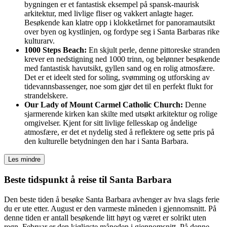
bygningen er et fantastisk eksempel på spansk-maurisk
arkitektur, med livlige fliser og vakkert anlagte hager.
Besøkende kan klatre opp i klokketårnet for panoramautsikt
over byen og kystlinjen, og fordype seg i Santa Barbaras rike
kulturarv.
1000 Steps Beach:
En skjult perle, denne pittoreske stranden
krever en nedstigning ned 1000 trinn, og belønner besøkende
med fantastisk havutsikt, gyllen sand og en rolig atmosfære.
Det er et ideelt sted for soling, svømming og utforsking av
tidevannsbassenger, noe som gjør det til en perfekt flukt for
strandelskere.
Our Lady of Mount Carmel Catholic Church:
Denne
sjarmerende kirken kan skilte med utsøkt arkitektur og rolige
omgivelser. Kjent for sitt livlige fellesskap og åndelige
atmosfære, er det et nydelig sted å reflektere og sette pris på
den kulturelle betydningen den har i Santa Barbara.
Les mindre
Beste tidspunkt å reise til Santa Barbara
Den beste tiden å besøke Santa Barbara avhenger av hva slags ferie
du er ute etter. August er den varmeste måneden i gjennomsnitt. På
denne tiden er antall besøkende litt høyt og været er solrikt uten
regn. Februar er den kjøligste måneden i gjennomsnitt. På denne