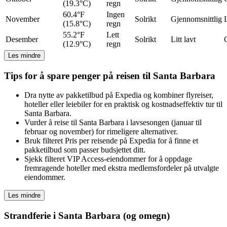
(19.3°C)
regn
60.4°F
Ingen
November
Solrikt
Gjennomsnittlig
L
(15.8°C)
regn
55.2°F
Lett
Desember
Solrikt
Litt lavt
(12.9°C)
regn
Les mindre
Tips for å spare penger på reisen til Santa Barbara
Dra nytte av pakketilbud på Expedia og kombiner flyreiser,
hoteller eller leiebiler for en praktisk og kostnadseffektiv tur til
Santa Barbara.
Vurder å reise til Santa Barbara i lavsesongen (januar til
februar og november) for rimeligere alternativer.
Bruk filteret Pris per reisende på Expedia for å finne et
pakketilbud som passer budsjettet ditt.
Sjekk filteret VIP Access-eiendommer for å oppdage
fremragende hoteller med ekstra medlemsfordeler på utvalgte
eiendommer.
Les mindre
Strandferie i Santa Barbara (og omegn)