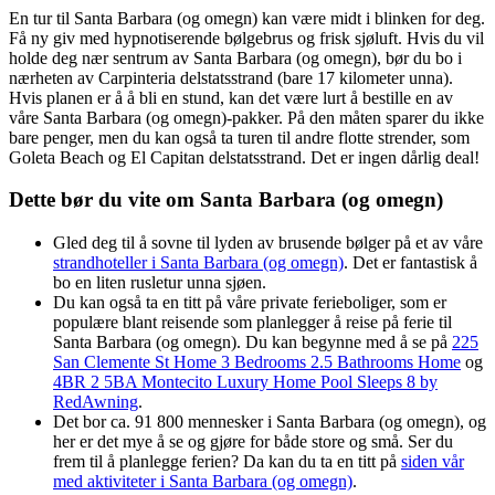
En tur til Santa Barbara (og omegn) kan være midt i blinken for deg.
Få ny giv med hypnotiserende bølgebrus og frisk sjøluft. Hvis du vil
holde deg nær sentrum av Santa Barbara (og omegn), bør du bo i
nærheten av Carpinteria delstatsstrand (bare 17 kilometer unna).
Hvis planen er å å bli en stund, kan det være lurt å bestille en av
våre Santa Barbara (og omegn)-pakker. På den måten sparer du ikke
bare penger, men du kan også ta turen til andre flotte strender, som
Goleta Beach og El Capitan delstatsstrand. Det er ingen dårlig deal!
Dette bør du vite om Santa Barbara (og omegn)
Gled deg til å sovne til lyden av brusende bølger på et av våre
strandhoteller i Santa Barbara (og omegn)
. Det er fantastisk å
bo en liten rusletur unna sjøen.
Du kan også ta en titt på våre private ferieboliger, som er
populære blant reisende som planlegger å reise på ferie til
Santa Barbara (og omegn). Du kan begynne med å se på
225
San Clemente St Home 3 Bedrooms 2.5 Bathrooms Home
og
4BR 2 5BA Montecito Luxury Home Pool Sleeps 8 by
RedAwning
.
Det bor ca. 91 800 mennesker i Santa Barbara (og omegn), og
her er det mye å se og gjøre for både store og små. Ser du
frem til å planlegge ferien? Da kan du ta en titt på
siden vår
med aktiviteter i Santa Barbara (og omegn)
.