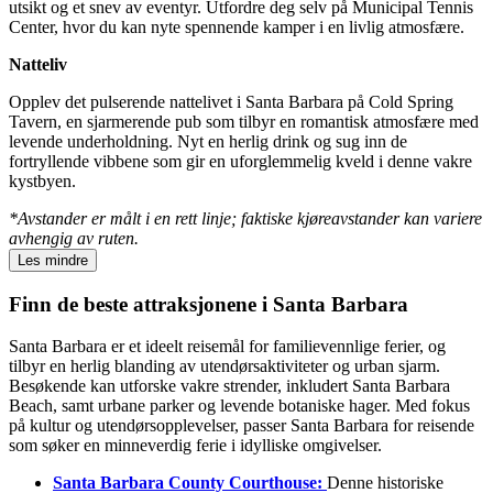
utsikt og et snev av eventyr. Utfordre deg selv på Municipal Tennis
Center, hvor du kan nyte spennende kamper i en livlig atmosfære.
Natteliv
Opplev det pulserende nattelivet i Santa Barbara på Cold Spring
Tavern, en sjarmerende pub som tilbyr en romantisk atmosfære med
levende underholdning. Nyt en herlig drink og sug inn de
fortryllende vibbene som gir en uforglemmelig kveld i denne vakre
kystbyen.
*Avstander er målt i en rett linje; faktiske kjøreavstander kan variere
avhengig av ruten.
Les mindre
Finn de beste attraksjonene i Santa Barbara
Santa Barbara er et ideelt reisemål for familievennlige ferier, og
tilbyr en herlig blanding av utendørsaktiviteter og urban sjarm.
Besøkende kan utforske vakre strender, inkludert Santa Barbara
Beach, samt urbane parker og levende botaniske hager. Med fokus
på kultur og utendørsopplevelser, passer Santa Barbara for reisende
som søker en minneverdig ferie i idylliske omgivelser.
Santa Barbara County Courthouse:
Denne historiske