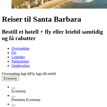
Reiser til Santa Barbara
Bestill et hotell + fly eller leiebil samtidig
og få rabatter
Overnatting
Fly
Leiebiler
Pakkereiser
Opplevelser
Overnatting lagt til
Fly lagt til
Leiebil
Economy
Economy
Premium Economy