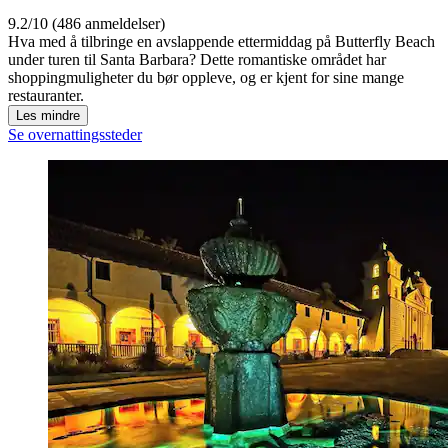
9.2/10 (486 anmeldelser)
Hva med å tilbringe en avslappende ettermiddag på Butterfly Beach
under turen til Santa Barbara? Dette romantiske området har
shoppingmuligheter du bør oppleve, og er kjent for sine mange
restauranter.
Les mindre
Se overnattingssteder