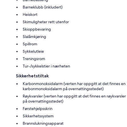
Barneklubb (inkludert)
Heiskort
Skimuligheter rett utenfor
Skioppbevaring
Slalåmkjøring
Spillrom
Sykkelutleie
Treningsrom
Tur-/sykkelstier i nærheten
Sikkerhetstiltak
Karbonmonoksidalarm (verten har oppgitt at det finnes en
karbonmonoksidalarm på overnattingsstedet)
Røykvarsler (verten har oppgitt at det finnes en røykvarsler
på overnattingsstedet)
Førstehjelpsskrin
Sikkerhetssystem
Brannslukningsapparat