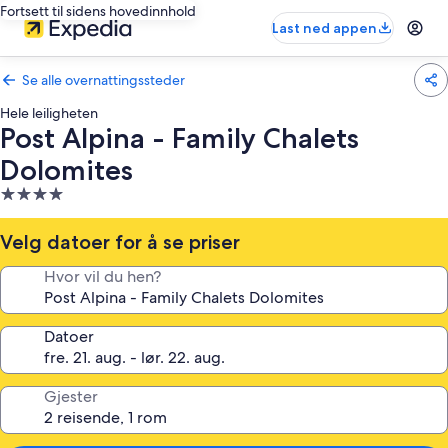
Fortsett til sidens hovedinnhold
Last ned appen
Se alle overnattingssteder
Hele leiligheten
Post Alpina - Family Chalets
Dolomites
Overnattingssted
med
4.0
Velg datoer for å se priser
stjerner
Hvor vil du hen?
Datoer
Gjester