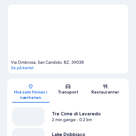
bli med på spennende utendørsaktiviteter som turer til fots eller
med sykkel og finne på andre ting å gjøre, blant annet
skikjøring.
Se vår reiseguide til San Candido
Se flere boliger i San Candido
Via Ombrosa, San Candido, BZ, 39038
Se på kartet
Kart
Hva som finnes i
Transport
Restauranter
nærheten
Tre Cime di Lavaredo
2 min gange
- 0.2 km
Lake Dobbiaco