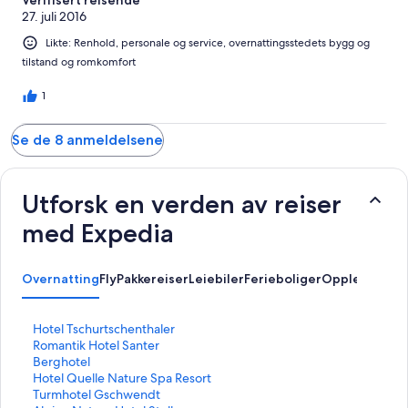
Verifisert reisende
27. juli 2016
Likte: Renhold, personale og service, overnattingsstedets bygg og
tilstand og romkomfort
1
Se de 8 anmeldelsene
Utforsk en verden av reiser
med Expedia
Overnatting
Fly
Pakkereiser
Leiebiler
Ferieboliger
Opplevelser
L
Hotel Tschurtschenthaler
i
L
Romantik Hotel Santer
n
i
L
Berghotel
k
n
i
L
Hotel Quelle Nature Spa Resort
s
k
n
i
L
Turmhotel Gschwendt