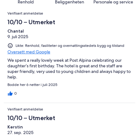
anmeldelser.
av
Renhold
Beliggenheten
Personale og service
8
0
totalt
Anmeldelser
anmeldelser.
av
Verifisert anmeldelse
8
totalt
anmeldelser.
10/10 – Utmerket
8
anmeldelser.
Chantal
9. juli 2025
Likte: Renhold, fasiliteter og overnattingsstedets bygg og tilstand
Oversett med Google
We spent a really lovely week at Post Alpina celebrating our
daughter’s first birthday. The hotel is great and the staff are
super friendly, very used to young children and always happy to
help.
Bodde her 6 netter i juli 2025
0
Verifisert anmeldelse
10/10 – Utmerket
Kerstin
27. sep. 2025