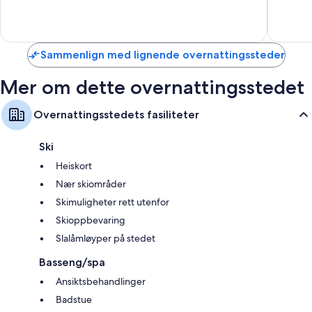
Bär
Suveren
10,
San
4
Fantastisk,
Candido
anmelde
50
anmeldelser
Sammenlign med lignende overnattingssteder
Mer om dette overnattingsstedet
Overnattingsstedets fasiliteter
Ski
Heiskort
Nær skiområder
Skimuligheter rett utenfor
Skioppbevaring
Slalåmløyper på stedet
Basseng/spa
Ansiktsbehandlinger
Badstue