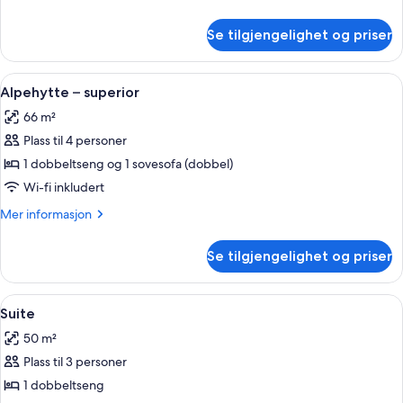
informasjon
om
Se tilgjengelighet og priser
Alpehytte
Åpne
Alpehytte – superior | 1 soverom, safe
8
Alpehytte – superior
alle
66 m²
bildene
Plass til 4 personer
av
Alpehytte
1 dobbeltseng og 1 sovesofa (dobbel)
–
Wi-fi inkludert
superior
Mer
Mer informasjon
informasjon
om
Se tilgjengelighet og priser
Alpehytte
–
superior
Åpne
Suite | 1 soverom, safe på rommet, skr
7
Suite
alle
50 m²
bildene
Plass til 3 personer
av
Suite
1 dobbeltseng