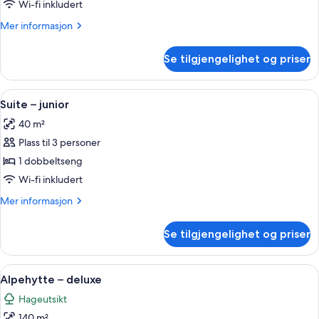
Wi-fi inkludert
Mer
Mer informasjon
informasjon
om
Se tilgjengelighet og priser
Suite
Åpne
Suite – junior | 1 soverom, safe på ro
6
Suite – junior
alle
40 m²
bildene
Plass til 3 personer
av
Suite
1 dobbeltseng
–
Wi-fi inkludert
junior
Mer
Mer informasjon
informasjon
om
Se tilgjengelighet og priser
Suite
–
junior
Åpne
Alpehytte – deluxe | Oppholdsområde 
9
Alpehytte – deluxe
alle
Hageutsikt
bildene
140 m²