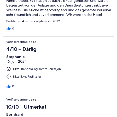
Familienhotel. Wir haben es auch als Paar genossen und waren
begeistert von der Anlage und den Dienstleistungen, inklusive
Wellness. Die Küche ist hervorragend und das gesamte Personal
sehr freundlich und zuvorkommend. Wir werden das Hotel
wieder besuchen.
Bodde her 4 netter i september 2022
0
Verifisert anmeldelse
4/10 – Dårlig
Stephanie
16. juni 2024
Likte: Renhold og kommunikasjon
Likte ikke: Fasiliteter
0
Verifisert anmeldelse
10/10 – Utmerket
Bernhard