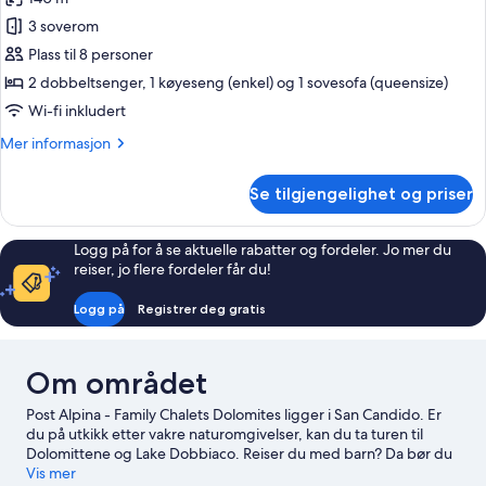
av
Alpehytte
3 soverom
–
Plass til 8 personer
deluxe
2 dobbeltsenger, 1 køyeseng (enkel) og 1 sovesofa (queensize)
Wi-fi inkludert
Mer
Mer informasjon
informasjon
om
Se tilgjengelighet og priser
Alpehytte
–
deluxe
Logg på for å se aktuelle rabatter og fordeler. Jo mer du
reiser, jo flere fordeler får du!
Logg på
Registrer deg gratis
Om området
Post Alpina - Family Chalets Dolomites ligger i San Candido. Er
du på utkikk etter vakre naturomgivelser, kan du ta turen til
Dolomittene og Lake Dobbiaco. Reiser du med barn? Da bør du
ikke gå glipp av Acquafun og Fun Bob. Benytt også sjansen til å
Vis mer