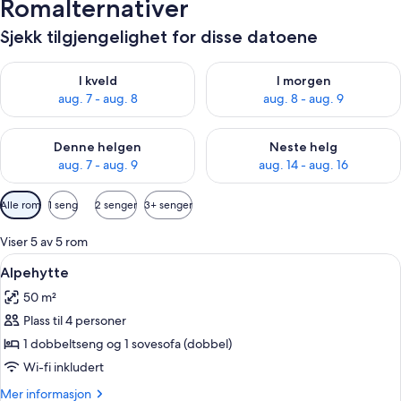
Romalternativer
Sjekk tilgjengelighet for disse datoene
Sjekk tilgjengelighet for i kveld, aug. 7 - aug. 8
Sjekk tilgjengelighet for i mor
I kveld
I morgen
aug. 7 - aug. 8
aug. 8 - aug. 9
Sjekk tilgjengelighet for denne helgen, aug. 7 - aug. 9
Sjekk tilgjengelighet for neste 
Denne helgen
Neste helg
aug. 7 - aug. 9
aug. 14 - aug. 16
Tilgjengelige
Alle rom
1 seng
2 senger
3+ senger
filtre
for
Viser 5 av 5 rom
rom
Åpne
Alpehytte | 1 soverom, safe på rommet
6
Alpehytte
alle
50 m²
bildene
Plass til 4 personer
av
Alpehytte
1 dobbeltseng og 1 sovesofa (dobbel)
Wi-fi inkludert
Mer
Mer informasjon