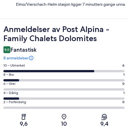
Elmo/Vierschach-Helm stasjon ligger 7 minutters gange unna.
Anmeldelser
Anmeldelser av Post Alpina -
Family Chalets Dolomites
Fantastisk
9,0
8 anmeldelser
Rangering
10 – Utmerket
6
på
Rangering
8 – Bra
1
10
på
−
Rangering
6 – Grei
0
8
Utmerket.
på
−
Rangering
4 – Dårlig
1
6
6
Bra.
på
av
−
Rangering
2 – Forferdelig
0
1
4
totalt
Grei.
på
av
−
8
0
2
totalt
Dårlig.
anmeldelser.
av
−
8
1
9,6
10
9,4
totalt
Forferdelig.