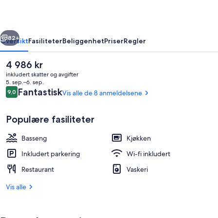
Chalets
Dolomites
rige
Neste
82+
Oversikt
Fasiliteter
Beliggenhet
Priser
Regler
Den
4 986 kr
nåværende
inkludert skatter og avgifter
prisen
5. sep.–6. sep.
er
Anmeldelser
Fantastisk
9,0
Vis alle de 8 anmeldelsene
9,0 av 10 –
4 986 kr
Populære fasiliteter
Basseng
Kjøkken
Fasade – kveld/natt
Inkludert parkering
Wi-fi inkludert
Restaurant
Vaskeri
Vis alle