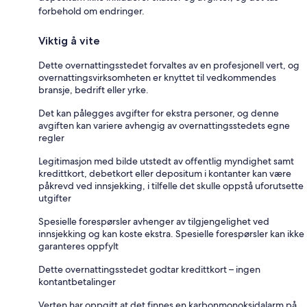
forbehold om endringer.
Viktig å vite
Dette overnattingsstedet forvaltes av en profesjonell vert, og
overnattingsvirksomheten er knyttet til vedkommendes
bransje, bedrift eller yrke.
Det kan pålegges avgifter for ekstra personer, og denne
avgiften kan variere avhengig av overnattingsstedets egne
regler
Legitimasjon med bilde utstedt av offentlig myndighet samt
kredittkort, debetkort eller depositum i kontanter kan være
påkrevd ved innsjekking, i tilfelle det skulle oppstå uforutsette
utgifter
Spesielle forespørsler avhenger av tilgjengelighet ved
innsjekking og kan koste ekstra. Spesielle forespørsler kan ikke
garanteres oppfylt
Dette overnattingsstedet godtar kredittkort – ingen
kontantbetalinger
Verten har oppgitt at det finnes en karbonmonoksidalarm på