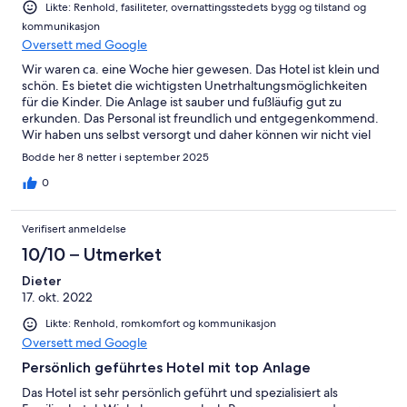
Likte: Renhold, fasiliteter, overnattingsstedets bygg og tilstand og
kommunikasjon
Oversett med Google
Wir waren ca. eine Woche hier gewesen. Das Hotel ist klein und
schön. Es bietet die wichtigsten Unetrhaltungsmöglichkeiten
für die Kinder. Die Anlage ist sauber und fußläufig gut zu
erkunden. Das Personal ist freundlich und entgegenkommend.
Wir haben uns selbst versorgt und daher können wir nicht viel
zum Essen vor Ort sagen. Aber Brötchen konnte man vor Ort
Bodde her 8 netter i september 2025
bestellen. Am Tag der Ankunft hatten wir die Möglichkeit am
Lagerfeuer teilzunehmen, obwohl zu wenige Kinder da waren.
0
Am letzten Tag wollten wir die Aktivitiäten des Kinderclubs noch
mitnehmen. Leider fiel dann das Kerzengießen und auch das
Verifisert anmeldelse
Lagerfeuer aus, weil zu wenige Kinder da waren, drei Kinder
saßen zudem im Kinderclub. Es waren drei Betreuerinnen da.
10/10 – Utmerket
Empfanden wir persönlich sehr schade, da unsere Kinder sich
Dieter
wirklich darauf gefreut haben und dann sehr traurig darüber
17. okt. 2022
waren. Würde es persönlich besser finden, wenn Aktivitäten
nicht abgesagt werden, auch wenn es zu wenige Kinder gibt.
Likte: Renhold, romkomfort og kommunikasjon
Man bucht ja auch Hotels, weil es diese Angebote gibt. Nur weil
Oversett med Google
man nicht in der Hochsaison kommt, sollte sowas nicht ausfallen,
oder man sollte das klar im Vorfeld, vor der Buchung
Persönlich geführtes Hotel mit top Anlage
kommunizieren.
Das Hotel ist sehr persönlich geführt und spezialisiert als