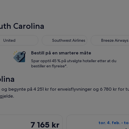
uth Carolina
United
Southwest Airlines
Breeze Airways
Bestill på en smartere måte
Spar opptil 45 % på utvalgte hoteller etter at du
bestiller en flyreise*.
olina
e og begynte på 4 251 kr for enveisflyvninger og 6 780 kr for t
 gjelde.
 til Charlotte, med avreise tor. 4. feb. og retur tor. 11. mars, 
Velg flyreisen me
7 165 kr
7 165 kr
tor. 4. feb. - to
Tur-