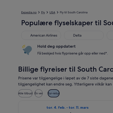
Expedia.no
Fly
USA
Fly til South Carolina
Populære flyselskaper til So
American Airlines
Delta
Hold deg oppdatert
Få beskjed hvis flyprisene går opp eller ned*.
Billige flyreiser til South Car
Prisene var tilgjengelige i løpet av de 7 siste dagen
tilgjengelighet kan endre seg. Ytterligere vilkår kan
Alle tilbud
Én vei
Tur-retur
Velg flyreisen med Finnair fra Stavanger
tor. 4. feb. - tor. 11. mars