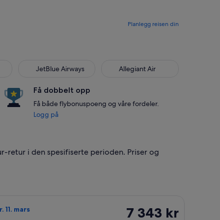
Planlegg reisen din
JetBlue Airways
Allegiant Air
Få dobbelt opp
Få både flybonuspoeng og våre fordeler.
Logg på
ur-retur i den spesifiserte perioden. Priser og
med en pris på 7 165 kr. funnet for 3 dager siden
d Finnair fra Stavanger til Charlotte, med avreise tor. 4. feb. 
7 343 kr
7 343 kr
r. 11. mars
Tur-