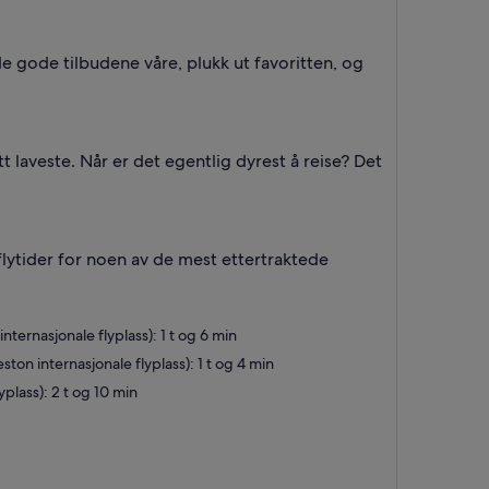
de gode tilbudene våre, plukk ut favoritten, og
itt laveste. Når er det egentlig dyrest å reise? Det
 flytider for noen av de mest ettertraktede
nternasjonale flyplass): 1 t og 6 min
ton internasjonale flyplass): 1 t og 4 min
plass): 2 t og 10 min