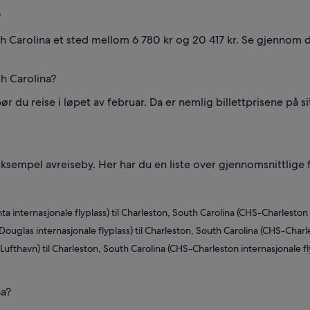
?
outh Carolina et sted mellom 6 780 kr og 20 417 kr. Se gjennom 
th Carolina?
 bør du reise i løpet av februar. Da er nemlig billettprisene på s
or eksempel avreiseby. Her har du en liste over gjennomsnittlige
a internasjonale flyplass) til Charleston, South Carolina (CHS-Charleston i
ouglas internasjonale flyplass) til Charleston, South Carolina (CHS-Charles
fthavn) til Charleston, South Carolina (CHS-Charleston internasjonale fly
na?