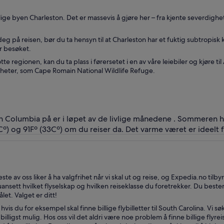
livlige byen Charleston. Det er massevis å gjøre her – fra kjente severdi
eg på reisen, bør du ta hensyn til at Charleston har et fuktig subtropisk k
r besøket.
tte regionen, kan du ta plass i førersetet i en av våre leiebiler og kjør
gheter, som Cape Romain National Wildlife Refuge.
yen Columbia på er i løpet av de livlige månedene . Sommeren he
 og 91Fº (33Cº) om du reiser da. Det varme været er ideelt fo
este av oss liker å ha valgfrihet når vi skal ut og reise, og Expedia.no tilbyr
sett hvilket flyselskap og hvilken reiseklasse du foretrekker. Du bestem
let. Valget er ditt!
hvis du for eksempel skal finne billige flybilletter til South Carolina. Vi 
r billigst mulig. Hos oss vil det aldri være noe problem å finne billige flyr