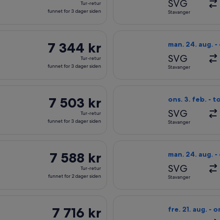
SVG
Tur-retur
retur,
funnet for 3 dager siden
Stavanger
funnet
for
r til Charlotte, med avreise ons. 3. feb. og retur tor. 4. mars,
Velg flyreisen m
3
7 344 kr
7 344 kr
man. 24. aug. - 
dager
Tur-
SVG
Tur-retur
siden
retur,
funnet for 3 dager siden
Stavanger
funnet
for
r til Charlotte, med avreise tor. 4. feb. og retur tor. 11. mars,
Velg flyreisen me
3
7 503 kr
7 503 kr
ons. 3. feb. - t
dager
Tur-
SVG
Tur-retur
siden
retur,
funnet for 3 dager siden
Stavanger
funnet
for
til Columbia, med avreise man. 24. aug. og retur fre. 27. nov.,
Velg flyreisen m
3
7 588 kr
7 588 kr
man. 24. aug. - 
dager
Tur-
SVG
Tur-retur
siden
retur,
funnet for 2 dager siden
Stavanger
funnet
for
s fra Stavanger til Charleston, med avreise fre. 11. sep. og retu
Velg flyreisen m
2
7 716 kr
7 716 kr
fre. 21. aug. - o
dager
Tur-