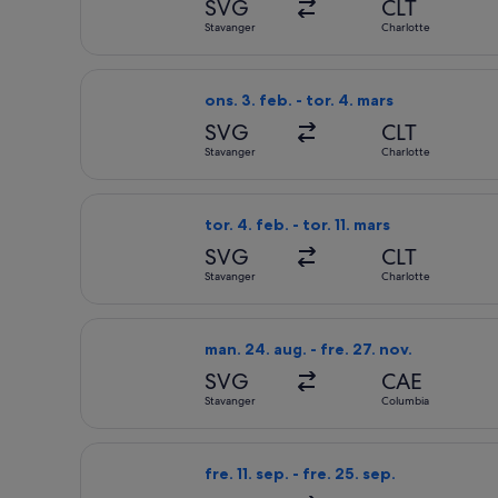
SVG
CLT
Stavanger
Charlotte
Velg flyreisen med Finnair fra Stavange
ons. 3. feb. - tor. 4. mars
SVG
CLT
Stavanger
Charlotte
Velg flyreisen med Finnair fra Stavange
tor. 4. feb. - tor. 11. mars
SVG
CLT
Stavanger
Charlotte
Velg flyreisen med Delta fra Stavanger 
man. 24. aug. - fre. 27. nov.
SVG
CAE
Stavanger
Columbia
Velg flyreisen med Scandinavian Airline
fre. 11. sep. - fre. 25. sep.