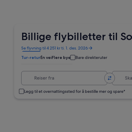
Billige flybilletter til 
Åpnes
Se flyvning til 4 251 kr ti. 1. des. 2026
i
Tur-retur
Én vei
Flere byer
Bare direkteruter
et
nytt
vindu
Reiser fra
Skal til
Legg til et overnattingssted for å bestille mer og spare*