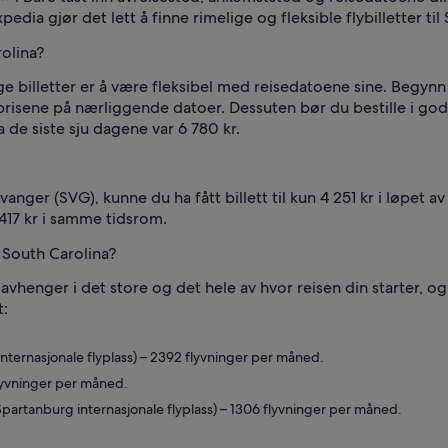
xpedia gjør det lett å finne rimelige og fleksible flybilletter til
rolina?
lige billetter er å være fleksibel med reisedatoene sine. Begynn 
 prisene på nærliggende datoer. Dessuten bør du bestille i god
a de siste sju dagene var 6 780 kr.
nger (SVG), kunne du ha fått billett til kun 4 251 kr i løpet av 
417 kr i samme tidsrom.
i South Carolina?
 avhenger i det store og det hele av hvor reisen din starter, og
t:
nternasjonale flyplass) – 2392 flyvninger per måned.
lyvninger per måned.
Spartanburg internasjonale flyplass) – 1306 flyvninger per måned.