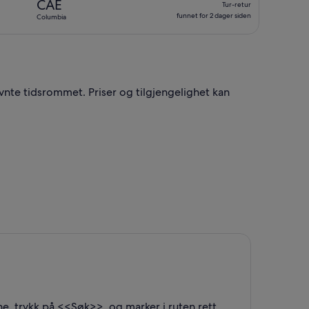
CAE
Tur-retur
siden
retur,
funnet for 2 dager siden
Columbia
funnet
for
2
dager
siden
nevnte tidsrommet. Priser og tilgjengelighet kan
g., med en pris på 6 780 kr. funnet for 1 dag siden
ne, trykk på <<Søk>>, og marker i ruten rett