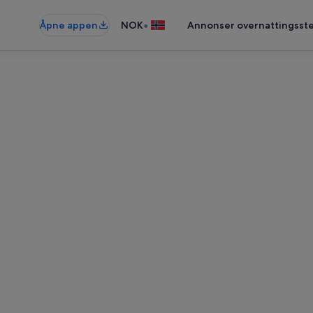
•
Åpne appen
NOK
Annonser overnattingsste