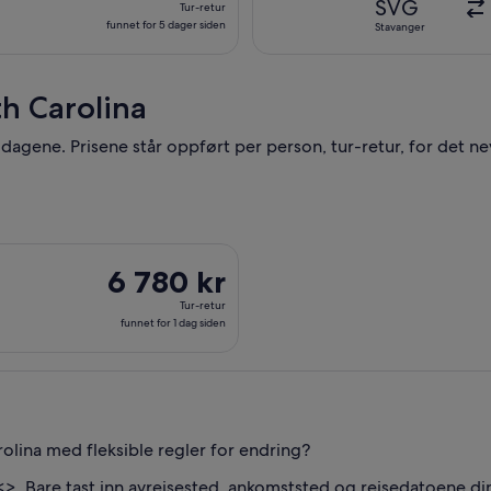
SVG
Tur-retur
siden
retur,
funnet for 5 dager siden
Stavanger
funnet
for
5
th Carolina
dager
siden
 7 dagene. Prisene står oppført per person, tur-retur, for det 
 til Charleston, med avreise tor. 20. aug. og retur man. 24. au
6 780 kr
6 780 kr
Tur-
Tur-retur
retur,
funnet for 1 dag siden
funnet
for
1
dag
siden
arolina med fleksible regler for endring?
<
>. Bare tast inn avreisested, ankomststed og reisedatoene di