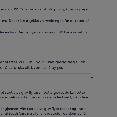
gheter som USS Yorktown til mat, shopping, kunst og mye
lima. Det er lurt å sjekke værmeldingen før du reiser, så
e til Awendaw. Denne byen ligger rundt 40 km nordøst for
r starter 20. Juni, og du kan glede deg til en
r å utforske alt byen har å by på.
 et stort utvalg av flyreiser. Dette gjør at du kan sette
mer selv om du vil reise morgen eller kveld, inkludere
søker gjennom vårt store utvalg av flyselskaper og -ruter
eiser til South Carolina eller andre steder, og dermed får