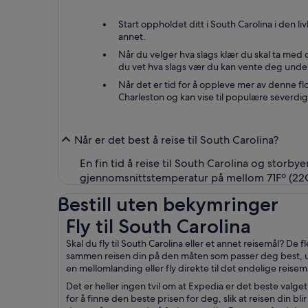
Start oppholdet ditt i South Carolina i den 
annet.
Når du velger hva slags klær du skal ta med d
du vet hva slags vær du kan vente deg unde
Når det er tid for å oppleve mer av denne flo
Charleston og kan vise til populære severdi
Når er det best å reise til South Carolina?
En fin tid å reise til South Carolina og storb
gjennomsnittstemperatur på mellom 71Fº (22Cº)
Bestill uten bekymringer
Fly til South Carolina
Fly til South Carolina
Skal du fly til South Carolina eller et annet reisemål? De fl
sammen reisen din på den måten som passer deg best, uan
en mellomlanding eller fly direkte til det endelige reisemå
Det er heller ingen tvil om at Expedia er det beste valget 
for å finne den beste prisen for deg, slik at reisen din bli