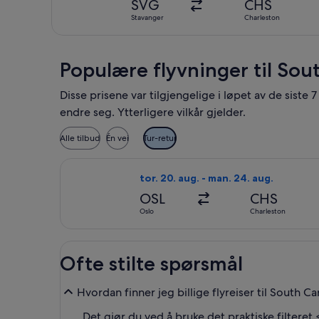
SVG
CHS
Stavanger
Charleston
Populære flyvninger til Sou
Disse prisene var tilgjengelige i løpet av de siste
endre seg. Ytterligere vilkår gjelder.
Alle tilbud
Én vei
Tur-retur
Velg flyreisen med Lufthansa fra Oslo
tor. 20. aug. - man. 24. aug.
OSL
CHS
Oslo
Charleston
Ofte stilte spørsmål
Hvordan finner jeg billige flyreiser til South C
Det gjør du ved å bruke det praktiske filteret 