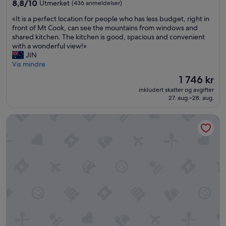
4.0
8.8
8,8/10
Utmerket
p
(436 anmeldelser)
stjerner
av
o
«
«It is a perfect location for people who has less budget, right in
10,
i
I
front of Mt Cook, can see the mountains from windows and
Utmerket,
n
t
shared kitchen. The kitchen is good, spacious and convenient
(436
t
i
with a wonderful view!»
anmeldelser)
i
s
JIN
n
a
Vis mindre
g
p
.
Prisen
1 746 kr
e
»
er
inkludert skatter og avgifter
r
1 746 kr
27. aug.–28. aug.
f
e
Galaxy Boutique Hotel
c
t
l
o
c
a
t
i
o
n
f
o