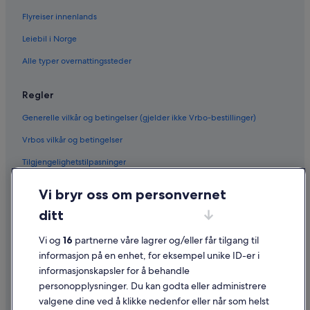
Flyreiser innenlands
Leiebil i Norge
Alle typer overnattingssteder
Regler
Generelle vilkår og betingelser (gjelder ikke Vrbo-bestillinger)
Vrbos vilkår og betingelser
Tilgjengelighetstilpasninger
Personvern
Vi bryr oss om personvernet
Informasjonskapsler
ditt
Generelle vilkår for bruk av nettstedet
Vi og
16
partnerne våre lagrer og/eller får tilgang til
Juridisk informasjon / kontakt oss
informasjon på en enhet, for eksempel unike ID-er i
informasjonskapsler for å behandle
Retningslinjer for innhold og rapportering av innhold
personopplysninger. Du kan godta eller administrere
valgene dine ved å klikke nedenfor eller når som helst
Hjelp