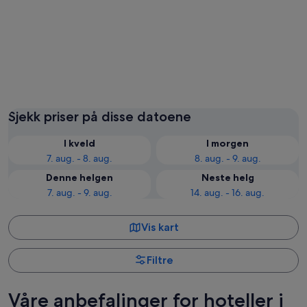
Lake Tekapo
Twizel
Sjekk priser på disse datoene
I kveld
I morgen
7. aug. - 8. aug.
8. aug. - 9. aug.
Denne helgen
Neste helg
7. aug. - 9. aug.
14. aug. - 16. aug.
Vis kart
Filtre
Våre anbefalinger for hoteller i