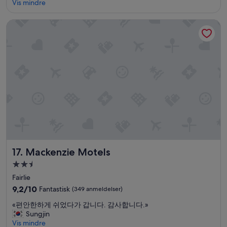
i
Vis mindre
c
k
o
t
Mackenzie Motels
f
e
f
n
e
v
e
a
,
r
a
s
s
p
n
e
o
r
m
r
o
e
r
t
e
a
i
v
Mackenzie Motels
17. Mackenzie Motels
n
e
t
Overnattingssted
t
h
med
n
Fairlie
e
y
2.5
9.2
9,2/10
Fantastisk
(349 anmeldelser)
r
t
stjerner
av
o
t
«
«편안한하게 쉬었다가 갑니다. 감사합니다.»
10,
o
s
편
Sungjin
Fantastisk,
m
t
안
Vis mindre
(349
,