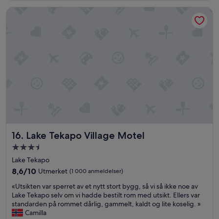
t
anmeldelser)
a
y
Lake Tekapo Village Motel
s
»
a
b
i
t
c
o
l
d
.
A
l
s
o
Lake Tekapo Village Motel
16. Lake Tekapo Village Motel
I
Overnattingssted
a
s
med
Lake Tekapo
k
3.5
8.6
8,6/10
Utmerket
(1 000 anmeldelser)
e
stjerner
av
d
«
«Utsikten var sperret av et nytt stort bygg, så vi så ikke noe av
10,
f
U
Lake Tekapo selv om vi hadde bestilt rom med utsikt. Ellers var
Utmerket,
o
t
standarden på rommet dårlig, gammelt, kaldt og lite koselig. »
(1 000
r
s
Camilla
anmeldelser)
a