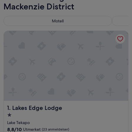
Mackenzie District
Motell
Lakes Edge Lodge
Lakes Edge Lodge
1. Lakes Edge Lodge
Overnattingssted
med
Lake Tekapo
1.0
8.8
8,8/10
Utmerket
(23 anmeldelser)