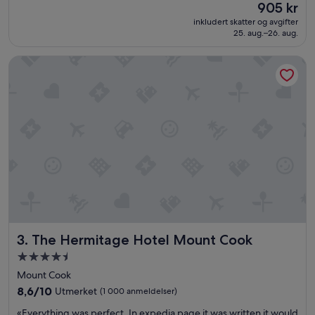
Prisen
905 kr
10,
er
Fantastisk,
inkludert skatter og avgifter
905 kr
25. aug.–26. aug.
(431
anmeldelser)
The Hermitage Hotel Mount Cook
The Hermitage Hotel Mount Cook
3. The Hermitage Hotel Mount Cook
Overnattingssted
med
Mount Cook
4.5
8.6
8,6/10
Utmerket
(1 000 anmeldelser)
stjerner
av
«
«Everything was perfect. In expedia page it was written it would