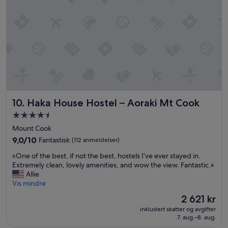
o
i
o
g
d
h
s
t
i
i
z
n
e
f
r
r
o
o
o
n
m
t
Haka House Hostel – Aoraki Mt Cook
10. Haka House Hostel – Aoraki Mt Cook
w
o
i
f
Overnattingssted
t
M
med
Mount Cook
h
t
4.5
a
9.0
C
9,0/10
Fantastisk
(112 anmeldelser)
stjerner
m
av
o
«
«One of the best, if not the best, hostels I’ve ever stayed in.
a
10,
o
O
Extremely clean, lovely amenities, and wow the view. Fantastic.»
z
Fantastisk,
k
n
Allie
i
(112
,
e
Vis mindre
n
anmeldelser)
c
o
g
a
Prisen
2 621 kr
f
v
n
er
inkludert skatter og avgifter
t
i
s
2 621 kr
7. aug.–8. aug.
h
e
e