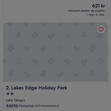
stjerne
av
Prisen
621 kr
10,
er
Utmerket,
inkludert skatter og avgifter
621 kr
1. sep.–2. sep.
(23
anmeldelser)
Lakes Edge Holiday Park
Lakes Edge Holiday Park
2. Lakes Edge Holiday Park
Overnattingssted
med
Lake Tekapo
2.0
9.0
9,0/10
Fantastisk
(431 anmeldelser)
stjerner
av