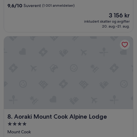
l
4.5
9.6
9,6/10
Suverent
(1 001 anmeldelser)
y
stjerner
av
s
Prisen
3 156 kr
10,
h
er
Suverent,
inkludert skatter og avgifter
o
3 156 kr
20. aug.–21. aug.
(1 001
w
anmeldelser)
e
Aoraki Mount Cook Alpine Lodge
r
w
h
i
c
h
w
a
s
a
b
i
t
d
Aoraki Mount Cook Alpine Lodge
8. Aoraki Mount Cook Alpine Lodge
i
s
Overnattingssted
a
med
Mount Cook
p