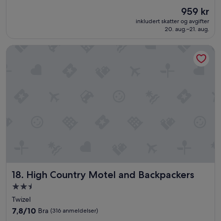
o
한
anmeldelser)
a
Prisen
959 kr
r
하
n
er
t
inkludert skatter og avgifter
게
d
959 kr
b
20. aug.–21. aug.
쉬
i
y
었
t
g
High Country Motel and Backpackers
다
w
g
가
a
,
갑
s
s
니
c
å
다
o
v
.
l
i
감
d
s
사
a
å
합
n
i
니
d
k
다
y
k
.
o
e
»
u
n
h
o
High Country Motel and Backpackers
18. High Country Motel and Backpackers
a
e
v
Overnattingssted
a
e
med
v
Twizel
t
L
2.5
7.8
7,8/10
Bra
(316 anmeldelser)
o
a
stjerner
av