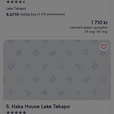
Overnattingssted
p
med
Lake Tekapo
e
4.5
d
8.2
8,2/10
Veldig bra
(3 375 anmeldelser)
stjerner
i
av
Prisen
1 710 kr
a
10,
er
p
Veldig
inkludert skatter og avgifter
1 710 kr
a
29. aug.–30. aug.
bra,
g
(3 375
e
anmeldelser)
Haka House Lake Tekapo
i
t
w
a
s
w
r
i
t
t
e
n
i
t
Haka House Lake Tekapo
5. Haka House Lake Tekapo
w
Overnattingssted