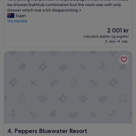
10,
E
be shower/bathtub combination but the room was with only
Utmerket,
v
shower which was a bit disappointing.»
(1 000
e
Sujan
anmeldelser)
r
Vis mindre
y
Prisen
2 001 kr
t
er
inkludert skatter og avgifter
h
2 001 kr
3. sep.–4. sep.
i
n
Peppers Bluewater Resort
g
w
a
s
p
e
r
f
e
c
t
.
I
n
Peppers Bluewater Resort
4. Peppers Bluewater Resort
e
x