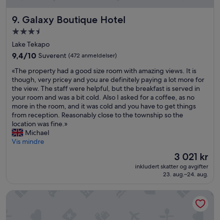
r
p
Galaxy Boutique Hotel
9. Galaxy Boutique Hotel
e
o
Overnattingssted
p
med
Lake Tekapo
l
3.5
e
9.4
9,4/10
Suverent
(472 anmeldelser)
stjerner
w
av
«
«The property had a good size room with amazing views. It is
h
10,
T
though, very pricey and you are definitely paying a lot more for
o
Suverent,
h
the view. The staff were helpful, but the breakfast is served in
h
(472
e
your room and was a bit cold. Also I asked for a coffee, as no
a
anmeldelser)
p
more in the room, and it was cold and you have to get things
s
r
from reception. Reasonably close to the township so the
l
o
location was fine.»
e
p
Michael
s
e
Vis mindre
s
r
b
Prisen
3 021 kr
t
u
er
inkludert skatter og avgifter
y
d
3 021 kr
23. aug.–24. aug.
h
g
a
e
Haka House Hostel – Aoraki Mt Cook
d
t
a
,
g
r