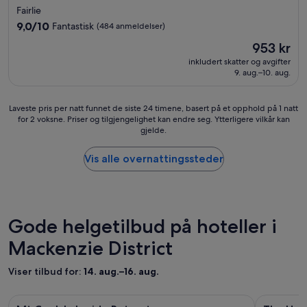
p
med
s
o
Fairlie
s
t
r
4.0
9.0
9,0/10
Fantastisk
(484 anmeldelser)
o
a
g
stjerner
av
t
n
Prisen
o
953 kr
10,
h
d
er
i
Fantastisk,
inkludert skatter og avgifter
e
a
953 kr
n
9. aug.–10. aug.
(484
l
r
g
anmeldelser)
o
d
o
c
e
f
Laveste
Laveste pris per natt funnet de siste 24 timene, basert på et opphold på 1 natt
a
n
f
for 2 voksne. Priser og tilgjengelighet kan endre seg. Ytterligere vilkår kan
pris
t
gjelde.
p
»
per
i
å
natt
o
r
funnet
Vis alle overnattingssteder
n
o
de
w
m
siste
a
m
24
s
e
timene,
f
t
basert
Gode helgetilbud på hoteller i
i
d
på
n
Mackenzie District
å
et
e
r
opphold
.
l
på
Viser tilbud for:
14. aug.–16. aug.
»
i
1
g
natt
Bildegalleri
Mt Cook Lakeside Retreat
Bildegall
The Huts a
,
for