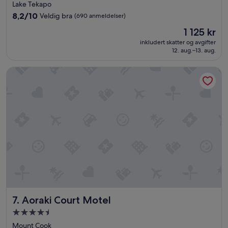
n
med
Lake Tekapo
a
3.0
8.2
8,2/10
Veldig bra
(690 anmeldelser)
t
stjerner
av
i
Prisen
1 125 kr
10,
o
er
Veldig
inkludert skatter og avgifter
n
1 125 kr
12. aug.–13. aug.
bra,
b
(690
u
anmeldelser)
Aoraki Court Motel
t
t
h
e
r
o
o
m
w
a
s
w
i
t
Aoraki Court Motel
7. Aoraki Court Motel
h
o
Overnattingssted
n
med
Mount Cook