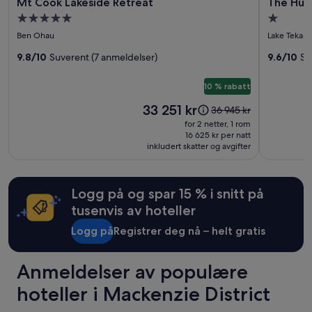
Mt Cook Lakeside Retreat
The Huts
for
for
g
2
Overnattingssted
Overnatt
a
voksne.
Mt
The
med
med
m
Priser
Ben Ohau
Lake Tekap
Cook
Huts
m
5.0
1.0
og
Lakeside
9.8/10
Suverent (7 anmeldelser)
at
9.6/10
Su
e
tilgjengelighet
stjerner
stjerne
l
Retreat
Lakes
kan
t
endre
10 % rabatt
Edge
,
seg.
Prisen
33 251 kr
Prisen
k
36 945 kr
Ytterligere
er
var
a
vilkår
for 2 netter, 1 rom
33 251 kr
36 945 kr.
l
16 625 kr per natt
kan
inkludert skatter og avgifter
Se
d
gjelde.
mer
t
informasjon
o
om
g
Logg på og spar 15 % i snitt på
standardpris.
l
tusenvis av hoteller
i
t
Logg på
Registrer deg nå – helt gratis
e
k
o
Anmeldelser av populære
s
e
hoteller i Mackenzie District
l
i