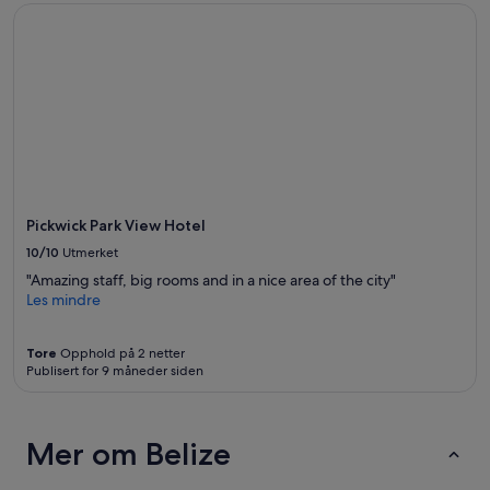
og
s
Pickwick Park View Hotel
e
tilgjengelighet
v
n
kan
e
.
endre
r
M
seg.
y
i
Ytterligere
c
g
vilkår
l
h
kan
e
t
gjelde.
a
l
n
o
.
o
S
Pickwick Park View Hotel
k
u
a
10/10
Utmerket
m
b
"Amazing staff, big rooms and in a nice area of the city"
m
i
Les mindre
e
t
r
d
t
a
Tore
Opphold på 2 netter
i
t
Publisert for 9 måneder siden
m
e
e
d
t
o
h
Mer om Belize
n
e
t
s
h