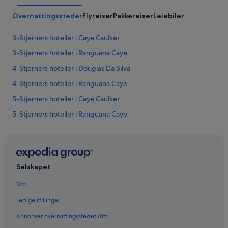
e
o
b
Overnattingssteder
Flyreiser
Pakkereiser
Leiebiler
m
e
m
a
o
3-Stjerners hoteller i Caye Caulker
c
n
h
3-Stjerners hoteller i Ranguana Caye
a
o
r
4-Stjerners hoteller i Douglas Da Silva
n
e
t
a
4-Stjerners hoteller i Ranguana Caye
h
s
e
5-Stjerners hoteller i Caye Caulker
(
p
p
5-Stjerners hoteller i Ranguana Caye
r
o
o
o
Hoteller i Alta Vista
p
l
e
Hoteller i Blancaneau
)
r
,
Hoteller i Burrell Boom
t
b
Selskapet
y
u
Hoteller i Camalote
b
t
Om
u
Billige hoteller i Caye Caulker
d
t
Ledige stillinger
o
Hoteller med wi-fi i Caye Caulker
t
e
h
Annonser overnattingsstedet ditt
s
Romantiske hoteller i Caye Caulker
e