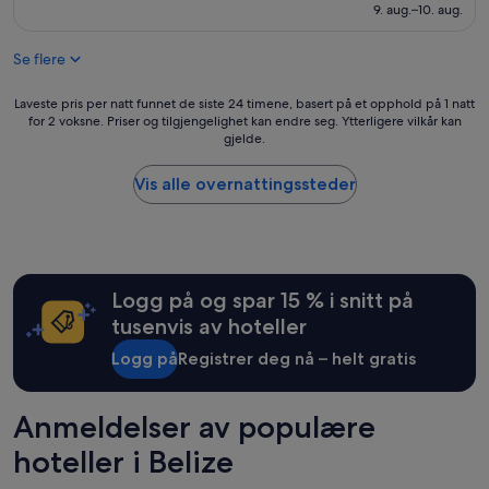
1 815 kr
f
(1 007
9. aug.–10. aug.
a
o
anmeldelser)
n
o
n
Se flere
d
e
w
l
Laveste
a
Laveste pris per natt funnet de siste 24 timene, basert på et opphold på 1 natt
s
for 2 voksne. Priser og tilgjengelighet kan endre seg. Ytterligere vilkår kan
pris
s
.
gjelde.
per
g
F
natt
r
u
funnet
e
Vis alle overnattingssteder
l
de
a
l
siste
t
y
24
.
e
timene,
E
q
basert
v
u
Logg på og spar 15 % i snitt på
på
e
i
et
r
tusenvis av hoteller
p
opphold
y
p
Logg på
Registrer deg nå – helt gratis
på
t
e
1
h
d
natt
i
k
for
Anmeldelser av populære
n
i
2
g
t
hoteller i Belize
voksne.
w
c
Priser
a
h