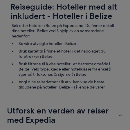
a
e
Reiseguide: Hoteller med alt
r
p
g
inkludert - Hoteller i Belize
i
a
c
s
t
Søk etter hoteller i Belize på Expedia.no. Du finner enkelt
s
u
dine hoteller i Belize ved å hjelp av en av metodene
u
r
nedenfor:
m
e
Se våre utvalgte hoteller i Belize.
i
s
s
Bruk kartet til å finne et hotell i det nabolaget du
b
t
foretrekker i Belize.
o
o
t
Bruk filtrene til å vise hoteller i et bestemt område i
o
h
Belize. Velg type, kjede eller hotellklasse fra enkel (1
t
i
stjerne) til luksuriøs (5 stjerner) i Belize.
h
n
i
Angi dine reisedatoer slik at vi kan vise de beste
s
c
tilbudene på hoteller i Belize – så lenge de varer.
i
k
d
t
e
o
a
u
Utforsk en verden av reiser
n
s
d
med Expedia
e
i
t
n
h
c