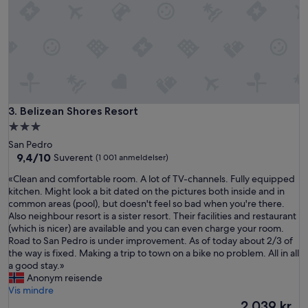
n
d
2
t
e
e
n
a
g
Belizean Shores Resort
3. Belizean Shores Resort
e
r
Overnattingssted
s
med
San Pedro
.
3.0
9.4
9,4/10
Suverent
(1 001 anmeldelser)
T
av
stjerner
h
«
«Clean and comfortable room. A lot of TV-channels. Fully equipped
10,
e
C
kitchen. Might look a bit dated on the pictures both inside and in
Suverent,
s
l
common areas (pool), but doesn't feel so bad when you're there.
(1 001
t
e
Also neighbour resort is a sister resort. Their facilities and restaurant
anmeldelser)
a
a
(which is nicer) are available and you can even charge your room.
f
n
Road to San Pedro is under improvement. As of today about 2/3 of
f
a
the way is fixed. Making a trip to town on a bike no problem. All in all
w
n
a good stay.»
a
d
Anonym reisende
s
c
Vis mindre
v
o
Prisen
2 039 kr