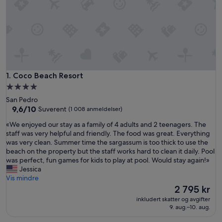
Coco Beach Resort
1. Coco Beach Resort
Overnattingssted
med
San Pedro
4.0
9.6
9,6/10
Suverent
(1 008 anmeldelser)
av
stjerner
«
«We enjoyed our stay as a family of 4 adults and 2 teenagers. The
10,
W
staff was very helpful and friendly. The food was great. Everything
Suverent,
e
was very clean. Summer time the sargassum is too thick to use the
(1 008
e
beach on the property but the staff works hard to clean it daily. Pool
anmeldelser)
n
was perfect, fun games for kids to play at pool. Would stay again!»
j
Jessica
o
Vis mindre
y
Prisen
2 795 kr
e
er
inkludert skatter og avgifter
d
2 795 kr
9. aug.–10. aug.
o
u