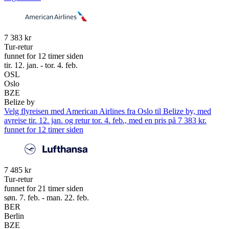
7 383 kr
Tur-retur
funnet for 12 timer siden
tir. 12. jan. - tor. 4. feb.
OSL
Oslo
BZE
Belize by
Velg flyreisen med American Airlines fra Oslo til Belize by, med
avreise tir. 12. jan. og retur tor. 4. feb., med en pris på 7 383 kr.
funnet for 12 timer siden
7 485 kr
Tur-retur
funnet for 21 timer siden
søn. 7. feb. - man. 22. feb.
BER
Berlin
BZE