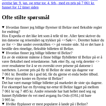
avreise lør. 9. jan. og retur tor. 4. feb., med en pris på 7 061 kr.
funnet for 12 timer siden
Ofte stilte spørsmål
Hvordan finner jeg billige flyreiser til Belize med fleksible regler
for endring?
Hos Expedia er det like lett som å telle til tre. Aller først skriver du
inn datoene og reisemålet og trykker på <<Søk>>. Deretter huker du
av for <> like under overskriften <> på venstre side. Så er det bare å
bestille den rimelige, fleksible billetten til Belize.
Hvordan finner jeg billige billetter til Belize?
En av de enkleste måtene å finne billige flybilletter til Belize på er å
være fleksibel med reisedatoene. Søk etter fly, og velg deretter <>
over resultatene for å se en oversikt over prisene på datoene i
nærheten. Laveste pris på fly til Belize de siste sju dagene var
7 061 kr. Bestiller du i god tid, får du gjerne et enda bedre tilbud.
Hvor mye koster en flyreise til Belize?
Det har vært mange billige billetter på markedet de siste sju dagene.
For eksempel har en flyvning tur-retur til Belize ligget på mellom
7 061 kr og 7 485 kr. Andre reisende har hatt hellet med seg og
funnet flybilletter én vei med avgang fra Oslo (OSL) til bare
3 995 kr.
Hvilke flyplasser er mest populære å lande på i Belize?