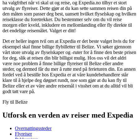
ha valgfrihet når vi skal ut og reise, og Expedia.no tilbyr et stort
utvalg av flyreiser. Dette gjør at du kan sette sammen reisen din på
den måten som passer deg best, uansett hvilket flyselskap og hvilken
reiseklasse du foretrekker. Du bestemmer selv om du vil reise
morgen eller kveld, inkludere en mellomlanding eller fly direkte til
det endelige reisemålet. Valget er ditt!
Det er heller ingen tvil om at Expedia er det beste valget hvis du for
eksempel skal finne billige flybilletter til Belize. Vi søker gjennom
vårt store utvalg av flyselskaper og -ruter for å finne den beste prisen
for deg, slik at reisen din blir billigst mulig. Hos oss vil det aldri
være noe problem å finne billige flyreiser til Belize eller andre
steder, og dermed får du mer å rutte med på ferieturen din. En annen
fordel ved å bestille hos Expedia er at våre kundebehandlere står
klare til å hjelpe deg døgnet rundt, noe som gjør at du kan fly til
Belize eller et av våre andre reisemål i visshet om at du alltid vil bli
godt tatt vare på.
Fly til Belize
Utforsk en verden av reiser med Expedia
Overnattingssteder
Flyreiser