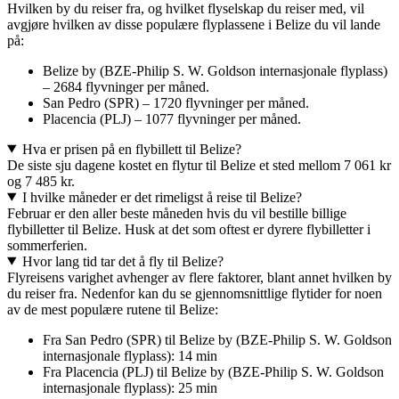
Hvilken by du reiser fra, og hvilket flyselskap du reiser med, vil
avgjøre hvilken av disse populære flyplassene i Belize du vil lande
på:
Belize by (BZE-Philip S. W. Goldson internasjonale flyplass)
– 2684 flyvninger per måned.
San Pedro (SPR) – 1720 flyvninger per måned.
Placencia (PLJ) – 1077 flyvninger per måned.
Hva er prisen på en flybillett til Belize?
De siste sju dagene kostet en flytur til Belize et sted mellom 7 061 kr
og 7 485 kr.
I hvilke måneder er det rimeligst å reise til Belize?
Februar er den aller beste måneden hvis du vil bestille billige
flybilletter til Belize. Husk at det som oftest er dyrere flybilletter i
sommerferien.
Hvor lang tid tar det å fly til Belize?
Flyreisens varighet avhenger av flere faktorer, blant annet hvilken by
du reiser fra. Nedenfor kan du se gjennomsnittlige flytider for noen
av de mest populære rutene til Belize:
Fra San Pedro (SPR) til Belize by (BZE-Philip S. W. Goldson
internasjonale flyplass): 14 min
Fra Placencia (PLJ) til Belize by (BZE-Philip S. W. Goldson
internasjonale flyplass): 25 min