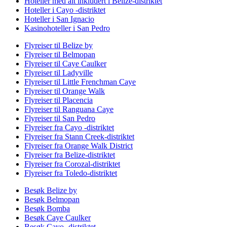
Hoteller med alt inkludert i Belize-distriktet
Hoteller i Cayo -distriktet
Hoteller i San Ignacio
Kasinohoteller i San Pedro
Flyreiser til Belize by
Flyreiser til Belmopan
Flyreiser til Caye Caulker
Flyreiser til Ladyville
Flyreiser til Little Frenchman Caye
Flyreiser til Orange Walk
Flyreiser til Placencia
Flyreiser til Ranguana Caye
Flyreiser til San Pedro
Flyreiser fra Cayo -distriktet
Flyreiser fra Stann Creek-distriktet
Flyreiser fra Orange Walk District
Flyreiser fra Belize-distriktet
Flyreiser fra Corozal-distriktet
Flyreiser fra Toledo-distriktet
Besøk Belize by
Besøk Belmopan
Besøk Bomba
Besøk Caye Caulker
Besøk Cayo -distriktet