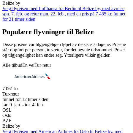
Belize by
Velg flyreisen med Lufthansa fra Berlin til Belize by, med avreise
søn. 7. feb. og retur man. 22. feb., med en pris på 7 485 kr. funnet
for 21 timer siden
Populære flyvninger til Belize
Disse prisene var tilgjengelige i løpet av de siste 7 dagene. Prisene
står oppført per person, tur-retur, for det nevnte tidsrommet. Priser
og tilgjengelighet kan endre seg. Ytterligere vilkår gjelder.
Alle tilbud
Én vei
Tur-retur
7 061 kr
Tur-retur
funnet for 12 timer siden
lør. 9. jan. - tor. 4. feb.
OSL
Oslo
BZE
Belize by
Velg flyreisen med American Airlines fra Oslo til Belize by, med