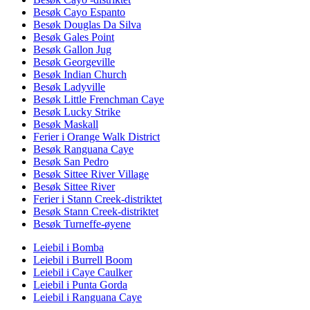
Besøk Cayo Espanto
Besøk Douglas Da Silva
Besøk Gales Point
Besøk Gallon Jug
Besøk Georgeville
Besøk Indian Church
Besøk Ladyville
Besøk Little Frenchman Caye
Besøk Lucky Strike
Besøk Maskall
Ferier i Orange Walk District
Besøk Ranguana Caye
Besøk San Pedro
Besøk Sittee River Village
Besøk Sittee River
Ferier i Stann Creek-distriktet
Besøk Stann Creek-distriktet
Besøk Turneffe-øyene
Leiebil i Bomba
Leiebil i Burrell Boom
Leiebil i Caye Caulker
Leiebil i Punta Gorda
Leiebil i Ranguana Caye