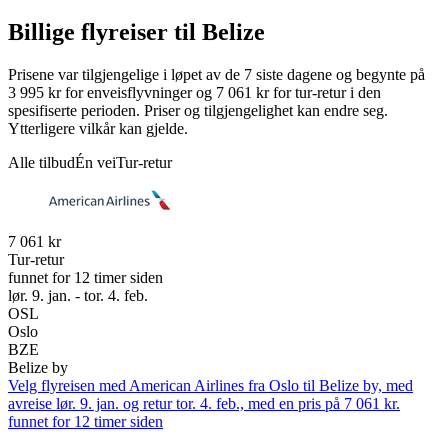
Billige flyreiser til Belize
Prisene var tilgjengelige i løpet av de 7 siste dagene og begynte på
3 995 kr for enveisflyvninger og 7 061 kr for tur-retur i den
spesifiserte perioden. Priser og tilgjengelighet kan endre seg.
Ytterligere vilkår kan gjelde.
Alle tilbud
Én vei
Tur-retur
7 061 kr
Tur-retur
funnet for 12 timer siden
lør. 9. jan. - tor. 4. feb.
OSL
Oslo
BZE
Belize by
Velg flyreisen med American Airlines fra Oslo til Belize by, med
avreise lør. 9. jan. og retur tor. 4. feb., med en pris på 7 061 kr.
funnet for 12 timer siden