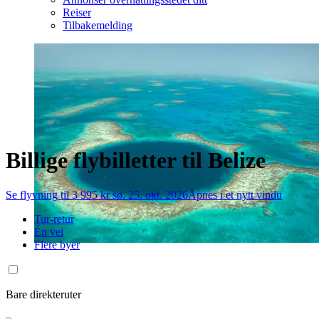
Reiser
Tilbakemelding
Billige flybilletter til Belize
Se flyvning til 3 995 kr sø. 25. okt. 2026
Åpnes i et nytt vindu
Tur-retur
Én vei
Flere byer
Bare direkteruter