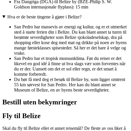
Fra Dangriga (DGA) til Belize by (BZE-Philip S. W.
Goldson internasjonale flyplass): 15 min
Hva er de beste tingene å gjøre i Belize?
San Pedro har massevis av energi og kultur, og er et utmerket
sted å starte ferien din i Belize. Du kan blant annet ta turen til
berømte severdigheter som Belize sjokoladeselskap, dra på
shopping eller kose deg med mat og drikke på noen av byens
mange førsteklasses spisesteder. Så her er det bare å velge og
vrake.
San Pedro har et tropisk monsunklima. Før du reiser er det
likevel en god idé å finne ut hva slags vær som forventes når
du er der. Uansett om det er sol eller regn, er det smart å
komme forberedt.
Du bør få med deg et besøk til Belize by, som ligger omtrent
55 km sørvest for San Pedro. Her kan du blant annet se
Museum of Belize, en av byens beste severdigheter.
Bestill uten bekymringer
Fly til Belize
Skal du fly til Belize eller et annet reisemål? De fleste av oss liker å