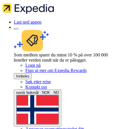
Last ned appen
Som medlem sparer du minst 10 % på over 100 000
hoteller verden rundt når du er pålogget.
Logg på
Finn ut mer om Expedia Rewards
Innboks
Søk etter reise
Kontakt oss
norsk bokmål · NOK · NO
Annonser overnattingsstedet ditt