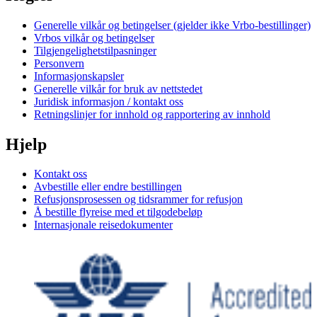
Generelle vilkår og betingelser (gjelder ikke Vrbo-bestillinger)
Vrbos vilkår og betingelser
Tilgjengelighetstilpasninger
Personvern
Informasjonskapsler
Generelle vilkår for bruk av nettstedet
Juridisk informasjon / kontakt oss
Retningslinjer for innhold og rapportering av innhold
Hjelp
Kontakt oss
Avbestille eller endre bestillingen
Refusjonsprosessen og tidsrammer for refusjon
Å bestille flyreise med et tilgodebeløp
Internasjonale reisedokumenter