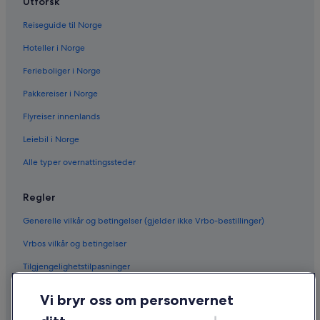
Utforsk
Reiseguide til Norge
Hoteller i Norge
Ferieboliger i Norge
Pakkereiser i Norge
Flyreiser innenlands
Leiebil i Norge
Alle typer overnattingssteder
Regler
Generelle vilkår og betingelser (gjelder ikke Vrbo-bestillinger)
Vrbos vilkår og betingelser
Tilgjengelighetstilpasninger
Personvern
Vi bryr oss om personvernet
Informasjonskapsler