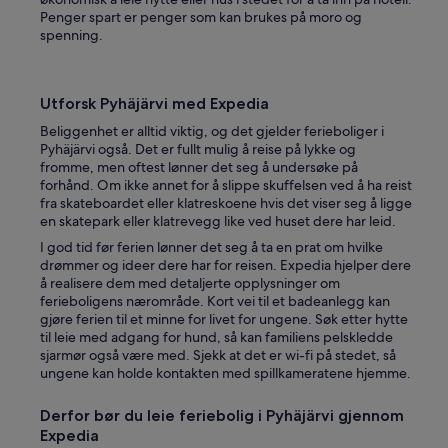
Penger spart er penger som kan brukes på moro og
spenning.
Utforsk Pyhäjärvi med Expedia
Beliggenhet er alltid viktig, og det gjelder ferieboliger i
Pyhäjärvi også. Det er fullt mulig å reise på lykke og
fromme, men oftest lønner det seg å undersøke på
forhånd. Om ikke annet for å slippe skuffelsen ved å ha reist
fra skateboardet eller klatreskoene hvis det viser seg å ligge
en skatepark eller klatrevegg like ved huset dere har leid.
I god tid før ferien lønner det seg å ta en prat om hvilke
drømmer og ideer dere har for reisen. Expedia hjelper dere
å realisere dem med detaljerte opplysninger om
ferieboligens nærområde. Kort vei til et badeanlegg kan
gjøre ferien til et minne for livet for ungene. Søk etter hytte
til leie med adgang for hund, så kan familiens pelskledde
sjarmør også være med. Sjekk at det er wi-fi på stedet, så
ungene kan holde kontakten med spillkameratene hjemme.
Derfor bør du leie feriebolig i Pyhäjärvi gjennom
Expedia