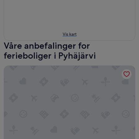
Vis kart
Våre anbefalinger for
ferieboliger i Pyhäjärvi
Aamunkoin rantatupa by Interhome