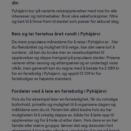
n
.
din
.
»
Pyhäjärvi byr på varierte reiseopplevelser med noe for alle
R
interesser og lommebøker. Bruk våre søkefunksjoner, filtre
a
og kart til å finne frem til stedet som passer for akkurat deg.
u
h
a
Reis og lei feriehus året rundt i Pyhäjärvi
l
De mest populære månedene for å reise i Pyhäjärvi er . Har
l
du fleksibilitet og mulighet til å velge, kan det være lurt å
i
vurdere , så kan du bruke mer av reisebudsjettet til
s
opplevelser og slippe trengsel på populære steder. Prisene
e
varierer etter sesong og etterspørsel og er underlagt visse
l
vilkår, men generelt kan du regne med å betale fra 2 089 kr
l
for en feriebolig i Pyhäjärvi, og opptil 13 109 kr for
a
ferieboliger av høyeste standard.
p
a
i
Fordeler ved å leie en feriebolig i Pyhäjärvi
k
Hvis du for eksempel leier en ferieleilighet, får du romslige
a
boforhold, privatliv og mulighet til å organisere dagen og
l
måltidene som du vil. Ferien blir alltid bedre hvis du har
l
muligheten til å virkelig slappe av, både for å lade opp til
a
opplevelser og for å hvile ut etter dem. Hvis dere er en hel
.
familie eller større gruppe, lønner det seg dessuten fort
»
økonomisk å leie hytte eller hus i stedet for å ta inn på hotell.