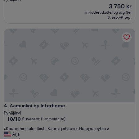
Prisen
i
3 750 kr
er
n
inkludert skatter og avgifter
3 750 kr
.
8. sep.–9. sep.
T
ä
Aamunkoi by Interhome
y
d
e
l
l
i
n
e
n
m
ö
k
k
Aamunkoi by Interhome
4. Aamunkoi by Interhome
i
o
Pyhäjärvi
m
10.0
10/10
Suverent
(1 anmeldelse)
a
av
l
«
«Kaunis hirsitalo. Siisti. Kaunis pihapiiri. Helppo löytää.»
10,
l
K
Arja
Suverent,