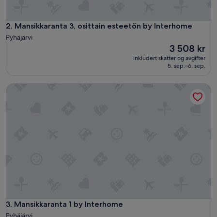
y
t
ä
Mansikkaranta 3, osittain esteetön by Interhome
2. Mansikkaranta 3, osittain esteetön by Interhome
ä
Pyhäjärvi
l
Prisen
3 508 kr
l
er
inkludert skatter og avgifter
ä
3 508 kr
5. sep.–6. sep.
r
u
s
Mansikkaranta 1 by Interhome
k
a
m
a
t
k
a
l
l
a
l
a
p
Mansikkaranta 1 by Interhome
3. Mansikkaranta 1 by Interhome
p
Pyhäjärvi
i