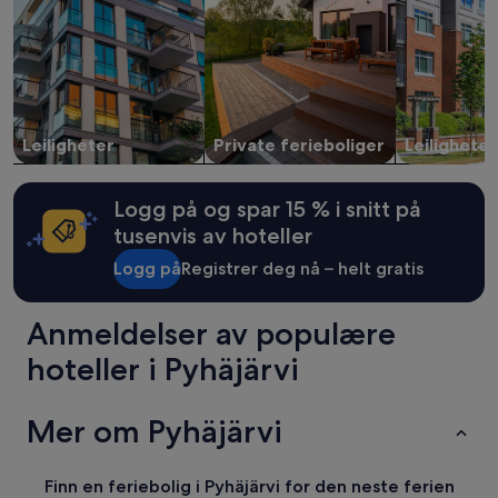
i
n
2
s
i
voksne.
u
s
Priser
u
p
og
s
i
tilgjengelighet
g
h
kan
r
a
endre
i
p
Leiligheter
Private ferieboliger
Leilighete
seg.
l
i
Ytterligere
l
i
vilkår
a
r
kan
Logg på og spar 15 % i snitt på
u
i
gjelde.
tusenvis av hoteller
k
.
s
H
Logg på
Registrer deg nå – helt gratis
e
e
e
l
n
p
Anmeldelser av populære
j
p
hoteller i Pyhäjärvi
a
o
u
l
i
ö
Mer om Pyhäjärvi
n
y
t
t
i
ä
i
ä
Finn en feriebolig i Pyhäjärvi for den neste ferien