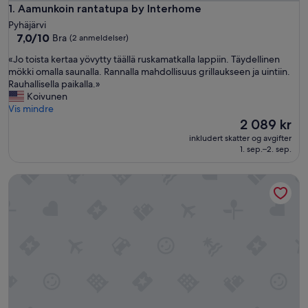
Aamunkoin rantatupa by Interhome
1. Aamunkoin rantatupa by Interhome
Pyhäjärvi
7.0
7,0/10
Bra
(2 anmeldelser)
av
«
«Jo toista kertaa yövytty täällä ruskamatkalla lappiin. Täydellinen
10,
J
mökki omalla saunalla. Rannalla mahdollisuus grillaukseen ja uintiin.
Bra,
o
Rauhallisella paikalla.»
(2
t
Koivunen
anmeldelser)
o
Vis mindre
i
Prisen
2 089 kr
s
er
inkludert skatter og avgifter
t
2 089 kr
1. sep.–2. sep.
a
k
Mansikkaranta 3, osittain esteetön by Interhome
e
r
t
a
a
y
ö
v
y
t
t