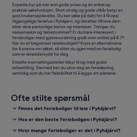
Expedia byr på mer enn gode priser og en enkel og
praktisk søkefunksjon. Stort utvalg og gode vilkår betyr en
god brukeropplevelse. Du kan søke på dato for å få opp
tilgjengelige feriehus i Pyhäjärvi, og deretter filtrere dem
etter dine personlige behov og interesser. Trenger du
vaskemaskin og tørketrommel? Er du bare interessert i
ferieboliger med gjestevurdering godt over snittet på 8.7?
Har du et begrenset reisebudsjett? Kryss av alternativene
for å snevre inn søket, så sitter du igjen med en feriebolig
som er skreddersydd for deg.
Enkelte overnattingssteder tilbyr til og med gratis
avbestilling. Dermed kan du sikre deg en ferieløsning
samtidig som du har fleksibilitet til å legge om planene.
Ofte stilte spørsmål
Finnes det ferieboliger til leie i Pyhäjärvi?
Hva er den beste ferieboligen i Pyhäjärvi?
Hvor mange ferieboliger er det i Pyhäjärvi?