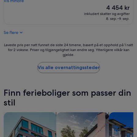
a
a
Vis mindre
(1
s
u
Prisen
4 454 kr
anmeldelse)
a
n
er
inkludert skatter og avgifter
u
i
4 454 kr
8. sep.–9. sep.
n
s
a
h
Se flere
l
i
l
r
a
s
Laveste
Laveste pris per natt funnet de siste 24 timene, basert på et opphold på 1 natt
.
i
for 2 voksne. Priser og tilgjengelighet kan endre seg. Ytterligere vilkår kan
pris
gjelde.
R
t
per
a
a
natt
n
l
funnet
Vis alle overnattingssteder
n
o
de
a
.
siste
l
S
24
l
i
timene,
Finn ferieboliger som passer din
a
i
basert
m
s
på
stil
a
t
et
h
i
opphold
søk etter leiligheter
søk etter private ferieboliger
søk etter lei
d
.
på
o
K
1
l
a
natt
l
u
for