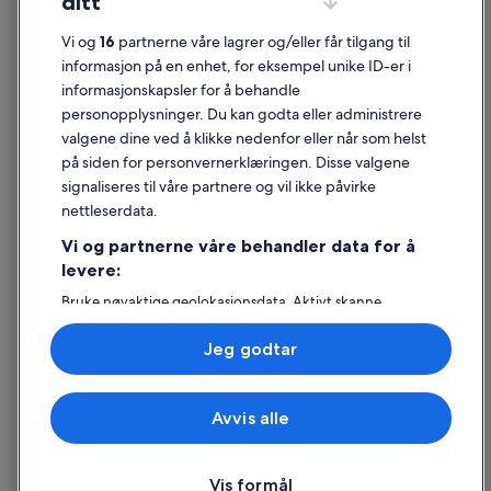
ditt
Generelle vilkår for bruk av nettstedet
Vi og
16
partnerne våre lagrer og/eller får tilgang til
Juridisk informasjon / kontakt oss
informasjon på en enhet, for eksempel unike ID-er i
informasjonskapsler for å behandle
Retningslinjer for innhold og rapportering av innhold
personopplysninger. Du kan godta eller administrere
valgene dine ved å klikke nedenfor eller når som helst
Hjelp
på siden for personvernerklæringen. Disse valgene
Kontakt oss
signaliseres til våre partnere og vil ikke påvirke
nettleserdata.
Avbestille eller endre bestillingen
Vi og partnerne våre behandler data for å
Refusjonsprosessen og tidsrammer for refusjon
levere:
Å bestille flyreise med et tilgodebeløp
Bruke nøyaktige geolokasjonsdata. Aktivt skanne
enhetsegenskaper for identifikasjon. Lagre og/eller få
Internasjonale reisedokumenter
tilgang til informasjon på en enhet. Personlig tilpasset
Jeg godtar
annonsering og innhold, annonsering- og
innholdsmåling, publikumsundersøkelser og
tjenesteutvikling.
Avvis alle
Liste over partnere (leverandører)
© 2026 Expedia, Inc., et Expedia Group-selskap. Med enerett. Expedia
og flylogoen er varemerker eller registrerte varemerker som tilhører
Expedia, Inc.
Vis formål