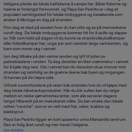
tidligere pleide de lokale haifiskerne å campe her. Både fiskerne og
haiene er forlengst forsvunnet, og Playa San Pedrito er i dag et
populært samlingssted for lokale innbyggere og besøkende som
ønsker å tilbringe en dag på stranden.
Finn deg et sted på sanden hvor du kan sitte og se på menneskene
rundt deg. De lokale innbyggerne kommer hit for å spille og slappe
av. Når som helst på dagen vil du kunne se strandvolleyballkamper
eller fotballkamper her, unge par som vandrer langs vannkanten, og
barn som morer seg i vannet.
Len deg tilbake på den varme sanden og lytt til lyden av
palmebladene i vinden. Ta deg deretter en liten svømmetur i vannet
for å kjøle deg ned. Ute i vannet kan du dessuten skue innover mot
stranden og samtidig se de grønne åsene bak byen og inngangen
til havnen på din høyre side.
Utforsk suvenirbodene på veien bak stranden hvis du vil kjøpe med
deg lokale håndverksprodukter. Når du blir sulten kan du velge
mellom en rekke sjømatrestauranter, som alle serverer dagens
fangst tilberedt på en meksikansk måte. Du kan smake den lokale
retten "ceviche", som er en rett med fisk, reker, krabbe og
blekksprut.
Playa San Pedrito ligger en kort spasertur unna Manzanillo sentrum.
Den er livlig året rundt og mer travel i helgene.
Les mindre