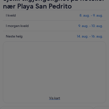
nær Playa San Pedrito
Sjekk
I kveld
8. aug. - 9. aug.
prisene
nær
Sjekk
I morgen kveld
9. aug. - 10. aug.
Playa
prisene
San
nær
Sjekk
Neste helg
14. aug. - 16. aug.
Pedrito
Playa
prisene
for
San
nær
i
Pedrito
Playa
kveld,
for
San
8.
i
Pedrito
aug.
morgen
for
-
kveld,
neste
9.
9.
helg,
aug.
aug.
14.
-
aug.
10.
-
aug.
16.
Vis kart
aug.
Las Hadas By Brisas
Zar Manz