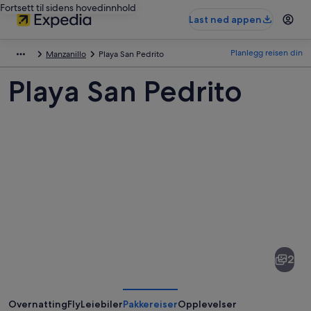
Fortsett til sidens hovedinnhold
Last ned appen
Planlegg reisen din
Manzanillo
Playa San Pedrito
Playa San Pedrito
Bilder
av
Playa
2
San
Pedrito
Overnatting
Fly
Leiebiler
Pakkereiser
Opplevelser