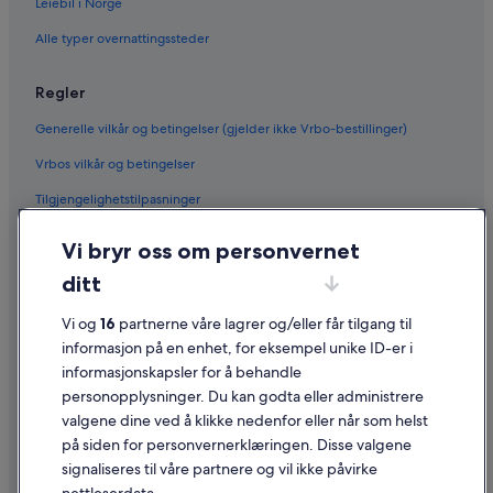
Leiebil i Norge
Alle typer overnattingssteder
Regler
Generelle vilkår og betingelser (gjelder ikke Vrbo-bestillinger)
Vrbos vilkår og betingelser
Tilgjengelighetstilpasninger
Personvern
Vi bryr oss om personvernet
Informasjonskapsler
ditt
Generelle vilkår for bruk av nettstedet
Vi og
16
partnerne våre lagrer og/eller får tilgang til
Juridisk informasjon / kontakt oss
informasjon på en enhet, for eksempel unike ID-er i
informasjonskapsler for å behandle
Retningslinjer for innhold og rapportering av innhold
personopplysninger. Du kan godta eller administrere
valgene dine ved å klikke nedenfor eller når som helst
Hjelp
på siden for personvernerklæringen. Disse valgene
Kontakt oss
signaliseres til våre partnere og vil ikke påvirke