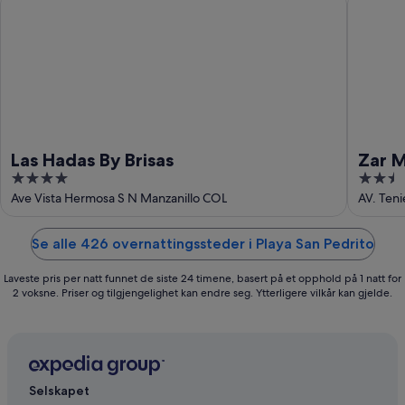
Las Hadas By Brisas
Zar M
4
2.5
out
out
Ave Vista Hermosa S N Manzanillo COL
AV. Teni
of
of
5
5
Se alle 426 overnattingssteder i Playa San Pedrito
Laveste pris per natt funnet de siste 24 timene, basert på et opphold på 1 natt for
2 voksne. Priser og tilgjengelighet kan endre seg. Ytterligere vilkår kan gjelde.
Selskapet