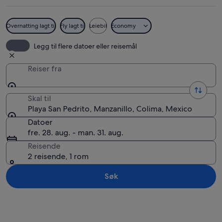
Overnatting lagt til
Fly lagt til
Leiebil
Economy
Playa San Pedrito
Legg til flere datoer eller reisemål
Reiser fra
Skal til
Playa San Pedrito, Manzanillo, Colima, Mexico
Datoer
fre. 28. aug. - man. 31. aug.
Reisende
2 reisende, 1 rom
Søk
Se på kartet