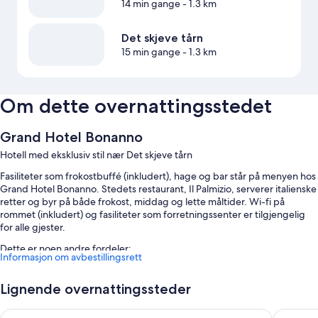
14 min gange
- 1.3 km
Det skjeve tårn
15 min gange
- 1.3 km
Om dette overnattingsstedet
Grand Hotel Bonanno
Hotell med eksklusiv stil nær Det skjeve tårn
Fasiliteter som frokostbuffé (inkludert), hage og bar står på menyen hos
Grand Hotel Bonanno. Stedets restaurant, Il Palmizio, serverer italienske
retter og byr på både frokost, middag og lette måltider. Wi-fi på
rommet (inkludert) og fasiliteter som forretningssenter er tilgjengelig
for alle gjester.
Dette er noen andre fordeler:
Informasjon om avbestillingsrett
Sykkelutleie, selvbetjent parkering (mot betaling) og
hurtigutsjekking
Lignende overnattingssteder
Hurtiginnsjekking, heis og møterom
Grand Hotel Duomo
Hotel B