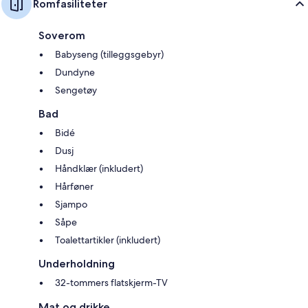
Romfasiliteter
Soverom
Babyseng (tilleggsgebyr)
Dundyne
Sengetøy
Bad
Bidé
Dusj
Håndklær (inkludert)
Hårføner
Sjampo
Såpe
Toalettartikler (inkludert)
Underholdning
32-tommers flatskjerm-TV
Mat og drikke