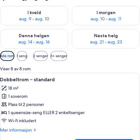
Sjekk tilgjengelighet for i kveld, aug. 9 - aug. 10
Sjekk tilgjengelighet for i mor
I kveld
I morgen
aug. 9 - aug. 10
aug. 10 - aug. 11
Sjekk tilgjengelighet for denne helgen, aug. 14 - aug. 16
Sjekk tilgjengelighet for neste
Denne helgen
Neste helg
aug. 14 - aug. 16
aug. 21 - aug. 23
Tilgjengelige
Alle rom
1 seng
2 senger
3+ senger
filtre
for
Viser 8 av 8 rom
rom
Åpne
Dundyner, minibar, safe på rommet og
2
Dobbeltrom – standard
alle
18 m²
bildene
1 soverom
av
Dobbeltrom
Plass til 2 personer
–
1 queensize-seng ELLER 2 enkeltsenger
standard
Wi-fi inkludert
Mer
Mer informasjon
informasjon