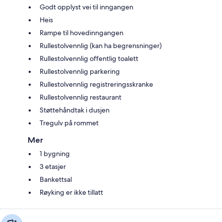
Godt opplyst vei til inngangen
Heis
Rampe til hovedinngangen
Rullestolvennlig (kan ha begrensninger)
Rullestolvennlig offentlig toalett
Rullestolvennlig parkering
Rullestolvennlig registreringsskranke
Rullestolvennlig restaurant
Støttehåndtak i dusjen
Tregulv på rommet
Mer
1 bygning
3 etasjer
Bankettsal
Røyking er ikke tillatt