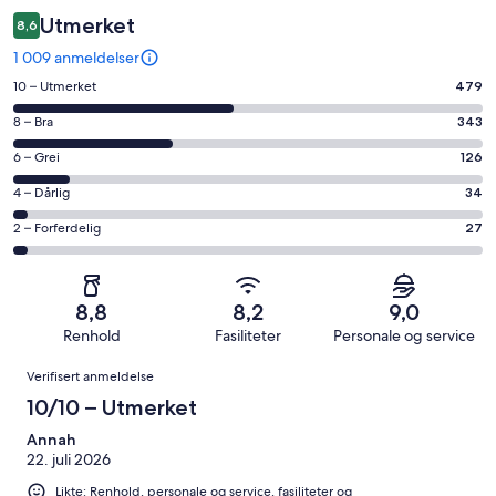
Utmerket
8,6
1 009 anmeldelser
Rangering
10 – Utmerket
479
på
Rangering
8 – Bra
343
10
på
−
Rangering
6 – Grei
126
8
Utmerket.
på
−
Rangering
4 – Dårlig
34
479
6
Bra.
på
av
−
Rangering
2 – Forferdelig
27
343
4
totalt
Grei.
på
av
−
1009
126
2
totalt
Dårlig.
anmeldelser.
av
−
1009
34
8,8
8,2
9,0
totalt
Forferdelig.
anmeldelser.
av
Renhold
Fasiliteter
Personale og service
1009
27
totalt
Anmeldelser
anmeldelser.
av
Verifisert anmeldelse
1009
totalt
anmeldelser.
10/10 – Utmerket
1009
anmeldelser.
Annah
22. juli 2026
Likte: Renhold, personale og service, fasiliteter og