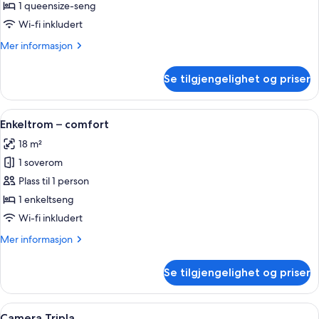
–
1 queensize-seng
deluxe
Wi-fi inkludert
Mer
Mer informasjon
informasjon
om
Se tilgjengelighet og priser
Rom
–
deluxe
Åpne
Dundyner, minibar, safe på rommet og
2
Enkeltrom – comfort
alle
18 m²
bildene
1 soverom
av
Enkeltrom
Plass til 1 person
–
1 enkeltseng
comfort
Wi-fi inkludert
Mer
Mer informasjon
informasjon
om
Se tilgjengelighet og priser
Enkeltrom
–
comfort
Åpne
Camera Tripla | Dundyner, minibar, sa
3
Camera Tripla