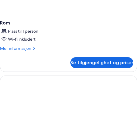
Rom
Plass til 1 person
Wi-fi inkludert
Mer
Mer informasjon
informasjon
om
Se tilgjengelighet og priser
Rom