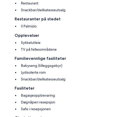
Restaurant
Snackbar/delikatesseutsalg
Restauranter på stedet
Il Palmizio
Opplevelser
Sykkelutleie
TV på fellesområdene
Familievennlige fasiliteter
Babyseng (tilleggsgebyr)
Lydisolerte rom
Snackbar/delikatesseutsalg
Fasiliteter
Bagasjeoppbevaring
Døgnåpen resepsjon
Safe i resepsjonen