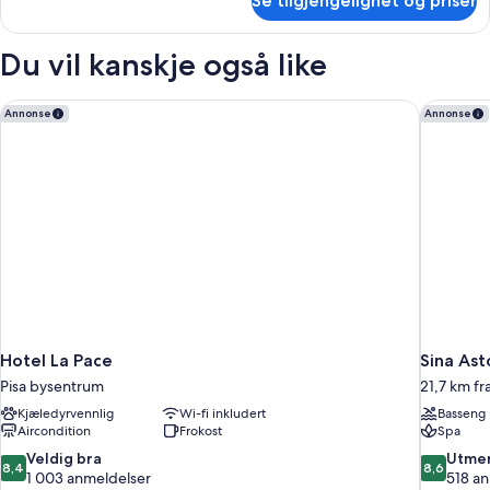
Se tilgjengelighet og priser
DOUBLE
CLASSIC
Du vil kanskje også like
Hotel La Pace
Sina Ast
Annonse
Annonse
Hotel La Pace
Sina Ast
Pisa bysentrum
21,7 km fra
Kjæledyrvennlig
Wi-fi inkludert
Basseng
Aircondition
Frokost
Spa
8.4
8.6
Veldig bra
Utmer
8,4
8,6
av
av
1 003 anmeldelser
518 a