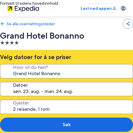
Fortsett til sidens hovedinnhold
Last ned appen
Se alle overnattingssteder
Grand Hotel Bonanno
Overnattingssted
med
4.0
Velg datoer for å se priser
stjerner
Hvor vil du hen?
Datoer
Gjester
Søk