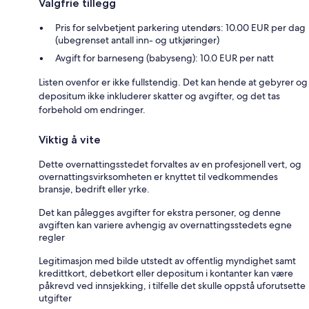
Valgfrie tillegg
Pris for selvbetjent parkering utendørs: 10.00 EUR per dag
(ubegrenset antall inn- og utkjøringer)
Avgift for barneseng (babyseng): 10.0 EUR per natt
Listen ovenfor er ikke fullstendig. Det kan hende at gebyrer og
depositum ikke inkluderer skatter og avgifter, og det tas
forbehold om endringer.
Viktig å vite
Dette overnattingsstedet forvaltes av en profesjonell vert, og
overnattingsvirksomheten er knyttet til vedkommendes
bransje, bedrift eller yrke.
Det kan pålegges avgifter for ekstra personer, og denne
avgiften kan variere avhengig av overnattingsstedets egne
regler
Legitimasjon med bilde utstedt av offentlig myndighet samt
kredittkort, debetkort eller depositum i kontanter kan være
påkrevd ved innsjekking, i tilfelle det skulle oppstå uforutsette
utgifter