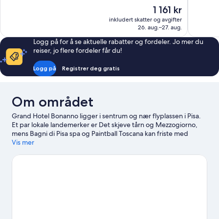
10,
10,
Prisen
1 161 kr
Veldig
Utmerket,
er
inkludert skatter og avgifter
bra,
518
1 161 kr
26. aug.–27. aug.
1 003
anmeldels
anmeldelser
Logg på for å se aktuelle rabatter og fordeler. Jo mer du
reiser, jo flere fordeler får du!
Logg på
Registrer deg gratis
Om området
Grand Hotel Bonanno ligger i sentrum og nær flyplassen i Pisa.
Et par lokale landemerker er Det skjeve tårn og Mezzogiorno,
mens Bagni di Pisa spa og Paintball Toscana kan friste med
morsomme aktiviteter. Er du på utkikk etter et arrangement eller
Vis mer
en kamp mens du er i byen, kan du se om det skjer noe
spennende på Arena Garibaldi eller Modigliani Forum. Ta med
deg køllene til golfbanen i nærheten, eller utforsk den flotte
naturen i området med utendørsaktiviteter som turer til fots
eller med sykkel og ridning. Gjestene liker beliggenheten til
dette hotellet samt severdighetene i området.
Se vår reiseguide
til Pisa