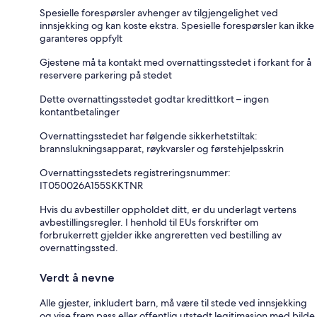
Spesielle forespørsler avhenger av tilgjengelighet ved
innsjekking og kan koste ekstra. Spesielle forespørsler kan ikke
garanteres oppfylt
Gjestene må ta kontakt med overnattingsstedet i forkant for å
reservere parkering på stedet
Dette overnattingsstedet godtar kredittkort – ingen
kontantbetalinger
Overnattingsstedet har følgende sikkerhetstiltak:
brannslukningsapparat, røykvarsler og førstehjelpsskrin
Overnattingsstedets registreringsnummer:
IT050026A155SKKTNR
Hvis du avbestiller oppholdet ditt, er du underlagt vertens
avbestillingsregler. I henhold til EUs forskrifter om
forbrukerrett gjelder ikke angreretten ved bestilling av
overnattingssted.
Verdt å nevne
Alle gjester, inkludert barn, må være til stede ved innsjekking
og vise frem pass eller offentlig utstedt legitimasjon med bilde