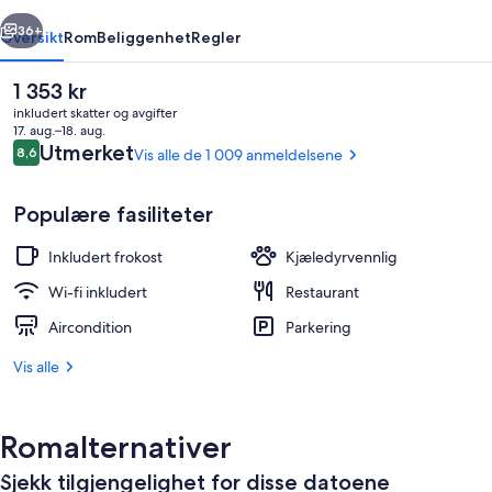
rige
Neste
36+
Oversikt
Rom
Beliggenhet
Regler
Den
1 353 kr
nåværende
inkludert skatter og avgifter
prisen
17. aug.–18. aug.
er
Anmeldelser
Utmerket
8,6
Vis alle de 1 009 anmeldelsene
8,6 av 10 –
1 353 kr
Populære fasiliteter
Inkludert frokost
Kjæledyrvennlig
Resepsjon
Wi-fi inkludert
Restaurant
Aircondition
Parkering
Vis alle
Romalternativer
Sjekk tilgjengelighet for disse datoene