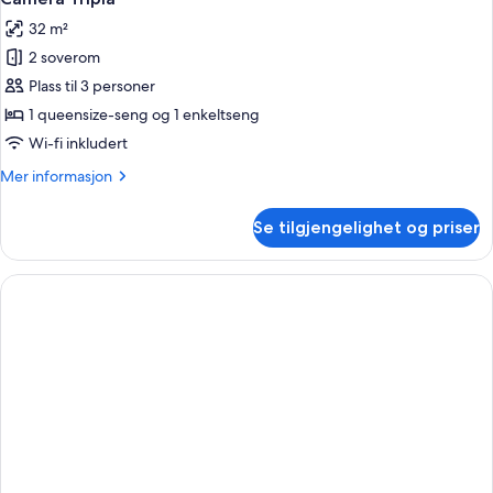
alle
32 m²
bildene
2 soverom
av
Camera
Plass til 3 personer
Tripla
1 queensize-seng og 1 enkeltseng
Wi-fi inkludert
Mer
Mer informasjon
informasjon
om
Se tilgjengelighet og priser
Camera
Tripla