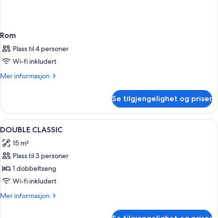
Rom
Plass til 4 personer
Wi-fi inkludert
Mer
Mer informasjon
informasjon
om
Se tilgjengelighet og priser
Rom
Åpne
Dundyner, minibar, safe på rommet og
1
DOUBLE CLASSIC
alle
15 m²
bildene
Plass til 3 personer
av
DOUBLE
1 dobbeltseng
CLASSIC
Wi-fi inkludert
Mer
Mer informasjon
informasjon
om