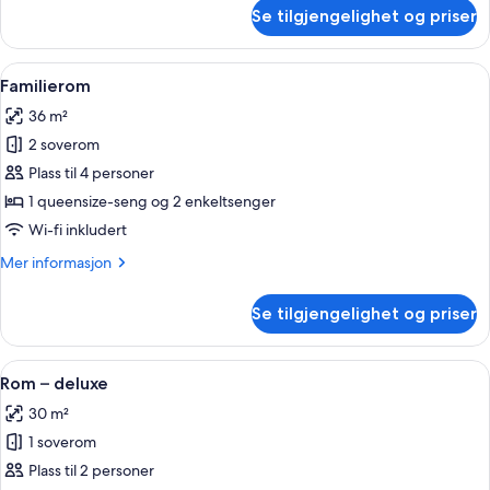
om
Se tilgjengelighet og priser
Dobbeltrom
–
standard
Åpne
Dundyner, minibar, safe på rommet og
2
Familierom
alle
36 m²
bildene
2 soverom
av
Familierom
Plass til 4 personer
1 queensize-seng og 2 enkeltsenger
Wi-fi inkludert
Mer
Mer informasjon
informasjon
om
Se tilgjengelighet og priser
Familierom
Åpne
Rom – deluxe | Dundyner, minibar, sa
3
Rom – deluxe
alle
30 m²
bildene
1 soverom
av
Rom
Plass til 2 personer