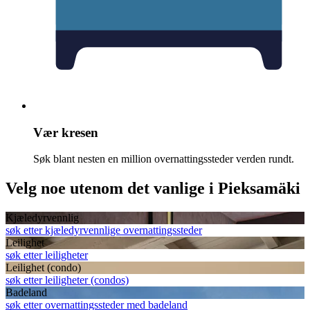
Vær kresen
Søk blant nesten en million overnattingssteder verden rundt.
Velg noe utenom det vanlige i Pieksamäki
Kjæledyrvennlig
søk etter kjæledyrvennlige overnattingssteder
Leilighet
søk etter leiligheter
Leilighet (condo)
søk etter leiligheter (condos)
Badeland
søk etter overnattingssteder med badeland