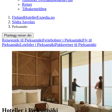
Reiser
Tilbakemelding
Finland
Hoteller
Expedia.no
Södra Savolax
Pieksamäki
Planlegg reisen din
Reiseguide til Pieksamäki
Ferieboliger i Pieksamäki
Fly til
Pieksamäki
Leiebiler i Pieksamäki
Pakkereiser til Pieksamäki
Hoteller i Pieksamäki