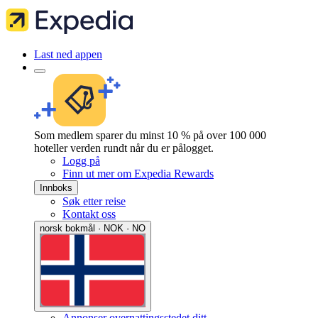
Last ned appen
Som medlem sparer du minst 10 % på over 100 000
hoteller verden rundt når du er pålogget.
Logg på
Finn ut mer om Expedia Rewards
Innboks
Søk etter reise
Kontakt oss
norsk bokmål · NOK · NO
Annonser overnattingsstedet ditt