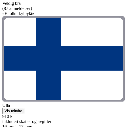
Veldig bra
(87 anmeldelser)
«Ei ollut kylpylä»
Ulla
Vis mindre
910 kr
inkludert skatter og avgifter
16. aug.–17. aug.