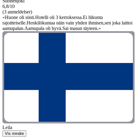
Suonenjoki
6,8/10
(3 anmeldelser)
«Huone oli siisti.Hotelli oli 3 kerroksessa.Ei liikunta
rajoitteiselle.Henkilökuntaa näin vain yhden ihmisen,sen joka laittoi
aamupalan.Aamupala oli hyvä.Sai masun täyteen.»
Leila
Vis mindre