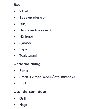
Bad
2 bad
Badekar eller dusj
Dusj
Håndklær (inkludert)
Hårføner
Sjampo
Såpe
Toalettpapir
Underholdning
Bøker
Smart-TV med kabel-/satellittkanaler
Spill
Utendørsområder
Grill
Hage