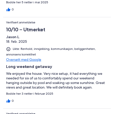
Bodde her 5 netter i mai 2025
0
Verifisert anmeldelse
10/10 – Utmerket
Jason L.
18. feb. 2025
Likte: Renhold, innsjekking, kommunikasjon, beliggenheten,
annonsens korrekthet
Oversett med Google
Long weekend getaway
We enjoyed the house. Very nice setup, it had everything we
needed for six of us to comfortably spend our weekend
hanging outside by pool and soaking up some sunshine. Great
views and great location. We will definitely book again.
Bodde her 3 netter i februar 2025
0
Verifisert anmeldelse