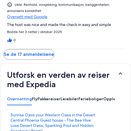
Likte: Renhold, innsjekking, kommunikasjon, beliggenheten,
annonsens korrekthet
Oversett med Google
The host was nice and made the check in easy and simple
Bodde her 3 netter i oktober 2025
0
Se de 17 anmeldelsene
Utforsk en verden av reiser
med Expedia
Overnatting
Fly
Pakkereiser
Leiebiler
Ferieboliger
Opplevelser
L
Sunrise Oasis your Western Oasis in the Desert
i
L
Central Phoenix Guest house - The Bee Hive
n
i
L
Luxe Desert Oasis, Sparkling Pool and Hidden
k
n
i
Speakeasy Room!