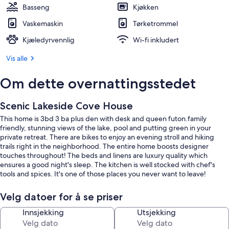
Basseng
Kjøkken
Vaskemaskin
Tørketrommel
Kjæledyrvennlig
Wi-fi inkludert
Vis alle
Om dette overnattingsstedet
Scenic Lakeside Cove House
This home is 3bd 3 ba plus den with desk and queen futon.family
friendly, stunning views of the lake, pool and putting green in your
private retreat. There are bikes to enjoy an evening stroll and hiking
trails right in the neighborhood. The entire home boosts designer
touches throughout! The beds and linens are luxury quality which
ensures a good night's sleep. The kitchen is well stocked with chef's
tools and spices. It's one of those places you never want to leave!
Velg datoer for å se priser
Innsjekking
Utsjekking