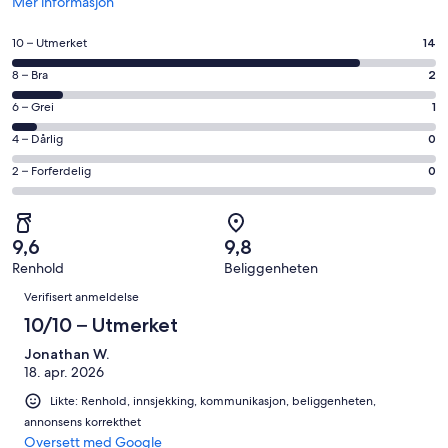
Åpnes
Mer informasjon
i
et
Rangering
10 – Utmerket
14
nytt
på
vindu
Rangering
8 – Bra
2
10
på
−
Rangering
6 – Grei
1
8
Utmerket.
på
−
Rangering
4 – Dårlig
0
14
6
Bra.
på
av
−
Rangering
2 – Forferdelig
0
2
4
totalt
Grei.
på
av
−
17
1
2
totalt
Dårlig.
anmeldelser.
av
−
17
0
9,6
9,8
totalt
Forferdelig.
anmeldelser.
av
Renhold
Beliggenheten
17
0
Anmeldelser
totalt
anmeldelser.
av
Verifisert anmeldelse
17
totalt
10/10 – Utmerket
anmeldelser.
17
Jonathan W.
anmeldelser.
18. apr. 2026
Likte: Renhold, innsjekking, kommunikasjon, beliggenheten,
annonsens korrekthet
Oversett med Google