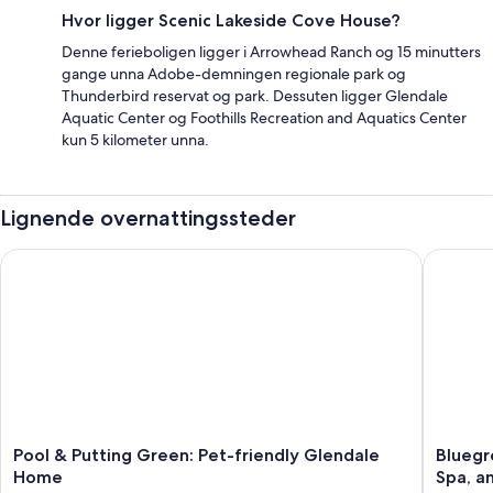
Hvor ligger Scenic Lakeside Cove House?
Denne ferieboligen ligger i Arrowhead Ranch og 15 minutters
gange unna Adobe-demningen regionale park og
Thunderbird reservat og park. Dessuten ligger Glendale
Aquatic Center og Foothills Recreation and Aquatics Center
kun 5 kilometer unna.
Lignende overnattingssteder
Pool & Putting Green: Pet-friendly Glendale Home
Bluegree
Pool
Bluegre
Pool & Putting Green: Pet-friendly Glendale
Bluegr
&
Vacation
Home
Spa, a
Putting
Cibola