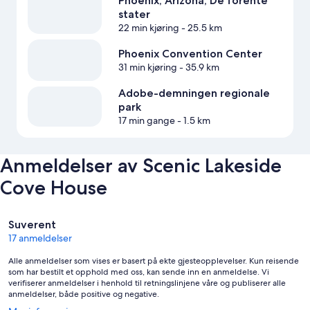
Phoenix, Arizona, De forente
stater
22 min kjøring
- 25.5 km
Phoenix Convention Center
31 min kjøring
- 35.9 km
Adobe-demningen regionale
park
17 min gange
- 1.5 km
Anmeldelser av Scenic Lakeside
Cove House
Anmeldelser
Suverent
17 anmeldelser
Alle anmeldelser som vises er basert på ekte gjesteopplevelser. Kun reisende
som har bestilt et opphold med oss, kan sende inn en anmeldelse. Vi
verifiserer anmeldelser i henhold til retningslinjene våre og publiserer alle
anmeldelser, både positive og negative.