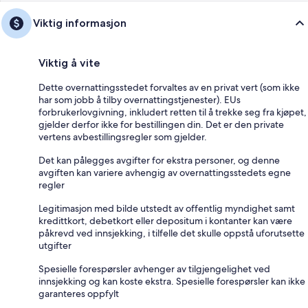
Viktig informasjon
Viktig å vite
Dette overnattingsstedet forvaltes av en privat vert (som ikke
har som jobb å tilby overnattingstjenester). EUs
forbrukerlovgivning, inkludert retten til å trekke seg fra kjøpet,
gjelder derfor ikke for bestillingen din. Det er den private
vertens avbestillingsregler som gjelder.
Det kan pålegges avgifter for ekstra personer, og denne
avgiften kan variere avhengig av overnattingsstedets egne
regler
Legitimasjon med bilde utstedt av offentlig myndighet samt
kredittkort, debetkort eller depositum i kontanter kan være
påkrevd ved innsjekking, i tilfelle det skulle oppstå uforutsette
utgifter
Spesielle forespørsler avhenger av tilgjengelighet ved
innsjekking og kan koste ekstra. Spesielle forespørsler kan ikke
garanteres oppfylt