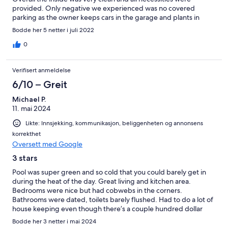
provided. Only negative we experienced was no covered
parking as the owner keeps cars in the garage and plants in
front walkway were a little hard to maneuver to get to the front
Bodde her 5 netter i juli 2022
door. I would recommend this property if you are looking for a
pet friendly property with your family, pool, and great view.
0
Verifisert anmeldelse
6/10 – Greit
Michael P.
11. mai 2024
Likte: Innsjekking, kommunikasjon, beliggenheten og annonsens
korrekthet
Oversett med Google
3 stars
Pool was super green and so cold that you could barely get in
during the heat of the day. Great living and kitchen area.
Bedrooms were nice but had cobwebs in the corners.
Bathrooms were dated, toilets barely flushed. Had to do a lot of
house keeping even though there’s a couple hundred dollar
cleaning fee. Just an okay stay, we only picked the house for the
Bodde her 3 netter i mai 2024
pool and being that we were barely able to use it. C+