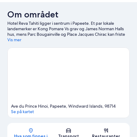
Om området
Hotel Reva Tahiti ligger i sentrum i Papeete. Et par lokale
landemerker er Kong Pomare Vs grav og James Norman Halls
hus, mens Parc Bougainville og Place Jacques Chirac kan friste
med vakre naturomgivelser.
Vis mer
Se vår reiseguide til Papeete
Ave du Prince Hinoi, Papeete, Windward Islands, 98714
Se på kartet
Kart
Hva som finnes i
Transport
Restauranter