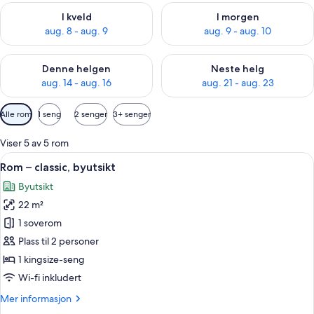
Sjekk tilgjengelighet for i kveld, aug. 8 - aug. 9
Sjekk tilgjengelighet for i mor
I kveld
I morgen
aug. 8 - aug. 9
aug. 9 - aug. 10
Sjekk tilgjengelighet for denne helgen, aug. 14 - aug. 16
Sjekk tilgjengelighet for neste
Denne helgen
Neste helg
aug. 14 - aug. 16
aug. 21 - aug. 23
Tilgjengelige
Alle rom
1 seng
2 senger
3+ senger
filtre
for
Viser 5 av 5 rom
rom
Åpne
Rom – classic, byutsikt | Safe på romm
5
Rom – classic, byutsikt
alle
Byutsikt
bildene
22 m²
av
Rom
1 soverom
–
Plass til 2 personer
classic,
1 kingsize-seng
byutsikt
Wi-fi inkludert
Mer
Mer informasjon
informasjon