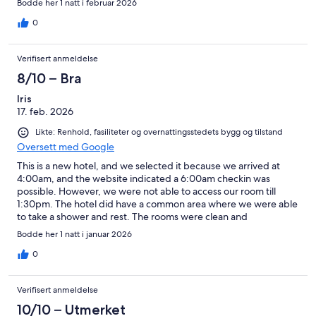
Bodde her 1 natt i februar 2026
0
Verifisert anmeldelse
8/10 – Bra
Iris
17. feb. 2026
Likte: Renhold, fasiliteter og overnattingsstedets bygg og tilstand
Oversett med Google
This is a new hotel, and we selected it because we arrived at
4:00am, and the website indicated a 6:00am checkin was
possible. However, we were not able to access our room till
1:30pm. The hotel did have a common area where we were able
to take a shower and rest. The rooms were clean and
comfortable. The hotel is centrally located in town.
Bodde her 1 natt i januar 2026
0
Verifisert anmeldelse
10/10 – Utmerket