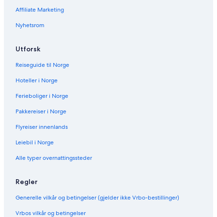
I
:
Affiliate Marketing
n
T
t
e
Nyhetsrom
e
M
r
o
c
a
Utforsk
o
n
n
a
Reiseguide til Norge
t
T
Hoteller i Norge
i
a
n
h
Ferieboliger i Norge
e
i
n
t
Pakkereiser i Norge
t
i
a
R
Flyreiser innenlands
l
e
Leiebil i Norge
R
s
e
o
Alle typer overnattingssteder
s
r
o
t
r
Regler
t
T
Generelle vilkår og betingelser (gjelder ikke Vrbo-bestillinger)
a
h
Vrbos vilkår og betingelser