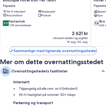
Boutique Hotel Kon Tiki Tahiti
Hotel T
Hotel
Tahiti
Papeete
Papeet
Kon
Nui
Wi-fi inkludert
Restaurant
Basse
Tiki
Papeete
Aircondition
Frokost
Spa
Tahiti
Papeete
9.0
7.6
Fantastisk
Bra
9,0
7,6
av
av
1 139 anmeldelser
642 
10,
10,
Prisen
2 621 kr
Fantastisk,
Bra,
er
1 139
642
inkludert skatter og avgifter
2 621 kr
19. aug.–20. aug.
anmeldelser
anmelde
Sammenlign med lignende overnattingssteder
Mer om dette overnattingsstedet
Overnattingsstedets fasiliteter
Internett
Tilgjengelig på alle rom: wi-fi (inkludert)
Wi-fi-hastighet på rommet: 50+ mbps
Parkering og transport