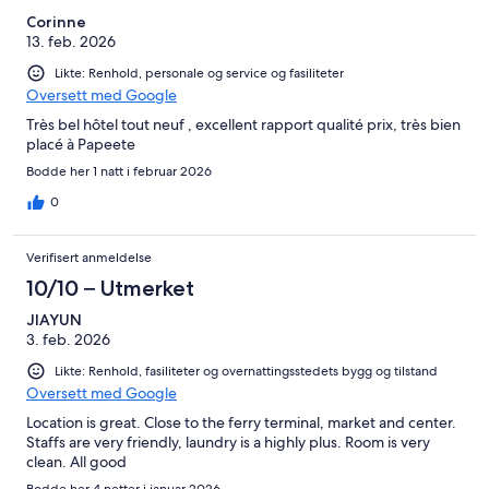
Corinne
13. feb. 2026
Likte: Renhold, personale og service og fasiliteter
Oversett med Google
Très bel hôtel tout neuf , excellent rapport qualité prix, très bien
placé à Papeete
Bodde her 1 natt i februar 2026
0
Verifisert anmeldelse
10/10 – Utmerket
JIAYUN
3. feb. 2026
Likte: Renhold, fasiliteter og overnattingsstedets bygg og tilstand
Oversett med Google
Location is great. Close to the ferry terminal, market and center.
Staffs are very friendly, laundry is a highly plus. Room is very
clean. All good
Bodde her 4 netter i januar 2026