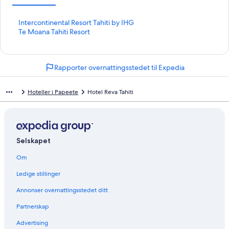
L
Intercontinental Resort Tahiti by IHG
i
L
Te Moana Tahiti Resort
n
i
k
n
s
k
Rapporter overnattingsstedet til Expedia
o
s
m
o
å
m
Hoteller i Papeete
Hotel Reva Tahiti
p
å
n
p
e
n
r
e
d
r
Selskapet
e
d
n
e
Om
n
n
e
n
Ledige stillinger
s
e
i
s
Annonser overnattingsstedet ditt
d
i
e
d
Partnerskap
n
e
Advertising
:
n