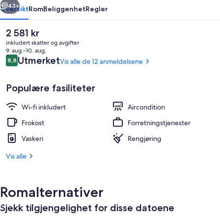
43+
Oversikt
Rom
Beliggenhet
Regler
Den
2 581 kr
nåværende
inkludert skatter og avgifter
prisen
9. aug.–10. aug.
er
Anmeldelser
Utmerket
8,8
Vis alle de 12 anmeldelsene
8,8 av 10 –
2 581 kr
Populære fasiliteter
Wi-fi inkludert
Aircondition
Resepsjon
Frokost
Forretningstjenester
Vaskeri
Rengjøring
Vis alle
Romalternativer
Sjekk tilgjengelighet for disse datoene