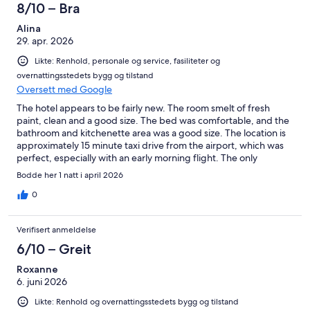
8/10 – Bra
Alina
29. apr. 2026
Likte: Renhold, personale og service, fasiliteter og
overnattingsstedets bygg og tilstand
Oversett med Google
The hotel appears to be fairly new. The room smelt of fresh
paint, clean and a good size. The bed was comfortable, and the
bathroom and kitchenette area was a good size. The location is
approximately 15 minute taxi drive from the airport, which was
perfect, especially with an early morning flight. The only
disappointment is no onsite restaurant. Recommendations were
Bodde her 1 natt i april 2026
suggested by hotel staff, with a mobile pizza stand just next
door. If arriving late at night and travelling alone, you won't have
0
far to walk.
Verifisert anmeldelse
6/10 – Greit
Roxanne
6. juni 2026
Likte: Renhold og overnattingsstedets bygg og tilstand