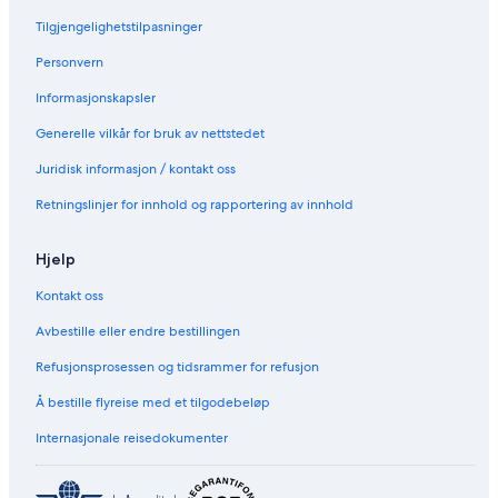
i
Tilgjengelighetstilpasninger
t
i
Personvern
b
y
Informasjonskapsler
I
H
Generelle vilkår for bruk av nettstedet
G
Juridisk informasjon / kontakt oss
Retningslinjer for innhold og rapportering av innhold
Hjelp
Kontakt oss
Avbestille eller endre bestillingen
Refusjonsprosessen og tidsrammer for refusjon
Å bestille flyreise med et tilgodebeløp
Internasjonale reisedokumenter