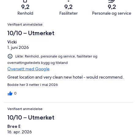
anmeldelser.
av
−
12
0
9,2
9,2
9,2
totalt
Forferdelig.
anmeldelser.
av
Renhold
Fasiliteter
Personale og service
12
1
totalt
Anmeldelser
anmeldelser.
av
Verifisert anmeldelse
12
totalt
anmeldelser.
10/10 – Utmerket
12
anmeldelser.
Vicki
1. juni 2026
Likte: Renhold, personale og service, fasiliteter og
overnattingsstedets bygg og tilstand
Oversett med Google
Great location and very clean new hotel - would recommend.
Bodde her 3 netter i mai 2026
0
Verifisert anmeldelse
10/10 – Utmerket
Bree E
16. apr. 2026