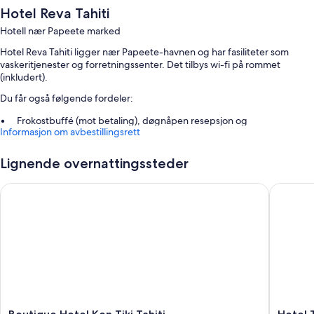
Hotel Reva Tahiti
Hotell nær Papeete marked
Hotel Reva Tahiti ligger nær Papeete-havnen og har fasiliteter som
vaskeritjenester og forretningssenter. Det tilbys wi-fi på rommet
(inkludert).
Du får også følgende fordeler:
Frokostbuffé (mot betaling), døgnåpen resepsjon og
Informasjon om avbestillingsrett
bagasjeoppbevaring
Heis, røykfritt område og møterom
Lignende overnattingssteder
Arbeidsområder
Boutique Hotel Kon Tiki Tahiti
Hotel Tah
Romfasiliteter
Alle gjesterommene på Hotel Reva Tahiti kan skilte med goder i form av
klimaanlegg samt fasiliteter som wi-fi (inkludert) og safe.
Her ser du noen flere fasiliteter:
Bad med dusj og sjampo
55 tommers smart-TV med Parabol-TV
Boutique
Hotel