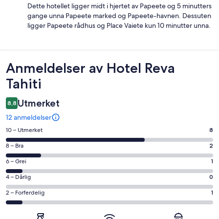
Dette hotellet ligger midt i hjertet av Papeete og 5 minutters
gange unna Papeete marked og Papeete-havnen. Dessuten
ligger Papeete rådhus og Place Vaiete kun 10 minutter unna.
Anmeldelser
Anmeldelser av Hotel Reva
Tahiti
Utmerket
8,8
12 anmeldelser
Rangering
10 – Utmerket
8
på
Rangering
8 – Bra
2
10
på
−
Rangering
6 – Grei
1
8
Utmerket.
på
−
Rangering
4 – Dårlig
0
8
6
Bra.
på
av
−
Rangering
2 – Forferdelig
1
2
4
totalt
Grei.
på
av
−
12
1
2
totalt
Dårlig.