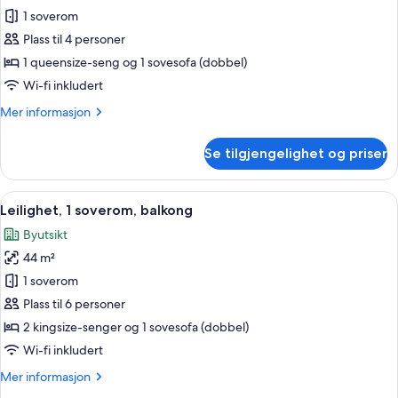
Studio
1 soverom
–
Plass til 4 personer
comfort,
1 queensize-seng og 1 sovesofa (dobbel)
byutsikt
Wi-fi inkludert
Mer
Mer informasjon
informasjon
om
Se tilgjengelighet og priser
Studio
–
comfort,
Åpne
Leilighet, 1 soverom, balkong | Safe 
5
byutsikt
Leilighet, 1 soverom, balkong
alle
Byutsikt
bildene
44 m²
av
Leilighet,
1 soverom
1
Plass til 6 personer
soverom,
2 kingsize-senger og 1 sovesofa (dobbel)
balkong
Wi-fi inkludert
Mer
Mer informasjon
informasjon