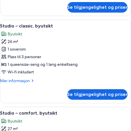
om
Se tilgjengelighet og priser
Rom
–
classic,
Åpne
Studio – classic, byutsikt | Safe på r
5
byutsikt
Studio – classic, byutsikt
alle
Byutsikt
bildene
26 m²
av
Studio
1 soverom
–
Plass til 3 personer
classic,
1 queensize-seng og 1 lang enkeltseng
byutsikt
Wi-fi inkludert
Mer
Mer informasjon
informasjon
om
Se tilgjengelighet og priser
Studio
–
classic,
Åpne
Studio – comfort, byutsikt | Safe på 
5
byutsikt
Studio – comfort, byutsikt
alle
Byutsikt
bildene
27 m²
av