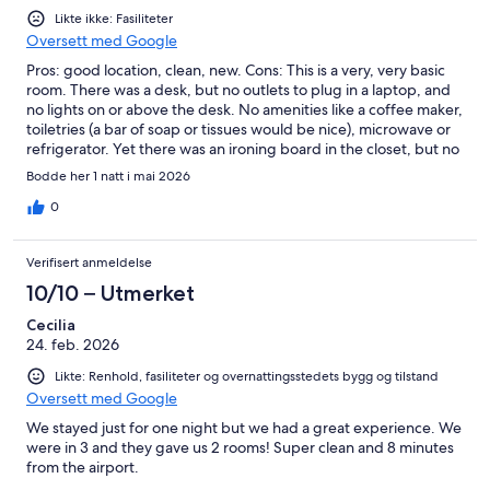
Likte ikke: Fasiliteter
Oversett med Google
Pros: good location, clean, new. Cons: This is a very, very basic
room. There was a desk, but no outlets to plug in a laptop, and
no lights on or above the desk. No amenities like a coffee maker,
toiletries (a bar of soap or tissues would be nice), microwave or
refrigerator. Yet there was an ironing board in the closet, but no
iron, and there was an ice maker in the hallway, but no ice
Bodde her 1 natt i mai 2026
bucket. No restaurant on site. When we asked the front desk for
dining suggestions they said to use Google maps! Breakfast was
0
outrageously priced and we had to pay for parking. For the
price of this hotel, I would expect more.
Verifisert anmeldelse
10/10 – Utmerket
Cecilia
24. feb. 2026
Likte: Renhold, fasiliteter og overnattingsstedets bygg og tilstand
Oversett med Google
We stayed just for one night but we had a great experience. We
were in 3 and they gave us 2 rooms! Super clean and 8 minutes
from the airport.