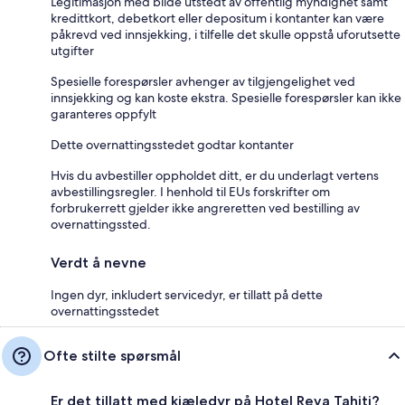
Legitimasjon med bilde utstedt av offentlig myndighet samt
kredittkort, debetkort eller depositum i kontanter kan være
påkrevd ved innsjekking, i tilfelle det skulle oppstå uforutsette
utgifter
Spesielle forespørsler avhenger av tilgjengelighet ved
innsjekking og kan koste ekstra. Spesielle forespørsler kan ikke
garanteres oppfylt
Dette overnattingsstedet godtar kontanter
Hvis du avbestiller oppholdet ditt, er du underlagt vertens
avbestillingsregler. I henhold til EUs forskrifter om
forbrukerrett gjelder ikke angreretten ved bestilling av
overnattingssted.
Verdt å nevne
Ingen dyr, inkludert servicedyr, er tillatt på dette
overnattingsstedet
Ofte stilte spørsmål
Er det tillatt med kjæledyr på Hotel Reva Tahiti?