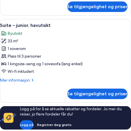
om
Se tilgjengelighet og priser
Leilighet,
1
soverom,
Åpne
Suite – junior, havutsikt | Safe på ro
7
balkong
Suite – junior, havutsikt
alle
Byutsikt
bildene
33 m²
av
Suite
1 soverom
–
Plass til 3 personer
junior,
1 kingsize-seng og 1 sovesofa (lang enkel)
havutsikt
Wi-fi inkludert
Mer
Mer informasjon
informasjon
om
Se tilgjengelighet og priser
Suite
–
junior,
Logg på for å se aktuelle rabatter og fordeler. Jo mer du
havutsikt
reiser, jo flere fordeler får du!
Logg på
Registrer deg gratis