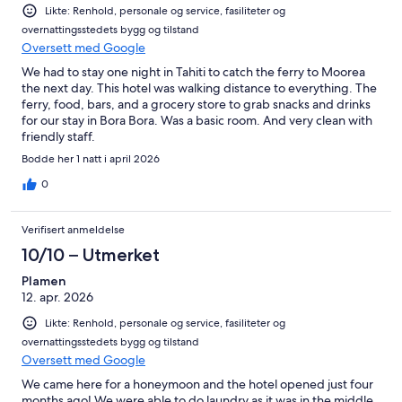
Likte: Renhold, personale og service, fasiliteter og
overnattingsstedets bygg og tilstand
Oversett med Google
We had to stay one night in Tahiti to catch the ferry to Moorea
the next day. This hotel was walking distance to everything. The
ferry, food, bars, and a grocery store to grab snacks and drinks
for our stay in Bora Bora. Was a basic room. And very clean with
friendly staff.
Bodde her 1 natt i april 2026
0
Verifisert anmeldelse
10/10 – Utmerket
Plamen
12. apr. 2026
Likte: Renhold, personale og service, fasiliteter og
overnattingsstedets bygg og tilstand
Oversett med Google
We came here for a honeymoon and the hotel opened just four
months ago! We were able to do laundry as it was in the middle