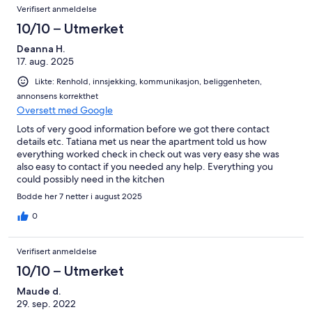
Verifisert anmeldelse
was a lifesaver. I would definitely return to this apartment!
10/10 – Utmerket
Deanna H.
17. aug. 2025
Likte: Renhold, innsjekking, kommunikasjon, beliggenheten,
annonsens korrekthet
Oversett med Google
Lots of very good information before we got there contact
details etc. Tatiana met us near the apartment told us how
everything worked check in check out was very easy she was
also easy to contact if you needed any help. Everything you
could possibly need in the kitchen
Bodde her 7 netter i august 2025
0
Verifisert anmeldelse
10/10 – Utmerket
Maude d.
29. sep. 2022