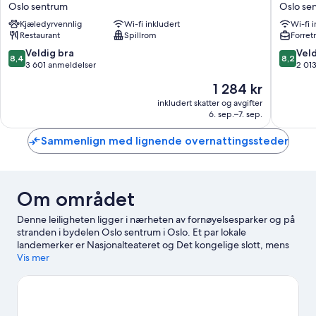
Oslo
Oslo
Oslo sentrum
Oslo se
Oslo
Oslo
Kjæledyrvennlig
Wi-fi inkludert
Wi-fi 
sentrum
sentrum
Restaurant
Spillrom
Forret
8.4
8.2
Veldig bra
Veld
8,4
8,2
av
av
3 601 anmeldelser
2 01
10,
10,
Prisen
1 284 kr
Veldig
Veldig
er
bra,
bra,
inkludert skatter og avgifter
1 284 kr
6. sep.–7. sep.
3 601
2 013
anmeldelser
anmelde
Sammenlign med lignende overnattingssteder
Om området
Denne leiligheten ligger i nærheten av fornøyelsesparker og på
stranden i bydelen Oslo sentrum i Oslo. Et par lokale
landemerker er Nasjonalteateret og Det kongelige slott, mens
Color Line fergeterminal og Oslo Skisenter kan friste med
Vis mer
morsomme aktiviteter. Naturhistorisk museum og Norsk
sjøfartsmuseum er også verdt et besøk.
Se vår reiseguide til
Oslo