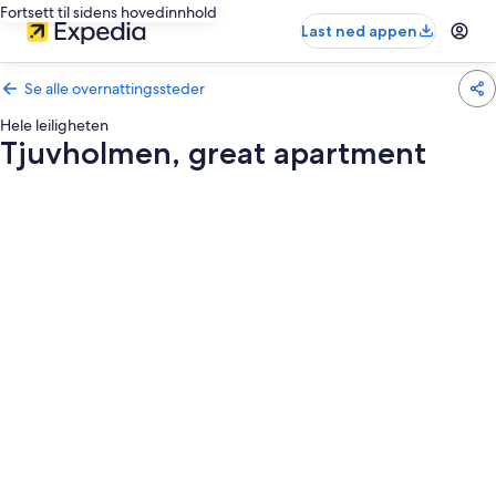
Fortsett til sidens hovedinnhold
Last ned appen
Se alle overnattingssteder
Hele leiligheten
Tjuvholmen, great apartment
Bildegalleri
av