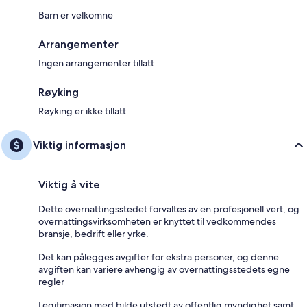
Barn er velkomne
Arrangementer
Ingen arrangementer tillatt
Røyking
Røyking er ikke tillatt
Viktig informasjon
Viktig å vite
Dette overnattingsstedet forvaltes av en profesjonell vert, og
overnattingsvirksomheten er knyttet til vedkommendes
bransje, bedrift eller yrke.
Det kan pålegges avgifter for ekstra personer, og denne
avgiften kan variere avhengig av overnattingsstedets egne
regler
Legitimasjon med bilde utstedt av offentlig myndighet samt