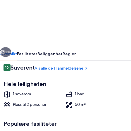
Tjuvholmen,
great
apartment
rige
Neste
33+
Oversikt
Fasiliteter
Beliggenhet
Regler
Anmeldelser
Suverent
10
Vis alle de 11 anmeldelsene
10 av 10 –
Hele leiligheten
1 soverom
1 bad
Plass til 2 personer
50 m²
Utendørsservering
Populære fasiliteter