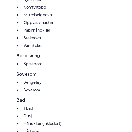
Komfyrtopp
Mikrobølgeovn
Oppvaskmaskin
Papirhåndklær
Stekeovn
Vannkoker
Bespisning
Spisebord
Soverom
Sengetøy
Soverom
Bad
1 bad
Dusj
Håndklær (inkludert)
Hårføner