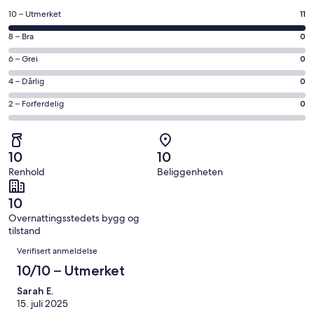
et
Rangering
10 – Utmerket
11
nytt
på
vindu
Rangering
8 – Bra
0
10
på
−
Rangering
6 – Grei
0
8
Utmerket.
på
−
Rangering
4 – Dårlig
0
11
6
Bra.
på
av
−
Rangering
2 – Forferdelig
0
0
4
totalt
Grei.
på
av
−
11
0
2
totalt
Dårlig.
anmeldelser.
av
−
11
0
10
10
totalt
Forferdelig.
anmeldelser.
av
Renhold
Beliggenheten
11
0
totalt
anmeldelser.
av
11
10
totalt
anmeldelser.
Overnattingsstedets bygg og
11
tilstand
anmeldelser.
Anmeldelser
Verifisert anmeldelse
10/10 – Utmerket
Sarah E.
15. juli 2025