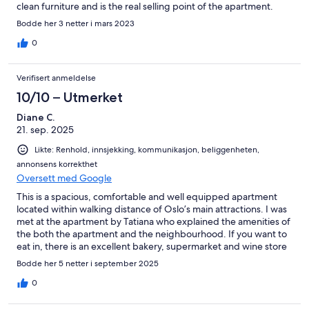
clean furniture and is the real selling point of the apartment.
Just loved the colour scheme! The bathroom / laundry is
Bodde her 3 netter i mars 2023
functional and the bedroom is ok too - we found it a bit odd
with the window on the walkway but it’s just part of the overall
0
design of the building and certainly it was super quiet so no
complaints (although we found the tv a bit of a challenge). We’d
Verifisert anmeldelse
happily stay here again….it was a relaxing, clean and very
comfortable stay. Thanks Jarle and special thanks to Tatiana.
10/10 – Utmerket
Diane C.
21. sep. 2025
Likte: Renhold, innsjekking, kommunikasjon, beliggenheten,
annonsens korrekthet
Oversett med Google
This is a spacious, comfortable and well equipped apartment
located within walking distance of Oslo’s main attractions. I was
met at the apartment by Tatiana who explained the amenities of
the both the apartment and the neighbourhood. If you want to
eat in, there is an excellent bakery, supermarket and wine store
within blocks of the apartment. If you want to eat out, there are
Bodde her 5 netter i september 2025
a plethora of great restaurants close by. Tatiana went well
beyond what might be expected when the afternoon before
0
my departure, my device charger stopped working. Within an
hour she had delivered a charger for use in the apartment. It