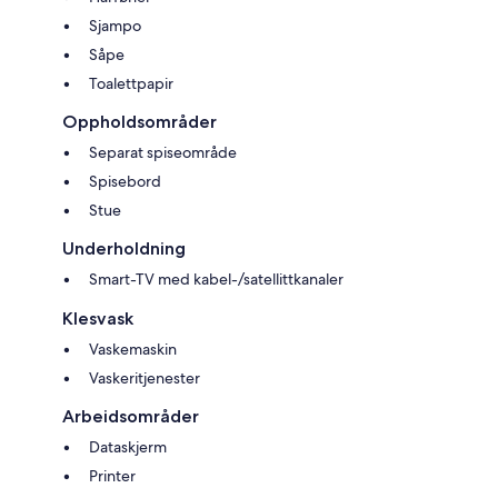
Sjampo
Såpe
Toalettpapir
Oppholdsområder
Separat spiseområde
Spisebord
Stue
Underholdning
Smart-TV med kabel-/satellittkanaler
Klesvask
Vaskemaskin
Vaskeritjenester
Arbeidsområder
Dataskjerm
Printer