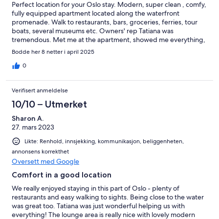
Perfect location for your Oslo stay. Modern, super clean , comfy,
fully equipped apartment located along the waterfront
promenade. Walk to restaurants, bars, groceries, ferries, tour
boats, several museums etc. Owners' rep Tatiana was
tremendous. Met me at the apartment, showed me everything,
hooked me up to Netflix and walked me to grocery store. Even
Bodde her 8 netter i april 2025
arranged my Airport Taxi and met me at 5am to introduce me to
the driver. Perfect!
0
Verifisert anmeldelse
10/10 – Utmerket
Sharon A.
27. mars 2023
Likte: Renhold, innsjekking, kommunikasjon, beliggenheten,
annonsens korrekthet
Oversett med Google
Comfort in a good location
We really enjoyed staying in this part of Oslo - plenty of
restaurants and easy walking to sights. Being close to the water
was great too. Tatiana was just wonderful helping us with
everything! The lounge area is really nice with lovely modern