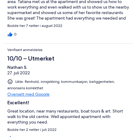
area. Tatiana met us at the apartment and showed us how to
work everything and even walked with us to show us the nearby
supermarket and showed us some of her favorite restaurants.
She was great! The apartment had everything we needed and
was just as the pictures represented. We would recommend this
Bodde her 7 netter i august 2022
property and would certainly stay here again. Tom and Betsy
Dallas, Texas USA
0
Verifisert anmeldelse
10/10 – Utmerket
Nathan S.
27. juli 2022
Likte: Renhold, innsjekking, kommunikasjon, beliggenheten,
annonsens korrekthet
Oversett med Google
Excellent!
Great location, near many restaurants, boat tours & art. Short
walk to the old centre. Well appointed apartment with
everything you need.
Bodde her 2 netter i juli 2022