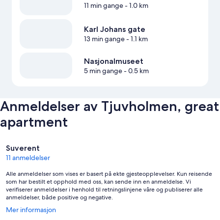
11 min gange
- 1.0 km
Karl Johans gate
13 min gange
- 1.1 km
Nasjonalmuseet
5 min gange
- 0.5 km
Anmeldelser av Tjuvholmen, great
apartment
Anmeldelser
Suverent
11 anmeldelser
Alle anmeldelser som vises er basert på ekte gjesteopplevelser. Kun reisende
som har bestilt et opphold med oss, kan sende inn en anmeldelse. Vi
verifiserer anmeldelser i henhold til retningslinjene våre og publiserer alle
anmeldelser, både positive og negative.
Åpnes
Mer informasjon
i