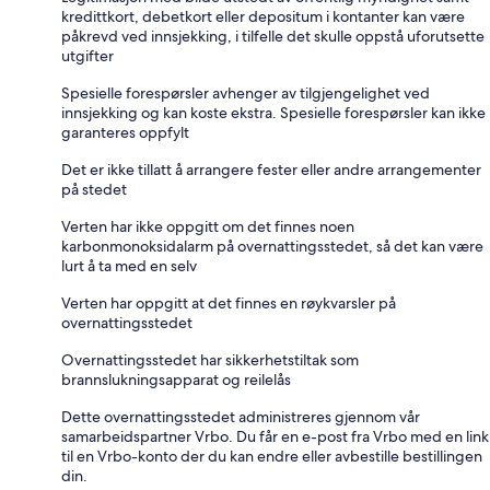
kredittkort, debetkort eller depositum i kontanter kan være
påkrevd ved innsjekking, i tilfelle det skulle oppstå uforutsette
utgifter
Spesielle forespørsler avhenger av tilgjengelighet ved
innsjekking og kan koste ekstra. Spesielle forespørsler kan ikke
garanteres oppfylt
Det er ikke tillatt å arrangere fester eller andre arrangementer
på stedet
Verten har ikke oppgitt om det finnes noen
karbonmonoksidalarm på overnattingsstedet, så det kan være
lurt å ta med en selv
Verten har oppgitt at det finnes en røykvarsler på
overnattingsstedet
Overnattingsstedet har sikkerhetstiltak som
brannslukningsapparat og reilelås
Dette overnattingsstedet administreres gjennom vår
samarbeidspartner Vrbo. Du får en e-post fra Vrbo med en link
til en Vrbo-konto der du kan endre eller avbestille bestillingen
din.