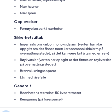
Nær et helse-/skjønnhetsspa
Nær havnen
Nær sjøen
Opplevelser
Fornøyelsespark i nærheten
Sikkerhetstiltak
Ingen info om karbonmonoksidalarm (verten har ikke
oppgitt om det finnes noen karbonmonoksidalarm på
overnattingsstedet, så det kan være lurt å ta med en selv)
Røykvarsler (verten har oppgitt at det finnes en røykvarsler
på overnattingsstedet)
Brannslukningsapparat
Lås med låsefalle
Generelt
Boenhetens størrelse: 50 kvadratmeter
Rengjøring (på forespørsel)