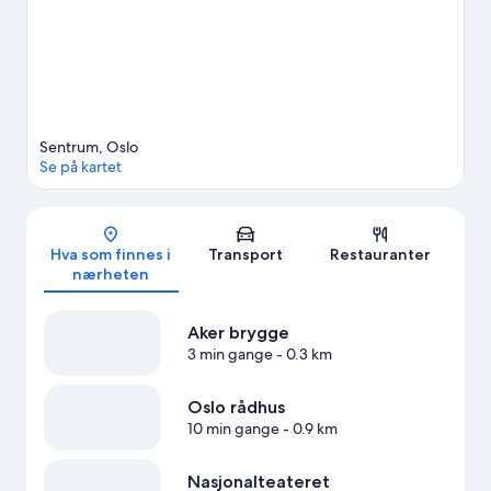
Se flere leiligheter i Oslo
Sentrum, Oslo
Se på kartet
Kart
Hva som finnes i
Transport
Restauranter
nærheten
Aker brygge
3 min gange
- 0.3 km
Oslo rådhus
10 min gange
- 0.9 km
Nasjonalteateret