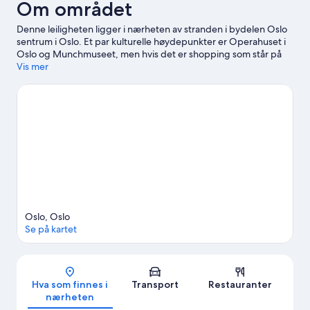
Om området
Denne leiligheten ligger i nærheten av stranden i bydelen Oslo
sentrum i Oslo. Et par kulturelle høydepunkter er Operahuset i
Oslo og Munchmuseet, men hvis det er shopping som står på
planen, kan du ta turen til Aker brygge og Oslo City kjøpesenter.
Vis mer
Naturhistorisk museum og Norsk sjøfartsmuseum er også verdt
et besøk.
Se vår reiseguide til Oslo
Se flere leiligheter i Oslo
Oslo, Oslo
Se på kartet
Kart
Hva som finnes i
Transport
Restauranter
nærheten