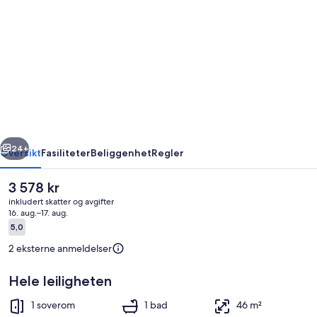
av
Oslo
Center,
Norway,
your
second
home.
rige
Neste
24+
Oversikt
Fasiliteter
Beliggenhet
Regler
Den
3 578 kr
nåværende
inkludert skatter og avgifter
prisen
16. aug.–17. aug.
er
Anmeldelser
5,0
5,0 av 10 –
3 578 kr
2 eksterne anmeldelser
Hele leiligheten
Eksteriør
1 soverom
1 bad
46 m²