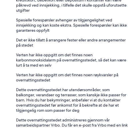
kredittkort, debetkort eller depositum i kontanter kan være
påkrevd ved innsjekking, i tilfelle det skulle oppstå uforutsette
utgifter
Spesielle forespørsler avhenger av tilgjengelighet ved
innsjekking og kan koste ekstra. Spesielle forespørsler kan ikke
garanteres oppfylt
Det er ikke tillatt å arrangere fester eller andre arrangementer
på stedet
Verten har ikke oppgitt om det finnes noen
karbonmonoksidalarm på overnattingsstedet, så det kan være
lurt å ta med en selv
Verten har ikke oppgitt om det finnes noen røykvarsler på
overnattingsstedet
Dette overnattingsstedet har utendørsområder, som
balkonger, verandaer og terrasser, som kanskje ikke passer for
barn. Hvis du har bekymringer, anbefaler vi at du kontakter
overnattingsstedet før ankomst for å bekrefte at de har et
tilgjengelig rom som passer for deg
Dette overnattingsstedet administreres gjennom vår
samarbeidspartner Vrbo. Du får en e-post fra Vrbo med en link