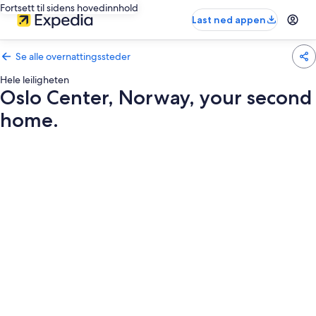
Fortsett til sidens hovedinnhold
Last ned appen
Se alle overnattingssteder
Hele leiligheten
Oslo Center, Norway, your second
home.
Bildegalleri