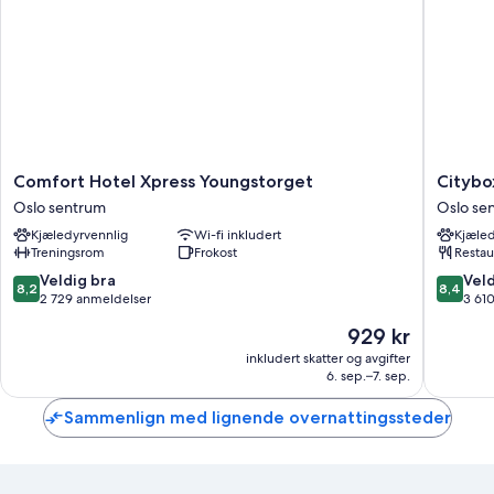
Comfort
Citybox
Comfort Hotel Xpress Youngstorget
Citybo
Hotel
Oslo
Oslo sentrum
Oslo se
Xpress
Oslo
Kjæledyrvennlig
Wi-fi inkludert
Kjæled
Youngstorget
sentrum
Treningsrom
Frokost
Restau
Oslo
sentrum
8.2
8.4
Veldig bra
Veld
8,2
8,4
av
av
2 729 anmeldelser
3 61
10,
10,
Prisen
929 kr
Veldig
Veldig
er
bra,
bra,
inkludert skatter og avgifter
929 kr
6. sep.–7. sep.
2 729
3 610
anmeldelser
anmelde
Sammenlign med lignende overnattingssteder