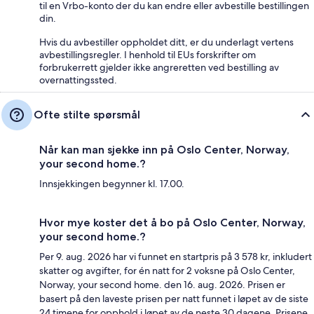
til en Vrbo-konto der du kan endre eller avbestille bestillingen
din.
Hvis du avbestiller oppholdet ditt, er du underlagt vertens
avbestillingsregler. I henhold til EUs forskrifter om
forbrukerrett gjelder ikke angreretten ved bestilling av
overnattingssted.
Ofte stilte spørsmål
Når kan man sjekke inn på Oslo Center, Norway,
your second home.?
Innsjekkingen begynner kl. 17.00.
Hvor mye koster det å bo på Oslo Center, Norway,
your second home.?
Per 9. aug. 2026 har vi funnet en startpris på 3 578 kr, inkludert
skatter og avgifter, for én natt for 2 voksne på Oslo Center,
Norway, your second home. den 16. aug. 2026. Prisen er
basert på den laveste prisen per natt funnet i løpet av de siste
24 timene for opphold i løpet av de neste 30 dagene. Prisene