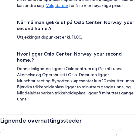
kan endre seg.
Velg datoer
for å se mer nøyaktige priser.
Når må man sjekke ut på Oslo Center, Norway, your
second home.?
Utsjekkingstidspunktet er kl. 11.00.
Hvor ligger Oslo Center, Norway, your second
home.?
Denne leiligheten ligger i Oslo sentrum og få skritt unna
Akerselva og Operahuset i Oslo. Dessuten ligger
Munchmuseet og Byporten kjøpesenter kun 10 minutter unna.
Bjørvika trikkeholdeplass ligger to minutters gange unna, og
Middelalderparken trikkeholdeplass ligger 8 minutters gange
unna.
Lignende overnattingssteder
Comfort Hotel Xpress Youngstorget
Citybox 