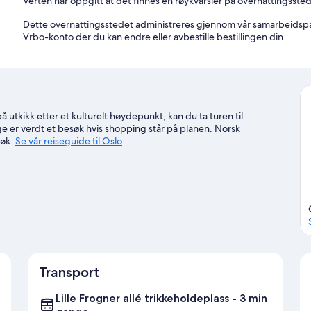
Verten har oppgitt at det finnes en røykvarsler på overnattingsste
Dette overnattingsstedet administreres gjennom vår samarbeidspart
Vrbo-konto der du kan endre eller avbestille bestillingen din.
å utkikk etter et kulturelt høydepunkt, kan du ta turen til
e er verdt et besøk hvis shopping står på planen. Norsk
søk.
Se vår reiseguide til Oslo
Transport
Lille Frogner allé trikkeholdeplass - 3 min