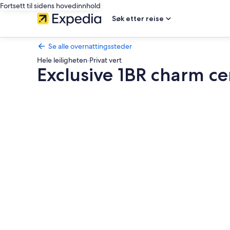
Fortsett til sidens hovedinnhold
Søk etter reise
Se alle overnattingssteder
Hele leiligheten
·
Privat vert
Exclusive 1BR charm ce
Bildegalleri
av
Exclusive
1BR
charm
centrally
located
in
Oslo