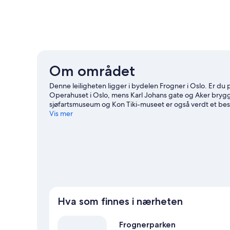
Om området
Denne leiligheten ligger i bydelen Frogner i Oslo. Er du p
Operahuset i Oslo, mens Karl Johans gate og Aker brygg
sjøfartsmuseum og Kon Tiki-museet er også verdt et be
Vis mer
Se flere leiligheter i Oslo
Hva som finnes i nærheten
Frognerparken