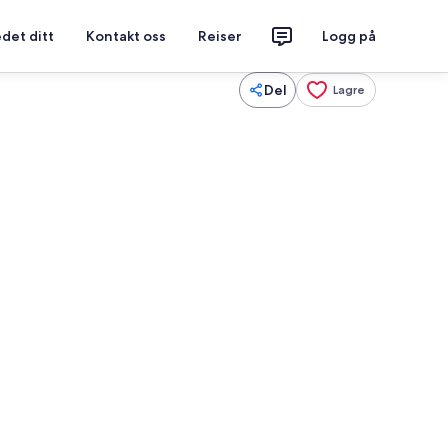
det ditt
Kontakt oss
Reiser
Logg på
Del
Lagre
i-fi og sengetøy
Innvendig