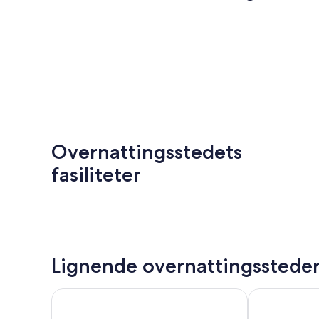
Overnattingsstedets
fasiliteter
Lignende overnattingsstede
BJØRVIKA APARTMENTS, Teaterplassen, Oslo city c
Bjørvika Apart