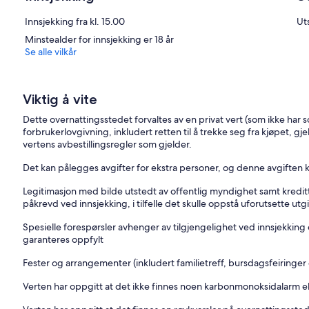
Innsjekking fra kl. 15.00
Uts
Minstealder for innsjekking er 18 år
Se alle vilkår
Viktig å vite
Dette overnattingsstedet forvaltes av en privat vert (som ikke har 
forbrukerlovgivning, inkludert retten til å trekke seg fra kjøpet, gje
vertens avbestillingsregler som gjelder.
Det kan pålegges avgifter for ekstra personer, og denne avgiften 
Legitimasjon med bilde utstedt av offentlig myndighet samt kredit
påkrevd ved innsjekking, i tilfelle det skulle oppstå uforutsette utgi
Spesielle forespørsler avhenger av tilgjengelighet ved innsjekking 
garanteres oppfylt
Fester og arrangementer (inkludert familietreff, bursdagsfeiringer og
Verten har oppgitt at det ikke finnes noen karbonmonoksidalarm e