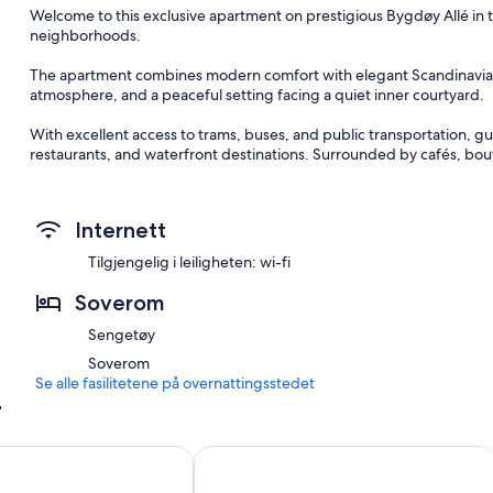
Welcome to this exclusive apartment on prestigious Bygdøy Allé in 
neighborhoods.
The apartment combines modern comfort with elegant Scandinavian d
atmosphere, and a peaceful setting facing a quiet inner courtyard.
With excellent access to trams, buses, and public transportation, gu
restaurants, and waterfront destinations. Surrounded by cafés, boutiq
and comfortable stay in Oslo.
Internett
Tilgjengelig i leiligheten: wi-fi
Soverom
Sengetøy
Soverom
Se alle fasilitetene på overnattingsstedet
r
enter
ments - Solli
Comfort Hotel Xpress Youngstorget