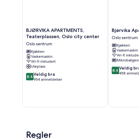
BJØRVIKA
Bjørvika
BJØRVIKA APARTMENTS,
Bjørvika Ap
APARTMENTS,
Apartments
Teaterplassen, Oslo city center
Oslo sentrum
Teaterplassen,
-
Oslo sentrum
Kjøkken
Oslo
Solli
Vaskemaskin
city
Kjøkken
Oslo
Wi-fi inklude
Vaskemaskin
center
sentrum
Mikrobølgeo
Wi-fi inkludert
Oslo
Uteplass
8.4
Veldig br
sentrum
8,4
av
458 anmeld
8.4
Veldig bra
8,4
10,
av
954 anmeldelser
Veldig
10,
bra,
Veldig
458
bra,
anmeldelser
954
anmeldelser
Regler