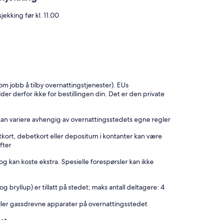
jekking før kl. 11.00
som jobb å tilby overnattingstjenester). EUs
lder derfor ikke for bestillingen din. Det er den private
kan variere avhengig av overnattingsstedets egne regler
tkort, debetkort eller depositum i kontanter kan være
fter
og kan koste ekstra. Spesielle forespørsler kan ikke
 bryllup) er tillatt på stedet; maks antall deltagere: 4
ller gassdrevne apparater på overnattingsstedet