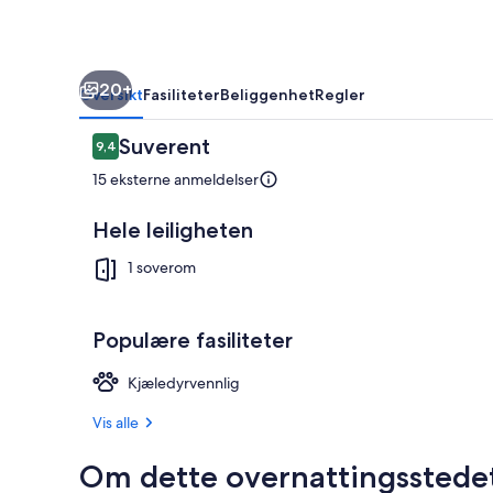
20+
Oversikt
Fasiliteter
Beliggenhet
Regler
Anmeldelser
Suverent
9,4
9,4 av 10 –
15 eksterne anmeldelser
Hele leiligheten
Overnattings
1 soverom
Populære fasiliteter
Kjæledyrvennlig
Vis alle
Om dette overnattingsstede