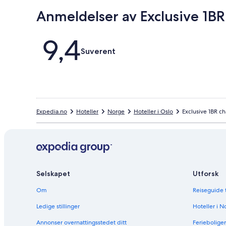
Anmeldelser av Exclusive 1BR
Anmeldelser
9,4
Suverent
Expedia.no
Hoteller
Norge
Hoteller i Oslo
Exclusive 1BR ch
Selskapet
Utforsk
Om
Reiseguide 
Ledige stillinger
Hoteller i N
Annonser overnattingsstedet ditt
Ferieboliger