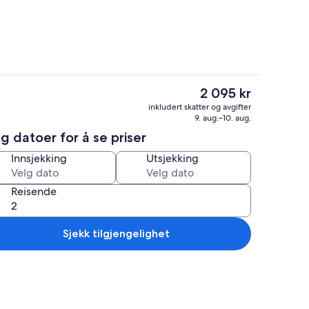
Den
2 095 kr
nåværende
råde
Oppholdsområde
inkludert skatter og avgifter
prisen
9. aug.–10. aug.
er
g datoer for å se priser
2 095 kr
Innsjekking
Utsjekking
Reisende
Sjekk tilgjengelighet