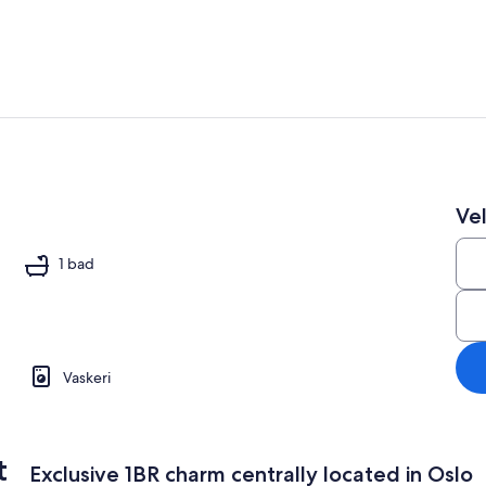
Oppholdsom
Vel
stedets uteområder
1 bad
Vaskeri
t
Exclusive 1BR charm centrally located in Oslo