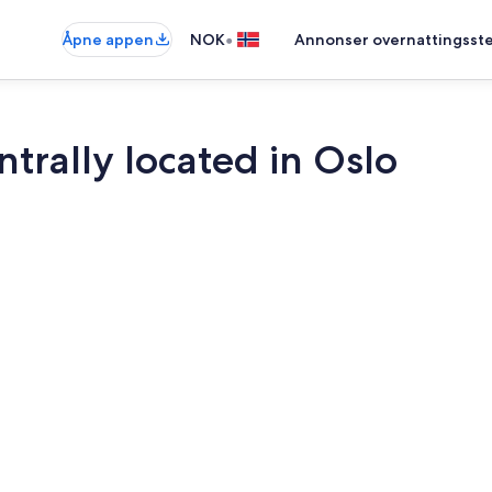
•
Åpne appen
NOK
Annonser overnattingsste
ntrally located in Oslo
1 soverom, w