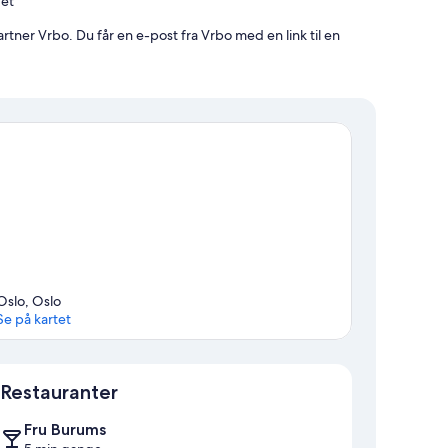
det
ner Vrbo. Du får en e-post fra Vrbo med en link til en
Oslo, Oslo
Se på kartet
Kart
Restauranter
Fru Burums