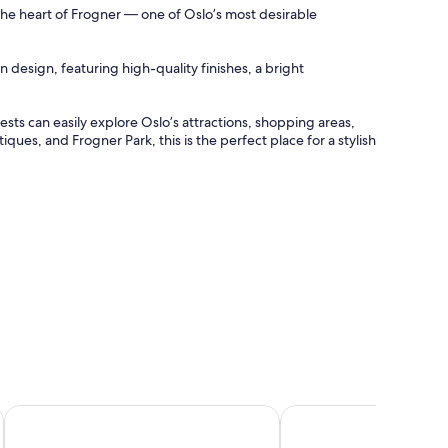
the heart of Frogner — one of Oslo’s most desirable
esign, featuring high-quality finishes, a bright
ests can easily explore Oslo’s attractions, shopping areas,
ues, and Frogner Park, this is the perfect place for a stylish
BJØRVIKA APARTMENTS, Opera Area, Oslo city center
Citybox Oslo