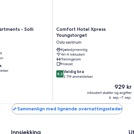
Comfort
artments - Solli
Comfort Hotel Xpress
Hotel
Youngstorget
Xpress
Oslo sentrum
Youngstorget
Oslo
Kjæledyrvennlig
rt
Wi-fi inkludert
sentrum
vn
Treningsrom
Frokost
a
elser
8.2
Veldig bra
8,2
av
2 719 anmeldelser
10,
Prisen
929 kr
Veldig
er
bra,
inkludert skatter og avgifter
929 kr
6. sep.–7. sep.
2 719
anmeldelser
Sammenlign med lignende overnattingssteder
Innsjekking
U