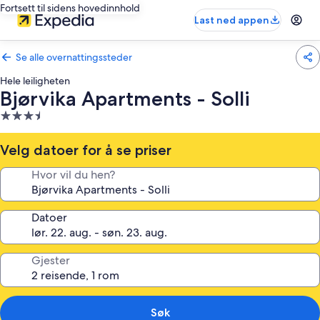
Fortsett til sidens hovedinnhold
Last ned appen
Se alle overnattingssteder
Hele leiligheten
Bjørvika Apartments - Solli
Overnattingssted
med
3.5
Velg datoer for å se priser
stjerner
Hvor vil du hen?
Datoer
Gjester
Søk