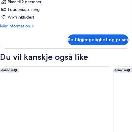
Studio,
Plass til 2 personer
1
1 queensize-seng
soverom
Wi-fi inkludert
Mer
Mer informasjon
informasjon
om
Se tilgjengelighet og priser
Studio,
1
soverom
Du vil kanskje også like
Radisson Blu Park Hotel, Oslo
Quality 
Annonse
Annonse