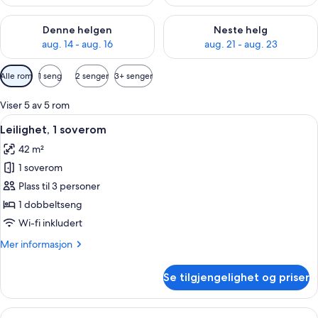
Sjekk tilgjengelighet for denne helgen, aug. 14 - aug. 16
Sjekk tilgjengelighet for neste
Denne helgen
Neste helg
aug. 14 - aug. 16
aug. 21 - aug. 23
Tilgjengelige
Alle rom
1 seng
2 senger
3+ senger
filtre
for
Viser 5 av 5 rom
rom
Åpne
Flatskjerm-TV
13
Leilighet, 1 soverom
alle
42 m²
bildene
1 soverom
av
Leilighet,
Plass til 3 personer
1
1 dobbeltseng
soverom
Wi-fi inkludert
Mer
Mer informasjon
informasjon
om
Se tilgjengelighet og priser
Leilighet,
1
soverom
Åpne
Leilighet, 2 soverom | Strykejern/-bre