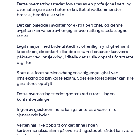
Dette overnattingsstedet forvaltes av en profesjonell vert, og
overnattingsvirksomheten er knyttet til vedkommendes
bransje, bedrift eller yrke.
Det kan pålegges avgifter for ekstra personer, og denne
avgiften kan variere avhengig av overnattingsstedets egne
regler
Legitimasjon med bilde utstedt av offentlig myndighet samt
kredittkort, debetkort eller depositum i kontanter kan være
påkrevd ved innsjekking, i tilfelle det skulle oppstå uforutsette
utgifter
Spesielle forespørsler avhenger av tilgjengelighet ved
innsjekking og kan koste ekstra. Spesielle forespørsler kan ikke
garanteres oppfylt
Dette overnattingsstedet godtar kredittkort – ingen
kontantbetalinger
Ingen av gjesterommene kan garanteres å være fri for
sjenerende lyder
Verten har ikke oppgitt om det finnes noen
karbonmonoksidalarm på overnattingsstedet, så det kan være