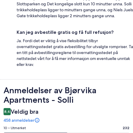
Slottsparken og Det kongelige slott kun 10 minutter unna. Solli
trikkeholdeplass ligger to minutters gange unna, og Niels Juels
Gate trikkeholdeplass ligger 2 minutters gange unna.
Kan jeg avbestille gratis og få full refusjon?
Ja. Fordi det er viktig å vise fleksibilitet tilbyr
overnattingsstedet gratis avbestilling for utvalgte rompriser. Ta
en titt på avbestillingsreglene til overnattingsstedet på
nettstedet vårt for å få mer informasjon om eventuelle unntak
eller krav.
Anmeldelser
Anmeldelser av Bjørvika
Apartments - Solli
Veldig bra
8,4
458 anmeldelser
Rangering
10 – Utmerket
232