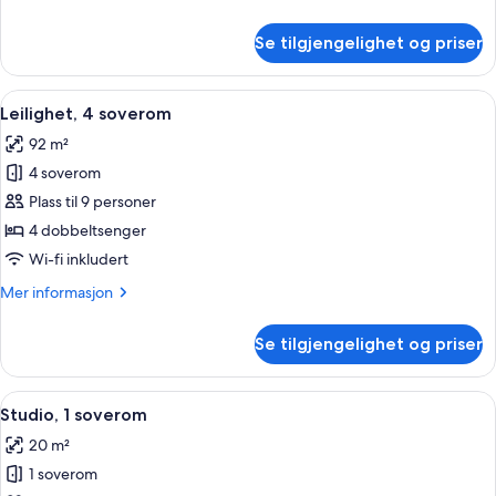
informasjon
om
Se tilgjengelighet og priser
Leilighet,
3
soverom
Åpne
Leilighet, 4 soverom | Oppholdsområd
9
Leilighet, 4 soverom
alle
92 m²
bildene
4 soverom
av
Leilighet,
Plass til 9 personer
4
4 dobbeltsenger
soverom
Wi-fi inkludert
Mer
Mer informasjon
informasjon
om
Se tilgjengelighet og priser
Leilighet,
4
soverom
Åpne
Studio, 1 soverom | Strykejern/-brett,
6
Studio, 1 soverom
alle
20 m²
bildene
1 soverom
av