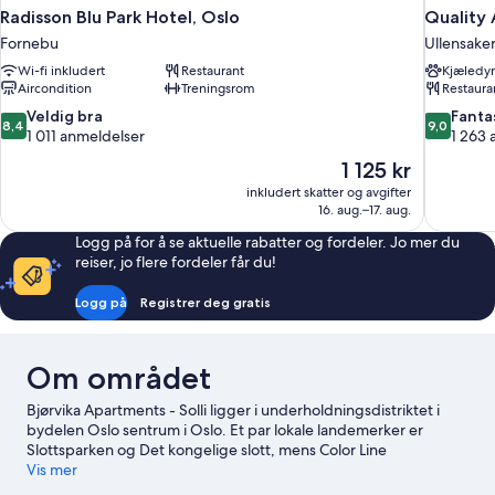
Radisson Blu Park Hotel, Oslo
Quality
Fornebu
Ullensake
Wi-fi inkludert
Restaurant
Kjæledyr
Aircondition
Treningsrom
Restaura
8.4
9.0
Veldig bra
Fanta
8,4
9,0
av
av
1 011 anmeldelser
1 263 
10,
10,
Prisen
1 125 kr
Veldig
Fantastisk,
er
inkludert skatter og avgifter
bra,
1 263
1 125 kr
16. aug.–17. aug.
1 011
anmeldels
anmeldelser
Logg på for å se aktuelle rabatter og fordeler. Jo mer du
reiser, jo flere fordeler får du!
Logg på
Registrer deg gratis
Om området
Bjørvika Apartments - Solli ligger i underholdningsdistriktet i
bydelen Oslo sentrum i Oslo. Et par lokale landemerker er
Slottsparken og Det kongelige slott, mens Color Line
fergeterminal og Oslo Skisenter kan friste med morsomme
Vis mer
aktiviteter. Er du på utkikk etter et arrangement eller en kamp