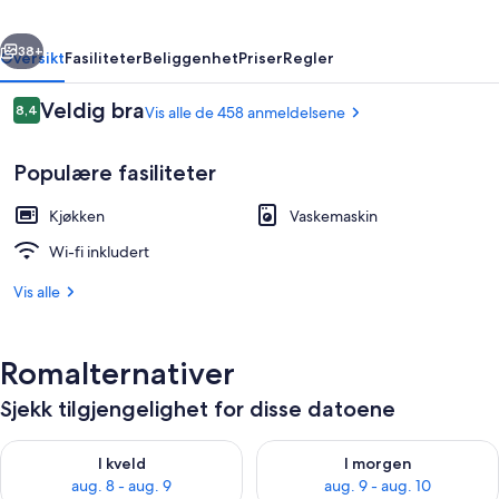
rige
Neste
38+
Oversikt
Fasiliteter
Beliggenhet
Priser
Regler
Anmeldelser
Veldig bra
8,4
Vis alle de 458 anmeldelsene
8,4 av 10 –
Populære fasiliteter
Kjøkken
Vaskemaskin
Wi-fi inkludert
Vis alle
Leilighet, 1 soverom | Spiseområde p
Romalternativer
Sjekk tilgjengelighet for disse datoene
Sjekk tilgjengelighet for i kveld, aug. 8 - aug. 9
Sjekk tilgjengelighet for i mor
I kveld
I morgen
aug. 8 - aug. 9
aug. 9 - aug. 10