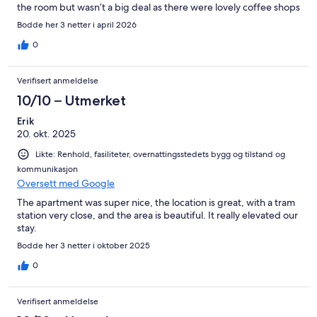
the room but wasn’t a big deal as there were lovely coffee shops
around. We had trouble with the Vander app but received a
Bodde her 3 netter i april 2026
reply from our email within minutes fixing the issue and then the
app worked great. I recommend guests to set up the Vander
0
app a day before you check in so you can work out any issues
before getting to your apartment.
Verifisert anmeldelse
10/10 – Utmerket
Erik
20. okt. 2025
Likte: Renhold, fasiliteter, overnattingsstedets bygg og tilstand og
kommunikasjon
Oversett med Google
The apartment was super nice, the location is great, with a tram
station very close, and the area is beautiful. It really elevated our
stay.
Bodde her 3 netter i oktober 2025
0
Verifisert anmeldelse