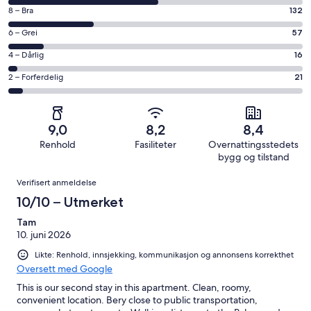
på
Rangering
8 – Bra
132
10
på
−
Rangering
6 – Grei
57
8
Utmerket.
på
−
Rangering
4 – Dårlig
16
232
6
Bra.
på
av
−
Rangering
2 – Forferdelig
21
132
4
totalt
Grei.
på
av
−
458
57
2
totalt
Dårlig.
anmeldelser.
av
−
458
16
9,0
8,2
8,4
totalt
Forferdelig.
anmeldelser.
av
Renhold
Fasiliteter
Overnattingsstedets
458
21
totalt
bygg og tilstand
anmeldelser.
av
458
Anmeldelser
totalt
Verifisert anmeldelse
anmeldelser.
458
10/10 – Utmerket
anmeldelser.
Tam
10. juni 2026
Likte: Renhold, innsjekking, kommunikasjon og annonsens korrekthet
Oversett med Google
This is our second stay in this apartment. Clean, roomy,
convenient location. Bery close to public transportation,