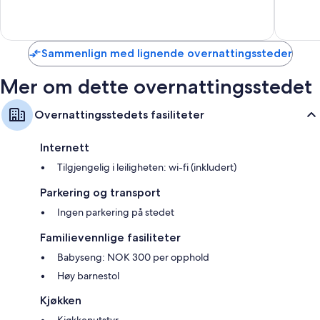
Fantasti
10,
552
Veldig
anmelde
bra,
954
Sammenlign med lignende overnattingssteder
anmeldelser
Mer om dette overnattingsstedet
Overnattingsstedets fasiliteter
Internett
Tilgjengelig i leiligheten: wi-fi (inkludert)
Parkering og transport
Ingen parkering på stedet
Familievennlige fasiliteter
Babyseng: NOK 300 per opphold
Høy barnestol
Kjøkken
Kjøkkenutstyr