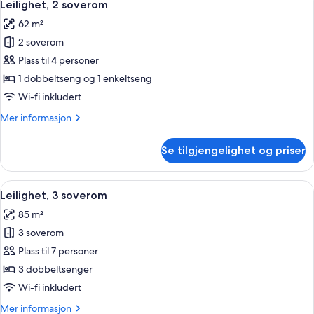
14
Leilighet, 2 soverom
alle
62 m²
bildene
2 soverom
av
Leilighet,
Plass til 4 personer
2
1 dobbeltseng og 1 enkeltseng
soverom
Wi-fi inkludert
Mer
Mer informasjon
informasjon
om
Se tilgjengelighet og priser
Leilighet,
2
soverom
Åpne
Leilighet, 3 soverom | Strykejern/-bre
9
Leilighet, 3 soverom
alle
85 m²
bildene
3 soverom
av
Leilighet,
Plass til 7 personer
3
3 dobbeltsenger
soverom
Wi-fi inkludert
Mer
Mer informasjon