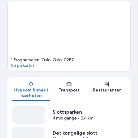
mens du er i byen, kan du se om det skjer noe spennende på
Bislett stadion eller Oslo Spektrum.
Se vår reiseguide til Oslo
Se flere leiligheter i Oslo
1 Frognerveien, Oslo, Oslo, 0257
Se på kartet
Kart
Hva som finnes i
Transport
Restauranter
nærheten
Slottsparken
4 min gange
- 0.4 km
Det kongelige slott